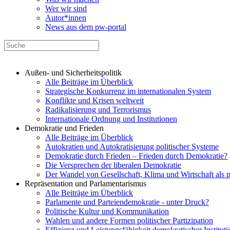
Wer wir sind
Autor*innen
News aus dem pw-portal
Außen- und Sicherheitspolitik
Alle Beiträge im Überblick
Strategische Konkurrenz im internationalen System
Konflikte und Krisen weltweit
Radikalisierung und Terrorismus
Internationale Ordnung und Institutionen
Demokratie und Frieden
Alle Beiträge im Überblick
Autokratien und Autokratisierung politischer Systeme
Demokratie durch Frieden – Frieden durch Demokratie?
Die Versprechen der liberalen Demokratie
Der Wandel von Gesellschaft, Klima und Wirtschaft als 
Repräsentation und Parlamentarismus
Alle Beiträge im Überblick
Parlamente und Parteiendemokratie - unter Druck?
Politische Kultur und Kommunikation
Wahlen und andere Formen politischer Partizipation
Effizienz und Leistungsfähigkeit demokratischer Institut