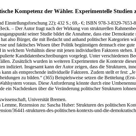
atische Kompetenz der Wähler.
Experimentelle Studien 
nd Einstellungsforschung 22)
; 432 S.
; 69,- €
; ISBN 978-3-8329-7653-8
‑Beck. – Der Autor fragt nach der Wirkung von strukturellen Rahmenbed
usgangspunkt seiner Studie bildet die Annahme, dass eine Demokratie 
 hat also Bürger, die mit Bedacht und anhand politischer Kategorien 
resse und faktisches Wissen über Politik begünstigen demnach eine gute
d in welchem Verhältnis diese mit jenen individuellen Faktoren stehen. 
ulierte Kandidatenbeschreibungen vorgelegt. Unter verschiedenen Bed
fällen. Zusätzlich wurden in weiteren Experimenten die Kontexte diese
n indiziert. Insgesamt kann der Autor zeigen, dass die Strukturen, inne
kann als entsprechende individuelle Faktoren. Zudem stellt er fest: „J
tscheidungen zu bilden.“ (365) Beispielsweise setzen die Betitelung (
r das Wahlsystem voraus. Diese Anforderung könnte durch eine Umbene
de ein Nachdenken über die Veränderung politischer Strukturen lohnens
tikwissenschaft, Universität Bremen.
sa Lemme, Rezension zu: Sascha Huber
: Strukturen des politischen K
rezension/36441-strukturen-des-politischen-kontexts-und-die-demokrati