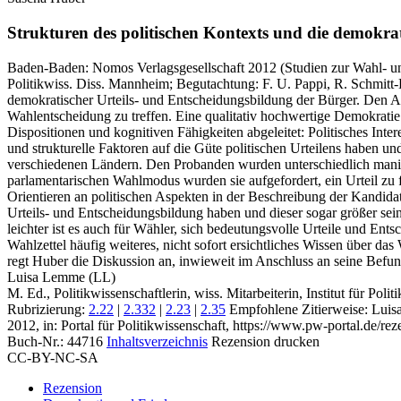
Strukturen des politischen Kontexts und die demokr
Baden-Baden:
Nomos Verlagsgesellschaft
2012
(Studien zur Wahl- u
Politikwiss. Diss. Mannheim; Begutachtung: F. U. Pappi, R. Schmitt
demokratischer Urteils‑ und Entscheidungsbildung der Bürger. Den A
Wahlentscheidung zu treffen. Eine qualitativ hochwertige Demokratie
Dispositionen und kognitiven Fähigkeiten abgeleitet: Politisches Inte
und strukturelle Faktoren auf die Güte politischen Urteilens haben un
verschiedenen Ländern. Den Probanden wurden unterschiedlich manip
parlamentarischen Wahlmodus wurden sie aufgefordert, ein Urteil zu 
Orientieren an politischen Aspekten in der Beschreibung der Kandidate
Urteils‑ und Entscheidungsbildung haben und dieser sogar größer sein 
leichter ist es auch für Wähler, sich bedeutungsvolle Urteile und En
Wahlzettel häufig weiteres, nicht sofort ersichtliches Wissen übe
regt Huber die Diskussion an, inwieweit im Anschluss an seine Befun
Luisa Lemme (LL)
M. Ed., Politikwissenschaftlerin, wiss. Mitarbeiterin, Institut für Poli
Rubrizierung:
2.22
|
2.332
|
2.23
|
2.35
Empfohlene Zitierweise: Lui
2012, in: Portal für Politikwissenschaft, https://www.pw-portal.de/
Buch-Nr.: 44716
Inhaltsverzeichnis
Rezension drucken
CC-BY-NC-SA
Rezension