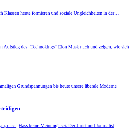
ich Klassen heute formieren und soziale Ungleichheiten in der…
n Aufstieg des „Technokings“ Elon Musk nach und zeigen, wie sich
damaligen Grundspannungen bis heute unsere liberale Moderne
rteidigen
, dass „Hass keine Meinung“ sei: Der Jurist und Journalist