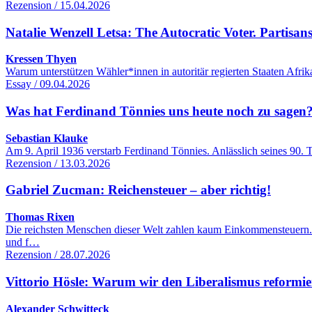
Rezension / 15.04.2026
Natalie Wenzell Letsa: The Autocratic Voter. Partisans
Kressen Thyen
Warum unterstützen Wähler*innen in autoritär regierten Staaten Afri
Essay / 09.04.2026
Was hat Ferdinand Tönnies uns heute noch zu sagen
Sebastian Klauke
Am 9. April 1936 verstarb Ferdinand Tönnies. Anlässlich seines 90. 
Rezension / 13.03.2026
Gabriel Zucman: Reichensteuer – aber richtig!
Thomas Rixen
Die reichsten Menschen dieser Welt zahlen kaum Einkommensteuern.
und f…
Rezension / 28.07.2026
Vittorio Hösle: Warum wir den Liberalismus reformie
Alexander Schwitteck