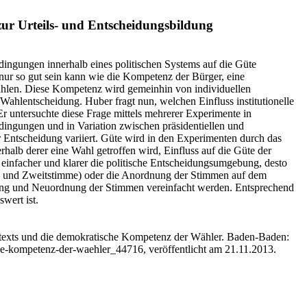
zur Urteils- und Entscheidungsbildung
ingungen innerhalb eines politischen Systems auf die Güte
nur so gut sein kann wie die Kompetenz der Bürger, eine
wählen. Diese Kompetenz wird gemeinhin von individuellen
 Wahlentscheidung. Huber fragt nun, welchen Einfluss institutionelle
Er untersuchte diese Frage mittels mehrerer Experimente in
ingungen und in Variation zwischen präsidentiellen und
r Entscheidung variiert. Güte wird in den Experimenten durch das
rhalb derer eine Wahl getroffen wird, Einfluss auf die Güte der
e einfacher und klarer die politische Entscheidungsumgebung, desto
Erst‑ und Zweitstimme) oder die Anordnung der Stimmen auf dem
nnung und Neuordnung der Stimmen vereinfacht werden. Entsprechend
wert ist.
ontexts und die demokratische Kompetenz der Wähler. Baden-Baden:
sche-kompetenz-der-waehler_44716, veröffentlicht am 21.11.2013.