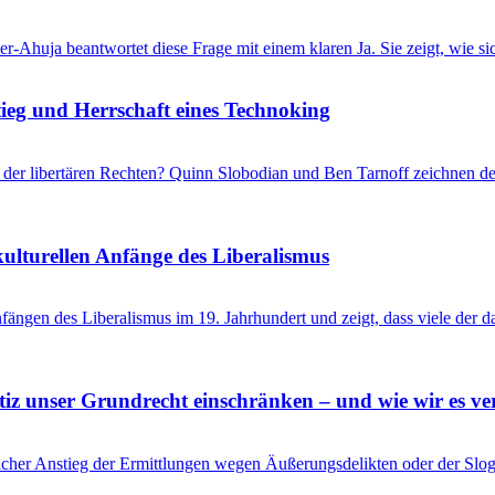
r-Ahuja beantwortet diese Frage mit einem klaren Ja. Sie zeigt, wie s
eg und Herrschaft eines Technoking
er libertären Rechten? Quinn Slobodian und Ben Tarnoff zeichnen de
kulturellen Anfänge des Liberalismus
ängen des Liberalismus im 19. Jahrhundert und zeigt, dass viele der 
tiz unser Grundrecht einschränken – und wie wir es ve
her Anstieg der Ermittlungen wegen Äußerungsdelikten oder der Slogan