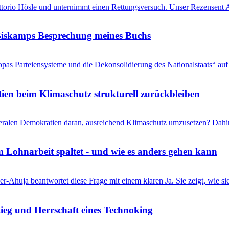
Vittorio Hösle und unternimmt einen Rettungsversuch. Unser Rezensent A
s Biskamps Besprechung meines Buchs
pas Parteiensysteme und die Dekonsolidierung des Nationalstaats“ auf 
en beim Klimaschutz strukturell zurückbleiben
liberalen Demokratien daran, ausreichend Klimaschutz umzusetzen? Dahi
 Lohnarbeit spaltet - und wie es anders gehen kann
r-Ahuja beantwortet diese Frage mit einem klaren Ja. Sie zeigt, wie s
eg und Herrschaft eines Technoking