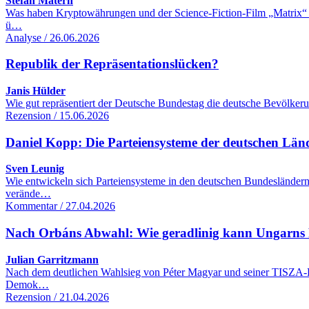
Stefan Matern
Was haben Kryptowährungen und der Science-Fiction-Film „Matrix“ mi
ü…
Analyse / 26.06.2026
Republik der Repräsentationslücken?
Janis Hülder
Wie gut repräsentiert der Deutsche Bundestag die deutsche Bevölker
Rezension / 15.06.2026
Daniel Kopp: Die Parteiensysteme der deutschen Lä
Sven Leunig
Wie entwickeln sich Parteiensysteme in den deutschen Bundesländern
verände…
Kommentar / 27.04.2026
Nach Orbáns Abwahl: Wie geradlinig kann Ungarns R
Julian Garritzmann
Nach dem deutlichen Wahlsieg von Péter Magyar und seiner TISZA-Part
Demok…
Rezension / 21.04.2026