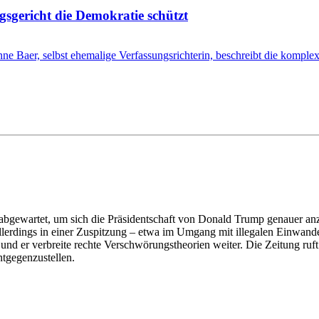
sgericht die Demokratie schützt
anne Baer, selbst ehemalige Verfassungsrichterin, beschreibt die kom
t abgewartet, um sich die Präsidentschaft von Donald Trump genauer anz
s allerdings in einer Zuspitzung – etwa im Umgang mit illegalen Einwa
rt und er verbreite rechte Verschwörungstheorien weiter. Die Zeitung ru
ntgegenzustellen.