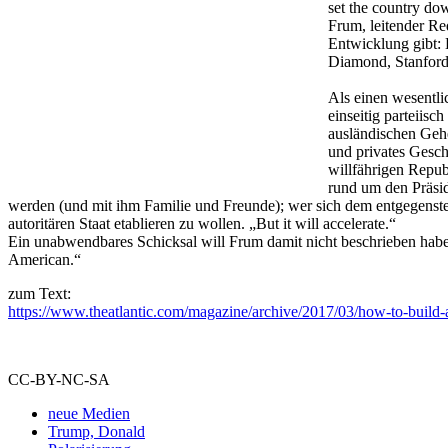
set the country dow
Frum, leitender Re
Entwicklung gibt:
Diamond, Stanford 
Als einen wesentl
einseitig parteiisc
ausländischen Gehe
und privates Gesch
willfährigen Repub
rund um den Präside
werden (und mit ihm Familie und Freunde); wer sich dem entgegenstell
autoritären Staat etablieren zu wollen. „But it will accelerate.“
Ein unabwendbares Schicksal will Frum damit nicht beschrieben haben
American.“
zum Text:
https://www.theatlantic.com/magazine/archive/2017/03/how-to-build
CC-BY-NC-SA
neue Medien
Trump, Donald