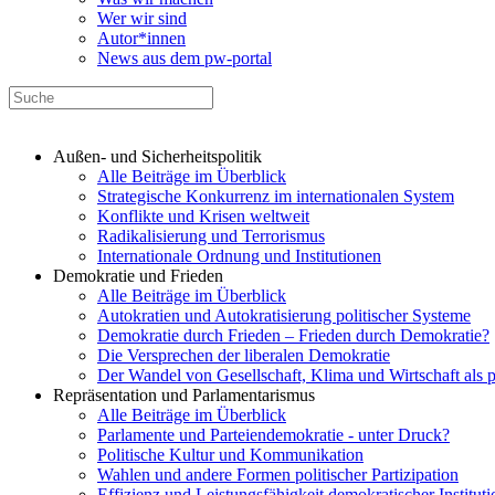
Wer wir sind
Autor*innen
News aus dem pw-portal
Außen- und Sicherheitspolitik
Alle Beiträge im Überblick
Strategische Konkurrenz im internationalen System
Konflikte und Krisen weltweit
Radikalisierung und Terrorismus
Internationale Ordnung und Institutionen
Demokratie und Frieden
Alle Beiträge im Überblick
Autokratien und Autokratisierung politischer Systeme
Demokratie durch Frieden – Frieden durch Demokratie?
Die Versprechen der liberalen Demokratie
Der Wandel von Gesellschaft, Klima und Wirtschaft als 
Repräsentation und Parlamentarismus
Alle Beiträge im Überblick
Parlamente und Parteiendemokratie - unter Druck?
Politische Kultur und Kommunikation
Wahlen und andere Formen politischer Partizipation
Effizienz und Leistungsfähigkeit demokratischer Institut