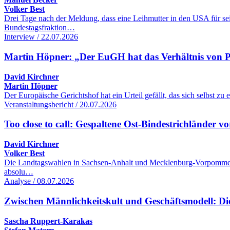
Volker Best
Drei Tage nach der Meldung, dass eine Leihmutter in den USA für se
Bundestagsfraktion…
Interview / 22.07.2026
Martin Höpner: „Der EuGH hat das Verhältnis von Pol
David Kirchner
Martin Höpner
Der Europäische Gerichtshof hat ein Urteil gefällt, das sich selbst z
Veranstaltungsbericht / 20.07.2026
Too close to call: Gespaltene Ost-Bindestrichländer
David Kirchner
Volker Best
Die Landtagswahlen in Sachsen-Anhalt und Mecklenburg-Vorpommern k
absolu…
Analyse / 08.07.2026
Zwischen Männlichkeitskult und Geschäftsmodell: Di
Sascha Ruppert-Karakas