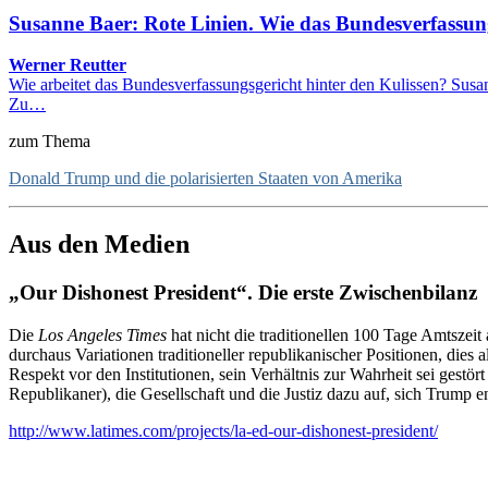
Susanne Baer: Rote Linien. Wie das Bundesverfassung
Werner Reutter
Wie arbeitet das Bundesverfassungsgericht hinter den Kulissen? Sus
Zu…
zum Thema
Donald Trump und die polarisierten Staaten von Amerika
Aus den Medien
„Our Dishonest President“.
Die erste Zwischenbilanz
Die
Los Angeles Times
hat nicht die traditionellen 100 Tage Amtszei
durchaus Variationen traditioneller republikanischer Positionen, die
Respekt vor den Institutionen, sein Verhältnis zur Wahrheit sei gestö
Republikaner), die Gesellschaft und die Justiz dazu auf, sich Trump e
http://www.latimes.com/projects/la-ed-our-dishonest-president/