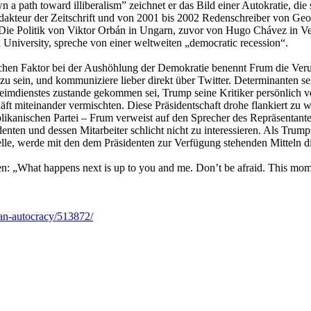
n a path toward illiberalism” zeichnet er das Bild einer Autokratie, di
dakteur der Zeitschrift und von 2001 bis 2002 Redenschreiber von Geor
 Die Politik von Viktor Orbán in Ungarn, zuvor von Hugo Chávez in Ve
University, spreche von einer weltweiten „democratic recession“.
ichen Faktor bei der Aushöhlung der Demokratie benennt Frum die Ver
h zu sein, und kommuniziere lieber direkt über Twitter. Determinanten se
imdienstes zustande gekommen sei, Trump seine Kritiker persönlich ve
äft miteinander vermischten. Diese Präsidentschaft drohe flankiert zu 
likanischen Partei – Frum verweist auf den Sprecher des Repräsentante
nten und dessen Mitarbeiter schlicht nicht zu interessieren. Als Trumps
e, werde mit den dem Präsidenten zur Verfügung stehenden Mitteln diskr
: „What happens next is up to you and me. Don’t be afraid. This moment
-an-autocracy/513872/