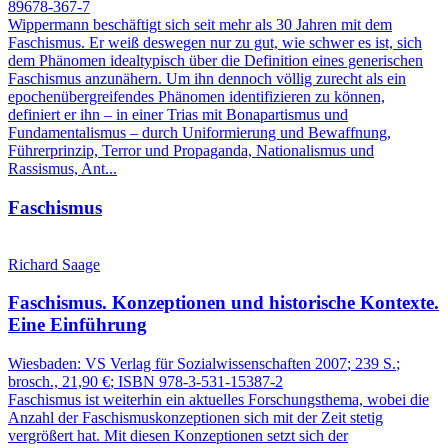
89678-367-7
Wippermann beschäftigt sich seit mehr als 30 Jahren mit dem
Faschismus. Er weiß deswegen nur zu gut, wie schwer es ist, sich
dem Phänomen idealtypisch über die Definition eines generischen
Faschismus anzunähern. Um ihn dennoch völlig zurecht als ein
epochenübergreifendes Phänomen identifizieren zu können,
definiert er ihn – in einer Trias mit Bonapartismus und
Fundamentalismus – durch Uniformierung und Bewaffnung,
Führerprinzip, Terror und Propaganda, Nationalismus und
Rassismus, Ant...
Faschismus
Richard Saage
Faschismus.
Konzeptionen und historische Kontexte.
Eine Einführung
Wiesbaden:
VS Verlag für Sozialwissenschaften
2007
; 239 S.
;
brosch., 21,90 €
; ISBN 978-3-531-15387-2
Faschismus ist weiterhin ein aktuelles Forschungsthema, wobei die
Anzahl der Faschismuskonzeptionen sich mit der Zeit stetig
vergrößert hat. Mit diesen Konzeptionen setzt sich der