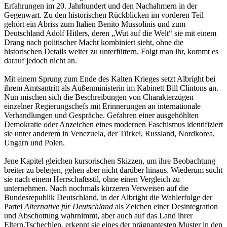
Erfahrungen im 20. Jahrhundert und den Nachahmern in der
Gegenwart. Zu den historischen Rückblicken im vorderen Teil
gehört ein Abriss zum Italien Benito Mussolinis und zum
Deutschland Adolf Hitlers, deren „Wut auf die Welt“ sie mit einem
Drang nach politischer Macht kombiniert sieht, ohne die
historischen Details weiter zu unterfüttern. Folgt man ihr, kommt es
darauf jedoch nicht an.
Mit einem Sprung zum Ende des Kalten Krieges setzt Albright bei
ihrem Amtsantritt als Außenministerin im Kabinett Bill Clintons an.
Nun mischen sich die Beschreibungen von Charakterzügen
einzelner Regierungschefs mit Erinnerungen an internationale
Verhandlungen und Gespräche. Gefahren einer ausgehöhlten
Demokratie oder Anzeichen eines modernen Faschismus identifiziert
sie unter anderem in Venezuela, der Türkei, Russland, Nordkorea,
Ungarn und Polen.
Jene Kapitel gleichen kursorischen Skizzen, um ihre Beobachtung
breiter zu belegen, gehen aber nicht darüber hinaus. Wiederum sucht
sie nach einem Herrschaftsstil, ohne einen Vergleich zu
unternehmen. Nach nochmals kürzeren Verweisen auf die
Bundesrepublik Deutschland, in der Albright die Wahlerfolge der
Partei
Alternative für Deutschland
als Zeichen einer Desintegration
und Abschottung wahrnimmt, aber auch auf das Land ihrer
Eltern,Tschechien, erkennt sie eines der prägnantesten Muster in den