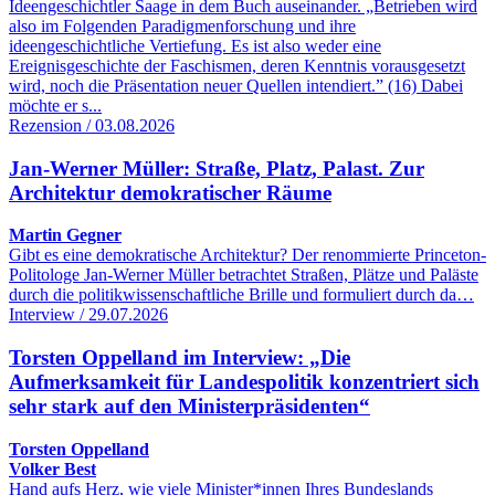
Ideengeschichtler Saage in dem Buch auseinander. „Betrieben wird
also im Folgenden Paradigmenforschung und ihre
ideengeschichtliche Vertiefung. Es ist also weder eine
Ereignisgeschichte der Faschismen, deren Kenntnis vorausgesetzt
wird, noch die Präsentation neuer Quellen intendiert.” (16) Dabei
möchte er s...
Rezension / 03.08.2026
Jan-Werner Müller: Straße, Platz, Palast. Zur
Architektur demokratischer Räume
Martin Gegner
Gibt es eine demokratische Architektur? Der renommierte Princeton-
Politologe Jan-Werner Müller betrachtet Straßen, Plätze und Paläste
durch die politikwissenschaftliche Brille und formuliert durch da…
Interview / 29.07.2026
Torsten Oppelland im Interview: „Die
Aufmerksamkeit für Landespolitik konzentriert sich
sehr stark auf den Ministerpräsidenten“
Torsten Oppelland
Volker Best
Hand aufs Herz, wie viele Minister*innen Ihres Bundeslands