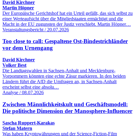
David Kirchner
Martin Höpner
Der Europäische Gerichtshof hat ein Urteil gefällt, das sich selbst zu
einer Werteaufsicht über die Mitgliedstaaten ermächtigt und die
Macht in der EU zugunsten der Justiz verschiebt. Martin Höpner…
Veranstaltungsbericht / 20.07.2026
Too close to call: Gespaltene Ost-Bindestrichländer
vor dem Urnengang
David Kirchner
Volker Best
Die Landtagswahlen in Sachsen-Anhalt und Mecklenburg-
Vorpommern könnten eine echte Zäsur markieren. In den beiden
Ländern führt die AfD die Umfragen an, in Sachsen-Anhalt
erscheint selbst eine absolu…
Analyse / 08.07.2026
Zwischen Männlichkeitskult und Geschäftsmodell:
Die politische Dimension der Manosphere-Influencer
Sascha Ruppert-Karakas
Stefan Matern
Was haben Kryptowährungen und der Science-Fiction-Film