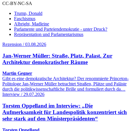
CC-BY-NC-SA
Trump, Donald
Faschismus
Albright, Madleine
Parlamente und Parteiendemokratie - unter Druck?
Repräsentation und Parlamentarismus
Rezension / 03.08.2026
Jan-Werner Müller: Straße, Platz, Palast. Zur
Architektur demokratischer Räume
Martin Gegner
Gibt es eine demokratische Architektur? Der renommierte Princeton-
Politologe Jan-Werner Müller betrachtet Straßen, Plätze und Paläste
durch die politikwissenschaftliche Brille und formuliert durch da…
Interview / 29.07.2026
Torsten Oppelland im Interview: „Die
Aufmerksamkeit für Landespolitik konzentriert sich
sehr stark auf den Ministerpräsidenten“
Torsten Oppelland