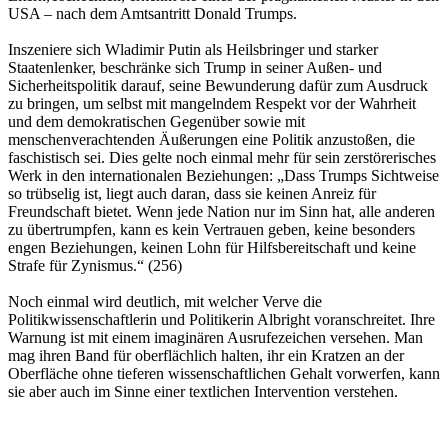
USA – nach dem Amtsantritt Donald Trumps.
Inszeniere sich Wladimir Putin als Heilsbringer und starker
Staatenlenker, beschränke sich Trump in seiner Außen- und
Sicherheitspolitik darauf, seine Bewunderung dafür zum Ausdruck
zu bringen, um selbst mit mangelndem Respekt vor der Wahrheit
und dem demokratischen Gegenüber sowie mit
menschenverachtenden Äußerungen eine Politik anzustoßen, die
faschistisch sei. Dies gelte noch einmal mehr für sein zerstörerisches
Werk in den internationalen Beziehungen: „Dass Trumps Sichtweise
so trübselig ist, liegt auch daran, dass sie keinen Anreiz für
Freundschaft bietet. Wenn jede Nation nur im Sinn hat, alle anderen
zu übertrumpfen, kann es kein Vertrauen geben, keine besonders
engen Beziehungen, keinen Lohn für Hilfsbereitschaft und keine
Strafe für Zynismus.“ (256)
Noch einmal wird deutlich, mit welcher Verve die
Politikwissenschaftlerin und Politikerin Albright voranschreitet. Ihre
Warnung ist mit einem imaginären Ausrufezeichen versehen. Man
mag ihren Band für oberflächlich halten, ihr ein Kratzen an der
Oberfläche ohne tieferen wissenschaftlichen Gehalt vorwerfen, kann
sie aber auch im Sinne einer textlichen Intervention verstehen.