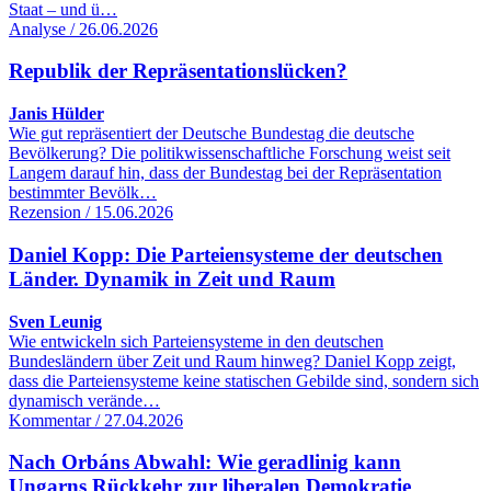
Staat – und ü…
Analyse / 26.06.2026
Republik der Repräsentationslücken?
Janis Hülder
Wie gut repräsentiert der Deutsche Bundestag die deutsche
Bevölkerung? Die politikwissenschaftliche Forschung weist seit
Langem darauf hin, dass der Bundestag bei der Repräsentation
bestimmter Bevölk…
Rezension / 15.06.2026
Daniel Kopp: Die Parteiensysteme der deutschen
Länder. Dynamik in Zeit und Raum
Sven Leunig
Wie entwickeln sich Parteiensysteme in den deutschen
Bundesländern über Zeit und Raum hinweg? Daniel Kopp zeigt,
dass die Parteiensysteme keine statischen Gebilde sind, sondern sich
dynamisch verände…
Kommentar / 27.04.2026
Nach Orbáns Abwahl: Wie geradlinig kann
Ungarns Rückkehr zur liberalen Demokratie