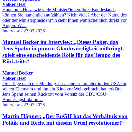
Volker Best
Hand aufs Herz, wie viele Minister*innen Ihres Bundeslands
können Sie namentlich aufzählen? Nicht viele? Aber der Name des
oder der Ministerpräsident*in steht Ihnen wahrscheinlich direkt vor
Augen. W…
Interview / 27.07.2026
Manuel Becker im Interview: „Dieses Paket, das
Jens Spahn in puncto Glaubwürdigkeit mitbringt,
spielt eine entscheidende Rolle für das Tempo des
Rücktritts“
Manuel Becker
Volker Best
Drei Tage nach der Meldung, dass eine Leihmutter in den USA für
seinen Ehemann und ihn ein Kind zur Welt gebracht hat, erklärte
Jens Spahn seinen Rücktritt vom Vorsitz der CDU/CSU-
Bundestagsfraktion…
Interview / 22.07.2026
Martin Höpner: „Der EuGH hat das Verhältnis von
Politik und Recht mit diesem Urteil revolutioniert“