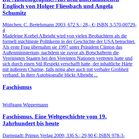
Englisch von Holger Fliessbach und Angela
Schumitz
München:
C. Bertelsmann
2003
; 672 S.
; 28,- €
; ISBN 3-570-00729-
4
Madeleine Korbel Albright wird von vielen Beobachtern als die
formell mächtigste Politikerin in der Geschichte der USA betrachtet.
Als erste Frau übernahm sie 1997 unter Präsident Clinton das
Außenministerium, nachdem sie zuvor als Botschafterin die
Vereinigten Staaten bei den Vereinten Nationen vertreten hatte und
sich durch einen Stil Respekt verschafft hatte, der inhaltliche Härte
mit äußerem Charme, falls nötig aber auch mit verbaler Grobheit
verband. In ihrer Autobiografie blickt Albright ...
Faschismus
Wolfgang Wippermann
Faschismus.
Eine Weltgeschichte vom 19.
Jahrhundert bis heute
Darmstadt:
Primus Verlag
2009
; 336 S.
; 29,90 €
; ISBN 978-3-