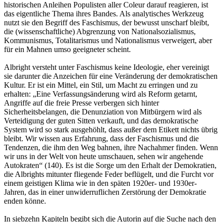
historischen Anleihen Populisten aller Coleur darauf reagieren, ist
das eigentliche Thema ihres Bandes. Als analytisches Werkzeug
nutzt sie den Begriff des Faschismus, der bewusst unscharf bleibt,
die (wissenschaftliche) Abgrenzung von Nationalsozialismus,
Kommunismus, Totalitarismus und Nationalismus verweigert, aber
für ein Mahnen umso geeigneter scheint.
Albright versteht unter Faschismus keine Ideologie, eher vereinigt
sie darunter die Anzeichen für eine Veränderung der demokratischen
Kultur. Er ist ein Mittel, ein Stil, um Macht zu erringen und zu
erhalten: „Eine Verfassungsänderung wird als Reform getarnt,
Angriffe auf die freie Presse verbergen sich hinter
Sicherheitsbelangen, die Denunziation von Mitbürgern wird als
Verteidigung der guten Sitten verkauft, und das demokratische
System wird so stark ausgehöhlt, dass außer dem Etikett nichts übrig
bleibt. Wir wissen aus Erfahrung, dass der Faschismus und die
Tendenzen, die ihm den Weg bahnen, ihre Nachahmer finden. Wenn
wir uns in der Welt von heute umschauen, sehen wir angehende
Autokraten“ (140). Es ist die Sorge um den Erhalt der Demokratien,
die Albrights mitunter fliegende Feder beflügelt, und die Furcht vor
einem geistigen Klima wie in den späten 1920er- und 1930er-
Jahren, das in einer unwiderruflichen Zerstörung der Demokratie
enden könne.
In siebzehn Kapiteln begibt sich die Autorin auf die Suche nach den