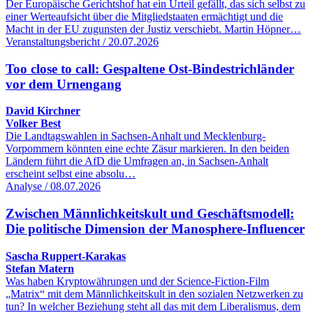
Der Europäische Gerichtshof hat ein Urteil gefällt, das sich selbst zu
einer Werteaufsicht über die Mitgliedstaaten ermächtigt und die
Macht in der EU zugunsten der Justiz verschiebt. Martin Höpner…
Veranstaltungsbericht / 20.07.2026
Too close to call: Gespaltene Ost-Bindestrichländer
vor dem Urnengang
David Kirchner
Volker Best
Die Landtagswahlen in Sachsen-Anhalt und Mecklenburg-
Vorpommern könnten eine echte Zäsur markieren. In den beiden
Ländern führt die AfD die Umfragen an, in Sachsen-Anhalt
erscheint selbst eine absolu…
Analyse / 08.07.2026
Zwischen Männlichkeitskult und Geschäftsmodell:
Die politische Dimension der Manosphere-Influencer
Sascha Ruppert-Karakas
Stefan Matern
Was haben Kryptowährungen und der Science-Fiction-Film
„Matrix“ mit dem Männlichkeitskult in den sozialen Netzwerken zu
tun? In welcher Beziehung steht all das mit dem Liberalismus, dem