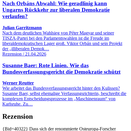
Nach Orbáns Abwahl: Wie geradlinig kann
Ungarns Rückkehr zur liberalen Demokratie
verlaufen?
Julian Garritzmann
Nach dem deutlichen Wahlsieg von Péter Magyar und seiner
TISZA-Partei bei den Parlamentswahlen ist die Freude im
liberaldemokratischen Lager groß. Viktor Orbán und sein Projekt
der „illiberalen Demok…
Rezension / 21.04.2026
Susanne Baer: Rote Linien. Wie das
Bundesverfassungsgericht die Demokratie schützt
Werner Reutter
Wie arbeitet das Bundesverfassungsgericht hinter den Kulissen?
Susanne Baer, selbst ehemalige Verfassungsrichterin, beschreibt die
komplexen Entscheidungsprozesse im „Maschinenraum“ von
Karlsruhe. Zu…
Rezension
{Bid=40322} Dass sich der renommierte Osteuropa-Forscher