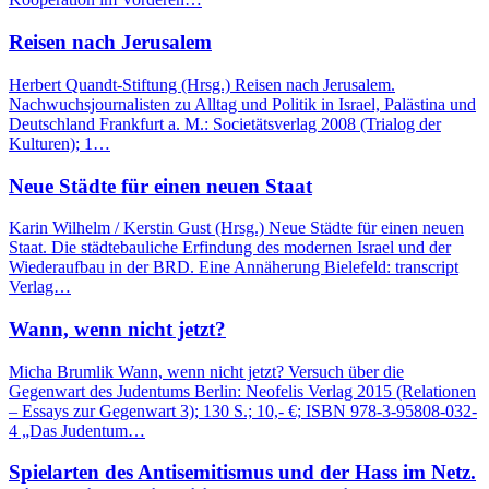
Reisen nach Jerusalem
Herbert Quandt-Stiftung (Hrsg.) Reisen nach Jerusalem.
Nachwuchsjournalisten zu Alltag und Politik in Israel, Palästina und
Deutschland Frankfurt a. M.: Societätsverlag 2008 (Trialog der
Kulturen); 1…
Neue Städte für einen neuen Staat
Karin Wilhelm / Kerstin Gust (Hrsg.) Neue Städte für einen neuen
Staat. Die städtebauliche Erfindung des modernen Israel und der
Wiederaufbau in der BRD. Eine Annäherung Bielefeld: transcript
Verlag…
Wann, wenn nicht jetzt?
Micha Brumlik Wann, wenn nicht jetzt? Versuch über die
Gegenwart des Judentums Berlin: Neofelis Verlag 2015 (Relationen
– Essays zur Gegenwart 3); 130 S.; 10,- €; ISBN 978-3-95808-032-
4 „Das Judentum…
Spielarten des Antisemitismus und der Hass im Netz.