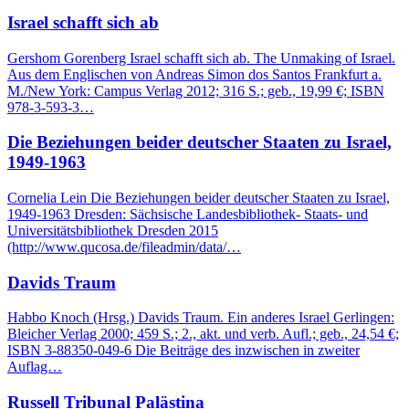
Israel schafft sich ab
Gershom Gorenberg Israel schafft sich ab. The Unmaking of Israel.
Aus dem Englischen von Andreas Simon dos Santos Frankfurt a.
M./New York: Campus Verlag 2012; 316 S.; geb., 19,99 €; ISBN
978-3-593-3…
Die Beziehungen beider deutscher Staaten zu Israel,
1949-1963
Cornelia Lein Die Beziehungen beider deutscher Staaten zu Israel,
1949-1963 Dresden: Sächsische Landesbibliothek- Staats- und
Universitätsbibliothek Dresden 2015
(http://www.qucosa.de/fileadmin/data/…
Davids Traum
Habbo Knoch (Hrsg.) Davids Traum. Ein anderes Israel Gerlingen:
Bleicher Verlag 2000; 459 S.; 2., akt. und verb. Aufl.; geb., 24,54 €;
ISBN 3-88350-049-6 Die Beiträge des inzwischen in zweiter
Auflag…
Russell Tribunal Palästina