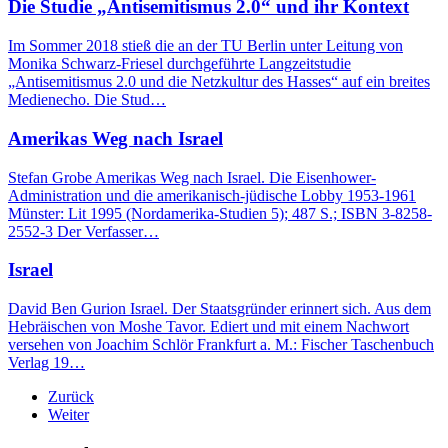
Die Studie „Antisemitismus 2.0“ und ihr Kontext
Im Sommer 2018 stieß die an der TU Berlin unter Leitung von
Monika Schwarz-Friesel durchgeführte Langzeitstudie
„Antisemitismus 2.0 und die Netzkultur des Hasses“ auf ein breites
Medienecho. Die Stud…
Amerikas Weg nach Israel
Stefan Grobe Amerikas Weg nach Israel. Die Eisenhower-
Administration und die amerikanisch-jüdische Lobby 1953-1961
Münster: Lit 1995 (Nordamerika-Studien 5); 487 S.; ISBN 3-8258-
2552-3 Der Verfasser…
Israel
David Ben Gurion Israel. Der Staatsgründer erinnert sich. Aus dem
Hebräischen von Moshe Tavor. Ediert und mit einem Nachwort
versehen von Joachim Schlör Frankfurt a. M.: Fischer Taschenbuch
Verlag 19…
Zurück
Weiter