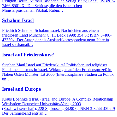
Religion Berlin: Aufbau Taschenbuch Verlag 1996; 127 S.; ISBN 3-
7466-8501-X "Die Schüsse, die den israelischen
Ministerpräsidenten Yitzhak Rabin…
Schalom Israel
Friedrich Schreiber Schalom Israel. Nachrichten aus einem
friedlosen Land München: C. H. Beck 1998; 354 S.; ISBN 3-406-
43339-1 Der Autor, der als Auslandskorrespondent neun Jahre in
Israel so dramati…
Israel auf Friedenskurs?
Stephan Maul Israel auf Friedenskurs? Politischer und religiöser
Fundamentalismus in Israel. Wirkungen auf den Friedensprozeß im
Nahen Osten Münster: Lit 2000 (Interdisziplinäre Studien zu Politik
un…
Israel and Europe
Klaus Boehnke (Hrsg.) Israel and Europe. A Complex Relationship
Wiesbaden: Deutscher Universitäts-Verlag 2003
(Sozialwissenschaft); 228 S.; brosch., 34,90 €; ISBN 3-8244-4392-9
Der Sammelband entstan…