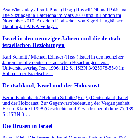
Asa Winstanley / Frank Barat (Hrsg.) Russell Tribunal Palästina.
Die Sitzungen in Barcelona im März 2010 und in London im
November 2010. Aus dem Englischen von Sigrid Langhäuser
Hamburg: LAIKA Verlag…
Israel in den neunziger Jahren und die deutsch-
israelischen Beziehungen
Karl Schmitt / Michael Edinger (Hrsg.) Israel in den neunziger
Jahren und die deutsch-israelischen Beziehungen Jena:
Universitätsverlag Jena 1996; 112 S.; ISBN 3-925978-55-0 Im
Rahmen der Israelische…
Deutschland, Israel und der Holocaust
Bernd Faulenbach / Helmuth Schütte (Hrsg.) Deutschland, Israel
und der Holocaust. Zur Gegenwartsbedeutung der Vergangenheit
Essen: Klartext 1998 (Geschichte und Erwachsenenbildung 7); 139
S.; ISBN 3-…
Die Drusen in Israel
Peggy Klein Die Drusen in Israel Marburg: Tectum Verlag 2001;