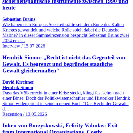
sicherheitspolitische Instrumente zwischen 1990 und
heute
Sebastian Bruns
Wie haben sich Europas Seestreitkräfte seit dem Ende des Kalten
Krieges gewandelt und welche Rolle spielt dabei die Deutsche
Marine? In dieser Sammelrezension bespricht Sebastian Bruns zwei
2024 ersc…
Interview / 15.07.2026
Hendrik Simon: „Recht ist nicht das Gegenteil von
Gewalt. Es begrenzt und begründet staatliche
Gewalt gleichermaßen“
David Kirchner
Hendrik Simon
Dass das Völkerrecht in einer Krise steckt, klingt fast schon nach
einer Binse. Doch der Politikwissenschaftler und Historiker Hendrik
Simon widerspricht in seinem neuen Buch "Das Recht der Gewalt"
d…
Rezension / 13.05.2026
Inken von Borzyskowski, Felicity Vabulas: Exit
from International Organizations. Costly