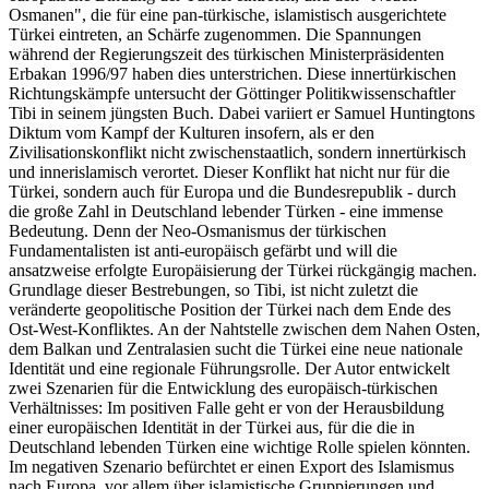
Osmanen", die für eine pan-türkische, islamistisch ausgerichtete
Türkei eintreten, an Schärfe zugenommen. Die Spannungen
während der Regierungszeit des türkischen Ministerpräsidenten
Erbakan 1996/97 haben dies unterstrichen. Diese innertürkischen
Richtungskämpfe untersucht der Göttinger Politikwissenschaftler
Tibi in seinem jüngsten Buch. Dabei variiert er Samuel Huntingtons
Diktum vom Kampf der Kulturen insofern, als er den
Zivilisationskonflikt nicht zwischenstaatlich, sondern innertürkisch
und innerislamisch verortet. Dieser Konflikt hat nicht nur für die
Türkei, sondern auch für Europa und die Bundesrepublik - durch
die große Zahl in Deutschland lebender Türken - eine immense
Bedeutung. Denn der Neo-Osmanismus der türkischen
Fundamentalisten ist anti-europäisch gefärbt und will die
ansatzweise erfolgte Europäisierung der Türkei rückgängig machen.
Grundlage dieser Bestrebungen, so Tibi, ist nicht zuletzt die
veränderte geopolitische Position der Türkei nach dem Ende des
Ost-West-Konfliktes. An der Nahtstelle zwischen dem Nahen Osten,
dem Balkan und Zentralasien sucht die Türkei eine neue nationale
Identität und eine regionale Führungsrolle. Der Autor entwickelt
zwei Szenarien für die Entwicklung des europäisch-türkischen
Verhältnisses: Im positiven Falle geht er von der Herausbildung
einer europäischen Identität in der Türkei aus, für die die in
Deutschland lebenden Türken eine wichtige Rolle spielen könnten.
Im negativen Szenario befürchtet er einen Export des Islamismus
nach Europa, vor allem über islamistische Gruppierungen und