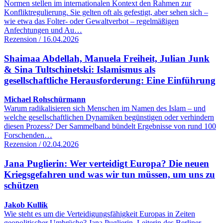
Normen stellen im internationalen Kontext den Rahmen zur
Konfliktregulierung. Sie gelten oft als gefestigt, aber sehen sich –
wie etwa das Folter- oder Gewaltverbot – regelmäßigen
Anfechtungen und Au…
Rezension / 16.04.2026
Shaimaa Abdellah, Manuela Freiheit, Julian Junk
& Sina Tultschinetski: Islamismus als
gesellschaftliche Herausforderung: Eine Einführung
Michael Rohschürmann
Warum radikalisieren sich Menschen im Namen des Islam – und
welche gesellschaftlichen Dynamiken begünstigen oder verhindern
diesen Prozess? Der Sammelband bündelt Ergebnisse von rund 100
Forschenden…
Rezension / 02.04.2026
Jana Puglierin: Wer verteidigt Europa? Die neuen
Kriegsgefahren und was wir tun müssen, um uns zu
schützen
Jakob Kullik
Wie steht es um die Verteidigungsfähigkeit Europas in Zeiten
geopolitischer Umbrüche? Jana Puglierin, Leiterin des Berliner