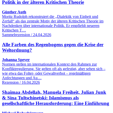
Politik in der älteren Kritischen Theorie
Günther Auth
Moritz Rudolph rekonstruiert die „Dialektik von Einheit und
Zerfall“ als das zentrale Motiv der älteren Kritischen Theorie im
Nachdenken über internationale Politik. Er empfiehlt neueren
Kritischen T…
Sammelrezension / 24.04.2026
Alle Farben des Regenbogens gegen die Krise der
Weltordnung?
Johanna Speyer
Normen stellen im internationalen Kontext den Rahmen zur
Konfliktregulierung. Sie gelten oft als gefestigt, aber sehen sich –
wie etwa das Folter- oder Gewaltverbot – regelmäßigen
Anfechtungen und Au…
Rezension / 16.04.2026
Shaimaa Abdellah, Manuela Freiheit, Julian Junk
& Sina Tultschinetski: Islamismus als
gesellschaftliche Herausforderung: Eine Einführung