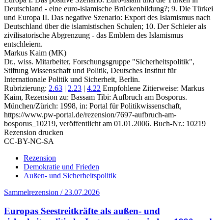
Deutschland - eine euro-islamische Brückenbildung?; 9. Die Türkei
und Europa II. Das negative Szenario: Export des Islamismus nach
Deutschland über die islamistischen Schulen; 10. Der Schleier als
zivilisatorische Abgrenzung - das Emblem des Islamismus
entschleiern.
Markus Kaim (MK)
Dr., wiss. Mitarbeiter, Forschungsgruppe "Sicherheitspolitik",
Stiftung Wissenschaft und Politik, Deutsches Institut für
Internationale Politik und Sicherheit, Berlin.
Rubrizierung:
2.63
|
2.23
|
4.22
Empfohlene Zitierweise: Markus
Kaim, Rezension zu: Bassam Tibi
: Aufbruch am Bosporus.
München/Zürich: 1998, in: Portal für Politikwissenschaft,
https://www.pw-portal.de/rezension/7697-aufbruch-am-
bosporus_10219, veröffentlicht am 01.01.2006.
Buch-Nr.: 10219
Rezension drucken
CC-BY-NC-SA
Rezension
Demokratie und Frieden
Außen- und Sicherheitspolitik
Sammelrezension / 23.07.2026
Europas Seestreitkräfte als außen- und