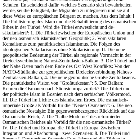
Schulen. Entscheidend dafür, welches Szenario sich bewahrheiten
werde, sei die Fähigkeit, die Migranten zu integrieren und sie auf
diese Weise zu europäischen Bürgern zu machen. Aus dem Inhalt: I.
Die Politisierung des Islam und die Rehabilitierung des osmanischen
Erbes in der Türkei: Wird die Türkei entwestlicht und de-
säkularisiert?: 1. Die Türkei zwischen der Europäischen Union und
der neo-osmanisch-islamistischen Geopolitik; 2. Vom säkularen
Kemalismus zum pantürkischen Islamismus. Die Folgen des
ideologischen Säkularismus ohne Säkularisierung. II. Die neue
geopolitische Bedeutung der Türkei als regionale Vormacht in der
Dreiecksverbindung Nahost-Zentralasien-Balkan: 3. Die Türkei und
der Nahe Osten nach dem Ende des Ost-West-Konflikts: Von der
NATO-Südflanke zur geopolitischen Dreiecksverbindung Nahost-
Zentralasien-Balkan; 4. Die neue geopolitische Größe Zentralasiens.
Die pantürkische Vision von "Großturkestan"; 5. Der Balkan:
Kehren die Osmanen nach Südosteuropa zurück? Die Türkei und
der politische Islam in Bosnien nach dem serbischen Völkermord.
III. Die Türkei im Lichte des islamischen Erbes. Die osmanisch-
imperiale Größe als Vorbild für die "Neuen Osmanen": 6. Die neo-
osmanische Nostalgie: Ein gegenwartsbezogener Rückblick auf das
Osmanische Reich; 7. Die "halbe Moderne" des reformierten
Osmanischen Reiches als Vorbild für die neo-osmanische Türkei?
IV. Die Türkei und Europa, die Türkei in Europa. Zwischen
Integration und Abschottung - zwei Szenarien: 8. Die Türkei und
Europa I. Das positive Szenario: Euro-Islam und die Türken in