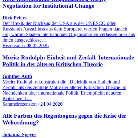
Negotiation for Institutional Change
Dirk Peters
Der Brexit, der Rückzug der USA aus der UNESCO oder
Russlands Ausschluss aus dem Europarat werfen Fragen danach
auf, warum Staaten internationale Organisationen verlassen oder aus
ihnen ausgeschlosse…
Rezension / 08.05.2026
Moritz Rudolph: Einheit und Zerfall. Internationale
Politik in der älteren Kritischen Theorie
Günther Auth
Moritz Rudolph rekonstruiert die „Dialektik von Einheit und
Zerfall“ als das zentrale Motiv der älteren Kritischen Theorie im
Nachdenken über internationale Politik. Er empfiehlt neueren
Kritischen T…
Sammelrezension / 24.04.2026
Alle Farben des Regenbogens gegen die Krise der
Weltordnung?
Johanna Speyer