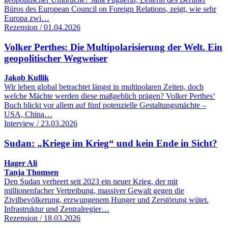
Büros des European Council on Foreign Relations, zeigt, wie sehr
Europa zwi…
Rezension / 01.04.2026
Volker Perthes: Die Multipolarisierung der Welt. Ein
geopolitischer Wegweiser
Jakob Kullik
Wir leben global betrachtet längst in multipolaren Zeiten, doch
welche Mächte werden diese maßgeblich prägen? Volker Perthes‘
Buch blickt vor allem auf fünf potenzielle Gestaltungsmächte –
USA, China…
Interview / 23.03.2026
Sudan: „Kriege im Krieg“ und kein Ende in Sicht?
Hager Ali
Tanja Thomsen
Den Sudan verheert seit 2023 ein neuer Krieg, der mit
millionenfacher Vertreibung, massiver Gewalt gegen die
Zivilbevölkerung, erzwungenem Hunger und Zerstörung wütet.
Infrastruktur und Zentralregier…
Rezension / 18.03.2026