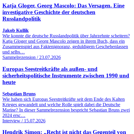
Katja Gloger, Georg Mascolo: Das Versagen. Eine
investigative Geschichte der deutschen
Russlandpolitik
Jakob Kullik
Wie konnte die deutsche Russlandpolitik über Jahrzehnte scheitern?
Katja Gloger und Georg Mascolo zeigen in ihrem Buch, dass ein
Zusammenspiel aus Faktenignoranz, geduldigem Geschehenlassen
und selbs…
Sammelrezension / 23.07.2026
Europas Seestreitkräfte als außen- und
sicherheitspolitische Instrumente zwischen 1990 und
heute
Sebastian Bruns
Wie haben sich Europas Seestreitkräfte seit dem Ende des Kalten
Krieges gewandelt und welche Rolle spielt dabei die Deutsche
Marine? In dieser Sammelrezension bespricht Sebastian Bruns zwei
2024 ersc…
Interview / 15.07.2026
Hendrik Simon: „Recht ist nicht das Gegenteil von