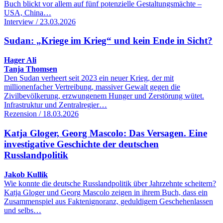
Buch blickt vor allem auf fünf potenzielle Gestaltungsmächte –
USA, China…
Interview / 23.03.2026
Sudan: „Kriege im Krieg“ und kein Ende in Sicht?
Hager Ali
Tanja Thomsen
Den Sudan verheert seit 2023 ein neuer Krieg, der mit
millionenfacher Vertreibung, massiver Gewalt gegen die
Zivilbevölkerung, erzwungenem Hunger und Zerstörung wütet.
Infrastruktur und Zentralregier…
Rezension / 18.03.2026
Katja Gloger, Georg Mascolo: Das Versagen. Eine
investigative Geschichte der deutschen
Russlandpolitik
Jakob Kullik
Wie konnte die deutsche Russlandpolitik über Jahrzehnte scheitern?
Katja Gloger und Georg Mascolo zeigen in ihrem Buch, dass ein
Zusammenspiel aus Faktenignoranz, geduldigem Geschehenlassen
und selbs…