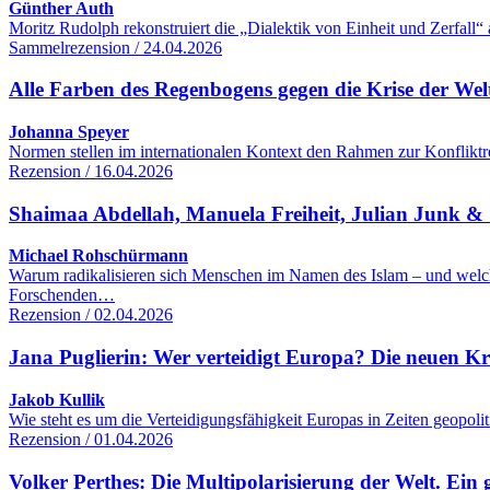
Günther Auth
Moritz Rudolph rekonstruiert die „Dialektik von Einheit und Zerfall“
Sammelrezension / 24.04.2026
Alle Farben des Regenbogens gegen die Krise der We
Johanna Speyer
Normen stellen im internationalen Kontext den Rahmen zur Konfliktre
Rezension / 16.04.2026
Shaimaa Abdellah, Manuela Freiheit, Julian Junk & S
Michael Rohschürmann
Warum radikalisieren sich Menschen im Namen des Islam – und welc
Forschenden…
Rezension / 02.04.2026
Jana Puglierin: Wer verteidigt Europa? Die neuen K
Jakob Kullik
Wie steht es um die Verteidigungsfähigkeit Europas in Zeiten geopol
Rezension / 01.04.2026
Volker Perthes: Die Multipolarisierung der Welt. Ein 