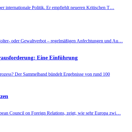
er internationale Politik. Er empfiehlt neueren Kritischen T…
as Folter- oder Gewaltverbot – regelmäßigen Anfechtungen und Au…
Herausforderung: Eine Einführung
 Prozess? Der Sammelband bündelt Ergebnisse von rund 100
tzen
ropean Council on Foreign Relations, zeigt, wie sehr Europa zwi…