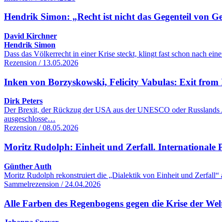
Hendrik Simon: „Recht ist nicht das Gegenteil von G
David Kirchner
Hendrik Simon
Dass das Völkerrecht in einer Krise steckt, klingt fast schon nach 
Rezension / 13.05.2026
Inken von Borzyskowski, Felicity Vabulas: Exit from 
Dirk Peters
Der Brexit, der Rückzug der USA aus der UNESCO oder Russlands Aus
ausgeschlosse…
Rezension / 08.05.2026
Moritz Rudolph: Einheit und Zerfall. Internationale Po
Günther Auth
Moritz Rudolph rekonstruiert die „Dialektik von Einheit und Zerfall“
Sammelrezension / 24.04.2026
Alle Farben des Regenbogens gegen die Krise der We