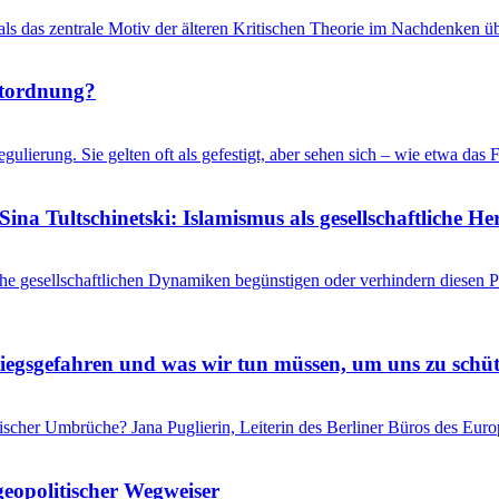
 als das zentrale Motiv der älteren Kritischen Theorie im Nachdenken üb
ltordnung?
gulierung. Sie gelten oft als gefestigt, aber sehen sich – wie etwa d
ina Tultschinetski: Islamismus als gesellschaftliche 
he gesellschaftlichen Dynamiken begünstigen oder verhindern diesen
riegsgefahren und was wir tun müssen, um uns zu schü
itischer Umbrüche? Jana Puglierin, Leiterin des Berliner Büros des Eu
geopolitischer Wegweiser