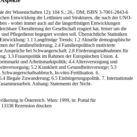
 Aspekte
ie der Wissenschaften 12)
; 104 S.
; 26,- DM
; ISBN 3-7001-2843-6
chen Entwicklung die Leitlinien und Strukturen, die nach der UNO-
ben - wobei immer auch auf die längerfristigen Entwicklungen
ichbare Überalterung der Gesellschaft reagiert hat, ferner um die
d Pflegedienst begegnet werden soll. Übersichtliche Statistiken
e Entwicklung: 1.1 Langfristige Trends; 1.2 Aktuelle demographische
en der Familienförderung; 2.4 Familienpolitisch motivierte
tliche Ansprüche bei Schwangerschaft; 2.8 Förderungsmaßnahmen für
dung; 3.3 Frauenpolitik im Rahmen der Europäischen Union. 4.
Arbeitsmarkt und Arbeitsmarktpolitik; 4.4 Altersversorgung und
eitsversorgung; 5.2 Krankheit und Gesundheitsvorsorge; 5.3
hwangerschaftsabbruch, In-vitro-Fertilisation. 6.
6.4 Illegale Zuwanderung; 6.5 Einbürgerungspolitik. 7. Internationale
Zusammenarbeit. Anhang: Statements der Nicht-
völkerung in Österreich. Wien: 1999, in: Portal für
: 13338
Rezension drucken