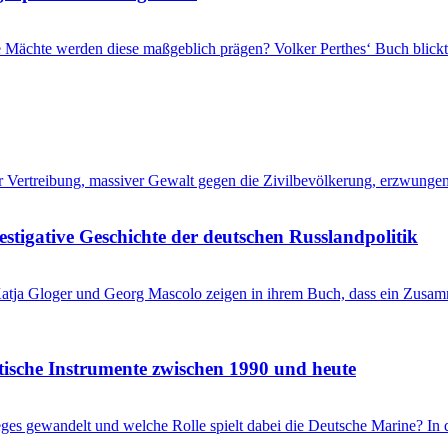
che Mächte werden diese maßgeblich prägen? Volker Perthes‘ Buch blic
her Vertreibung, massiver Gewalt gegen die Zivilbevölkerung, erzwung
stigative Geschichte der deutschen Russlandpolitik
? Katja Gloger und Georg Mascolo zeigen in ihrem Buch, dass ein Zus
itische Instrumente zwischen 1990 und heute
ieges gewandelt und welche Rolle spielt dabei die Deutsche Marine? I