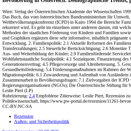
Bevölkerung in Österreich.
Demographische Trends, p
Wien:
Verlag der Österreichischen Akademie der Wissenschaften
199
Das Buch, das vom österreichischen Bundesministerium für Umwelt, 
Weltbevölkerungskonferenz (ICPD) in Kairo 1994 die Bereiche Famili
rekurriert wird. Es geht im einzelnen unter anderem darum, mit welch
Methoden der staatlichen Förderung von Kindern und Familien sowie 
und Graphiken ergänzen diese sehr informative, inhaltlich prägnante 
Entwicklung. 2. Familienpolitik: 2.1 Aktuelle Reformen des Familie
Transferzahlungen; 2.5 Steuerliche Berücksichtigung; 2.6 Monetäre T
Aus- und Weiterbildung der Kinder; 2.9 Familienfördernde Servicelei
Wohlfahrtsstaatliche Sozialpolitik: 4.1 Sozialquote, Finanzierung des 
Generationenvertrag; 4.5 Pflegevorsorge und Altenbetreuung. 5. Ges
Gesundheitsförderung; 5.4 Förderungsmaßnahmen im Rahmen der WHO; 
Migrationspolitik: 6.1 Zuwanderung und Aufenthalt von Ausländern in Ö
Zusammenarbeit in Bevölkerungsfragen: 7.1 Zielvorgaben der ICPD v
Regierungsorganisationen (NGOs); Die Österreichische Stiftung für
Leslie Piert (LP)
Rubrizierung:
2.4
Empfohlene Zitierweise: Leslie Piert, Rezension zu
Politikwissenschaft, https://www.pw-portal.de/rezension/11261-bevoe
CC-BY-NC-SA
Rezension
Außen- und Sicherheitspolitik