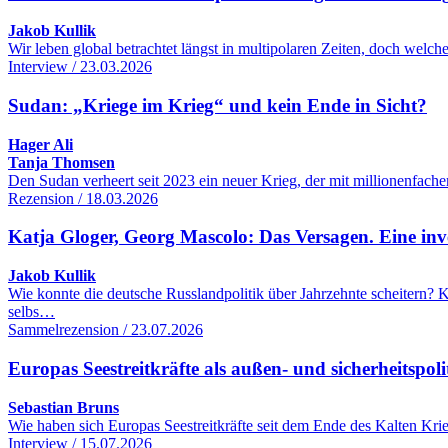
Jakob Kullik
Wir leben global betrachtet längst in multipolaren Zeiten, doch wel
Interview / 23.03.2026
Sudan: „Kriege im Krieg“ und kein Ende in Sicht?
Hager Ali
Tanja Thomsen
Den Sudan verheert seit 2023 ein neuer Krieg, der mit millionenfac
Rezension / 18.03.2026
Katja Gloger, Georg Mascolo: Das Versagen. Eine inve
Jakob Kullik
Wie konnte die deutsche Russlandpolitik über Jahrzehnte scheitern
selbs…
Sammelrezension / 23.07.2026
Europas Seestreitkräfte als außen- und sicherheitspol
Sebastian Bruns
Wie haben sich Europas Seestreitkräfte seit dem Ende des Kalten Kr
Interview / 15.07.2026