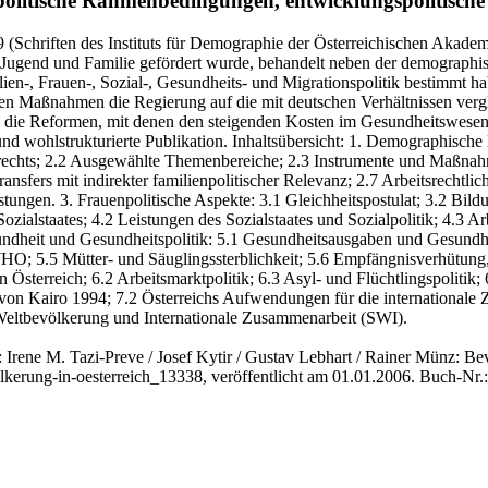
olitische Rahmenbedingungen, entwicklungspolitische
9
(Schriften des Instituts für Demographie der Österreichischen Akadem
Jugend und Familie gefördert wurde, behandelt neben der demographis
en-, Frauen-, Sozial-, Gesundheits- und Migrationspolitik bestimmt ha
en Maßnahmen die Regierung auf die mit deutschen Verhältnissen vergle
die Reformen, mit denen den steigenden Kosten im Gesundheitswesen un
und wohlstrukturierte Publikation. Inhaltsübersicht: 1. Demographisch
nrechts; 2.2 Ausgewählte Themenbereiche; 2.3 Instrumente und Maßnahm
ransfers mit indirekter familienpolitischer Relevanz; 2.7 Arbeitsrech
stungen. 3. Frauenpolitische Aspekte: 3.1 Gleichheitspostulat; 3.2 Bil
Sozialstaates; 4.2 Leistungen des Sozialstaates und Sozialpolitik; 4.3 
undheit und Gesundheitspolitik: 5.1 Gesundheitsausgaben und Gesundh
5.5 Mütter- und Säuglingssterblichkeit; 5.6 Empfängnisverhütung, Sc
sterreich; 6.2 Arbeitsmarktpolitik; 6.3 Asyl- und Flüchtlingspolitik; 
on Kairo 1994; 7.2 Österreichs Aufwendungen für die internationale 
 Weltbevölkerung und Internationale Zusammenarbeit (SWI).
: Irene M. Tazi-Preve / Josef Kytir / Gustav Lebhart / Rainer Münz
: Be
lkerung-in-oesterreich_13338, veröffentlicht am 01.01.2006.
Buch-Nr.