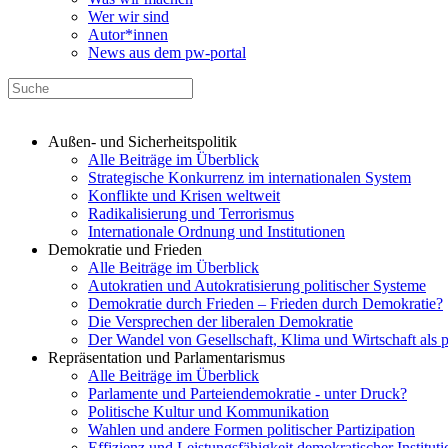
Wer wir sind
Autor*innen
News aus dem pw-portal
Außen- und Sicherheitspolitik
Alle Beiträge im Überblick
Strategische Konkurrenz im internationalen System
Konflikte und Krisen weltweit
Radikalisierung und Terrorismus
Internationale Ordnung und Institutionen
Demokratie und Frieden
Alle Beiträge im Überblick
Autokratien und Autokratisierung politischer Systeme
Demokratie durch Frieden – Frieden durch Demokratie?
Die Versprechen der liberalen Demokratie
Der Wandel von Gesellschaft, Klima und Wirtschaft als 
Repräsentation und Parlamentarismus
Alle Beiträge im Überblick
Parlamente und Parteiendemokratie - unter Druck?
Politische Kultur und Kommunikation
Wahlen und andere Formen politischer Partizipation
Effizienz und Leistungsfähigkeit demokratischer Institut