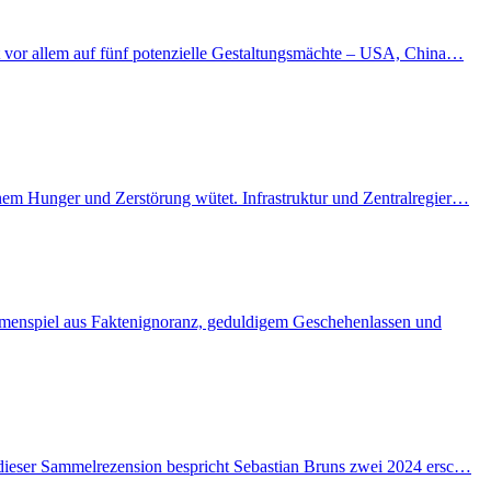
kt vor allem auf fünf potenzielle Gestaltungsmächte – USA, China…
enem Hunger und Zerstörung wütet. Infrastruktur und Zentralregier…
ammenspiel aus Faktenignoranz, geduldigem Geschehenlassen und
n dieser Sammelrezension bespricht Sebastian Bruns zwei 2024 ersc…