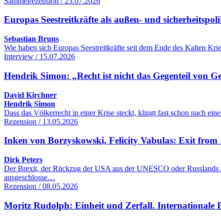
Sammelrezension / 23.07.2026
Europas Seestreitkräfte als außen- und sicherheitspol
Sebastian Bruns
Wie haben sich Europas Seestreitkräfte seit dem Ende des Kalten Kr
Interview / 15.07.2026
Hendrik Simon: „Recht ist nicht das Gegenteil von G
David Kirchner
Hendrik Simon
Dass das Völkerrecht in einer Krise steckt, klingt fast schon nach 
Rezension / 13.05.2026
Inken von Borzyskowski, Felicity Vabulas: Exit from 
Dirk Peters
Der Brexit, der Rückzug der USA aus der UNESCO oder Russlands Aus
ausgeschlosse…
Rezension / 08.05.2026
Moritz Rudolph: Einheit und Zerfall. Internationale Po