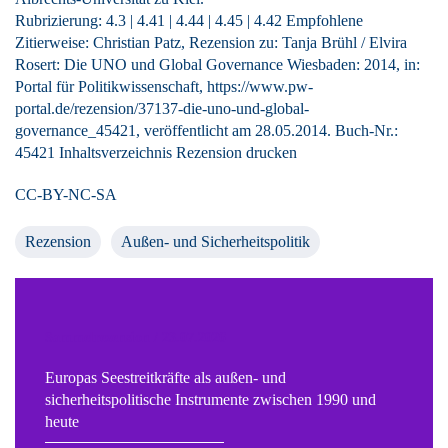
Rubrizierung:
4.3
|
4.41
|
4.44
|
4.45
|
4.42
Empfohlene
Zitierweise: Christian Patz, Rezension zu: Tanja Brühl / Elvira
Rosert
: Die UNO und Global Governance Wiesbaden: 2014, in:
Portal für Politikwissenschaft, https://www.pw-
portal.de/rezension/37137-die-uno-und-global-
governance_45421, veröffentlicht am 28.05.2014.
Buch-Nr.:
45421
Inhaltsverzeichnis
Rezension drucken
CC-BY-NC-SA
Rezension
Außen- und Sicherheitspolitik
Sammelrezension / 23.07.2026
Europas Seestreitkräfte als außen- und
sicherheitspolitische Instrumente zwischen 1990 und
heute