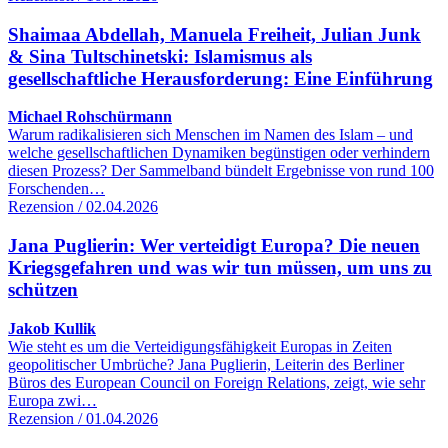
Shaimaa Abdellah, Manuela Freiheit, Julian Junk
& Sina Tultschinetski: Islamismus als
gesellschaftliche Herausforderung: Eine Einführung
Michael Rohschürmann
Warum radikalisieren sich Menschen im Namen des Islam – und
welche gesellschaftlichen Dynamiken begünstigen oder verhindern
diesen Prozess? Der Sammelband bündelt Ergebnisse von rund 100
Forschenden…
Rezension / 02.04.2026
Jana Puglierin: Wer verteidigt Europa? Die neuen
Kriegsgefahren und was wir tun müssen, um uns zu
schützen
Jakob Kullik
Wie steht es um die Verteidigungsfähigkeit Europas in Zeiten
geopolitischer Umbrüche? Jana Puglierin, Leiterin des Berliner
Büros des European Council on Foreign Relations, zeigt, wie sehr
Europa zwi…
Rezension / 01.04.2026