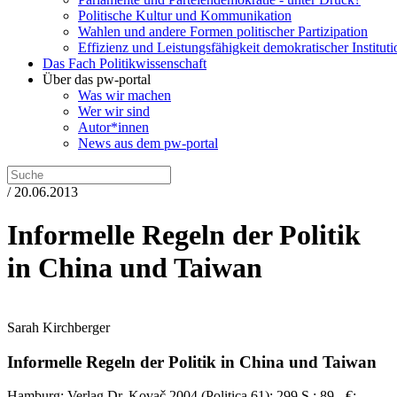
Politische Kultur und Kommunikation
Wahlen und andere Formen politischer Partizipation
Effizienz und Leistungsfähigkeit demokratischer Institut
Das Fach Politikwissenschaft
Über das pw-portal
Was wir machen
Wer wir sind
Autor*innen
News aus dem pw-portal
/ 20.06.2013
Informelle Regeln der Politik
in China und Taiwan
Sarah Kirchberger
Informelle Regeln der Politik in China und Taiwan
Hamburg:
Verlag Dr. Kovač
2004
(Politica 61)
; 299 S.
; 89,- €
;