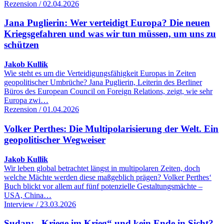
Rezension / 02.04.2026
Jana Puglierin: Wer verteidigt Europa? Die neuen
Kriegsgefahren und was wir tun müssen, um uns zu
schützen
Jakob Kullik
Wie steht es um die Verteidigungsfähigkeit Europas in Zeiten
geopolitischer Umbrüche? Jana Puglierin, Leiterin des Berliner
Büros des European Council on Foreign Relations, zeigt, wie sehr
Europa zwi…
Rezension / 01.04.2026
Volker Perthes: Die Multipolarisierung der Welt. Ein
geopolitischer Wegweiser
Jakob Kullik
Wir leben global betrachtet längst in multipolaren Zeiten, doch
welche Mächte werden diese maßgeblich prägen? Volker Perthes‘
Buch blickt vor allem auf fünf potenzielle Gestaltungsmächte –
USA, China…
Interview / 23.03.2026
Sudan: „Kriege im Krieg“ und kein Ende in Sicht?