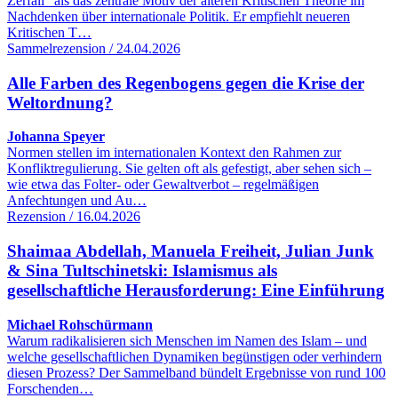
Zerfall“ als das zentrale Motiv der älteren Kritischen Theorie im
Nachdenken über internationale Politik. Er empfiehlt neueren
Kritischen T…
Sammelrezension / 24.04.2026
Alle Farben des Regenbogens gegen die Krise der
Weltordnung?
Johanna Speyer
Normen stellen im internationalen Kontext den Rahmen zur
Konfliktregulierung. Sie gelten oft als gefestigt, aber sehen sich –
wie etwa das Folter- oder Gewaltverbot – regelmäßigen
Anfechtungen und Au…
Rezension / 16.04.2026
Shaimaa Abdellah, Manuela Freiheit, Julian Junk
& Sina Tultschinetski: Islamismus als
gesellschaftliche Herausforderung: Eine Einführung
Michael Rohschürmann
Warum radikalisieren sich Menschen im Namen des Islam – und
welche gesellschaftlichen Dynamiken begünstigen oder verhindern
diesen Prozess? Der Sammelband bündelt Ergebnisse von rund 100
Forschenden…