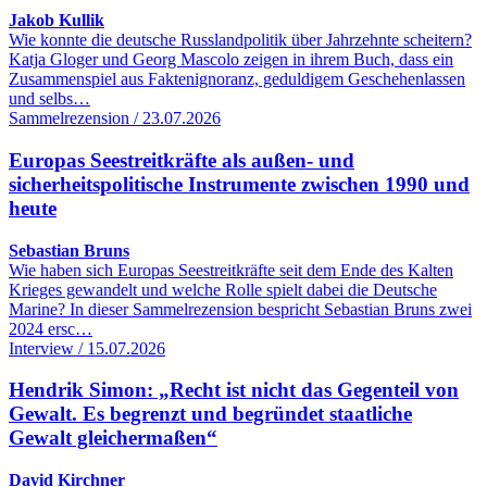
Jakob Kullik
Wie konnte die deutsche Russlandpolitik über Jahrzehnte scheitern?
Katja Gloger und Georg Mascolo zeigen in ihrem Buch, dass ein
Zusammenspiel aus Faktenignoranz, geduldigem Geschehenlassen
und selbs…
Sammelrezension / 23.07.2026
Europas Seestreitkräfte als außen- und
sicherheitspolitische Instrumente zwischen 1990 und
heute
Sebastian Bruns
Wie haben sich Europas Seestreitkräfte seit dem Ende des Kalten
Krieges gewandelt und welche Rolle spielt dabei die Deutsche
Marine? In dieser Sammelrezension bespricht Sebastian Bruns zwei
2024 ersc…
Interview / 15.07.2026
Hendrik Simon: „Recht ist nicht das Gegenteil von
Gewalt. Es begrenzt und begründet staatliche
Gewalt gleichermaßen“
David Kirchner