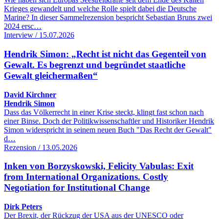
Krieges gewandelt und welche Rolle spielt dabei die Deutsche
Marine? In dieser Sammelrezension bespricht Sebastian Bruns zwei
2024 ersc…
Interview / 15.07.2026
Hendrik Simon: „Recht ist nicht das Gegenteil von
Gewalt. Es begrenzt und begründet staatliche
Gewalt gleichermaßen“
David Kirchner
Hendrik Simon
Dass das Völkerrecht in einer Krise steckt, klingt fast schon nach
einer Binse. Doch der Politikwissenschaftler und Historiker Hendrik
Simon widerspricht in seinem neuen Buch "Das Recht der Gewalt"
d…
Rezension / 13.05.2026
Inken von Borzyskowski, Felicity Vabulas: Exit
from International Organizations. Costly
Negotiation for Institutional Change
Dirk Peters
Der Brexit, der Rückzug der USA aus der UNESCO oder