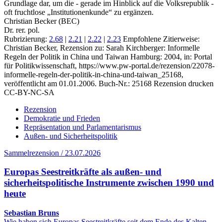
Grundlage dar, um die - gerade im Hinblick auf die Volksrepublik -
oft fruchtlose „Institutionenkunde“ zu ergänzen.
Christian Becker (BEC)
Dr. rer. pol.
Rubrizierung:
2.68
|
2.21
|
2.22
|
2.23
Empfohlene Zitierweise:
Christian Becker, Rezension zu: Sarah Kirchberger
: Informelle
Regeln der Politik in China und Taiwan Hamburg: 2004, in: Portal
für Politikwissenschaft, https://www.pw-portal.de/rezension/22078-
informelle-regeln-der-politik-in-china-und-taiwan_25168,
veröffentlicht am 01.01.2006.
Buch-Nr.: 25168
Rezension drucken
CC-BY-NC-SA
Rezension
Demokratie und Frieden
Repräsentation und Parlamentarismus
Außen- und Sicherheitspolitik
Sammelrezension / 23.07.2026
Europas Seestreitkräfte als außen- und
sicherheitspolitische Instrumente zwischen 1990 und
heute
Sebastian Bruns
Wie haben sich Europas Seestreitkräfte seit dem Ende des Kalten