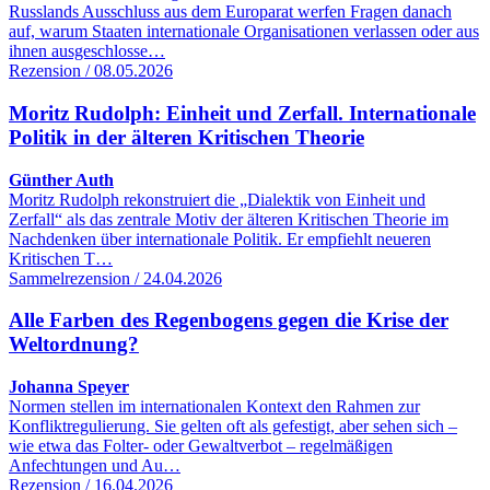
Russlands Ausschluss aus dem Europarat werfen Fragen danach
auf, warum Staaten internationale Organisationen verlassen oder aus
ihnen ausgeschlosse…
Rezension / 08.05.2026
Moritz Rudolph: Einheit und Zerfall. Internationale
Politik in der älteren Kritischen Theorie
Günther Auth
Moritz Rudolph rekonstruiert die „Dialektik von Einheit und
Zerfall“ als das zentrale Motiv der älteren Kritischen Theorie im
Nachdenken über internationale Politik. Er empfiehlt neueren
Kritischen T…
Sammelrezension / 24.04.2026
Alle Farben des Regenbogens gegen die Krise der
Weltordnung?
Johanna Speyer
Normen stellen im internationalen Kontext den Rahmen zur
Konfliktregulierung. Sie gelten oft als gefestigt, aber sehen sich –
wie etwa das Folter- oder Gewaltverbot – regelmäßigen
Anfechtungen und Au…
Rezension / 16.04.2026