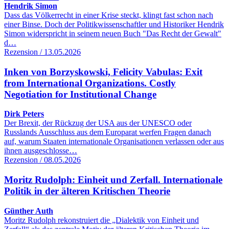
Hendrik Simon
Dass das Völkerrecht in einer Krise steckt, klingt fast schon nach
einer Binse. Doch der Politikwissenschaftler und Historiker Hendrik
Simon widerspricht in seinem neuen Buch "Das Recht der Gewalt"
d…
Rezension / 13.05.2026
Inken von Borzyskowski, Felicity Vabulas: Exit
from International Organizations. Costly
Negotiation for Institutional Change
Dirk Peters
Der Brexit, der Rückzug der USA aus der UNESCO oder
Russlands Ausschluss aus dem Europarat werfen Fragen danach
auf, warum Staaten internationale Organisationen verlassen oder aus
ihnen ausgeschlosse…
Rezension / 08.05.2026
Moritz Rudolph: Einheit und Zerfall. Internationale
Politik in der älteren Kritischen Theorie
Günther Auth
Moritz Rudolph rekonstruiert die „Dialektik von Einheit und