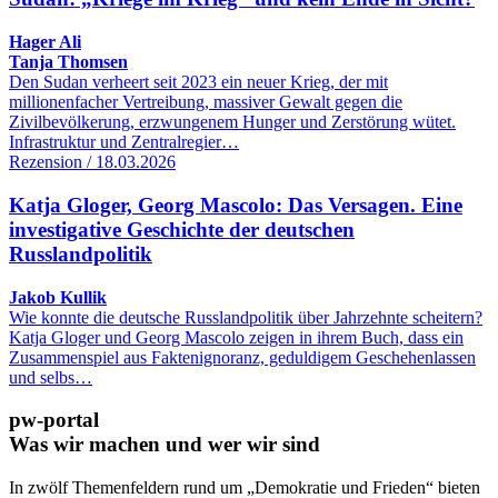
Hager Ali
Tanja Thomsen
Den Sudan verheert seit 2023 ein neuer Krieg, der mit
millionenfacher Vertreibung, massiver Gewalt gegen die
Zivilbevölkerung, erzwungenem Hunger und Zerstörung wütet.
Infrastruktur und Zentralregier…
Rezension / 18.03.2026
Katja Gloger, Georg Mascolo: Das Versagen. Eine
investigative Geschichte der deutschen
Russlandpolitik
Jakob Kullik
Wie konnte die deutsche Russlandpolitik über Jahrzehnte scheitern?
Katja Gloger und Georg Mascolo zeigen in ihrem Buch, dass ein
Zusammenspiel aus Faktenignoranz, geduldigem Geschehenlassen
und selbs…
pw-portal
Was wir machen und wer wir sind
In zwölf Themenfeldern rund um „Demokratie und Frieden“ bieten