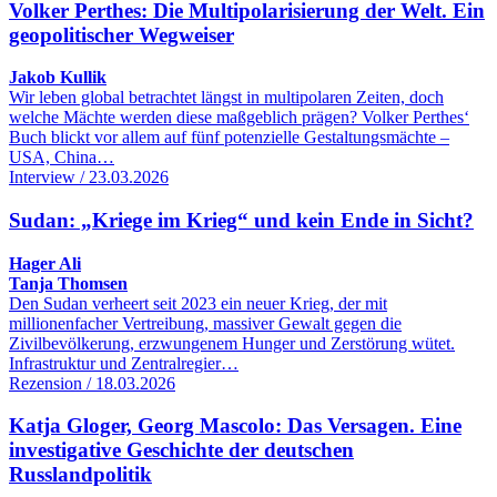
Volker Perthes: Die Multipolarisierung der Welt. Ein
geopolitischer Wegweiser
Jakob Kullik
Wir leben global betrachtet längst in multipolaren Zeiten, doch
welche Mächte werden diese maßgeblich prägen? Volker Perthes‘
Buch blickt vor allem auf fünf potenzielle Gestaltungsmächte –
USA, China…
Interview / 23.03.2026
Sudan: „Kriege im Krieg“ und kein Ende in Sicht?
Hager Ali
Tanja Thomsen
Den Sudan verheert seit 2023 ein neuer Krieg, der mit
millionenfacher Vertreibung, massiver Gewalt gegen die
Zivilbevölkerung, erzwungenem Hunger und Zerstörung wütet.
Infrastruktur und Zentralregier…
Rezension / 18.03.2026
Katja Gloger, Georg Mascolo: Das Versagen. Eine
investigative Geschichte der deutschen
Russlandpolitik