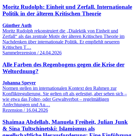
Moritz Rudolph: Einheit und Zerfall. Internationale
Politik in der älteren Kritischen Theorie
Günther Auth
Moritz Rudolph rekonstruiert die „Dialektik von Einheit und
Zerfall“ als das zentrale Motiv der älteren Kritischen Theorie im
Nachdenken über internationale Politik. Er empfiehlt neueren
Kritischen T…
Sammelrezension / 24.04.2026
Alle Farben des Regenbogens gegen die Krise der
Weltordnung?
Johanna Speyer
Normen stellen im internationalen Kontext den Rahmen zur
Konfliktregulierung. Sie gelten oft als gefestigt, aber sehen sich –
wie etwa das Folter- oder Gewaltverbot – regelmäßigen
Anfechtungen und Au…
Rezension / 16.04.2026
Shaimaa Abdellah, Manuela Freiheit, Julian Junk
& Sina Tultschinetski: Islamismus als
gesellschaftliche Herausforderung: Eine Einführung