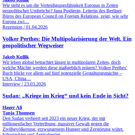
Wie steht es um die Verteidigungsfähigkeit Europas in Zeiten
geopolitischer Umbrüche? Jana Puglierin, Leiterin des Berliner
Büros des European Council on Foreign Relations, zeigt, wie sehr
Europa zwi…
Rezension / 01.04.2026
Volker Perthes: Die Multipolarisierung der Welt. Ein
geopolitischer Wegweiser
Jakob Kullik
Wir leben global betrachtet längst in multipolaren Zeiten, doch
welche Mächte werden diese maßgeblich prägen? Volker Perthes‘
Buch blickt vor allem auf fünf potenzielle Gestaltungsmächte –
USA, China…
Interview / 23.03.2026
Sudan: „Kriege im Krieg“ und kein Ende in Sicht?
Hager Ali
Tanja Thomsen
Den Sudan verheert seit 2023 ein neuer Krieg, der mit
millionenfacher Vertreibung, massiver Gewalt gegen die
Zivilbevölkerung, erzwungenem Hunger und Zerstörung wütet.
Infrastruktur und Zentralregier…