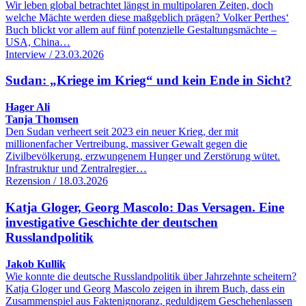
Wir leben global betrachtet längst in multipolaren Zeiten, doch
welche Mächte werden diese maßgeblich prägen? Volker Perthes‘
Buch blickt vor allem auf fünf potenzielle Gestaltungsmächte –
USA, China…
Interview / 23.03.2026
Sudan: „Kriege im Krieg“ und kein Ende in Sicht?
Hager Ali
Tanja Thomsen
Den Sudan verheert seit 2023 ein neuer Krieg, der mit
millionenfacher Vertreibung, massiver Gewalt gegen die
Zivilbevölkerung, erzwungenem Hunger und Zerstörung wütet.
Infrastruktur und Zentralregier…
Rezension / 18.03.2026
Katja Gloger, Georg Mascolo: Das Versagen. Eine
investigative Geschichte der deutschen
Russlandpolitik
Jakob Kullik
Wie konnte die deutsche Russlandpolitik über Jahrzehnte scheitern?
Katja Gloger und Georg Mascolo zeigen in ihrem Buch, dass ein
Zusammenspiel aus Faktenignoranz, geduldigem Geschehenlassen