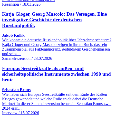
Rezension / 18.03.2026
Katja Gloger, Georg Mascolo: Das Versagen. Eine
investigative Geschichte der deutschen
Russlandpolitik
Jakob Kullik
Wie konnte die deutsche Russlandpolitik über Jahrzehnte scheitern?
Katja Gloger und Georg Mascolo zeigen in ihrem Buch, dass ein
Zusammenspiel aus Faktenignoranz, geduldigem Geschehenlassen
und selbs…
Sammelrezension / 23.07.2026
Europas Seestreitkräfte als außen- und
sicherheitspolitische Instrumente zwischen 1990 und
heute
Sebastian Bruns
Wie haben sich Europas Seestreitkräfte seit dem Ende des Kalten
Krieges gewandelt und welche Rolle spielt dabei die Deutsche
Marine? In dieser Sammelrezension bespricht Sebastian Bruns zwei
2024 ersc…
Interview / 15.07.2026