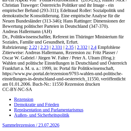
Christian Traweger: Österreichs Politiker und ihr Image - ein
empirischer Befund (293-311); Edeltraud Roller: Sozialpolitik und
demokratische Konsolidierung. Eine empirische Analyse für die
Neuen Bundesländer (313-346); Hans Rattinger: Dimensionen der
Bewertung politischer Parteien in Deutschland (347-370).
Andreas Hallermann (AH)
Dr., Politikwissenschaftler, Referent im Thüringer Ministerium für
Soziales, Familie und Gesundheit, Erfurt.
Rubrizierung:
2.22
|
2.23
|
2.331
|
2.35
|
2.332
|
2.4
Empfohlene
Zitierweise: Andreas Hallermann, Rezension zu: Fritz Plasser /
Oscar W. Gabriel / Jürgen W. Falter / Peter A. Ulram
(Hrsg.):
Wahlen und politische Einstellungen in Deutschland und Österreich
Frankfurt a. M. u. a.: 1999, in: Portal für Politikwissenschaft,
https://www.pw-portal.de/rezension/9793-wahlen-und-politische-
einstellungen-in-deutschland-und-oesterreich_11550, veröffentlicht
am 01.01.2006.
Buch-Nr.: 11550
Rezension drucken
CC-BY-NC-SA
Rezension
Demokratie und Frieden
Repräsentation und Parlamentarismus
Außen- und Sicherheitspolitik
Sammelrezension / 23.07.2026