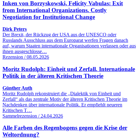
Inken von Borzyskowski, Felicity Vabulas: Exit
from International Organizations. Costly
Negotiation for Institutional Change
Dirk Peters
Der Brexit, der Rückzug der USA aus der UNESCO oder
Russlands Ausschluss aus dem Europarat werfen Fragen danach
auf, warum Staaten internationale Organisationen verlassen oder aus
ihnen ausgeschlosse…
Rezension / 08.05.2026
Moritz Rudolph: Einheit und Zerfall. Internationale
Politik in der älteren Kritischen Theorie
Günther Auth
Moritz Rudolph rekonstruiert die „Dialektik von Einheit und
Zerfall“ als das zentrale Motiv der älteren Kritischen Theorie im
Nachdenken über internationale Politik. Er empfiehlt neueren
Kritischen T…
Sammelrezension / 24.04.2026
Alle Farben des Regenbogens gegen die Krise der
Weltordnung?