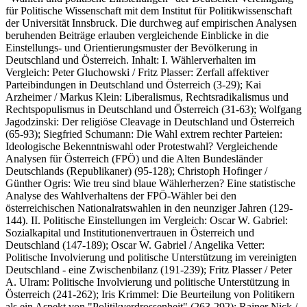
für Politische Wissenschaft mit dem Institut für Politikwissenschaft
der Universität Innsbruck. Die durchweg auf empirischen Analysen
beruhenden Beiträge erlauben vergleichende Einblicke in die
Einstellungs- und Orientierungsmuster der Bevölkerung in
Deutschland und Österreich. Inhalt: I. Wählerverhalten im
Vergleich: Peter Gluchowski / Fritz Plasser: Zerfall affektiver
Parteibindungen in Deutschland und Österreich (3-29); Kai
Arzheimer / Markus Klein: Liberalismus, Rechtsradikalismus und
Rechtspopulismus in Deutschland und Österreich (31-63); Wolfgang
Jagodzinski: Der religiöse Cleavage in Deutschland und Österreich
(65-93); Siegfried Schumann: Die Wahl extrem rechter Parteien:
Ideologische Bekenntniswahl oder Protestwahl? Vergleichende
Analysen für Österreich (FPÖ) und die Alten Bundesländer
Deutschlands (Republikaner) (95-128); Christoph Hofinger /
Günther Ogris: Wie treu sind blaue Wählerherzen? Eine statistische
Analyse des Wahlverhaltens der FPÖ-Wähler bei den
österreichischen Nationalratswahlen in den neunziger Jahren (129-
144). II. Politische Einstellungen im Vergleich: Oscar W. Gabriel:
Sozialkapital und Institutionenvertrauen in Österreich und
Deutschland (147-189); Oscar W. Gabriel / Angelika Vetter:
Politische Involvierung und politische Unterstützung im vereinigten
Deutschland - eine Zwischenbilanz (191-239); Fritz Plasser / Peter
A. Ulram: Politische Involvierung und politische Unterstützung in
Österreich (241-262); Iris Krimmel: Die Beurteilung von Politikern
als ein Aspekt von "Politikverdrossenheit" (263-292); Rainer Nick /