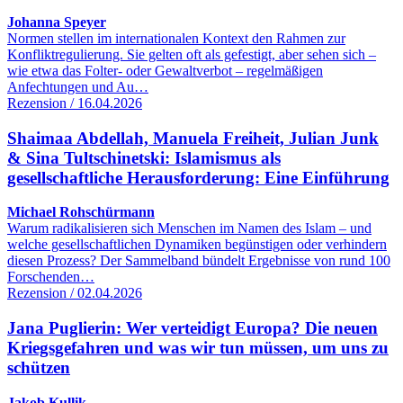
Johanna Speyer
Normen stellen im internationalen Kontext den Rahmen zur
Konfliktregulierung. Sie gelten oft als gefestigt, aber sehen sich –
wie etwa das Folter- oder Gewaltverbot – regelmäßigen
Anfechtungen und Au…
Rezension / 16.04.2026
Shaimaa Abdellah, Manuela Freiheit, Julian Junk
& Sina Tultschinetski: Islamismus als
gesellschaftliche Herausforderung: Eine Einführung
Michael Rohschürmann
Warum radikalisieren sich Menschen im Namen des Islam – und
welche gesellschaftlichen Dynamiken begünstigen oder verhindern
diesen Prozess? Der Sammelband bündelt Ergebnisse von rund 100
Forschenden…
Rezension / 02.04.2026
Jana Puglierin: Wer verteidigt Europa? Die neuen
Kriegsgefahren und was wir tun müssen, um uns zu
schützen
Jakob Kullik