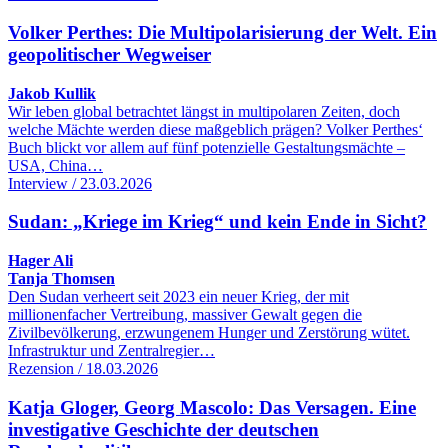
Volker Perthes: Die Multipolarisierung der Welt. Ein
geopolitischer Wegweiser
Jakob Kullik
Wir leben global betrachtet längst in multipolaren Zeiten, doch
welche Mächte werden diese maßgeblich prägen? Volker Perthes‘
Buch blickt vor allem auf fünf potenzielle Gestaltungsmächte –
USA, China…
Interview / 23.03.2026
Sudan: „Kriege im Krieg“ und kein Ende in Sicht?
Hager Ali
Tanja Thomsen
Den Sudan verheert seit 2023 ein neuer Krieg, der mit
millionenfacher Vertreibung, massiver Gewalt gegen die
Zivilbevölkerung, erzwungenem Hunger und Zerstörung wütet.
Infrastruktur und Zentralregier…
Rezension / 18.03.2026
Katja Gloger, Georg Mascolo: Das Versagen. Eine
investigative Geschichte der deutschen