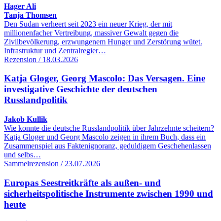
Hager Ali
Tanja Thomsen
Den Sudan verheert seit 2023 ein neuer Krieg, der mit
millionenfacher Vertreibung, massiver Gewalt gegen die
Zivilbevölkerung, erzwungenem Hunger und Zerstörung wütet.
Infrastruktur und Zentralregier…
Rezension / 18.03.2026
Katja Gloger, Georg Mascolo: Das Versagen. Eine
investigative Geschichte der deutschen
Russlandpolitik
Jakob Kullik
Wie konnte die deutsche Russlandpolitik über Jahrzehnte scheitern?
Katja Gloger und Georg Mascolo zeigen in ihrem Buch, dass ein
Zusammenspiel aus Faktenignoranz, geduldigem Geschehenlassen
und selbs…
Sammelrezension / 23.07.2026
Europas Seestreitkräfte als außen- und
sicherheitspolitische Instrumente zwischen 1990 und
heute