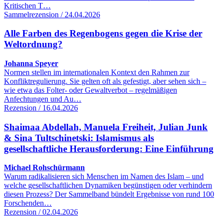
Kritischen T…
Sammelrezension / 24.04.2026
Alle Farben des Regenbogens gegen die Krise der
Weltordnung?
Johanna Speyer
Normen stellen im internationalen Kontext den Rahmen zur
Konfliktregulierung. Sie gelten oft als gefestigt, aber sehen sich –
wie etwa das Folter- oder Gewaltverbot – regelmäßigen
Anfechtungen und Au…
Rezension / 16.04.2026
Shaimaa Abdellah, Manuela Freiheit, Julian Junk
& Sina Tultschinetski: Islamismus als
gesellschaftliche Herausforderung: Eine Einführung
Michael Rohschürmann
Warum radikalisieren sich Menschen im Namen des Islam – und
welche gesellschaftlichen Dynamiken begünstigen oder verhindern
diesen Prozess? Der Sammelband bündelt Ergebnisse von rund 100
Forschenden…
Rezension / 02.04.2026