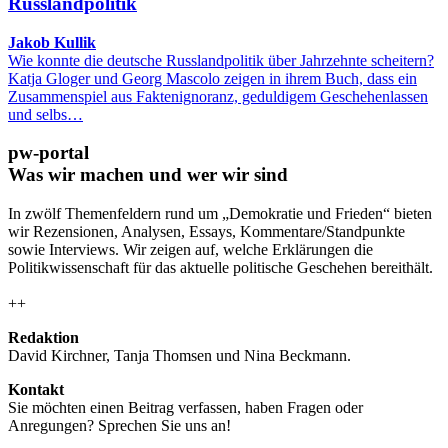
Russlandpolitik
Jakob Kullik
Wie konnte die deutsche Russlandpolitik über Jahrzehnte scheitern?
Katja Gloger und Georg Mascolo zeigen in ihrem Buch, dass ein
Zusammenspiel aus Faktenignoranz, geduldigem Geschehenlassen
und selbs…
pw-portal
Was wir machen und wer wir sind
In zwölf Themenfeldern rund um „Demokratie und Frieden“ bieten
wir Rezensionen, Analysen, Essays, Kommentare/Standpunkte
sowie Interviews. Wir zeigen auf, welche Erklärungen die
Politikwissenschaft für das aktuelle politische Geschehen bereithält.
++
Redaktion
David Kirchner, Tanja Thomsen
und
Nina Beckmann.
Kontakt
Sie möchten einen Beitrag verfassen, haben Fragen oder
Anregungen? Sprechen Sie uns an!