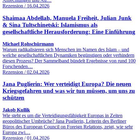
Anfechtungen und Au…
Rezension / 16.04.2026
Shaimaa Abdellah, Manuela Freiheit, Julian Junk
& Sina Tultschinetski: Islamismus als
gesellschaftliche Herausforderung: Eine Einführung
Michael Rohschürmann
Warum radikalisieren sich Menschen im Namen des Islam – und
welche gesellschaftlichen Dynamiken begünstigen oder verhindern
diesen Prozess? Der Sammelband bündelt Ergebnisse von rund 100
Forschenden…
Rezension / 02.04.2026
Jana Puglierin: Wer verteidigt Europa? Die neuen
Kriegsgefahren und was wir tun müssen, um uns zu
schützen
Jakob Kullik
Wie steht es um die Verteidigungsfähigkeit Europas in Zeiten
geopolitischer Umbrüche? Jana Puglierin, Leiterin des Berliner
Büros des European Council on Foreign Relations, zeigt, wie sehr
Europa zwi…
Rezension / 01.04.2026