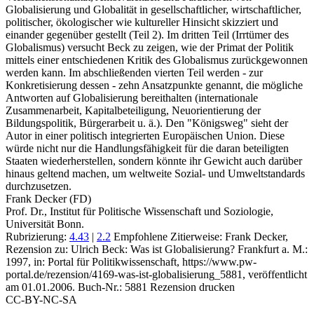
Globalisierung und Globalität in gesellschaftlicher, wirtschaftlicher,
politischer, ökologischer wie kultureller Hinsicht skizziert und
einander gegenüber gestellt (Teil 2). Im dritten Teil (Irrtümer des
Globalismus) versucht Beck zu zeigen, wie der Primat der Politik
mittels einer entschiedenen Kritik des Globalismus zurückgewonnen
werden kann. Im abschließenden vierten Teil werden - zur
Konkretisierung dessen - zehn Ansatzpunkte genannt, die mögliche
Antworten auf Globalisierung bereithalten (internationale
Zusammenarbeit, Kapitalbeteiligung, Neuorientierung der
Bildungspolitik, Bürgerarbeit u. ä.). Den "Königsweg" sieht der
Autor in einer politisch integrierten Europäischen Union. Diese
würde nicht nur die Handlungsfähigkeit für die daran beteiligten
Staaten wiederherstellen, sondern könnte ihr Gewicht auch darüber
hinaus geltend machen, um weltweite Sozial- und Umweltstandards
durchzusetzen.
Frank Decker (FD)
Prof. Dr., Institut für Politische Wissenschaft und Soziologie,
Universität Bonn.
Rubrizierung:
4.43
|
2.2
Empfohlene Zitierweise: Frank Decker,
Rezension zu: Ulrich Beck
: Was ist Globalisierung? Frankfurt a. M.:
1997, in: Portal für Politikwissenschaft, https://www.pw-
portal.de/rezension/4169-was-ist-globalisierung_5881, veröffentlicht
am 01.01.2006.
Buch-Nr.: 5881
Rezension drucken
CC-BY-NC-SA