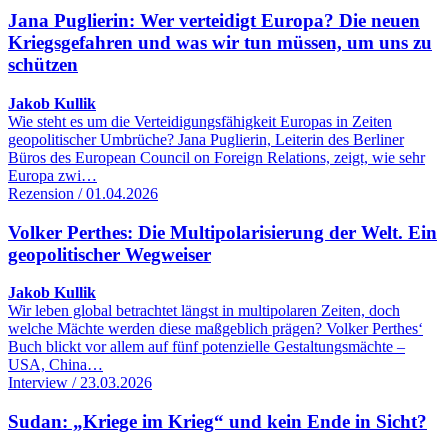
Jana Puglierin: Wer verteidigt Europa? Die neuen
Kriegsgefahren und was wir tun müssen, um uns zu
schützen
Jakob Kullik
Wie steht es um die Verteidigungsfähigkeit Europas in Zeiten
geopolitischer Umbrüche? Jana Puglierin, Leiterin des Berliner
Büros des European Council on Foreign Relations, zeigt, wie sehr
Europa zwi…
Rezension / 01.04.2026
Volker Perthes: Die Multipolarisierung der Welt. Ein
geopolitischer Wegweiser
Jakob Kullik
Wir leben global betrachtet längst in multipolaren Zeiten, doch
welche Mächte werden diese maßgeblich prägen? Volker Perthes‘
Buch blickt vor allem auf fünf potenzielle Gestaltungsmächte –
USA, China…
Interview / 23.03.2026
Sudan: „Kriege im Krieg“ und kein Ende in Sicht?