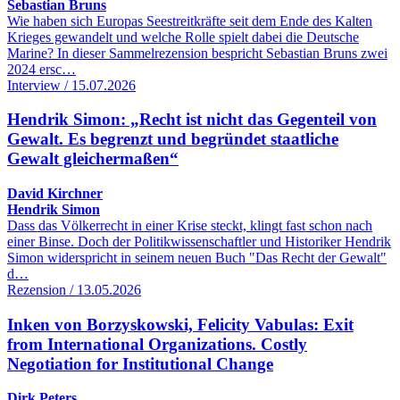
Sebastian Bruns
Wie haben sich Europas Seestreitkräfte seit dem Ende des Kalten
Krieges gewandelt und welche Rolle spielt dabei die Deutsche
Marine? In dieser Sammelrezension bespricht Sebastian Bruns zwei
2024 ersc…
Interview / 15.07.2026
Hendrik Simon: „Recht ist nicht das Gegenteil von
Gewalt. Es begrenzt und begründet staatliche
Gewalt gleichermaßen“
David Kirchner
Hendrik Simon
Dass das Völkerrecht in einer Krise steckt, klingt fast schon nach
einer Binse. Doch der Politikwissenschaftler und Historiker Hendrik
Simon widerspricht in seinem neuen Buch "Das Recht der Gewalt"
d…
Rezension / 13.05.2026
Inken von Borzyskowski, Felicity Vabulas: Exit
from International Organizations. Costly
Negotiation for Institutional Change
Dirk Peters