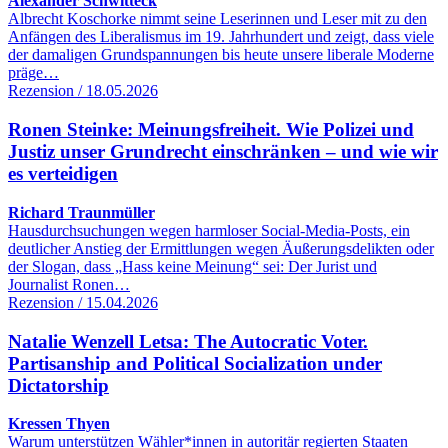
Alexander Schwitteck
Albrecht Koschorke nimmt seine Leserinnen und Leser mit zu den
Anfängen des Liberalismus im 19. Jahrhundert und zeigt, dass viele
der damaligen Grundspannungen bis heute unsere liberale Moderne
präge…
Rezension / 18.05.2026
Ronen Steinke: Meinungsfreiheit. Wie Polizei und
Justiz unser Grundrecht einschränken – und wie wir
es verteidigen
Richard Traunmüller
Hausdurchsuchungen wegen harmloser Social-Media-Posts, ein
deutlicher Anstieg der Ermittlungen wegen Äußerungsdelikten oder
der Slogan, dass „Hass keine Meinung“ sei: Der Jurist und
Journalist Ronen…
Rezension / 15.04.2026
Natalie Wenzell Letsa: The Autocratic Voter.
Partisanship and Political Socialization under
Dictatorship
Kressen Thyen
Warum unterstützen Wähler*innen in autoritär regierten Staaten