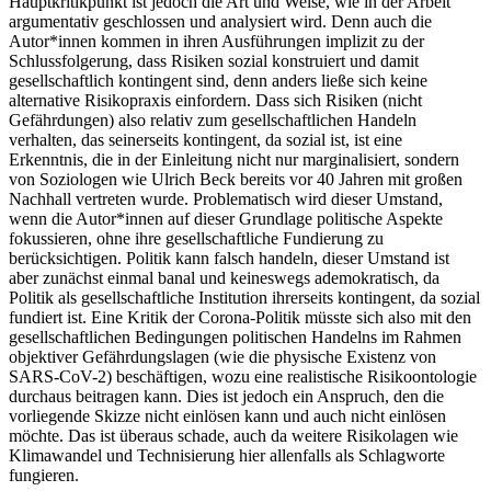
Hauptkritikpunkt ist jedoch die Art und Weise, wie in der Arbeit
argumentativ geschlossen und analysiert wird. Denn auch die
Autor*innen kommen in ihren Ausführungen implizit zu der
Schlussfolgerung, dass Risiken sozial konstruiert und damit
gesellschaftlich kontingent sind, denn anders ließe sich keine
alternative Risikopraxis einfordern. Dass sich Risiken (nicht
Gefährdungen) also relativ zum gesellschaftlichen Handeln
verhalten, das seinerseits kontingent, da sozial ist, ist eine
Erkenntnis, die in der Einleitung nicht nur marginalisiert, sondern
von Soziologen wie Ulrich Beck bereits vor 40 Jahren mit großen
Nachhall vertreten wurde. Problematisch wird dieser Umstand,
wenn die Autor*innen auf dieser Grundlage politische Aspekte
fokussieren, ohne ihre gesellschaftliche Fundierung zu
berücksichtigen. Politik kann falsch handeln, dieser Umstand ist
aber zunächst einmal banal und keineswegs ademokratisch, da
Politik als gesellschaftliche Institution ihrerseits kontingent, da sozial
fundiert ist. Eine Kritik der Corona-Politik müsste sich also mit den
gesellschaftlichen Bedingungen politischen Handelns im Rahmen
objektiver Gefährdungslagen (wie die physische Existenz von
SARS-CoV-2) beschäftigen, wozu eine realistische Risikoontologie
durchaus beitragen kann. Dies ist jedoch ein Anspruch, den die
vorliegende Skizze nicht einlösen kann und auch nicht einlösen
möchte. Das ist überaus schade, auch da weitere Risikolagen wie
Klimawandel und Technisierung hier allenfalls als Schlagworte
fungieren.