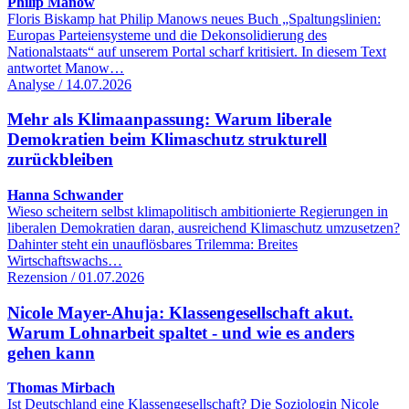
Philip Manow
Floris Biskamp hat Philip Manows neues Buch „Spaltungslinien:
Europas Parteiensysteme und die Dekonsolidierung des
Nationalstaats“ auf unserem Portal scharf kritisiert. In diesem Text
antwortet Manow…
Analyse / 14.07.2026
Mehr als Klimaanpassung: Warum liberale
Demokratien beim Klimaschutz strukturell
zurückbleiben
Hanna Schwander
Wieso scheitern selbst klimapolitisch ambitionierte Regierungen in
liberalen Demokratien daran, ausreichend Klimaschutz umzusetzen?
Dahinter steht ein unauflösbares Trilemma: Breites
Wirtschaftswachs…
Rezension / 01.07.2026
Nicole Mayer-Ahuja: Klassengesellschaft akut.
Warum Lohnarbeit spaltet - und wie es anders
gehen kann
Thomas Mirbach
Ist Deutschland eine Klassengesellschaft? Die Soziologin Nicole