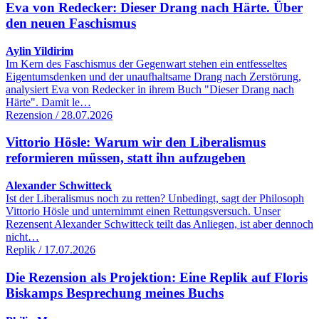
Eva von Redecker: Dieser Drang nach Härte. Über
den neuen Faschismus
Aylin Yildirim
Im Kern des Faschismus der Gegenwart stehen ein entfesseltes
Eigentumsdenken und der unaufhaltsame Drang nach Zerstörung,
analysiert Eva von Redecker in ihrem Buch "Dieser Drang nach
Härte". Damit le…
Rezension / 28.07.2026
Vittorio Hösle: Warum wir den Liberalismus
reformieren müssen, statt ihn aufzugeben
Alexander Schwitteck
Ist der Liberalismus noch zu retten? Unbedingt, sagt der Philosoph
Vittorio Hösle und unternimmt einen Rettungsversuch. Unser
Rezensent Alexander Schwitteck teilt das Anliegen, ist aber dennoch
nicht…
Replik / 17.07.2026
Die Rezension als Projektion: Eine Replik auf Floris
Biskamps Besprechung meines Buchs