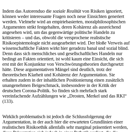
Indem das Autorenduo die
soziale Realität
von Risiken ignoriert,
können weder interessante Fragen noch neue Einsichten generiert
werden. Vielmehr wird an empiriebasierten, moralphilosophischen
Argumenten strikt festgehalten, deren Kohärenz als ausreichend
angesehen wird, um das gegenwärtige politische Handeln zu
kritisieren – und das, obwohl die versprochene realistische
Risikoepistemologie nicht ausgearbeitet wird. Der bloße Verweis auf
wissenschaftliche Fakten wirkt hier geradezu banal und sozial blind.
Denn dass sich menschliches und gesellschaftliches Handeln nur
bedingt an Fakten orientiert, ist wohl kaum eine Einsicht, die sich
erst mit der Konjunktur von Verschwörungstheorien durchgesetzt
hätte. Diese argumentativen Mängel sind deutlich, trotz der
theoretischen Klarheit und Kohärenz der Argumentation. Sie
erhalten zudem in der inhaltlichen Positionierung einen zusätzlich
unangenehmen Beigeschmack, insbesondere in der Kritik der
deutschen Corona-Politik. So finden sich mehrfach stark
vereinfachende Aufzählungen wie „Drosten, Merkel und das RKI“
(133).
Wirklich problematisch ist jedoch die Schlussfolgerung der
Argumentation, in der auch hier die erwarteten Grundlinien einer
realistischen Risikoethik allenfalls sehr marginal präsentiert werden,