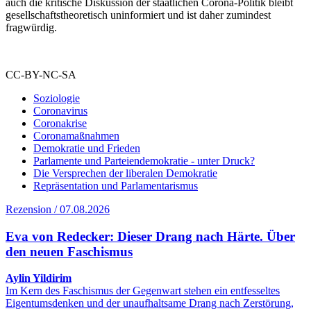
auch die kritische Diskussion der staatlichen Corona-Politik bleibt
gesellschaftstheoretisch uninformiert und ist daher zumindest
fragwürdig.
CC-BY-NC-SA
Soziologie
Coronavirus
Coronakrise
Coronamaßnahmen
Demokratie und Frieden
Parlamente und Parteiendemokratie - unter Druck?
Die Versprechen der liberalen Demokratie
Repräsentation und Parlamentarismus
Rezension / 07.08.2026
Eva von Redecker: Dieser Drang nach Härte. Über
den neuen Faschismus
Aylin Yildirim
Im Kern des Faschismus der Gegenwart stehen ein entfesseltes
Eigentumsdenken und der unaufhaltsame Drang nach Zerstörung,