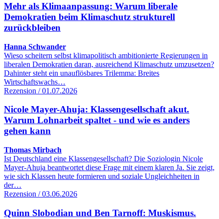
Mehr als Klimaanpassung: Warum liberale
Demokratien beim Klimaschutz strukturell
zurückbleiben
Hanna Schwander
Wieso scheitern selbst klimapolitisch ambitionierte Regierungen in
liberalen Demokratien daran, ausreichend Klimaschutz umzusetzen?
Dahinter steht ein unauflösbares Trilemma: Breites
Wirtschaftswachs…
Rezension / 01.07.2026
Nicole Mayer-Ahuja: Klassengesellschaft akut.
Warum Lohnarbeit spaltet - und wie es anders
gehen kann
Thomas Mirbach
Ist Deutschland eine Klassengesellschaft? Die Soziologin Nicole
Mayer-Ahuja beantwortet diese Frage mit einem klaren Ja. Sie zeigt,
wie sich Klassen heute formieren und soziale Ungleichheiten in
der…
Rezension / 03.06.2026
Quinn Slobodian und Ben Tarnoff: Muskismus.