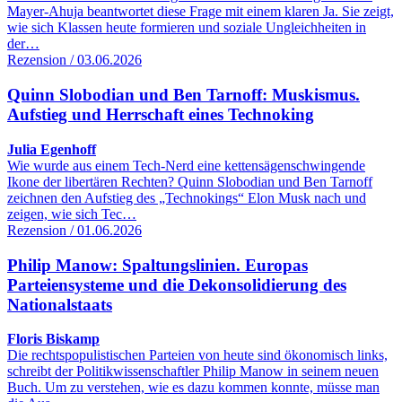
Mayer-Ahuja beantwortet diese Frage mit einem klaren Ja. Sie zeigt,
wie sich Klassen heute formieren und soziale Ungleichheiten in
der…
Rezension / 03.06.2026
Quinn Slobodian und Ben Tarnoff: Muskismus.
Aufstieg und Herrschaft eines Technoking
Julia Egenhoff
Wie wurde aus einem Tech-Nerd eine kettensägenschwingende
Ikone der libertären Rechten? Quinn Slobodian und Ben Tarnoff
zeichnen den Aufstieg des „Technokings“ Elon Musk nach und
zeigen, wie sich Tec…
Rezension / 01.06.2026
Philip Manow: Spaltungslinien. Europas
Parteiensysteme und die Dekonsolidierung des
Nationalstaats
Floris Biskamp
Die rechtspopulistischen Parteien von heute sind ökonomisch links,
schreibt der Politikwissenschaftler Philip Manow in seinem neuen
Buch. Um zu verstehen, wie es dazu kommen konnte, müsse man