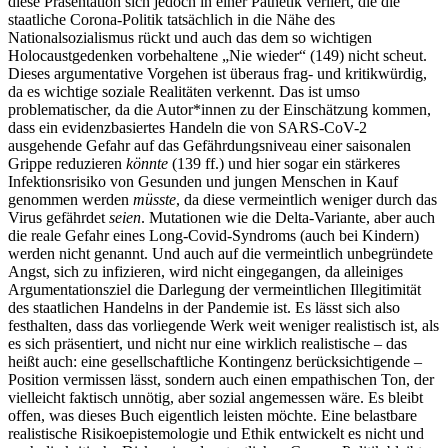
diese Präsentation sich jedoch in einer Pathetik verliert, die die
staatliche Corona-Politik tatsächlich in die Nähe des
Nationalsozialismus rückt und auch das dem so wichtigen
Holocaustgedenken vorbehaltene „Nie wieder“ (149) nicht scheut.
Dieses argumentative Vorgehen ist überaus frag- und kritikwürdig,
da es wichtige soziale Realitäten verkennt. Das ist umso
problematischer, da die Autor*innen zu der Einschätzung kommen,
dass ein evidenzbasiertes Handeln die von SARS-CoV-2
ausgehende Gefahr auf das Gefährdungsniveau einer saisonalen
Grippe reduzieren
könnte
(139 ff.) und hier sogar ein stärkeres
Infektionsrisiko von Gesunden und jungen Menschen in Kauf
genommen werden
müsste
, da diese vermeintlich weniger durch das
Virus gefährdet
seien
. Mutationen wie die Delta-Variante, aber auch
die reale Gefahr eines Long-Covid-Syndroms (auch bei Kindern)
werden nicht genannt. Und auch auf die vermeintlich unbegründete
Angst, sich zu infizieren, wird nicht eingegangen, da alleiniges
Argumentationsziel die Darlegung der vermeintlichen Illegitimität
des staatlichen Handelns in der Pandemie ist. Es lässt sich also
festhalten, dass das vorliegende Werk weit weniger realistisch ist, als
es sich präsentiert, und nicht nur eine wirklich realistische – das
heißt auch: eine gesellschaftliche Kontingenz berücksichtigende –
Position vermissen lässt, sondern auch einen empathischen Ton, der
vielleicht faktisch unnötig, aber sozial angemessen wäre. Es bleibt
offen, was dieses Buch eigentlich leisten möchte. Eine belastbare
realistische Risikoepistemologie und Ethik entwickelt es nicht und