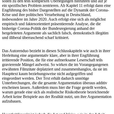
sollen zu den teils komplexen Überlegungen hinführen und auf je
ein spezifisches Problem zentrieren. Ab Kapitel 11 erfolgt dann eine
Engführung des bisher Dargestellten auf die Dynamik der Corona-
Krise und ihre politischen Verarbeitung in Deutschland,
insbesondere im Jahre 2020. Auch erfolgt eine sich als möglichst
empirisch und faktenorientiert präsentierende Analyse, die die
bisherige Corona-Politik der Bundesregierung anhand der
hergeleiteten Argumente als sachlich falsch, demokratisch illegitim
und illiberal überraschend scharf kritisiert.
Das Autorenduo bezieht in diesen Schlusskapiteln wie auch in ihrer
Herleitung eine argumentativ klare, aber in ihrer Engführung
irritierende Position, die für eine aufmerksame Leserschaft teils
gravierende Mängel aufweist. So wirken die im Vorangegangenen
erwähnten Filmzitate deplatziert und zusammenhanglos, da sie im
Haupttext kaum beziehungsweise nicht aufgegriffen und
eingeordnet werden. Der Text erhält dadurch unnötige
Unterbrechungen, die die gesamte Argumentation überaus additiv
erscheinen lassen. Außerdem muss hier die Frage gestellt werden,
warum gerade eine sich als realistische Risikotheorie bezeichnende
Arbeit keine Beispiele aus der Realität nutzt, um ihre Argumentation
aufzubauen.