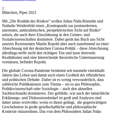
+
München, Piper 2021
Mit „Die Realität des Risikos“ wollen Julian Nida-Rümelin und
Nathalie Weidenfeld einen „Kontrapunkt zur postmodernen,
unernsten, antirealistischen, perspektivischen Sicht auf Risiko“
setzen, die nach ihrer Einschätzung in den Geistes- und
Sozialwissenschaften dominiere. Dabei gerät das Buch aus Sicht
unseres Rezensenten Martin Repohl aber auch zunehmend zu einer
Abrechnung mit der deutschen Corona-Politik – diese Abrechnung
allerdings treffe nicht den richtigen Ton und lasse ihrerseits
Realitätssinn und eine hinreichende theoretische Untermauerung
vermissen, befindet Repohl.
Die globale Corona-Pandemie bestimmt seit nunmehr eineinhalb
Jahren das Leben und damit auch einen Großteil der öffentlichen
und politischen Debatte. Daher ist es wenig verwunderlich, dass
zahlreiche Publikationen zum Thema – sei es aus Philosophie,
Politikwissenschaft oder Soziologie – auch den aktuellen
Sachbuchmarkt dominieren. Der gefühlte, wie auch der tatsächliche
Erklärungs- und Diskussionsbedarf ist groß und Analysen sind
daher umso wertvoller, wenn es ihnen gelingt, die gegenwärtigen
Geschehnisse in große gesellschaftliche und philosophische
Kontexte einzuordnen. Das von dem Philosophen Julian Nida-