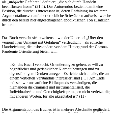
als „
mögliche
Gefahren“ definiert, „die sich durch Handeln
beeinflussen lassen“ (21 f.). Das Autorenduo bezieht damit eine
Position, die durchaus interessant ist, deren Entfaltung im weiteren
Argumentationsverlauf aber erhebliche Schwächen aufweist, welche
durch den bereits hier angeschlagenen apodiktischen Ton zusätzlich
irritieren.
Das Buch versteht sich zweitens – wie der Untertitel „Über den
vernünftigen Umgang mit Gefahren“ verdeutlicht – als ethische
Handreichung, die insbesondere vor dem Hintergrund der Corona-
Pandemie Orientierung bieten will:
„Es [das Buch] versucht, Orientierung zu geben, es will zu
begrifflicher und gedanklicher Klarheit beitragen und zu
eigenständigem Denken anregen. Es richtet sich an alle, die an
einem vertieften Verständnis interessiert sind […]. Am Ende
müssen wir uns auf eine Risikopraxis verständigen, die
niemanden diskriminiert und instrumentalisiert, die
Individualrechte und Gerechtigkeitsprinzipen nicht verletzt, die,
mit anderen Worten, für alle akzeptabel ist“ (11).
Die Argumentation des Buches ist in mehrere Abschnitte gegliedert.