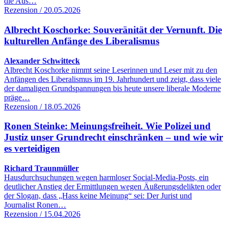
die Aus…
Rezension / 20.05.2026
Albrecht Koschorke: Souveränität der Vernunft. Die
kulturellen Anfänge des Liberalismus
Alexander Schwitteck
Albrecht Koschorke nimmt seine Leserinnen und Leser mit zu den
Anfängen des Liberalismus im 19. Jahrhundert und zeigt, dass viele
der damaligen Grundspannungen bis heute unsere liberale Moderne
präge…
Rezension / 18.05.2026
Ronen Steinke: Meinungsfreiheit. Wie Polizei und
Justiz unser Grundrecht einschränken – und wie wir
es verteidigen
Richard Traunmüller
Hausdurchsuchungen wegen harmloser Social-Media-Posts, ein
deutlicher Anstieg der Ermittlungen wegen Äußerungsdelikten oder
der Slogan, dass „Hass keine Meinung“ sei: Der Jurist und
Journalist Ronen…
Rezension / 15.04.2026