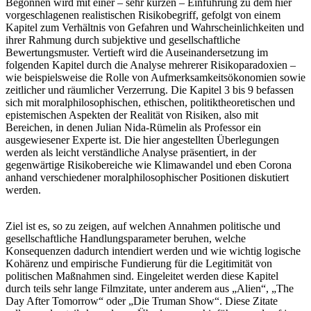
Begonnen wird mit einer – sehr kurzen – Einführung zu dem hier
vorgeschlagenen realistischen Risikobegriff, gefolgt von einem
Kapitel zum Verhältnis von Gefahren und Wahrscheinlichkeiten und
ihrer Rahmung durch subjektive und gesellschaftliche
Bewertungsmuster. Vertieft wird die Auseinandersetzung im
folgenden Kapitel durch die Analyse mehrerer Risikoparadoxien –
wie beispielsweise die Rolle von Aufmerksamkeitsökonomien sowie
zeitlicher und räumlicher Verzerrung. Die Kapitel 3 bis 9 befassen
sich mit moralphilosophischen, ethischen, politiktheoretischen und
epistemischen Aspekten der Realität von Risiken, also mit
Bereichen, in denen Julian Nida-Rümelin als Professor ein
ausgewiesener Experte ist. Die hier angestellten Überlegungen
werden als leicht verständliche Analyse präsentiert, in der
gegenwärtige Risikobereiche wie Klimawandel und eben Corona
anhand verschiedener moralphilosophischer Positionen diskutiert
werden.
Ziel ist es, so zu zeigen, auf welchen Annahmen politische und
gesellschaftliche Handlungsparameter beruhen, welche
Konsequenzen dadurch intendiert werden und wie wichtig logische
Kohärenz und empirische Fundierung für die Legitimität von
politischen Maßnahmen sind. Eingeleitet werden diese Kapitel
durch teils sehr lange Filmzitate, unter anderem aus „Alien“, „The
Day After Tomorrow“ oder „Die Truman Show“. Diese Zitate