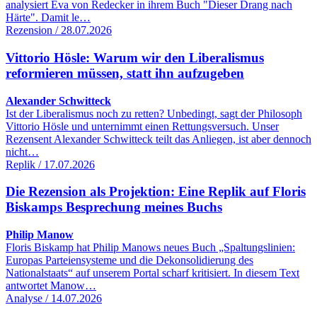
analysiert Eva von Redecker in ihrem Buch "Dieser Drang nach
Härte". Damit le…
Rezension / 28.07.2026
Vittorio Hösle: Warum wir den Liberalismus
reformieren müssen, statt ihn aufzugeben
Alexander Schwitteck
Ist der Liberalismus noch zu retten? Unbedingt, sagt der Philosoph
Vittorio Hösle und unternimmt einen Rettungsversuch. Unser
Rezensent Alexander Schwitteck teilt das Anliegen, ist aber dennoch
nicht…
Replik / 17.07.2026
Die Rezension als Projektion: Eine Replik auf Floris
Biskamps Besprechung meines Buchs
Philip Manow
Floris Biskamp hat Philip Manows neues Buch „Spaltungslinien:
Europas Parteiensysteme und die Dekonsolidierung des
Nationalstaats“ auf unserem Portal scharf kritisiert. In diesem Text
antwortet Manow…
Analyse / 14.07.2026