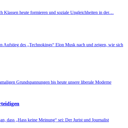
ich Klassen heute formieren und soziale Ungleichheiten in der…
n Aufstieg des „Technokings“ Elon Musk nach und zeigen, wie sich
damaligen Grundspannungen bis heute unsere liberale Moderne
rteidigen
, dass „Hass keine Meinung“ sei: Der Jurist und Journalist