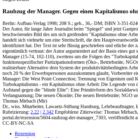
Raubzug der Manager.
Gegen einen Kapitalismus ohn
Berlin:
Aufbau-Verlag
1998
; 208 S.
; geb., 36,- DM
; ISBN 3-351-024
Der Autor, für lange Jahre Journalist beim "Spiegel" und jetzt Gastprof
beschwörendes Bild des um sich greifenden "Kapitalismus ohne Arbeit
handelt sich vielmehr um eine Streitschrift, die den Hauptverantwor
identifiziert hat. Der Text ist sehr flüssig geschrieben und etliche
eigentümlich vertraut: der Autor argumentiert auf der Basis eines gut
Manager (15-74, 102-110), zweitens um die Folgen des "Turbokapita
funktionsspezifischer Partizipationsformen (Öko-, Betriebsräte, NGOs
realisierbare Alternative dem System der produktivitätsbedingten Arb
noch 20 % der Erwerbspersonen auszukommen glaubt, Vorbereiter eines
Manager: Die West Point Connection; Trennung von Eigentum und Kon
Turbokapitalismus - ein Kapitalismus ohne Arbeit: Die Legende von d
Aufstand gegen die "blinde Elite": Eine Primitivform des Sozialdar
Verlangsamung; Die neuen Ökoräte; Die neuen Betriebsräte; NGO un
Thomas Mirbach (Mir)
Dr., wiss. Mitarbeiter, Lawaetz-Stiftung Hamburg, Lehrbeauftragter, I
Rubrizierung:
2.22
|
2.342
Empfohlene Zitierweise: Thomas Mirbach,
portal.de/rezension/5604-raubzug-der-manager_7303, veröffentlicht 
CC-BY-NC-SA
Rezension