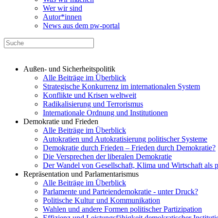
Wer wir sind
Autor*innen
News aus dem pw-portal
Außen- und Sicherheitspolitik
Alle Beiträge im Überblick
Strategische Konkurrenz im internationalen System
Konflikte und Krisen weltweit
Radikalisierung und Terrorismus
Internationale Ordnung und Institutionen
Demokratie und Frieden
Alle Beiträge im Überblick
Autokratien und Autokratisierung politischer Systeme
Demokratie durch Frieden – Frieden durch Demokratie?
Die Versprechen der liberalen Demokratie
Der Wandel von Gesellschaft, Klima und Wirtschaft als 
Repräsentation und Parlamentarismus
Alle Beiträge im Überblick
Parlamente und Parteiendemokratie - unter Druck?
Politische Kultur und Kommunikation
Wahlen und andere Formen politischer Partizipation
Effizienz und Leistungsfähigkeit demokratischer Institut