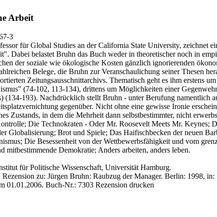
e Arbeit
67-3
essor für Global Studies an der California State University, zeichnet ein
". Dabei belastet Bruhn das Buch weder in theoretischer noch in empir
tlichen der soziale wie ökologische Kosten gänzlich ignorierenden ökon
 der zahlreichen Belege, die Bruhn zur Veranschaulichung seiner Thesen 
 sortierten Zeitungsausschnittarchivs. Thematisch geht es ihm erstens u
lismus" (74-102, 113-134), drittens um Möglichkeiten einer Gegenweh
) (134-193). Nachdrücklich stellt Bruhn - unter Berufung namentlich a
eitsplatzvernichtung gegenüber. Nicht ohne eine gewisse Ironie erschein
 Zustands, in dem die Mehrheit dann selbstbestimmter, nicht erwerbsor
trolle; Die Technokraten - Oder Mr. Roosevelt Meets Mr. Keynes; Di
er Globalisierung; Brot und Spiele; Das Haifischbecken der neuen Bar
winismus; Die Besessenheit von der Wettbewerbsfähigkeit und vom gren
d mitbestimmende Demokratie; Anders arbeiten, anders leben.
nstitut für Politische Wissenschaft, Universität Hamburg.
 Rezension zu: Jürgen Bruhn
: Raubzug der Manager. Berlin: 1998, in: 
am 01.01.2006.
Buch-Nr.: 7303
Rezension drucken