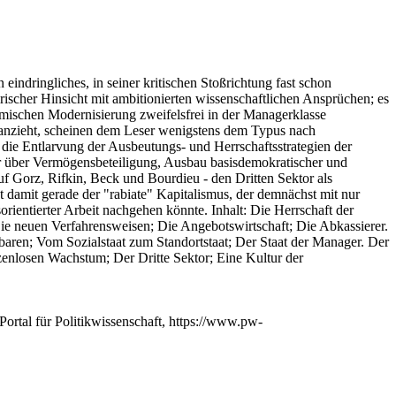
 eindringliches, in seiner kritischen Stoßrichtung fast schon
ischer Hinsicht mit ambitionierten wissenschaftlichen Ansprüchen; es
omischen Modernisierung zweifelsfrei in der Managerklasse
heranzieht, scheinen dem Leser wenigstens dem Typus nach
m die Entlarvung der Ausbeutungs- und Herrschaftsstrategien der
r über Vermögensbeteiligung, Ausbau basisdemokratischer und
uf Gorz, Rifkin, Beck und Bourdieu - den Dritten Sektor als
t damit gerade der "rabiate" Kapitalismus, der demnächst mit nur
ientierter Arbeit nachgehen könnte. Inhalt: Die Herrschaft der
e neuen Verfahrensweisen; Die Angebotswirtschaft; Die Abkassierer.
baren; Vom Sozialstaat zum Standortstaat; Der Staat der Manager. Der
zenlosen Wachstum; Der Dritte Sektor; Eine Kultur der
Portal für Politikwissenschaft, https://www.pw-