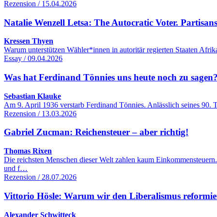
Rezension / 15.04.2026
Natalie Wenzell Letsa: The Autocratic Voter. Partisans
Kressen Thyen
Warum unterstützen Wähler*innen in autoritär regierten Staaten Afri
Essay / 09.04.2026
Was hat Ferdinand Tönnies uns heute noch zu sagen
Sebastian Klauke
Am 9. April 1936 verstarb Ferdinand Tönnies. Anlässlich seines 90. 
Rezension / 13.03.2026
Gabriel Zucman: Reichensteuer – aber richtig!
Thomas Rixen
Die reichsten Menschen dieser Welt zahlen kaum Einkommensteuern.
und f…
Rezension / 28.07.2026
Vittorio Hösle: Warum wir den Liberalismus reformie
Alexander Schwitteck