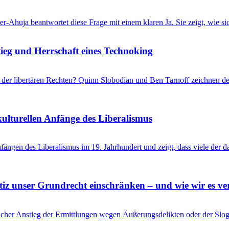
r-Ahuja beantwortet diese Frage mit einem klaren Ja. Sie zeigt, wie s
eg und Herrschaft eines Technoking
er libertären Rechten? Quinn Slobodian und Ben Tarnoff zeichnen de
kulturellen Anfänge des Liberalismus
ängen des Liberalismus im 19. Jahrhundert und zeigt, dass viele der 
tiz unser Grundrecht einschränken – und wie wir es ve
her Anstieg der Ermittlungen wegen Äußerungsdelikten oder der Slogan