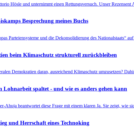
Vittorio Hösle und unternimmt einen Rettungsversuch. Unser Rezensent A
s Biskamps Besprechung meines Buchs
pas Parteiensysteme und die Dekonsolidierung des Nationalstaats“ auf 
en beim Klimaschutz strukturell zurückbleiben
liberalen Demokratien daran, ausreichend Klimaschutz umzusetzen? Dahi
 Lohnarbeit spaltet - und wie es anders gehen kann
r-Ahuja beantwortet diese Frage mit einem klaren Ja. Sie zeigt, wie s
eg und Herrschaft eines Technoking