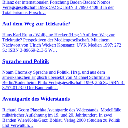
Bilanz der internationalen Forschung Baden-Baden: Nomos
Verlagsgesellschaft 1996; 592 S.; ISBN 3-7890-4408-3 In der
Totalitarismus-Forsch…
Auf dem Weg zur Telekratie?
Hans Karl Rupp / Wolfgang Hecker (Hrsg.) Auf dem Weg zur
Telekratie? Perspektiven der Mediengesellschaft. Mit einem
Nachwort von Ulrich Wickert Konstanz: UVK Medien 1997; 272
S.; ISBN 3-89669-213-5 W…
Sprache und Politik
Noam Chomsky Sprache und Politik. Hrsg. und aus dem
amerikanischen Englisch übersetzt von Michael Schiffmann
Berlin/Bodenheim: Philo Verlagsgesellschaft 1999; 256 S.; ISBN 3-
8257-0123-9 Der Band enth…
Avantgarde des Widerstands
Richard Georg Plaschka Avantgarde des Widerstands. Modellfälle
militärischer Auflehnung im 19. und 20. Jahrhundert. In zwei
Bänden Wien/Köln/Graz: Böhlau Verlag 2000 (Studien zu Politik
und Verwaltun…