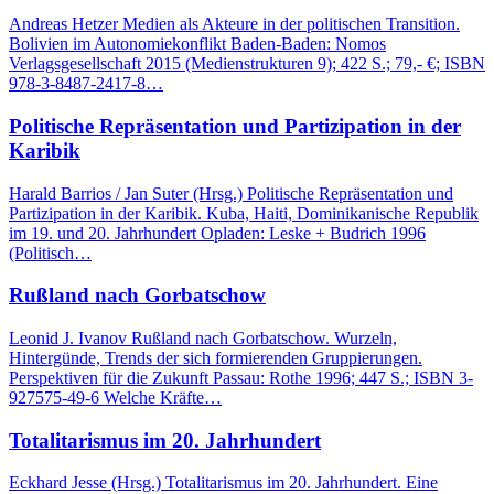
Andreas Hetzer Medien als Akteure in der politischen Transition.
Bolivien im Autonomiekonflikt Baden-Baden: Nomos
Verlagsgesellschaft 2015 (Medienstrukturen 9); 422 S.; 79,- €; ISBN
978-3-8487-2417-8…
Politische Repräsentation und Partizipation in der
Karibik
Harald Barrios / Jan Suter (Hrsg.) Politische Repräsentation und
Partizipation in der Karibik. Kuba, Haiti, Dominikanische Republik
im 19. und 20. Jahrhundert Opladen: Leske + Budrich 1996
(Politisch…
Rußland nach Gorbatschow
Leonid J. Ivanov Rußland nach Gorbatschow. Wurzeln,
Hintergünde, Trends der sich formierenden Gruppierungen.
Perspektiven für die Zukunft Passau: Rothe 1996; 447 S.; ISBN 3-
927575-49-6 Welche Kräfte…
Totalitarismus im 20. Jahrhundert
Eckhard Jesse (Hrsg.) Totalitarismus im 20. Jahrhundert. Eine