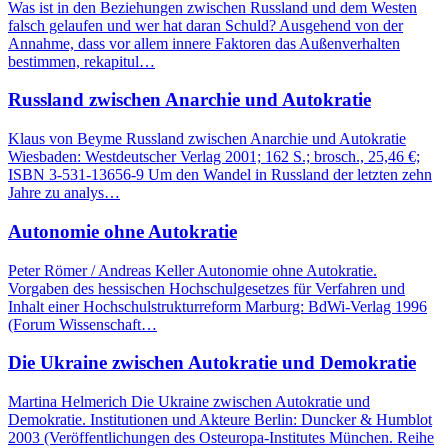
Was ist in den Beziehungen zwischen Russland und dem Westen
falsch gelaufen und wer hat daran Schuld? Ausgehend von der
Annahme, dass vor allem innere Faktoren das Außenverhalten
bestimmen, rekapitul…
Russland zwischen Anarchie und Autokratie
Klaus von Beyme Russland zwischen Anarchie und Autokratie
Wiesbaden: Westdeutscher Verlag 2001; 162 S.; brosch., 25,46 €;
ISBN 3-531-13656-9 Um den Wandel in Russland der letzten zehn
Jahre zu analys…
Autonomie ohne Autokratie
Peter Römer / Andreas Keller Autonomie ohne Autokratie.
Vorgaben des hessischen Hochschulgesetzes für Verfahren und
Inhalt einer Hochschulstrukturreform Marburg: BdWi-Verlag 1996
(Forum Wissenschaft…
Die Ukraine zwischen Autokratie und Demokratie
Martina Helmerich Die Ukraine zwischen Autokratie und
Demokratie. Institutionen und Akteure Berlin: Duncker & Humblot
2003 (Veröffentlichungen des Osteuropa-Institutes München. Reihe