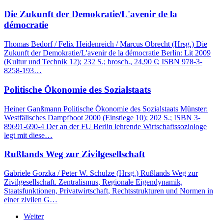
Die Zukunft der Demokratie/L'avenir de la
démocratie
Thomas Bedorf / Felix Heidenreich / Marcus Obrecht (Hrsg.) Die
Zukunft der Demokratie/L'avenir de la démocratie Berlin: Lit 2009
(Kultur und Technik 12); 232 S.; brosch., 24,90 €; ISBN 978-3-
8258-193…
Politische Ökonomie des Sozialstaats
Heiner Ganßmann Politische Ökonomie des Sozialstaats Münster:
Westfälisches Dampfboot 2000 (Einstiege 10); 202 S.; ISBN 3-
89691-690-4 Der an der FU Berlin lehrende Wirtschaftssoziologe
legt mit diese…
Rußlands Weg zur Zivilgesellschaft
Gabriele Gorzka / Peter W. Schulze (Hrsg.) Rußlands Weg zur
Zivilgesellschaft. Zentralismus, Regionale Eigendynamik,
Staatsfunktionen, Privatwirtschaft, Rechtsstrukturen und Normen in
einer zivilen G…
Weiter