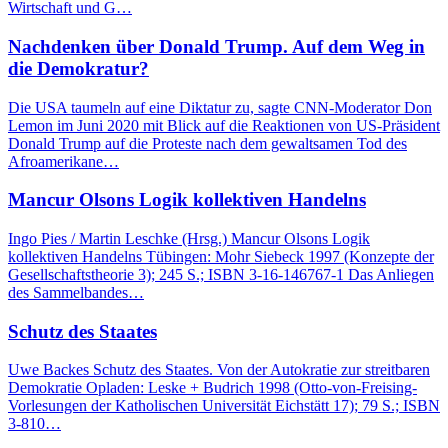
Wirtschaft und G…
Nachdenken über Donald Trump. Auf dem Weg in
die Demokratur?
Die USA taumeln auf eine Diktatur zu, sagte CNN-Moderator Don
Lemon im Juni 2020 mit Blick auf die Reaktionen von US-Präsident
Donald Trump auf die Proteste nach dem gewaltsamen Tod des
Afroamerikane…
Mancur Olsons Logik kollektiven Handelns
Ingo Pies / Martin Leschke (Hrsg.) Mancur Olsons Logik
kollektiven Handelns Tübingen: Mohr Siebeck 1997 (Konzepte der
Gesellschaftstheorie 3); 245 S.; ISBN 3-16-146767-1 Das Anliegen
des Sammelbandes…
Schutz des Staates
Uwe Backes Schutz des Staates. Von der Autokratie zur streitbaren
Demokratie Opladen: Leske + Budrich 1998 (Otto-von-Freising-
Vorlesungen der Katholischen Universität Eichstätt 17); 79 S.; ISBN
3-810…