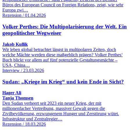
Büros des European Council on Foreign Relations, zeigt, wie sehr
Europa zwi…
Rezension / 01.04.2026
Volker Perthes: Die Multipolarisierung der Welt. Ein
geopolitischer Wegweiser
Jakob Kullik
Wir leben global betrachtet längst in multipolaren Zeiten, doch
welche Mächte werden diese maßgeblich prägen? Volker Perthes‘
Buch blickt vor allem auf fünf potenzielle Gestaltungsmächte –
USA, China…
Interview / 23.03.2026
Sudan: „Kriege im Krieg“ und kein Ende in Sicht?
Hager Ali
Tanja Thomsen
Den Sudan verheert seit 2023 ein neuer Krieg, der mit
millionenfacher Vertreibung, massiver Gewalt gegen die
Zivilbevölkerung, erzwungenem Hunger und Zerstörung wütet.
Infrastruktur und Zentralregier…
Rezension / 18.03.2026