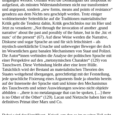
umgangen werden. Oftmals wird die Denkungsart der Biopolitik so
aufgefasst, als müssten Widerstandsformen nicht nur transformiert
und angepasst, sondern „new forms, means and points of resistance“
geradezu aus dem Nichts neu geschöpft werden. Trotz einiger
wohlmeinender Seitenblicke auf die Traditionen materialistischer
Kritik geht die Tendenz dahin, Kritik geschichtslos nur im Hier und
Jetzt zu verankern: „Not through the invocation of another ‚grand
narrative‘ about the past and possibly of the future, but in the ‚hic et
nunc‘ of the present“ (67). Auf diese Weise werden die Narrative,
Diskurse und sogar Sprache an und für sich fetischisiert – als
mystisch-unerklärliche Ursache und unbewegter Beweger der doch
im Wesentlichen ganz banalen Mechanismen von Staat und Polizei.
Die Autor*innen verbinden die Analyse der politischen Sprache mit
einer Perspektive auf den „metonymischen Charakter“ (129) von
Tauschwert. Diese Verbindung bleibt aber eine leere Hülle.
Tatsächlich wird der Bestand an materialistischen Theorien des
Staates weitgehend übergangen, gerechtfertigt mit der Feststellung,
jede sprachliche Fixierung eines Arguments finde ja ohnehin bereits
auf der Innenseite der Sprache statt und könne den Mechanismus
des Tauschwerts und seiner Auswirkungen sowieso nicht objektiv
abbilden – „there is no metalanguage that can be spoken, […] there
is no Other of the Other“ (129). Lacan und Nietzsche haben hier ein
definitives Primat über Marx und Co.