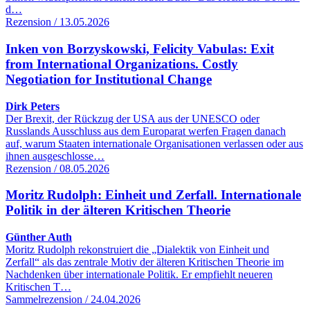
d…
Rezension / 13.05.2026
Inken von Borzyskowski, Felicity Vabulas: Exit
from International Organizations. Costly
Negotiation for Institutional Change
Dirk Peters
Der Brexit, der Rückzug der USA aus der UNESCO oder
Russlands Ausschluss aus dem Europarat werfen Fragen danach
auf, warum Staaten internationale Organisationen verlassen oder aus
ihnen ausgeschlosse…
Rezension / 08.05.2026
Moritz Rudolph: Einheit und Zerfall. Internationale
Politik in der älteren Kritischen Theorie
Günther Auth
Moritz Rudolph rekonstruiert die „Dialektik von Einheit und
Zerfall“ als das zentrale Motiv der älteren Kritischen Theorie im
Nachdenken über internationale Politik. Er empfiehlt neueren
Kritischen T…
Sammelrezension / 24.04.2026