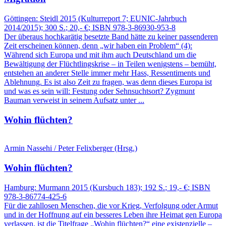
Göttingen:
Steidl
2015
(Kulturreport 7; EUNIC-Jahrbuch
2014/2015)
; 300 S.
; 20,- €
; ISBN 978-3-86930-953-8
Der überaus hochkarätig besetzte Band hätte zu keiner passenderen
Zeit erscheinen können, denn „wir haben ein Problem“ (4):
Während sich Europa und mit ihm auch Deutschland um die
Bewältigung der Flüchtlingskrise – in Teilen wenigstens – bemüht,
entstehen an anderer Stelle immer mehr Hass, Ressentiments und
Ablehnung. Es ist also Zeit zu fragen, was denn dieses Europa ist
und was es sein will: Festung oder Sehnsuchtsort? Zygmunt
Bauman verweist in seinem Aufsatz unter ...
Wohin flüchten?
Armin Nassehi / Peter Felixberger (Hrsg.)
Wohin flüchten?
Hamburg:
Murmann
2015
(Kursbuch 183)
; 192 S.
; 19,- €
; ISBN
978-3-86774-425-6
Für die zahllosen Menschen, die vor Krieg, Verfolgung oder Armut
und in der Hoffnung auf ein besseres Leben ihre Heimat gen Europa
verlassen, ist die Titelfrage „Wohin flüchten?“ eine existenzielle –