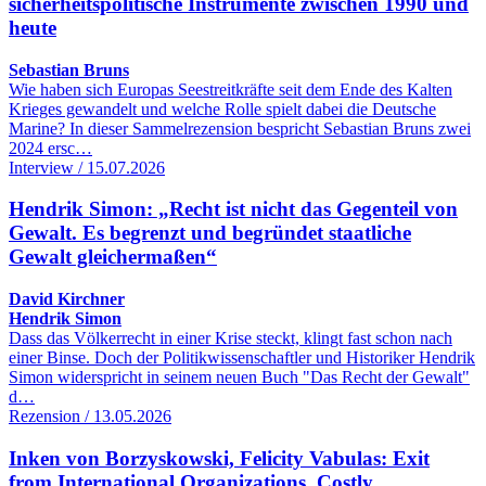
sicherheitspolitische Instrumente zwischen 1990 und
heute
Sebastian Bruns
Wie haben sich Europas Seestreitkräfte seit dem Ende des Kalten
Krieges gewandelt und welche Rolle spielt dabei die Deutsche
Marine? In dieser Sammelrezension bespricht Sebastian Bruns zwei
2024 ersc…
Interview / 15.07.2026
Hendrik Simon: „Recht ist nicht das Gegenteil von
Gewalt. Es begrenzt und begründet staatliche
Gewalt gleichermaßen“
David Kirchner
Hendrik Simon
Dass das Völkerrecht in einer Krise steckt, klingt fast schon nach
einer Binse. Doch der Politikwissenschaftler und Historiker Hendrik
Simon widerspricht in seinem neuen Buch "Das Recht der Gewalt"
d…
Rezension / 13.05.2026
Inken von Borzyskowski, Felicity Vabulas: Exit
from International Organizations. Costly