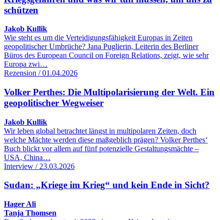
schützen
Jakob Kullik
Wie steht es um die Verteidigungsfähigkeit Europas in Zeiten
geopolitischer Umbrüche? Jana Puglierin, Leiterin des Berliner
Büros des European Council on Foreign Relations, zeigt, wie sehr
Europa zwi…
Rezension / 01.04.2026
Volker Perthes: Die Multipolarisierung der Welt. Ein
geopolitischer Wegweiser
Jakob Kullik
Wir leben global betrachtet längst in multipolaren Zeiten, doch
welche Mächte werden diese maßgeblich prägen? Volker Perthes‘
Buch blickt vor allem auf fünf potenzielle Gestaltungsmächte –
USA, China…
Interview / 23.03.2026
Sudan: „Kriege im Krieg“ und kein Ende in Sicht?
Hager Ali
Tanja Thomsen