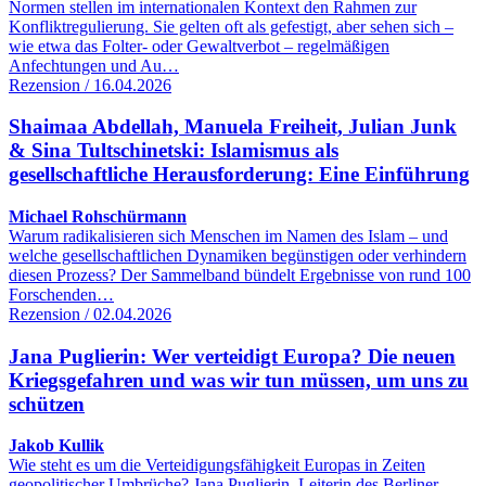
Normen stellen im internationalen Kontext den Rahmen zur
Konfliktregulierung. Sie gelten oft als gefestigt, aber sehen sich –
wie etwa das Folter- oder Gewaltverbot – regelmäßigen
Anfechtungen und Au…
Rezension / 16.04.2026
Shaimaa Abdellah, Manuela Freiheit, Julian Junk
& Sina Tultschinetski: Islamismus als
gesellschaftliche Herausforderung: Eine Einführung
Michael Rohschürmann
Warum radikalisieren sich Menschen im Namen des Islam – und
welche gesellschaftlichen Dynamiken begünstigen oder verhindern
diesen Prozess? Der Sammelband bündelt Ergebnisse von rund 100
Forschenden…
Rezension / 02.04.2026
Jana Puglierin: Wer verteidigt Europa? Die neuen
Kriegsgefahren und was wir tun müssen, um uns zu
schützen
Jakob Kullik
Wie steht es um die Verteidigungsfähigkeit Europas in Zeiten
geopolitischer Umbrüche? Jana Puglierin, Leiterin des Berliner