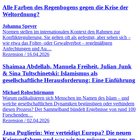
Alle Farben des Regenbogens gegen die Krise der
Weltordnung?
Johanna Speyer
Normen stellen im internationalen Kontext den Rahmen zur
Konfliktregulierung. Sie gelten oft als gefestigt, aber sehen sich –
wie etwa das Folter- oder Gewaltverbot – regelmäßigen
Anfechtungen und Au…
Rezension / 16.04.2026
Shaimaa Abdellah, Manuela Freiheit, Julian Junk
& Sina Tultschinetski: Islamismus als
gesellschaftliche Herausforderung: Eine Einführung
Michael Rohschürmann
Warum radikalisieren sich Menschen im Namen des Islam – und
welche gesellschaftlichen Dynamiken begünstigen oder verhindern
diesen Prozess? Der Sammelband bündelt Ergebnisse von rund 100
Forschenden…
Rezension / 02.04.2026
Jana Puglierin: Wer verteidigt Europa? Die neuen
Kriegsgefahren und was wir tun müssen, um uns zu