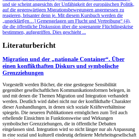
und sie scheint angesichts der Unfähigkeit der europäischen Politik,
auf die gegenwärtigen Migrationsbewegungen angemessen zu
reagieren, brisanter denn je. Mit diesem Kursbuch werden die
„ungeklärt[en…] Gemengelagen um Flucht und Vertreibung“ (4),
die die öffentliche Diskussion über die sogenannte Flüchtlingskrise
bestimmen, aufgegriffen. Dies geschieht ...
Literaturbericht
Migration und der „nationale Container“. Über
einen konflikthaften Diskurs und symbolische
Grenzziehungen
Vorgestellt werden Bücher, die eine gestiegene Sensibilität
gegenüber gesellschaftlichen Kommunikationsformen belegen, in
und mit denen die Themen Migration und Integration verhandelt
werden. Deutlich wird dabei nicht nur der konflikthafte Charakter
dieser Aushandlungen, in denen sich soziale Kräfteverhältnisse
spiegeln. Die neueren Publikationen ermöglichen zum Teil auch
erhellende Einsichten in Funktionsweise und Wirkungen
symbolischer Grenzziehungen, die in öffentliche Debatten
eingelassen sind. Integration wird so nicht länger nur als Anpassung
in eine sozial und kulturell eindeutig definierte Mehrheitsgesellschaft