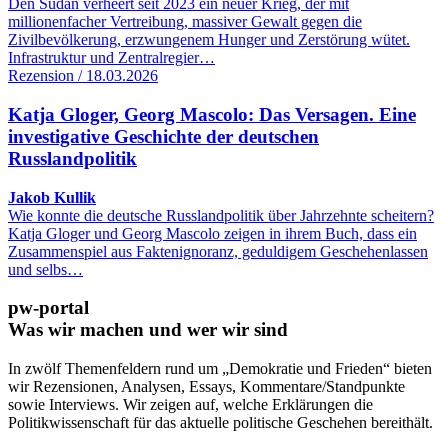
Den Sudan verheert seit 2023 ein neuer Krieg, der mit
millionenfacher Vertreibung, massiver Gewalt gegen die
Zivilbevölkerung, erzwungenem Hunger und Zerstörung wütet.
Infrastruktur und Zentralregier…
Rezension / 18.03.2026
Katja Gloger, Georg Mascolo: Das Versagen. Eine
investigative Geschichte der deutschen
Russlandpolitik
Jakob Kullik
Wie konnte die deutsche Russlandpolitik über Jahrzehnte scheitern?
Katja Gloger und Georg Mascolo zeigen in ihrem Buch, dass ein
Zusammenspiel aus Faktenignoranz, geduldigem Geschehenlassen
und selbs…
pw-portal
Was wir machen und wer wir sind
In zwölf Themenfeldern rund um „Demokratie und Frieden“ bieten
wir Rezensionen, Analysen, Essays, Kommentare/Standpunkte
sowie Interviews. Wir zeigen auf, welche Erklärungen die
Politikwissenschaft für das aktuelle politische Geschehen bereithält.