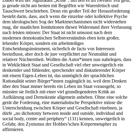
Dabei wird der Signifikant „Krise“, um den es im zweiten Teil geht,
ja gerade nicht am besten mit Begriffen wie Warenfetisch und
Tauschwert beschrieben. Denn ein großer Teil der Herausforderung
besteht darin, dass, auch wenn die einzelne oder kollektive Psyche
dem ideologischen Sog der Marktmechanismen nicht widerstehen
mag, die staatlichen Institutionen diesen Widerstand ihrer Verfassung
nach leisten müssen: Der Staat ist nicht umsonst nach dem
modernen demokratischen Selbstverständnis eben kein großer,
lebender Körper, sondern ein arbeitsteiliges
Entscheidungsinstrument, sicherlich de facto von Interessen
beeinflusst, aber doch de jure verpflichtet zur Neutralität und
relativer Nüchternheit. Wollten die Autor*innen nun nahelegen, dass
in Wirklichkeit Staat und Gesellschaft viel eher unweigerlich ein
denkender und fühlender, sprechender und diskutierender Körper
mit einem Eigen-Leben ist, das unmöglich der sprachlichen
Rationalität seiner Bürger*innen zugänglich ist, weil dem Denken
über den Staat immer bereits ein Leben im Staat vorausgeht, so
müssten sie freilich mit einer viel grundlegenderen Kritik an
Aufklärung und Demokratie allgemein anheben. Ohne eine solche
gerät die Forderung, eine materialistische Perspektive müsse die
Unterscheidung zwischen Körper und Gesellschaft einebnen, ja
dürfe „no dichotomy between inside and outside, individual and
social body, centre and periphery“ (131) kennen, unweigerlich in
Gefahr, den Zynismus der Hobbes’schen Körpermetapher zu
affirmieren.