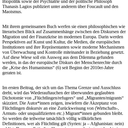
Biopolitik sowie der Psychiatrie und der politische Philosoph
Thanasis Lagios publiziert unter anderem über Foucault und den
Maoismus.
Mit ihrem gemeinsamen Buch werfen sie einen philosophischen wie
literarischen Blick auf Zusammenhänge zwischen den Diskursen der
Migration und der Finanzkrise im modernen Europa. Darin werden
Perspektiven auf Kunst und Kultur, die Medien, die europäischen
Institutionen und ihre Repräsentanten sowie moderne Mechanismen
von Überwachung und Kontrolle miteinander in Beziehung gesetzt.
Auf diese Wiese soll ein Ausweg aus dem Dilemma gefunden
werden, in das der europäische Diskurs der Menschenrechte durch
die „Krise des Humanismus“ (6) seit Beginn der 2010er-Jahre
geraten ist.
Im ersten Beitrag, der sich um das Thema Grenze und Ausschluss
dreht, wird das Wiederauftauchen der überwunden geglaubten
Dichotomie von „Flüchtlingen/refugees“ und „Migranten/migrants“
skizziert. Die Autor*innen zeigen, inwiefern die Akzeptanz von
Flüchtlingen diskursiv an eine Zurückweisung von (Wirtschafts-,
Armuts- oder unqualifizierten etc.) Migrant*innen gebunden bleibt.
So werden die teilweise tatsächlich völlig willkürlichen
Definitionen, wer als Flüchtling gilt (Syrien: ja – Afghanistan: nein)