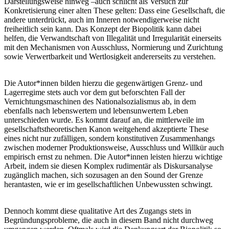
Darstellungsweise hinweg –auch schlicht als Versuch zur
Konkretisierung einer alten These gelten: Dass eine Gesellschaft, die
andere unterdrückt, auch im Inneren notwendigerweise nicht
freiheitlich sein kann. Das Konzept der Biopolitik kann dabei
helfen, die Verwandtschaft von Illegalität und Irregularität einerseits
mit den Mechanismen von Ausschluss, Normierung und Zurichtung
sowie Verwertbarkeit und Wertlosigkeit andererseits zu verstehen.
Die Autor*innen bilden hierzu die gegenwärtigen Grenz- und
Lagerregime stets auch vor dem gut beforschten Fall der
Vernichtungsmaschinen des Nationalsozialismus ab, in dem
ebenfalls nach lebenswertem und lebensunwertem Leben
unterschieden wurde. Es kommt darauf an, die mittlerweile im
gesellschaftstheoretischen Kanon weitgehend akzeptierte These
eines nicht nur zufälligen, sondern konstitutiven Zusammenhangs
zwischen moderner Produktionsweise, Ausschluss und Willkür auch
empirisch ernst zu nehmen. Die Autor*innen leisten hierzu wichtige
Arbeit, indem sie diesen Komplex rudimentär als Diskursanalyse
zugänglich machen, sich sozusagen an den Sound der Grenze
herantasten, wie er im gesellschaftlichen Unbewussten schwingt.
Dennoch kommt diese qualitative Art des Zugangs stets in
Begründungsprobleme, die auch in diesem Band nicht durchweg