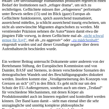
erklärt: Der unvollständige Humanismus produziert regelrecht einen
Bedarf der Institutionen nach „refugee drama“, um sich zu
rechtfertigen. Geflüchtete müssen ihre „refugeeness“ performativ
unter Beweis stellen (15) und im Blick (gaze) Europas als
Geflüchtete funktionieren, sprich ausreichend traumatisiert,
ausreichend mittellos, ja schlicht ausreichend traurig erscheinen, um
nicht als unerwünschte Migranten abgeschoben zu werden. Mit
verstörender Präzision nehmen die Autor*innen damit etwa die
jüngsten Fälle vorweg, in denen Geflüchtete mal als
„nicht schwul
genug für Asyl“
, mal als „zu aggressiv“ oder
„
zu mädchenhaft“
eingestuft wurden und auf dieser Grundlage negativ über deren
Aufenthaltsrecht beschieden wurde.
Ein weiterer Beitrag untersucht Dokumente unter anderem von der
Bertelsmann Stiftung, der Europäischen Kommission und von
Daimler, BASF und Siemens, in denen verschiedene Szenarien des
demografischen Wandels und des Beschäftigungsgrades diskutiert
werden. Insofern kommt eine „Verallgemeinerung des Konzepts von
Grenzen an sich“ (47) in den Blick: Es geht nicht nur um den
Schutz der EU-Außengrenzen, sondern auch um einen „Testlauf“
für verschiedene Mechanismen, mit denen Körper als
Produktionsmittel auch im Inneren reguliert und kontrolliert werden
können. Der Band kann damit – sieht man einmal über die sehr
unzugängliche und unnötig komplexe philosophische