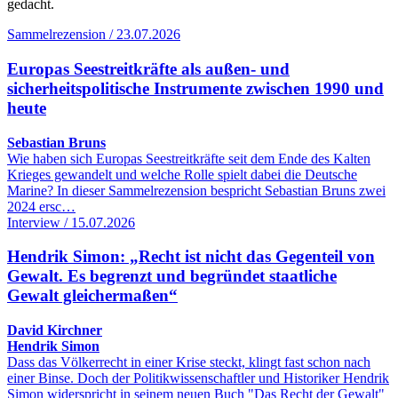
gedacht.
Sammelrezension / 23.07.2026
Europas Seestreitkräfte als außen- und
sicherheitspolitische Instrumente zwischen 1990 und
heute
Sebastian Bruns
Wie haben sich Europas Seestreitkräfte seit dem Ende des Kalten
Krieges gewandelt und welche Rolle spielt dabei die Deutsche
Marine? In dieser Sammelrezension bespricht Sebastian Bruns zwei
2024 ersc…
Interview / 15.07.2026
Hendrik Simon: „Recht ist nicht das Gegenteil von
Gewalt. Es begrenzt und begründet staatliche
Gewalt gleichermaßen“
David Kirchner
Hendrik Simon
Dass das Völkerrecht in einer Krise steckt, klingt fast schon nach
einer Binse. Doch der Politikwissenschaftler und Historiker Hendrik
Simon widerspricht in seinem neuen Buch "Das Recht der Gewalt"