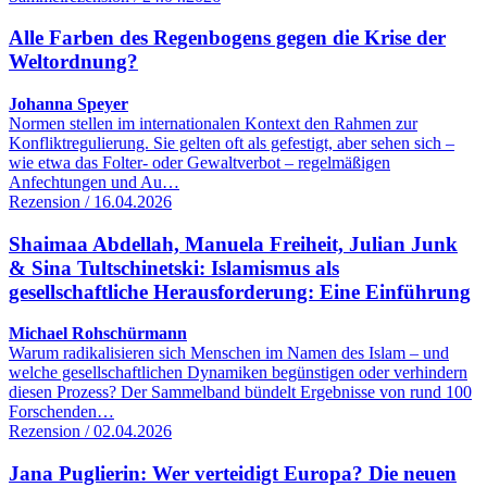
Alle Farben des Regenbogens gegen die Krise der
Weltordnung?
Johanna Speyer
Normen stellen im internationalen Kontext den Rahmen zur
Konfliktregulierung. Sie gelten oft als gefestigt, aber sehen sich –
wie etwa das Folter- oder Gewaltverbot – regelmäßigen
Anfechtungen und Au…
Rezension / 16.04.2026
Shaimaa Abdellah, Manuela Freiheit, Julian Junk
& Sina Tultschinetski: Islamismus als
gesellschaftliche Herausforderung: Eine Einführung
Michael Rohschürmann
Warum radikalisieren sich Menschen im Namen des Islam – und
welche gesellschaftlichen Dynamiken begünstigen oder verhindern
diesen Prozess? Der Sammelband bündelt Ergebnisse von rund 100
Forschenden…
Rezension / 02.04.2026
Jana Puglierin: Wer verteidigt Europa? Die neuen