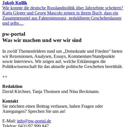
Jakob Kullik
Wie konnte die deutsche Russlandpolitik über Jahrzehnte scheitern?
Katja Gloger und Georg Mascolo zeigen in ihrem Buch, dass ein
Zusammenspiel aus Faktenignoranz, geduldigem Geschehenlassen
und selbs…
pw-portal
Was wir machen und wer wir sind
In zwölf Themenfeldern rund um „Demokratie und Frieden“ bieten
wir Rezensionen, Analysen, Essays, Kommentare/Standpunkte
sowie Interviews. Wir zeigen auf, welche Erklärungen die
Politikwissenschaft für das aktuelle politische Geschehen bereithält.
++
Redaktion
David Kirchner, Tanja Thomsen
und
Nina Beckmann.
Kontakt
Sie möchten einen Beitrag verfassen, haben Fragen oder
Anregungen? Sprechen Sie uns an!
E-Mail:
info@pw-portal.de
Telefon: 0431/97 999 847