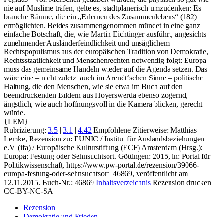
nie auf Muslime träfen, gelte es, stadtplanerisch umzudenken: Es
brauche Räume, die ein „Erlernen des Zusammenlebens“ (182)
ermöglichten. Beides zusammengenommen mündet in eine ganz
einfache Botschaft, die, wie Martin Eichtinger ausführt, angesichts
zunehmender Ausländerfeindlichkeit und unsäglichem
Rechtspopulismus aus der europäischen Tradition von Demokratie,
Rechtsstaatlichkeit und Menschenrechten notwendig folgt: Europa
muss das gemeinsame Handeln wieder auf die Agenda setzen. Das
wäre eine – nicht zuletzt auch im Arendt‘schen Sinne – politische
Haltung, die den Menschen, wie sie etwa im Buch auf den
beeindruckenden Bildern aus Hoyerswerda ebenso zögernd,
ängstlich, wie auch hoffnungsvoll in die Kamera blicken, gerecht
würde.
{LEM}
Rubrizierung:
3.5
|
3.1
|
4.42
Empfohlene Zitierweise: Matthias
Lemke, Rezension zu: EUNIC / Institut für Auslandsbeziehungen
e.V. (ifa) / Europäische Kulturstiftung (ECF) Amsterdam
(Hrsg.):
Europa: Festung oder Sehnsuchtsort. Göttingen: 2015, in: Portal für
Politikwissenschaft, https://www.pw-portal.de/rezension/39066-
europa-festung-oder-sehnsuchtsort_46869, veröffentlicht am
12.11.2015.
Buch-Nr.: 46869
Inhaltsverzeichnis
Rezension drucken
CC-BY-NC-SA
Rezension
Demokratie und Frieden