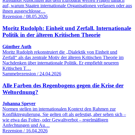
Russlands Ausschluss aus dem Europarat werfen Fragen danach
auf, warum Staaten internationale Organisationen verlassen oder aus
ihnen ausgeschlosse…
Rezension / 08.05.2026
Moritz Rudolph: Einheit und Zerfall. Internationale
Politik in der älteren Kritischen Theorie
Günther Auth
Moritz Rudolph rekonstruiert die „Dialektik von Einheit und
Zerfall“ als das zentrale Motiv der älteren Kritischen Theorie im
Nachdenken über internationale Politik. Er empfiehlt neueren
Kritischen T…
Sammelrezension / 24.04.2026
Alle Farben des Regenbogens gegen die Krise der
Weltordnung?
Johanna Speyer
Normen stellen im internationalen Kontext den Rahmen zur
Konfliktregulierung. Sie gelten oft als gefestigt, aber sehen sich –
wie etwa das Folter- oder Gewaltverbot – regelmäßigen
Anfechtungen und Au…
Rezension / 16.04.2026