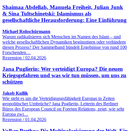
Shaimaa Abdellah, Manuela Freiheit, Julian Junk
& Sina Tultschinetski: Islamismus als
gesellschaftliche Herausforderung: Eine Einführung
Michael Rohschürmann
Warum radikalisieren sich Menschen im Namen des Islam – und
welche gesellschaftlichen Dynamiken begünstigen oder verhindern
diesen Prozess? Der Sammelband bündelt Ergebnisse von rund 100
Forschenden…
Rezension / 02.04.2026
Jana Puglierin: Wer verteidigt Europa? Die neuen
Kriegsgefahren und was wir tun müssen, um uns zu
schützen
Jakob Kullik
Wie steht es um die Verteidigungsfähigkeit Europas in Zeiten
geopolitischer Umbrüche? Jana Puglierin, Leiterin des Berliner
Büros des European Council on Foreign Relations, zeigt, wie sehr
Europa zwi…
Rezension / 01.04.2026
Volker Perthes: Die Multipolarisierung der Welt. Ein