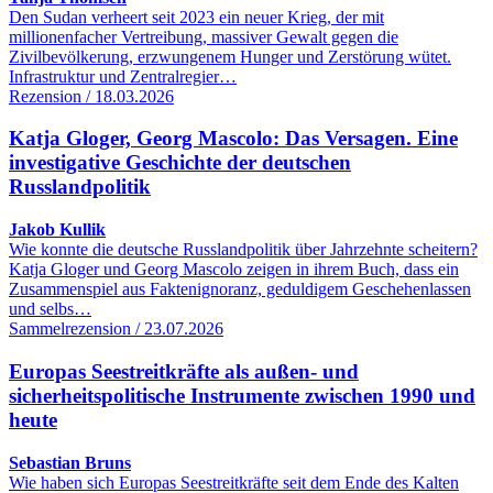
Den Sudan verheert seit 2023 ein neuer Krieg, der mit
millionenfacher Vertreibung, massiver Gewalt gegen die
Zivilbevölkerung, erzwungenem Hunger und Zerstörung wütet.
Infrastruktur und Zentralregier…
Rezension / 18.03.2026
Katja Gloger, Georg Mascolo: Das Versagen. Eine
investigative Geschichte der deutschen
Russlandpolitik
Jakob Kullik
Wie konnte die deutsche Russlandpolitik über Jahrzehnte scheitern?
Katja Gloger und Georg Mascolo zeigen in ihrem Buch, dass ein
Zusammenspiel aus Faktenignoranz, geduldigem Geschehenlassen
und selbs…
Sammelrezension / 23.07.2026
Europas Seestreitkräfte als außen- und
sicherheitspolitische Instrumente zwischen 1990 und
heute
Sebastian Bruns
Wie haben sich Europas Seestreitkräfte seit dem Ende des Kalten