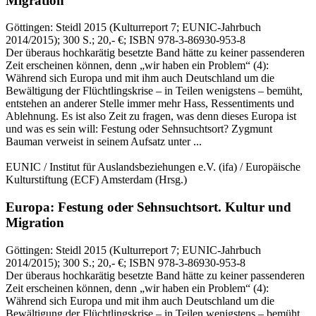
Migration
Göttingen:
Steidl
2015
(Kulturreport 7; EUNIC-Jahrbuch
2014/2015)
; 300 S.
; 20,- €
; ISBN 978-3-86930-953-8
Der überaus hochkarätig besetzte Band hätte zu keiner passenderen
Zeit erscheinen können, denn „wir haben ein Problem“ (4):
Während sich Europa und mit ihm auch Deutschland um die
Bewältigung der Flüchtlingskrise – in Teilen wenigstens – bemüht,
entstehen an anderer Stelle immer mehr Hass, Ressentiments und
Ablehnung. Es ist also Zeit zu fragen, was denn dieses Europa ist
und was es sein will: Festung oder Sehnsuchtsort? Zygmunt
Bauman verweist in seinem Aufsatz unter ...
EUNIC / Institut für Auslandsbeziehungen e.V. (ifa) / Europäische
Kulturstiftung (ECF) Amsterdam
(Hrsg.)
Europa: Festung oder Sehnsuchtsort.
Kultur und
Migration
Göttingen:
Steidl
2015
(Kulturreport 7; EUNIC-Jahrbuch
2014/2015)
; 300 S.
; 20,- €
; ISBN 978-3-86930-953-8
Der überaus hochkarätig besetzte Band hätte zu keiner passenderen
Zeit erscheinen können, denn „wir haben ein Problem“ (4):
Während sich Europa und mit ihm auch Deutschland um die
Bewältigung der Flüchtlingskrise – in Teilen wenigstens – bemüht,