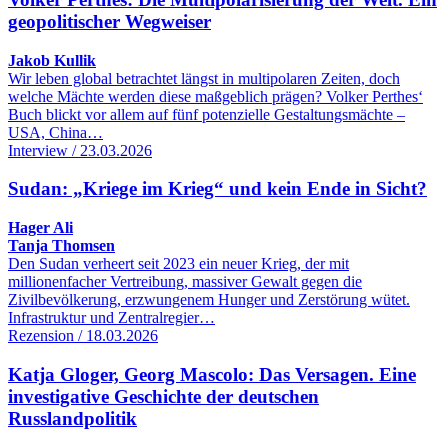
geopolitischer Wegweiser
Jakob Kullik
Wir leben global betrachtet längst in multipolaren Zeiten, doch
welche Mächte werden diese maßgeblich prägen? Volker Perthes‘
Buch blickt vor allem auf fünf potenzielle Gestaltungsmächte –
USA, China…
Interview / 23.03.2026
Sudan: „Kriege im Krieg“ und kein Ende in Sicht?
Hager Ali
Tanja Thomsen
Den Sudan verheert seit 2023 ein neuer Krieg, der mit
millionenfacher Vertreibung, massiver Gewalt gegen die
Zivilbevölkerung, erzwungenem Hunger und Zerstörung wütet.
Infrastruktur und Zentralregier…
Rezension / 18.03.2026
Katja Gloger, Georg Mascolo: Das Versagen. Eine
investigative Geschichte der deutschen
Russlandpolitik