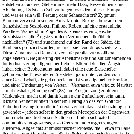
entstehen an anderer Stelle immer mehr Hass, Ressentiments und
Ablehnung. Es ist also Zeit zu fragen, was denn dieses Europa ist
und was es sein will: Festung oder Sehnsuchtsort? Zygmunt
Bauman verweist in seinem Aufsatz unter Bezugnahme auf den
französischen Soziologen Philippe Robert auf eine erstaunliche
Parallele: Während im Zuge des Ausbaus des europäischen
Sozialstaates „die Ängste vor dem Verbrechen allmählich
nachließen“ (73) und zunehmend auf den Rand der Städte, die
Banlieues projiziert wurden, nehmen sie neuerdings wieder zu.
Diese Zunahme, so Bauman, verlaufe parallel zur neoliberal
angeleiteten Deregulierung der Arbeitsmärkte und zur zunehmenden
Individualisierung allgemeiner Lebensrisiken. Die alten Ängste
haben seiner Beobachtung nach dabei eine neue Zielscheibe
gefunden: die Einwanderer. Sie stehen ganz unten, außen vor in
einer Gesellschaft, die gekennzeichnet ist von allgemeiner Erosion
und einer Umdeutung von Werten – Vertrauen etwa wird zu Naivität
– und deshalb „Brüchigkeit“ (88) und Ausgrenzung zu ihrem
Markenkern macht und damit kaum mehr Zufluchtsort sein kann.
Richard Sennett erinnert in seinem Beitrag an das von Gotthold
Ephraim Lessing formulierte Toleranzgebot, das – stadtsoziologisch
gewendet – jedoch selbst in den großen Metropolen der Gegenwart
kaum mehr anzutreffen sei. Stattdessen finden sich gated
communities, no‑go‑areas, also Grenzen und Ausgrenzungen
allerorten. Angesichts antimuslimischer Proteste, die – etwa im Falle
Pegidas – von Menschen geäußert würden, die physisch so gut wie