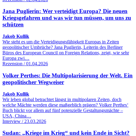
Jana Puglierin: Wer verteidigt Europa? Die neuen
Kriegsgefahren und was wir tun müssen, um uns zu
schützen
Jakob Kullik
Wie steht es um die Verteidigungsfähigkeit Europas in Zeiten
geopolitischer Umbrüche? Jana Puglierin, Leiterin des Berliner
Büros des European Council on Foreign Relations, zeigt, wie sehr
Europa zwi…
Rezension / 01.04.2026
Volker Perthes: Die Multipolarisierung der Welt. Ein
geopolitischer Wegweiser
Jakob Kullik
Wir leben global betrachtet längst in multipolaren Zeiten, doch
welche Mächte werden diese maßgeblich prägen? Volker Perthes‘
Buch blickt vor allem auf fünf potenzielle Gestaltungsmächte –
USA, China…
Interview / 23.03.2026
Sudan: „Kriege im Krieg“ und kein Ende in Sicht?