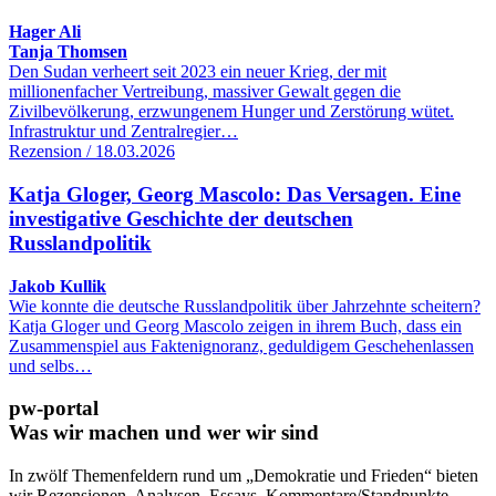
Hager Ali
Tanja Thomsen
Den Sudan verheert seit 2023 ein neuer Krieg, der mit
millionenfacher Vertreibung, massiver Gewalt gegen die
Zivilbevölkerung, erzwungenem Hunger und Zerstörung wütet.
Infrastruktur und Zentralregier…
Rezension / 18.03.2026
Katja Gloger, Georg Mascolo: Das Versagen. Eine
investigative Geschichte der deutschen
Russlandpolitik
Jakob Kullik
Wie konnte die deutsche Russlandpolitik über Jahrzehnte scheitern?
Katja Gloger und Georg Mascolo zeigen in ihrem Buch, dass ein
Zusammenspiel aus Faktenignoranz, geduldigem Geschehenlassen
und selbs…
pw-portal
Was wir machen und wer wir sind
In zwölf Themenfeldern rund um „Demokratie und Frieden“ bieten
wir Rezensionen, Analysen, Essays, Kommentare/Standpunkte