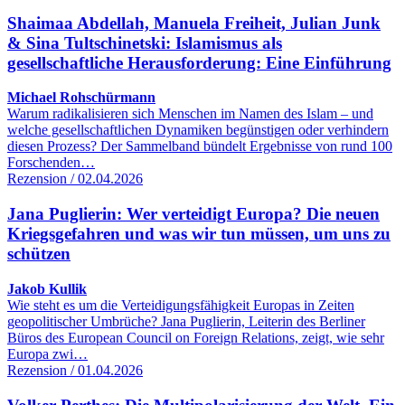
Shaimaa Abdellah, Manuela Freiheit, Julian Junk
& Sina Tultschinetski: Islamismus als
gesellschaftliche Herausforderung: Eine Einführung
Michael Rohschürmann
Warum radikalisieren sich Menschen im Namen des Islam – und
welche gesellschaftlichen Dynamiken begünstigen oder verhindern
diesen Prozess? Der Sammelband bündelt Ergebnisse von rund 100
Forschenden…
Rezension / 02.04.2026
Jana Puglierin: Wer verteidigt Europa? Die neuen
Kriegsgefahren und was wir tun müssen, um uns zu
schützen
Jakob Kullik
Wie steht es um die Verteidigungsfähigkeit Europas in Zeiten
geopolitischer Umbrüche? Jana Puglierin, Leiterin des Berliner
Büros des European Council on Foreign Relations, zeigt, wie sehr
Europa zwi…
Rezension / 01.04.2026