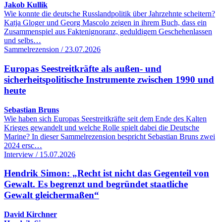
Jakob Kullik
Wie konnte die deutsche Russlandpolitik über Jahrzehnte scheitern?
Katja Gloger und Georg Mascolo zeigen in ihrem Buch, dass ein
Zusammenspiel aus Faktenignoranz, geduldigem Geschehenlassen
und selbs…
Sammelrezension / 23.07.2026
Europas Seestreitkräfte als außen- und
sicherheitspolitische Instrumente zwischen 1990 und
heute
Sebastian Bruns
Wie haben sich Europas Seestreitkräfte seit dem Ende des Kalten
Krieges gewandelt und welche Rolle spielt dabei die Deutsche
Marine? In dieser Sammelrezension bespricht Sebastian Bruns zwei
2024 ersc…
Interview / 15.07.2026
Hendrik Simon: „Recht ist nicht das Gegenteil von
Gewalt. Es begrenzt und begründet staatliche
Gewalt gleichermaßen“
David Kirchner