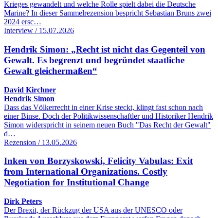
Krieges gewandelt und welche Rolle spielt dabei die Deutsche
Marine? In dieser Sammelrezension bespricht Sebastian Bruns zwei
2024 ersc…
Interview / 15.07.2026
Hendrik Simon: „Recht ist nicht das Gegenteil von
Gewalt. Es begrenzt und begründet staatliche
Gewalt gleichermaßen“
David Kirchner
Hendrik Simon
Dass das Völkerrecht in einer Krise steckt, klingt fast schon nach
einer Binse. Doch der Politikwissenschaftler und Historiker Hendrik
Simon widerspricht in seinem neuen Buch "Das Recht der Gewalt"
d…
Rezension / 13.05.2026
Inken von Borzyskowski, Felicity Vabulas: Exit
from International Organizations. Costly
Negotiation for Institutional Change
Dirk Peters
Der Brexit, der Rückzug der USA aus der UNESCO oder