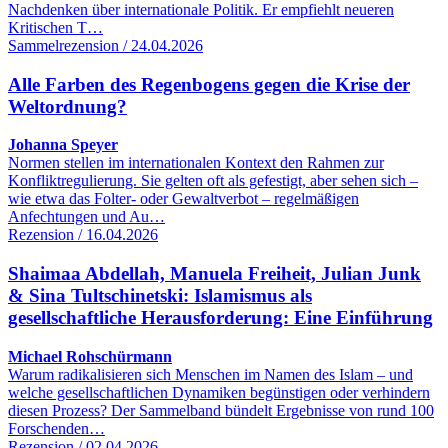
Nachdenken über internationale Politik. Er empfiehlt neueren
Kritischen T…
Sammelrezension / 24.04.2026
Alle Farben des Regenbogens gegen die Krise der
Weltordnung?
Johanna Speyer
Normen stellen im internationalen Kontext den Rahmen zur
Konfliktregulierung. Sie gelten oft als gefestigt, aber sehen sich –
wie etwa das Folter- oder Gewaltverbot – regelmäßigen
Anfechtungen und Au…
Rezension / 16.04.2026
Shaimaa Abdellah, Manuela Freiheit, Julian Junk
& Sina Tultschinetski: Islamismus als
gesellschaftliche Herausforderung: Eine Einführung
Michael Rohschürmann
Warum radikalisieren sich Menschen im Namen des Islam – und
welche gesellschaftlichen Dynamiken begünstigen oder verhindern
diesen Prozess? Der Sammelband bündelt Ergebnisse von rund 100
Forschenden…
Rezension / 02.04.2026