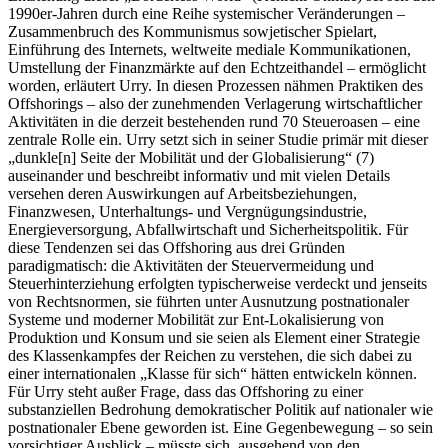
1990er‑Jahren durch eine Reihe systemischer Veränderungen –
Zusammenbruch des Kommunismus sowjetischer Spielart,
Einführung des Internets, weltweite mediale Kommunikationen,
Umstellung der Finanzmärkte auf den Echtzeithandel – ermöglicht
worden, erläutert Urry. In diesen Prozessen nähmen Praktiken des
Offshorings – also der zunehmenden Verlagerung wirtschaftlicher
Aktivitäten in die derzeit bestehenden rund 70 Steueroasen – eine
zentrale Rolle ein. Urry setzt sich in seiner Studie primär mit dieser
„dunkle[n] Seite der Mobilität und der Globalisierung“ (7)
auseinander und beschreibt informativ und mit vielen Details
versehen deren Auswirkungen auf Arbeitsbeziehungen,
Finanzwesen, Unterhaltungs‑ und Vergnügungsindustrie,
Energieversorgung, Abfallwirtschaft und Sicherheitspolitik. Für
diese Tendenzen sei das Offshoring aus drei Gründen
paradigmatisch: die Aktivitäten der Steuervermeidung und
Steuerhinterziehung erfolgten typischerweise verdeckt und jenseits
von Rechtsnormen, sie führten unter Ausnutzung postnationaler
Systeme und moderner Mobilität zur Ent‑Lokalisierung von
Produktion und Konsum und sie seien als Element einer Strategie
des Klassenkampfes der Reichen zu verstehen, die sich dabei zu
einer internationalen „Klasse für sich“ hätten entwickeln können.
Für Urry steht außer Frage, dass das Offshoring zu einer
substanziellen Bedrohung demokratischer Politik auf nationaler wie
postnationaler Ebene geworden ist. Eine Gegenbewegung – so sein
vorsichtiger Ausblick – müsste sich, ausgehend von den