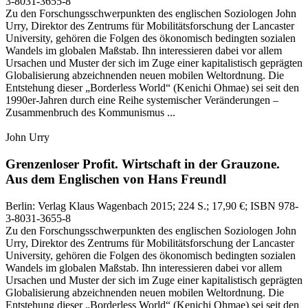
3-8031-3655-8
Zu den Forschungsschwerpunkten des englischen Soziologen John
Urry, Direktor des Zentrums für Mobilitätsforschung der Lancaster
University, gehören die Folgen des ökonomisch bedingten sozialen
Wandels im globalen Maßstab. Ihn interessieren dabei vor allem
Ursachen und Muster der sich im Zuge einer kapitalistisch geprägten
Globalisierung abzeichnenden neuen mobilen Weltordnung. Die
Entstehung dieser „Borderless World“ (Kenichi Ohmae) sei seit den
1990er‑Jahren durch eine Reihe systemischer Veränderungen –
Zusammenbruch des Kommunismus ...
John Urry
Grenzenloser Profit.
Wirtschaft in der Grauzone.
Aus dem Englischen von Hans Freundl
Berlin:
Verlag Klaus Wagenbach
2015
; 224 S.
; 17,90 €
; ISBN 978-
3-8031-3655-8
Zu den Forschungsschwerpunkten des englischen Soziologen John
Urry, Direktor des Zentrums für Mobilitätsforschung der Lancaster
University, gehören die Folgen des ökonomisch bedingten sozialen
Wandels im globalen Maßstab. Ihn interessieren dabei vor allem
Ursachen und Muster der sich im Zuge einer kapitalistisch geprägten
Globalisierung abzeichnenden neuen mobilen Weltordnung. Die
Entstehung dieser „Borderless World“ (Kenichi Ohmae) sei seit den