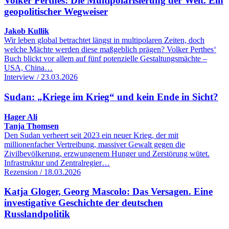
Volker Perthes: Die Multipolarisierung der Welt. Ein
geopolitischer Wegweiser
Jakob Kullik
Wir leben global betrachtet längst in multipolaren Zeiten, doch
welche Mächte werden diese maßgeblich prägen? Volker Perthes‘
Buch blickt vor allem auf fünf potenzielle Gestaltungsmächte –
USA, China…
Interview / 23.03.2026
Sudan: „Kriege im Krieg“ und kein Ende in Sicht?
Hager Ali
Tanja Thomsen
Den Sudan verheert seit 2023 ein neuer Krieg, der mit
millionenfacher Vertreibung, massiver Gewalt gegen die
Zivilbevölkerung, erzwungenem Hunger und Zerstörung wütet.
Infrastruktur und Zentralregier…
Rezension / 18.03.2026
Katja Gloger, Georg Mascolo: Das Versagen. Eine
investigative Geschichte der deutschen
Russlandpolitik