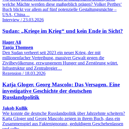
welche Mächte werden diese maßgeblich prägen? Volker Perthes‘
Buch blickt vor allem auf fünf potenzielle Gestaltungsmächte –
USA, China…
Interview / 23.03.2026
Sudan: „Kriege im Krieg“ und kein Ende in Sicht?
Hager Ali
Tanja Thomsen
Den Sudan verheert seit 2023 ein neuer Krieg, der mit
millionenfacher Vertreibung, massiver Gewalt gegen die
Zivilbevölkerung, erzwungenem Hunger und Zerstörung wütet.
Infrastruktur und Zentralregier…
Rezension / 18.03.2026
Katja Gloger, Georg Mascolo: Das Versagen. Eine
investigative Geschichte der deutschen
Russlandpolitik
Jakob Kullik
Wie konnte die deutsche Russlandpolitik über Jahrzehnte scheitern?
Katja Gloger und Georg Mascolo zeigen in ihrem Buch, dass ein
Zusammenspiel aus Faktenignoranz, geduldigem Geschehenlassen
und selbs…