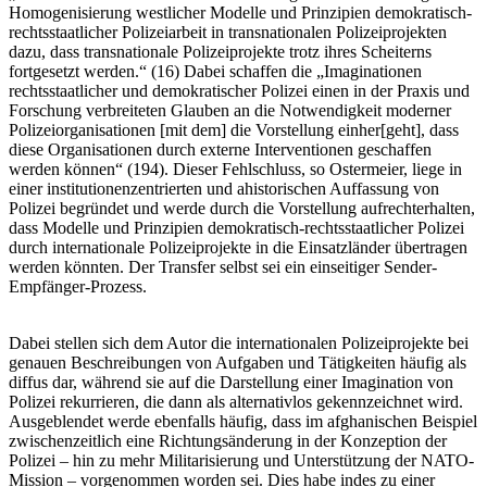
Homogenisierung westlicher Modelle und Prinzipien demokratisch-
rechtsstaatlicher Polizeiarbeit in transnationalen Polizeiprojekten
dazu, dass transnationale Polizeiprojekte trotz ihres Scheiterns
fortgesetzt werden.“ (16) Dabei schaffen die „Imaginationen
rechtsstaatlicher und demokratischer Polizei einen in der Praxis und
Forschung verbreiteten Glauben an die Notwendigkeit moderner
Polizeiorganisationen [mit dem] die Vorstellung einher[geht], dass
diese Organisationen durch externe Interventionen geschaffen
werden können“ (194). Dieser Fehlschluss, so Ostermeier, liege in
einer institutionenzentrierten und ahistorischen Auffassung von
Polizei begründet und werde durch die Vorstellung aufrechterhalten,
dass Modelle und Prinzipien demokratisch-rechtsstaatlicher Polizei
durch internationale Polizeiprojekte in die Einsatzländer übertragen
werden könnten. Der Transfer selbst sei ein einseitiger Sender-
Empfänger-Prozess.
Dabei stellen sich dem Autor die internationalen Polizeiprojekte bei
genauen Beschreibungen von Aufgaben und Tätigkeiten häufig als
diffus dar, während sie auf die Darstellung einer Imagination von
Polizei rekurrieren, die dann als alternativlos gekennzeichnet wird.
Ausgeblendet werde ebenfalls häufig, dass im afghanischen Beispiel
zwischenzeitlich eine Richtungsänderung in der Konzeption der
Polizei – hin zu mehr Militarisierung und Unterstützung der NATO-
Mission – vorgenommen worden sei. Dies habe indes zu einer