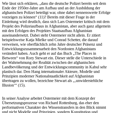
Wie lässt sich erklären, „dass die deutsche Polizei bereits seit dem
Ende der 1950er-Jahre am Aufbau und an der Ausbildung der
afghanischen Polizei beteiligt war, ohne dabei nennenswerte Erfolge
vorzeigen zu können“ (11)? Bereits mit dieser Frage in der
Einleitung wird deutlich, dass sich Lars Ostermeier kritisch mit dem
Projekt des Polizeiaufbaus in Afghanistan, aber auch ganz allgemein
mit den Erfolgen des Projektes Staatsaufbau Afghanistan
auseinandersetzt. Dabei steht Ostermeier nicht allein. Er zitiert
beispielsweise Katja Mielke und Conrad Schetter, die darauf
verweisen, wie oberflächlich zehn Jahre deutscher Präsenz und
Entwicklungszusammenarbeit den Nordosten Afghanistans
verändert haben. Auch geht er auf das Buch „The Places in
Between“ von Rory Stewart ein. Dieser stelle die Unterschiede in
der Wahrnehmung der Realität zwischen der afghanischen
Landbevölkerung und der Entwicklungscommunity in Kabul sehr
plastisch dar. Den Hang internationaler Akteure, Modelle und
Prinzipien moderner Nationalstaatlichkeit auf Afghanistan
übertragen zu wollen, bezeichne Stewart als „‚unwiderstehliche
Illusion‘“ (15).
In seiner Analyse arbeitet Ostermeier mit dem Konzept der
Übersetzungsprozesse von Richard Rottenburg, das eher den
performativen Charakter des Wissenstransfers in den Blick nimmt
und nicht Modelle und Prinzipien, sondern Konstitution und