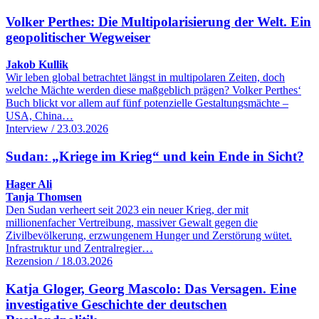
Volker Perthes: Die Multipolarisierung der Welt. Ein
geopolitischer Wegweiser
Jakob Kullik
Wir leben global betrachtet längst in multipolaren Zeiten, doch
welche Mächte werden diese maßgeblich prägen? Volker Perthes‘
Buch blickt vor allem auf fünf potenzielle Gestaltungsmächte –
USA, China…
Interview / 23.03.2026
Sudan: „Kriege im Krieg“ und kein Ende in Sicht?
Hager Ali
Tanja Thomsen
Den Sudan verheert seit 2023 ein neuer Krieg, der mit
millionenfacher Vertreibung, massiver Gewalt gegen die
Zivilbevölkerung, erzwungenem Hunger und Zerstörung wütet.
Infrastruktur und Zentralregier…
Rezension / 18.03.2026
Katja Gloger, Georg Mascolo: Das Versagen. Eine
investigative Geschichte der deutschen