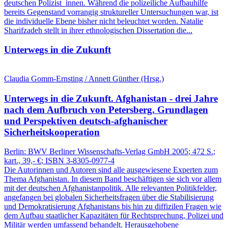
deutschen Polizist_innen. Während die polizeiliche Aufbauhilfe
bereits Gegenstand vorrangig struktureller Untersuchungen war, ist
die individuelle Ebene bisher nicht beleuchtet worden. Natalie
Sharifzadeh stellt in ihrer ethnologischen Dissertation die...
Unterwegs in die Zukunft
Claudia Gomm-Ernsting / Annett Günther (Hrsg.)
Unterwegs in die Zukunft.
Afghanistan - drei Jahre
nach dem Aufbruch von Petersberg.
Grundlagen
und Perspektiven deutsch-afghanischer
Sicherheitskooperation
Berlin:
BWV Berliner Wissenschafts-Verlag GmbH
2005
; 472 S.
;
kart., 39,- €
; ISBN 3-8305-0977-4
Die Autorinnen und Autoren sind alle ausgewiesene Experten zum
Thema Afghanistan. In diesem Band beschäftigen sie sich vor allem
mit der deutschen Afghanistanpolitik. Alle relevanten Politikfelder,
angefangen bei globalen Sicherheitsfragen über die Stabilisierung
und Demokratisierung Afghanistans bis hin zu diffizilen Fragen wie
dem Aufbau staatlicher Kapazitäten für Rechtsprechung, Polizei und
Militär werden umfassend behandelt. Herausgehobene