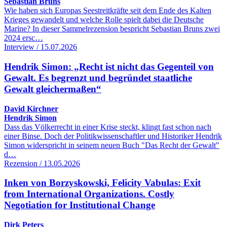
Sebastian Bruns
Wie haben sich Europas Seestreitkräfte seit dem Ende des Kalten
Krieges gewandelt und welche Rolle spielt dabei die Deutsche
Marine? In dieser Sammelrezension bespricht Sebastian Bruns zwei
2024 ersc…
Interview / 15.07.2026
Hendrik Simon: „Recht ist nicht das Gegenteil von
Gewalt. Es begrenzt und begründet staatliche
Gewalt gleichermaßen“
David Kirchner
Hendrik Simon
Dass das Völkerrecht in einer Krise steckt, klingt fast schon nach
einer Binse. Doch der Politikwissenschaftler und Historiker Hendrik
Simon widerspricht in seinem neuen Buch "Das Recht der Gewalt"
d…
Rezension / 13.05.2026
Inken von Borzyskowski, Felicity Vabulas: Exit
from International Organizations. Costly
Negotiation for Institutional Change
Dirk Peters