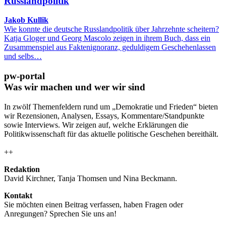
Russlandpolitik
Jakob Kullik
Wie konnte die deutsche Russlandpolitik über Jahrzehnte scheitern?
Katja Gloger und Georg Mascolo zeigen in ihrem Buch, dass ein
Zusammenspiel aus Faktenignoranz, geduldigem Geschehenlassen
und selbs…
pw-portal
Was wir machen und wer wir sind
In zwölf Themenfeldern rund um „Demokratie und Frieden“ bieten
wir Rezensionen, Analysen, Essays, Kommentare/Standpunkte
sowie Interviews. Wir zeigen auf, welche Erklärungen die
Politikwissenschaft für das aktuelle politische Geschehen bereithält.
++
Redaktion
David Kirchner, Tanja Thomsen
und
Nina Beckmann.
Kontakt
Sie möchten einen Beitrag verfassen, haben Fragen oder
Anregungen? Sprechen Sie uns an!