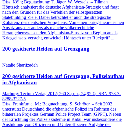
Diss. Köln; Begutachtung: T. Jäger, W. Wessels. – Tillman
Höntzsch analysiert die deutsche Afghanistan‑Strategie und fragt
nach den Gründen für das Verfehlen der selbstgesetzten
Statebuilding‑Ziele. Dabei betrachtet er auch die strategische
Kohärenz des deutschen Vorgehens. Von einem kriegstheoretischen
Ansatz aus, der anders als manche völkerrechtliche
Herangehensweisen den Afghanistan‑Einsatz von Beginn an als
Kriegseinsatz versteht, entwickelt Höntzsch unter Rückgriff ...
200 gesicherte Helden auf Grenzgang
Natalie Sharifzadeh
200 gesicherte Helden auf Grenzgang.
Polizeiaufbau
in Afghanistan
Marburg:
Tectum Verlag
2012
; 260 S.
; pb., 24,95 €
; ISBN 978-3-
8288-3227-5
Diss. Frankfurt a. M.; Begutachtung: S. Schröter. – Seit 2002
unterstützt Deutschland die afghanische Polizei im Rahmen des
bilateralen Projektes German Police Project Team (GPPT). Neben
der Errichtung der Polizeiakademie in Kabul war insbesondere die
Ausbildung von Offizieren und Unteroffizieren Aufgabe der