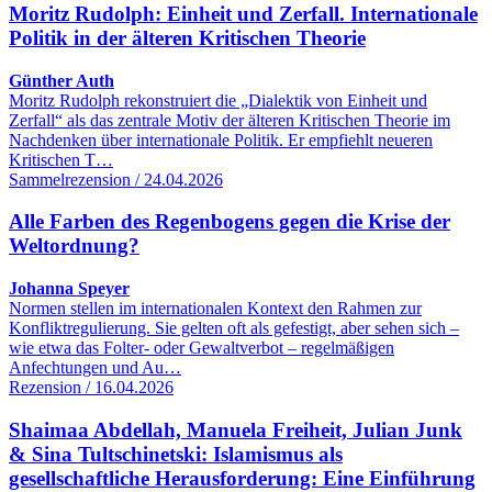
Moritz Rudolph: Einheit und Zerfall. Internationale
Politik in der älteren Kritischen Theorie
Günther Auth
Moritz Rudolph rekonstruiert die „Dialektik von Einheit und
Zerfall“ als das zentrale Motiv der älteren Kritischen Theorie im
Nachdenken über internationale Politik. Er empfiehlt neueren
Kritischen T…
Sammelrezension / 24.04.2026
Alle Farben des Regenbogens gegen die Krise der
Weltordnung?
Johanna Speyer
Normen stellen im internationalen Kontext den Rahmen zur
Konfliktregulierung. Sie gelten oft als gefestigt, aber sehen sich –
wie etwa das Folter- oder Gewaltverbot – regelmäßigen
Anfechtungen und Au…
Rezension / 16.04.2026
Shaimaa Abdellah, Manuela Freiheit, Julian Junk
& Sina Tultschinetski: Islamismus als
gesellschaftliche Herausforderung: Eine Einführung