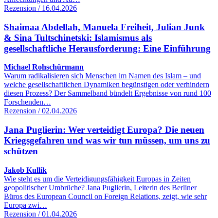
Rezension / 16.04.2026
Shaimaa Abdellah, Manuela Freiheit, Julian Junk
& Sina Tultschinetski: Islamismus als
gesellschaftliche Herausforderung: Eine Einführung
Michael Rohschürmann
Warum radikalisieren sich Menschen im Namen des Islam – und
welche gesellschaftlichen Dynamiken begünstigen oder verhindern
diesen Prozess? Der Sammelband bündelt Ergebnisse von rund 100
Forschenden…
Rezension / 02.04.2026
Jana Puglierin: Wer verteidigt Europa? Die neuen
Kriegsgefahren und was wir tun müssen, um uns zu
schützen
Jakob Kullik
Wie steht es um die Verteidigungsfähigkeit Europas in Zeiten
geopolitischer Umbrüche? Jana Puglierin, Leiterin des Berliner
Büros des European Council on Foreign Relations, zeigt, wie sehr
Europa zwi…
Rezension / 01.04.2026