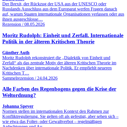
Der Brexit, der Rückzug der USA aus der UNESCO oder
Russlands Ausschluss aus dem Europarat werfen Fragen danach
auf, warum Staaten internationale Organisationen verlassen oder aus
ihnen ausgeschlosse…
Rezension / 08.05.2026
Moritz Rudolph: Einheit und Zerfall. Internationale
Politik in der älteren Kritischen Theorie
Günther Auth
Moritz Rudolph rekonstruiert die „Dialektik von Einheit und
Zerfall“ als das zentrale Motiv der älteren Kritischen Theorie im
Nachdenken über internationale Politik. Er empfiehlt neueren
Kritischen T…
Sammelrezension / 24.04.2026
Alle Farben des Regenbogens gegen die Krise der
Weltordnung?
Johanna Speyer
Normen stellen im internationalen Kontext den Rahmen zur
Konfliktregulierung. Sie gelten oft als gefestigt, aber sehen sich –
wie etwa das Folter- oder Gewaltverbot – regelmäßigen
Anfechtungen und Au…