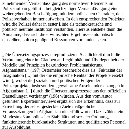
zunehmenden Vernachlässigung des normativen Elements im
Polizeiaufbau geführt – bei gleichzeitiger Vernachlässigung einer
weitergehenden Beschäftigung mit dem politischen Charakter, den
Polizeivorhaben immer aufweisen. In den entsprechenden Projekten
wird die Polizei daher in erster Linie als technokratische und
politisch neutrale Institution verstanden. Hieraus entstehe dann die
Annahme, dass sich die erwünschten Ergebnisse automatisch
einstellten, sofern genügend Ressourcen vorhanden seien.
„Die Übersetzungsprozesse reproduzieren Staatlichkeit durch die
Verbreitung einer im Glauben an Legitimität und Überlegenheit der
Modelle und Prinzipien begründeten Problematisierung
Afghanistans.“ (197) Ostermeier beschreibt dies als „Faktizität der
Imagination [...] mit der die empirische Realität der Projekte ersetzt
wird [, wobei die] sozialen und politischen Folgen der
Polizeiprojekte, insbesondere gewaltsame Auseinandersetzungen in
Afghanistan [...] durch die Übersetzungsprozesse aus den offiziellen
Darstellungen verdrängt“ (196) würden. Aus den vom Autor
geführten Experteninterviews ergibt sich die Erkenntnis, dass zur
Erreichung der selbst gesteckten Ziele maßgebliche
Voraussetzungen in Afghanistan nie erfüllt waren: Dazu zählen ein
Mindestmaß an politischer Stabilität und sozialer Ordnung,
funktionierende bürokratische Strukturen und qualifiziertes Personal
zur Ausbildung.