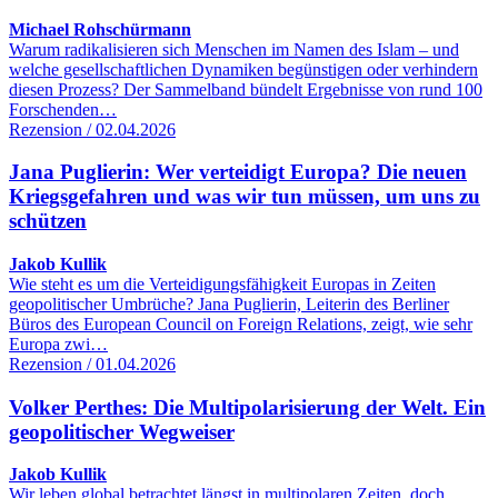
Michael Rohschürmann
Warum radikalisieren sich Menschen im Namen des Islam – und
welche gesellschaftlichen Dynamiken begünstigen oder verhindern
diesen Prozess? Der Sammelband bündelt Ergebnisse von rund 100
Forschenden…
Rezension / 02.04.2026
Jana Puglierin: Wer verteidigt Europa? Die neuen
Kriegsgefahren und was wir tun müssen, um uns zu
schützen
Jakob Kullik
Wie steht es um die Verteidigungsfähigkeit Europas in Zeiten
geopolitischer Umbrüche? Jana Puglierin, Leiterin des Berliner
Büros des European Council on Foreign Relations, zeigt, wie sehr
Europa zwi…
Rezension / 01.04.2026
Volker Perthes: Die Multipolarisierung der Welt. Ein
geopolitischer Wegweiser
Jakob Kullik
Wir leben global betrachtet längst in multipolaren Zeiten, doch