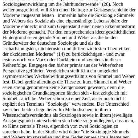
Soziologieentwicklung um die Jahrhundertwende" (26). Noch
weiter ausgreifend, will Kim einen Beitrag zur Geistesgeschichte der
Moderne insgesamt leisten - immerhin habe die Soziologie Simmels
und Webers das Soziale als eine eigenständige Lebenssphäre der
Moderne entdeckt und zum Gegenstand einer neuen Erkenntnisform
der Moderne gemacht. Für den entsprechenden ideengeschichtlichen
Hintergrund seien gerade Simmel und Weber als die beiden
Gründerväter der deutschen Soziologie und als die
"scharfsinnigsten, nüchternsten und differenziertesten Theoretiker
der okzidentalen Moderne" (14) zu berücksichtigen - und zwar
erstens noch vor Marx oder Durkheim und zweitens in dieser
Reihenfolge. Entgegen den bisher primär aus der Weber'schen
Perspektive geführten Vergleichen stellt Kim ein umgekehrt
asymmetrisches Wechselwirkungsverhältnis von Simmel und Weber
fest. Dabei greife allerdings die These zu kurz, Simmel und Weber
seien streng genommen keine Zeitgenossen gewesen, denn die
soziologischen Grundkategorien fänden sich - fast zeitgleich mit
Simmel - auch bei Weber schon zu einer Zeit, als er noch nicht
explizit den Terminus "Soziologie" verwendete. Der Unterschied
zwischen beiden liege tiefer. Im Methodischen, in ihrem
Wissenschaftsverständnis als Soziologen sowie in ihrem jeweiligen
Ausgangspunkt unterscheiden sich beide so grundlegend, dass man,
so Kims zentrale These, eigentlich von zwei Soziologien zu
sprechen habe. In der Studie wird daher "die Soziologie Simmels
und Webers im speziellen und ihre Gedankenwelt im allgemeinen