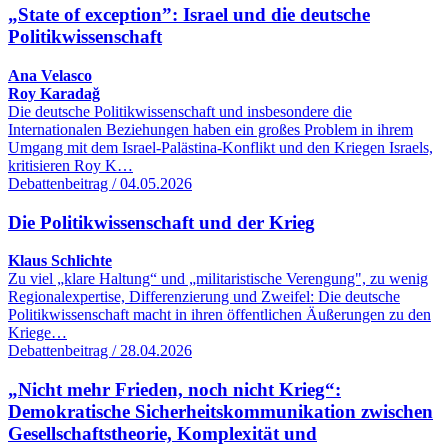
„State of exception”: Israel und die deutsche
Politikwissenschaft
Ana Velasco
Roy Karadağ
Die deutsche Politikwissenschaft und insbesondere die
Internationalen Beziehungen haben ein großes Problem in ihrem
Umgang mit dem Israel-Palästina-Konflikt und den Kriegen Israels,
kritisieren Roy K…
Debattenbeitrag / 04.05.2026
Die Politikwissenschaft und der Krieg
Klaus Schlichte
Zu viel „klare Haltung“ und „militaristische Verengung", zu wenig
Regionalexpertise, Differenzierung und Zweifel: Die deutsche
Politikwissenschaft macht in ihren öffentlichen Äußerungen zu den
Kriege…
Debattenbeitrag / 28.04.2026
„Nicht mehr Frieden, noch nicht Krieg“:
Demokratische Sicherheitskommunikation zwischen
Gesellschaftstheorie, Komplexität und