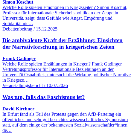
Simon Koschut
Welche Rolle spielen Emotionen in Kriegszeiten? Simon Koschut,
Professor für Internationale Sicherheitspolitik an der Zeppelin
Universität, zeigt, dass Gefühle wie Angst, Empörung und
Solidarität nic…
Debattenbeitrag / 15.12.2025
Die ambivalente Kraft der Erzählung: Einsichten
der Narrativforschung in kriegerischen Zeiten
Frank Gadinger
Welche Rolle spielen Erzählungen in Kriegen? Frank Gadinger,
Vertretungsprofessor für Internationale Beziehungen an der
Universität Osnabrück, untersucht die Wirkung politischer Narrative
in Kriegsze…
Veranstaltungsbericht / 10.07.2026
Was tun, falls das Faschismus ist?
David Kirchner
In Erfurt fand als Teil des Protests gegen den AfD-Parteitag ein
öffentliches und sehr gut besuchtes wissenschaftliches Symposium
statt, auf dem einige der bekanntesten Sozialwissenschaftler*innen
de…