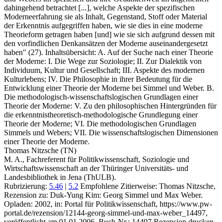
dahingehend betrachtet [...], welche Aspekte der spezifischen
Moderneerfahrung sie als Inhalt, Gegenstand, Stoff oder Material
der Erkenntnis aufgegriffen haben, wie sie dies in eine moderne
Theorieform getragen haben [und] wie sie sich aufgrund dessen mit
den vorfindlichen Denkansätzen der Moderne auseinandergesetzt
haben" (27). Inhaltsübersicht: A. Auf der Suche nach einer Theorie
der Moderne: I. Die Wege zur Soziologie; II. Zur Dialektik von
Individuum, Kultur und Gesellschaft; III. Aspekte des modernen
Kulturlebens; IV. Die Philosophie in ihrer Bedeutung für die
Entwicklung einer Theorie der Moderne bei Simmel und Weber. B.
Die methodologisch-wissenschaftslogischen Grundlagen einer
Theorie der Moderne: V. Zu den philosophischen Hintergründen für
die erkenntnistheoretisch-methodologische Grundlegung einer
Theorie der Moderne; VI. Die methodologischen Grundlagen
Simmels und Webers; VII. Die wissenschaftslogischen Dimensionen
einer Theorie der Moderne.
Thomas Nitzsche (TN)
M. A., Fachreferent für Politikwissenschaft, Soziologie und
Wirtschaftswissenschaft an der Thüringer Universitäts- und
Landesbibliothek in Jena (ThULB).
Rubrizierung:
5.46
|
5.2
Empfohlene Zitierweise: Thomas Nitzsche,
Rezension zu: Duk-Yung Kim
: Georg Simmel und Max Weber.
Opladen: 2002, in: Portal für Politikwissenschaft, https://www.pw-
portal.de/rezension/12144-georg-simmel-und-max-weber_14497,
veröffentlicht am 01.01.2006.
Buch-Nr.: 14497
Rezension drucken