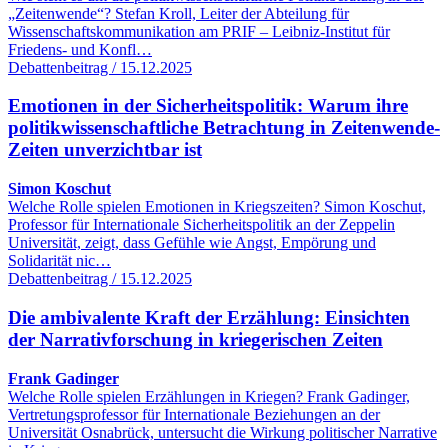
„Zeitenwende“? Stefan Kroll, Leiter der Abteilung für
Wissenschaftskommunikation am PRIF – Leibniz-Institut für
Friedens- und Konfl…
Debattenbeitrag / 15.12.2025
Emotionen in der Sicherheitspolitik: Warum ihre
politikwissenschaftliche Betrachtung in Zeitenwende-
Zeiten unverzichtbar ist
Simon Koschut
Welche Rolle spielen Emotionen in Kriegszeiten? Simon Koschut,
Professor für Internationale Sicherheitspolitik an der Zeppelin
Universität, zeigt, dass Gefühle wie Angst, Empörung und
Solidarität nic…
Debattenbeitrag / 15.12.2025
Die ambivalente Kraft der Erzählung: Einsichten
der Narrativforschung in kriegerischen Zeiten
Frank Gadinger
Welche Rolle spielen Erzählungen in Kriegen? Frank Gadinger,
Vertretungsprofessor für Internationale Beziehungen an der
Universität Osnabrück, untersucht die Wirkung politischer Narrative