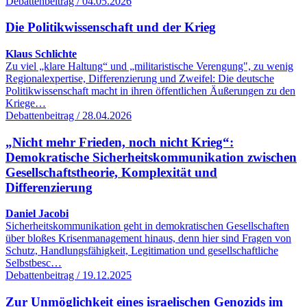
Debattenbeitrag / 04.05.2026
Die Politikwissenschaft und der Krieg
Klaus Schlichte
Zu viel „klare Haltung“ und „militaristische Verengung", zu wenig
Regionalexpertise, Differenzierung und Zweifel: Die deutsche
Politikwissenschaft macht in ihren öffentlichen Äußerungen zu den
Kriege…
Debattenbeitrag / 28.04.2026
„Nicht mehr Frieden, noch nicht Krieg“:
Demokratische Sicherheitskommunikation zwischen
Gesellschaftstheorie, Komplexität und
Differenzierung
Daniel Jacobi
Sicherheitskommunikation geht in demokratischen Gesellschaften
über bloßes Krisenmanagement hinaus, denn hier sind Fragen von
Schutz, Handlungsfähigkeit, Legitimation und gesellschaftliche
Selbstbesc…
Debattenbeitrag / 19.12.2025
Zur Unmöglichkeit eines israelischen Genozids im