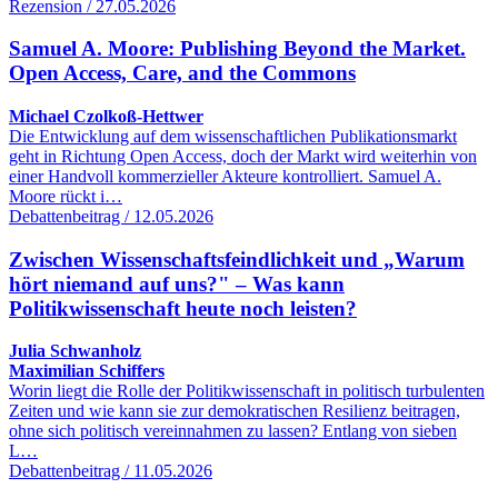
Rezension / 27.05.2026
Samuel A. Moore: Publishing Beyond the Market.
Open Access, Care, and the Commons
Michael Czolkoß-Hettwer
Die Entwicklung auf dem wissenschaftlichen Publikationsmarkt
geht in Richtung Open Access, doch der Markt wird weiterhin von
einer Handvoll kommerzieller Akteure kontrolliert. Samuel A.
Moore rückt i…
Debattenbeitrag / 12.05.2026
Zwischen Wissenschaftsfeindlichkeit und „Warum
hört niemand auf uns?" – Was kann
Politikwissenschaft heute noch leisten?
Julia Schwanholz
Maximilian Schiffers
Worin liegt die Rolle der Politikwissenschaft in politisch turbulenten
Zeiten und wie kann sie zur demokratischen Resilienz beitragen,
ohne sich politisch vereinnahmen zu lassen? Entlang von sieben
L…
Debattenbeitrag / 11.05.2026