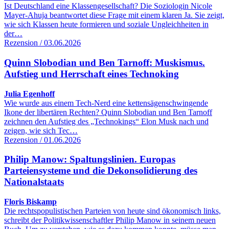
Ist Deutschland eine Klassengesellschaft? Die Soziologin Nicole
Mayer-Ahuja beantwortet diese Frage mit einem klaren Ja. Sie zeigt,
wie sich Klassen heute formieren und soziale Ungleichheiten in
der…
Rezension / 03.06.2026
Quinn Slobodian und Ben Tarnoff: Muskismus.
Aufstieg und Herrschaft eines Technoking
Julia Egenhoff
Wie wurde aus einem Tech-Nerd eine kettensägenschwingende
Ikone der libertären Rechten? Quinn Slobodian und Ben Tarnoff
zeichnen den Aufstieg des „Technokings“ Elon Musk nach und
zeigen, wie sich Tec…
Rezension / 01.06.2026
Philip Manow: Spaltungslinien. Europas
Parteiensysteme und die Dekonsolidierung des
Nationalstaats
Floris Biskamp
Die rechtspopulistischen Parteien von heute sind ökonomisch links,
schreibt der Politikwissenschaftler Philip Manow in seinem neuen