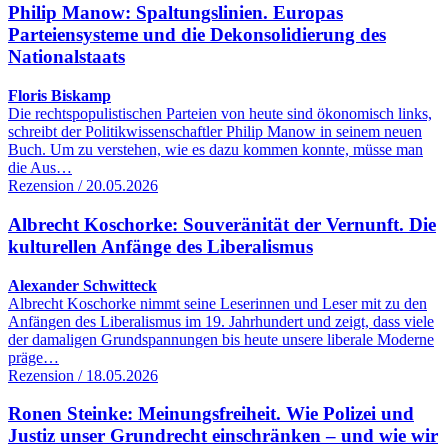
Philip Manow: Spaltungslinien. Europas
Parteiensysteme und die Dekonsolidierung des
Nationalstaats
Floris Biskamp
Die rechtspopulistischen Parteien von heute sind ökonomisch links,
schreibt der Politikwissenschaftler Philip Manow in seinem neuen
Buch. Um zu verstehen, wie es dazu kommen konnte, müsse man
die Aus…
Rezension / 20.05.2026
Albrecht Koschorke: Souveränität der Vernunft. Die
kulturellen Anfänge des Liberalismus
Alexander Schwitteck
Albrecht Koschorke nimmt seine Leserinnen und Leser mit zu den
Anfängen des Liberalismus im 19. Jahrhundert und zeigt, dass viele
der damaligen Grundspannungen bis heute unsere liberale Moderne
präge…
Rezension / 18.05.2026
Ronen Steinke: Meinungsfreiheit. Wie Polizei und
Justiz unser Grundrecht einschränken – und wie wir