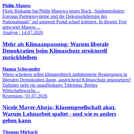
Philip Manow
Floris Biskamp hat Philip Manows neues Buch „Spaltungslinien:
Europas Parteiensysteme und die Dekonsolidierung des
Nationalstaats“ auf unserem Portal scharf kritisiert. In diesem Text
antwortet Manow…
Analyse / 14.07.2026
Mehr als Klimaanpassung: Warum liberale
Demokratien beim Klimaschutz strukturell
zurückbleiben
Hanna Schwander
Wieso scheitern selbst klimapolitisch ambitionierte Regierungen in
liberalen Demokratien daran, ausreichend Klimaschutz umzusetzen?
Dahinter steht ein unauflösbares Trilemma: Breites
Wirtschaftswachs…
Rezension / 01.07.2026
Nicole Mayer-Ahuja: Klassengesellschaft akut.
Warum Lohnarbeit spaltet - und wie es anders
gehen kann
Thomas Mirbach