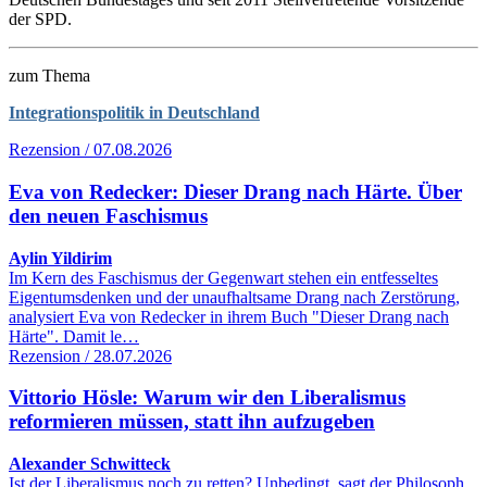
der SPD.
zum Thema
Integrationspolitik in Deutschland
Rezension / 07.08.2026
Eva von Redecker: Dieser Drang nach Härte. Über
den neuen Faschismus
Aylin Yildirim
Im Kern des Faschismus der Gegenwart stehen ein entfesseltes
Eigentumsdenken und der unaufhaltsame Drang nach Zerstörung,
analysiert Eva von Redecker in ihrem Buch "Dieser Drang nach
Härte". Damit le…
Rezension / 28.07.2026
Vittorio Hösle: Warum wir den Liberalismus
reformieren müssen, statt ihn aufzugeben
Alexander Schwitteck
Ist der Liberalismus noch zu retten? Unbedingt, sagt der Philosoph