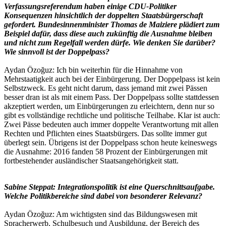
Verfassungsreferendum haben einige CDU-Politiker
Konsequenzen hinsichtlich der doppelten Staatsbürgerschaft
gefordert. Bundesinnenminister Thomas de Maiziere plädiert zum
Beispiel dafür, dass diese auch zukünftig die Ausnahme bleiben
und nicht zum Regelfall werden dürfe. Wie denken Sie darüber?
Wie sinnvoll ist der Doppelpass?
Aydan Özoğuz: Ich bin weiterhin für die Hinnahme von
Mehrstaatigkeit auch bei der Einbürgerung. Der Doppelpass ist kein
Selbstzweck. Es geht nicht darum, dass jemand mit zwei Pässen
besser dran ist als mit einem Pass. Der Doppelpass sollte stattdessen
akzeptiert werden, um Einbürgerungen zu erleichtern, denn nur so
gibt es vollständige rechtliche und politische Teilhabe. Klar ist auch:
Zwei Pässe bedeuten auch immer doppelte Verantwortung mit allen
Rechten und Pflichten eines Staatsbürgers. Das sollte immer gut
überlegt sein. Übrigens ist der Doppelpass schon heute keineswegs
die Ausnahme: 2016 fanden 58 Prozent der Einbürgerungen mit
fortbestehender ausländischer Staatsangehörigkeit statt.
Sabine Steppat: Integrationspolitik ist eine Querschnittsaufgabe.
Welche Politikbereiche sind dabei von besonderer Relevanz?
Aydan Özoğuz: Am wichtigsten sind das Bildungswesen mit
Spracherwerb, Schulbesuch und Ausbildung, der Bereich des