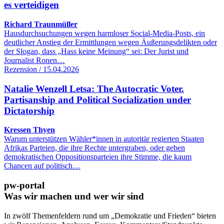
es verteidigen
Richard Traunmüller
Hausdurchsuchungen wegen harmloser Social-Media-Posts, ein
deutlicher Anstieg der Ermittlungen wegen Äußerungsdelikten oder
der Slogan, dass „Hass keine Meinung“ sei: Der Jurist und
Journalist Ronen…
Rezension / 15.04.2026
Natalie Wenzell Letsa: The Autocratic Voter.
Partisanship and Political Socialization under
Dictatorship
Kressen Thyen
Warum unterstützen Wähler*innen in autoritär regierten Staaten
Afrikas Parteien, die ihre Rechte untergraben, oder geben
demokratischen Oppositionsparteien ihre Stimme, die kaum
Chancen auf politisch…
pw-portal
Was wir machen und wer wir sind
In zwölf Themenfeldern rund um „Demokratie und Frieden“ bieten