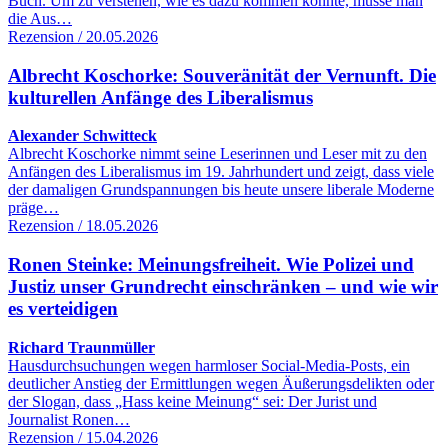
Buch. Um zu verstehen, wie es dazu kommen konnte, müsse man
die Aus…
Rezension / 20.05.2026
Albrecht Koschorke: Souveränität der Vernunft. Die
kulturellen Anfänge des Liberalismus
Alexander Schwitteck
Albrecht Koschorke nimmt seine Leserinnen und Leser mit zu den
Anfängen des Liberalismus im 19. Jahrhundert und zeigt, dass viele
der damaligen Grundspannungen bis heute unsere liberale Moderne
präge…
Rezension / 18.05.2026
Ronen Steinke: Meinungsfreiheit. Wie Polizei und
Justiz unser Grundrecht einschränken – und wie wir
es verteidigen
Richard Traunmüller
Hausdurchsuchungen wegen harmloser Social-Media-Posts, ein
deutlicher Anstieg der Ermittlungen wegen Äußerungsdelikten oder
der Slogan, dass „Hass keine Meinung“ sei: Der Jurist und
Journalist Ronen…
Rezension / 15.04.2026