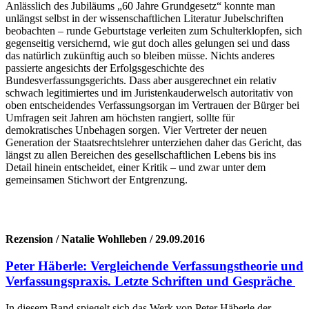
Anlässlich des Jubiläums „60 Jahre Grundgesetz“ konnte man
unlängst selbst in der wissenschaftlichen Literatur Jubelschriften
beobachten – runde Geburtstage verleiten zum Schulterklopfen, sich
gegenseitig versichernd, wie gut doch alles gelungen sei und dass
das natürlich zukünftig auch so bleiben müsse. Nichts anderes
passierte angesichts der Erfolgsgeschichte des
Bundesverfassungsgerichts. Dass aber ausgerechnet ein relativ
schwach legitimiertes und im Juristenkauderwelsch autoritativ von
oben entscheidendes Verfassungsorgan im Vertrauen der Bürger bei
Umfragen seit Jahren am höchsten rangiert, sollte für
demokratisches Unbehagen sorgen. Vier Vertreter der neuen
Generation der Staatsrechtslehrer unterziehen daher das Gericht, das
längst zu allen Bereichen des gesellschaftlichen Lebens bis ins
Detail hinein entscheidet, einer Kritik – und zwar unter dem
gemeinsamen Stichwort der Entgrenzung.
Rezension / Natalie Wohlleben / 29.09.2016
Peter Häberle: Vergleichende Verfassungstheorie und
Verfassungspraxis. Letzte Schriften und Gespräche
In diesem Band spiegelt sich das Werk von Peter Häberle der