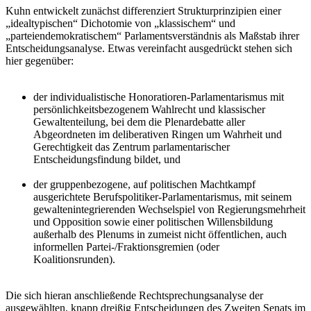
Kuhn entwickelt zunächst differenziert Strukturprinzipien einer
„idealtypischen“ Dichotomie von „klassischem“ und
„parteiendemokratischem“ Parlamentsverständnis als Maßstab ihrer
Entscheidungsanalyse. Etwas vereinfacht ausgedrückt stehen sich
hier gegenüber:
der individualistische Honoratioren-Parlamentarismus mit
persönlichkeitsbezogenem Wahlrecht und klassischer
Gewaltenteilung, bei dem die Plenardebatte aller
Abgeordneten im deliberativen Ringen um Wahrheit und
Gerechtigkeit das Zentrum parlamentarischer
Entscheidungsfindung bildet, und
der gruppenbezogene, auf politischen Machtkampf
ausgerichtete Berufspolitiker-Parlamentarismus, mit seinem
gewaltenintegrierenden Wechselspiel von Regierungsmehrheit
und Opposition sowie einer politischen Willensbildung
außerhalb des Plenums in zumeist nicht öffentlichen, auch
informellen Partei-/Fraktionsgremien (oder
Koalitionsrunden).
Die sich hieran anschließende Rechtsprechungsanalyse der
ausgewählten, knapp dreißig Entscheidungen des Zweiten Senats im