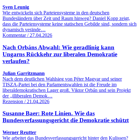
Sven Leunig
Wie entwickeln sich Parteiensysteme in den deutschen
Bundesländern über Zeit und Raum hinweg? Daniel Kopp zeigt,
dass die Parteiensysteme keine statischen Gebilde sind, sondern sich
dynamisch verände…
Kommentar / 27.04.2026
Nach Orbáns Abwahl: Wie geradlinig kann
Ungarns Rückkehr zur liberalen Demokratie
verlaufen?
Julian Garritzmann
Nach dem deutlichen Wahlsieg von Péter Magyar und seiner
TISZA-Partei bei den Parlamentswahlen ist die Freude im
liberaldemokratischen Lager groß. Viktor Orbán und sein Projekt
der „illiberalen Demok…
Rezension / 21.04.2026
Susanne Baer: Rote Linien. Wie das
Bundesverfassungsgericht die Demokratie schützt
Werner Reutter
Wie arbeitet das Bundesverfassungsgericht hinter den Kulissen?