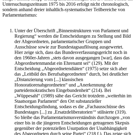
Untersuchungszeitraum 1975 bis 2016 erfolgt nicht chronologisch,
sondern anhand dreier inhaltlich-systematischer Teilbereiche von
Parlamentarismus:
Unter der Überschrift „Binnenstrukturen von Parlament und
Regierung“ werden die Entscheidungen zu Stellung und Bild
der Abgeordneten, parlamentarischer Gruppen und
Ausschüsse sowie zur Bundestagsauflösung ausgewertet.
Hier zeige sich, dass das Bundesverfassungsgericht noch in
den 1960er-Jahren „stets davon ausgegangen [war], dass das
Abgeordnetenmandat ein Ehrenamt sei“ (129). Mit der
Entscheidung „Abgeordnetendiäten“ (1975) setze sich aber
das „Leitbild des Berufsabgeordneten“ durch, bei deutlicher
„Distanzierung vom [...] klassischen
Honoratiorenabgeordneten“ und „Anerkennung der
parteidemokratischen Eingebundenheit“ (214). Bei
„Wüppesahl“ (1989) sähe das Gericht trotzdem „weiterhin im
Staatsorgan Parlament“ den Ort substanzieller
Entscheidungsfindung, sodass es die „Fachausschüsse des
Bundestages [...] zu ‚Ersatzdeliberatorien‘“ stilisierte (319).
So bleibe das Parlamentarismusverständnis durchzogen „von
einer bis in die jüngeren Entscheidungen getragenen Skepsis
gegenüber der potenziellen Usurpation der Unabhängigkeit
des Abgeordneten durch seine Partei“ (218 f.). Das zeige sich