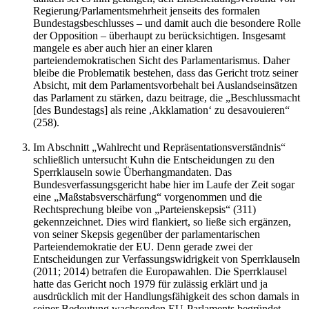
Regierung/Parlamentsmehrheit jenseits des formalen
Bundestagsbeschlusses – und damit auch die besondere Rolle
der Opposition – überhaupt zu berücksichtigen. Insgesamt
mangele es aber auch hier an einer klaren
parteiendemokratischen Sicht des Parlamentarismus. Daher
bleibe die Problematik bestehen, dass das Gericht trotz seiner
Absicht, mit dem Parlamentsvorbehalt bei Auslandseinsätzen
das Parlament zu stärken, dazu beitrage, die „Beschlussmacht
[des Bundestags] als reine ,Akklamation‘ zu desavouieren“
(258).
Im Abschnitt „Wahlrecht und Repräsentationsverständnis“
schließlich untersucht Kuhn die Entscheidungen zu den
Sperrklauseln sowie Überhangmandaten. Das
Bundesverfassungsgericht habe hier im Laufe der Zeit sogar
eine „Maßstabsverschärfung“ vorgenommen und die
Rechtsprechung bleibe von „Parteienskepsis“ (311)
gekennzeichnet. Dies wird flankiert, so ließe sich ergänzen,
von seiner Skepsis gegenüber der parlamentarischen
Parteiendemokratie der EU. Denn gerade zwei der
Entscheidungen zur Verfassungswidrigkeit von Sperrklauseln
(2011; 2014) betrafen die Europawahlen. Die Sperrklausel
hatte das Gericht noch 1979 für zulässig erklärt und ja
ausdrücklich mit der Handlungsfähigkeit des schon damals in
seiner Bedeutung wachsenden EU-Parlaments begründet.