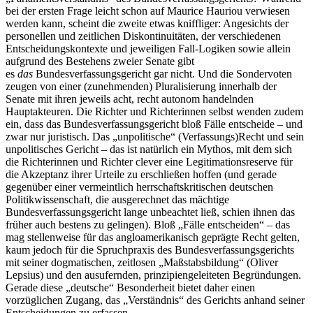
bei der ersten Frage leicht schon auf Maurice Hauriou
verwiesen
werden kann, scheint die zweite etwas kniffliger: Angesichts der
personellen und zeitlichen Diskontinuitäten, der verschiedenen
Entscheidungskontexte und jeweiligen Fall-Logiken sowie allein
aufgrund des Bestehens zweier Senate gibt
es
das
Bundesverfassungsgericht gar nicht. Und die Sondervoten
zeugen von einer (zunehmenden) Pluralisierung innerhalb der
Senate mit ihren jeweils acht, recht autonom handelnden
Hauptakteuren. Die Richter und Richterinnen selbst wenden zudem
ein, dass das Bundesverfassungsgericht bloß Fälle entscheide – und
zwar nur juristisch. Das „unpolitische“ (Verfassungs)Recht und sein
unpolitisches Gericht – das ist natürlich ein Mythos, mit dem sich
die Richterinnen und Richter clever eine Legitimationsreserve für
die Akzeptanz ihrer Urteile zu erschließen hoffen (und gerade
gegenüber einer vermeintlich herrschaftskritischen deutschen
Politikwissenschaft, die ausgerechnet das mächtige
Bundesverfassungsgericht lange unbeachtet ließ, schien ihnen das
früher auch bestens zu gelingen). Bloß „Fälle entscheiden“ – das
mag stellenweise für das angloamerikanisch geprägte Recht gelten,
kaum jedoch für die Spruchpraxis des Bundesverfassungsgerichts
mit seiner dogmatischen, zeitlosen „Maßstabsbildung“ (Oliver
Lepsius) und den ausufernden, prinzipiengeleiteten Begründungen.
Gerade diese „deutsche“ Besonderheit bietet daher einen
vorzüglichen Zugang, das „Verständnis“ des Gerichts anhand seiner
Entscheidungen zu erfassen.