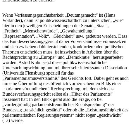
Wenn Verfassungsgerichtsbarkeit „Deutungsmacht“ ist (Hans
Vorländer), dann ist politikwissenschaftlich zu untersuchen, „wie“
hier in den jeweiligen Entscheidungen der Senate „Staat“,
„Freiheit“, „Menschenwürde“, „Gewaltenteilung“,
„Repräsentation“, „Volk“, „Gleichheit“ usw. gedeutet werden. Dass
das Bundesverfassungsgericht dabei Vorverständnisse voraussetzen
und sich zwischen dahinterstehenden, konkurrierenden politischen
Theorien entscheiden muss, ist inzwischen in Arbeiten über die
Rechtsprechung zu „Europa“ und „Demokratie“ herausgearbeitet
worden. Astrid Kuhn setzt diese politikwissenschaftliche
Untersuchungsrichtung nun mit ihrer sehr interessanten Dissertation
(Universität Flensburg) speziell für das
„Parlamentarismusverständnis“ des Gerichts fort. Dabei geht es auch
um eine Überprüfung des öffentlich vorherrschenden Bilds einer
„parlamentsfreundlichen“ Rechtsprechung, mit dem sich das
Bundesverfassungsgericht selbst als „Hüter des Parlaments“
inszeniert hat: In den Blick gerät also die Frage, ob bei
„vordergründig parlamentsfreundlicher Rechtsprechung“ der
Bundestag „tatsächlich gestärkt“ oder ob die „Leistungsfähigkeit des
parlamentarischen Regierungssystems“ nicht sogar „geschwächt“
(13) werde.