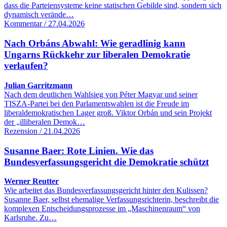
dass die Parteiensysteme keine statischen Gebilde sind, sondern sich
dynamisch verände…
Kommentar / 27.04.2026
Nach Orbáns Abwahl: Wie geradlinig kann
Ungarns Rückkehr zur liberalen Demokratie
verlaufen?
Julian Garritzmann
Nach dem deutlichen Wahlsieg von Péter Magyar und seiner
TISZA-Partei bei den Parlamentswahlen ist die Freude im
liberaldemokratischen Lager groß. Viktor Orbán und sein Projekt
der „illiberalen Demok…
Rezension / 21.04.2026
Susanne Baer: Rote Linien. Wie das
Bundesverfassungsgericht die Demokratie schützt
Werner Reutter
Wie arbeitet das Bundesverfassungsgericht hinter den Kulissen?
Susanne Baer, selbst ehemalige Verfassungsrichterin, beschreibt die
komplexen Entscheidungsprozesse im „Maschinenraum“ von
Karlsruhe. Zu…