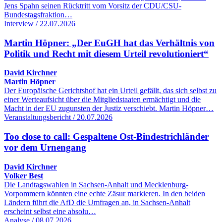
Jens Spahn seinen Rücktritt vom Vorsitz der CDU/CSU-
Bundestagsfraktion…
Interview / 22.07.2026
Martin Höpner: „Der EuGH hat das Verhältnis von
Politik und Recht mit diesem Urteil revolutioniert“
David Kirchner
Martin Höpner
Der Europäische Gerichtshof hat ein Urteil gefällt, das sich selbst zu
einer Werteaufsicht über die Mitgliedstaaten ermächtigt und die
Macht in der EU zugunsten der Justiz verschiebt. Martin Höpner…
Veranstaltungsbericht / 20.07.2026
Too close to call: Gespaltene Ost-Bindestrichländer
vor dem Urnengang
David Kirchner
Volker Best
Die Landtagswahlen in Sachsen-Anhalt und Mecklenburg-
Vorpommern könnten eine echte Zäsur markieren. In den beiden
Ländern führt die AfD die Umfragen an, in Sachsen-Anhalt
erscheint selbst eine absolu…
Analyse / 08.07.2026