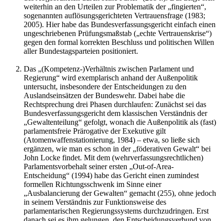
weiterhin an den Urteilen zur Problematik der „fingierten“,
sogenannten auflösungsgerichteten Vertrauensfrage (1983;
2005). Hier habe das Bundesverfassungsgericht einfach einen
ungeschriebenen Prüfungsmaßstab („echte Vertrauenskrise“)
gegen den formal korrekten Beschluss und politischen Willen
aller Bundestagsparteien positioniert.
Das „(Kompetenz-)Verhältnis zwischen Parlament und
Regierung“ wird exemplarisch anhand der Außenpolitik
untersucht, insbesondere der Entscheidungen zu den
Auslandseinsätzen der Bundeswehr. Dabei habe die
Rechtsprechung drei Phasen durchlaufen: Zunächst sei das
Bundesverfassungsgericht dem klassischen Verständnis der
„Gewaltenteilung“ gefolgt, wonach die Außenpolitik als (fast)
parlamentsfreie Prärogative der Exekutive gilt
(Atomenwaffenstationierung, 1984) – etwa, so ließe sich
ergänzen, wie man es schon in der „föderativen Gewalt“ bei
John Locke findet. Mit dem (wehrverfassungsrechtlichen)
Parlamentsvorbehalt seiner ersten „Out-of-Area-
Entscheidung“ (1994) habe das Gericht einen zumindest
formellen Richtungsschwenk im Sinne einer
„Ausbalancierung der Gewalten“ gemacht (255), ohne jedoch
in seinem Verständnis zur Funktionsweise des
parlamentarischen Regierungssystems durchzudringen. Erst
danach sei es ihm gelungen, den Entscheidungsverbund von