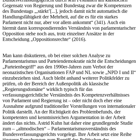
Gegensatz von Regierung und Bundestag zwar die Kompetenzen
des Bundestags „,stärkt’[...], jedoch damit nicht automatisch die
Handlungsfähigkeit der Mehrheit, auf die es für ein starkes
Parlament nicht nur, aber vor allem ankommt“ (341). Auch ein
hiermit dann korrespondierendes Verständnis von parlamentarischer
Opposition stehe noch aus, trotz einzelner Ansätze in der
Entscheidung „Oppositionsrechte“ (2016).
Man kann diskutieren, ob bei einer solchen Analyse zu
Parlamentarismus und Parteiendemokratie nicht die Entscheidungen
„Parteienbegriff“ aus den 1990er-Jahren zum Verbot der
neonazistischen Organisationen FAP und NL sowie „NPD I und II“
einzubeziehen sind. Auch bleibt anhand weiterer Politikfelder zu
prüfen, ob der Bereich der Außenpolitik als klassische
„Regierungsdomäne“ wirklich typisch für das
verfassungsgerichtliche Verständnis des Kompetenzverhältnisses
von Parlament und Regierung ist – oder nicht doch eher eine
Ausnahme aufgrund traditioneller Vorstellungen von internationaler
Politik darstellt. An der Richtigkeit des Problembefunds, der
kompetenten und kenntnisreichen Argumentation in der Arbeit
ändert das nichts. Astrid Kuhn hat daher eine grundlegende Studie
zum – „altmodischen“ – Parlamentarismusverständnis des
Bundesverfassungsgerichts vorgelegt. Ihre Arbeit setzt eine Reihe
jüngerer Forschungen zum Begriff des Politischen des