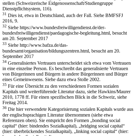
stellen (Schweizerische
Eidgenossenschaft/Studiengruppe
Dienstpflichtsystem, 116).
31
Dies ist, etwa in Deutschland, auch der Fall. Siehe BMFSFJ
2016, 9.
32
Siehe https://www.bundesfreiwilligendienst.de/der-
bundesfreiwilligendienst/paedagogische-begleitung.html, besucht
am 20. September 2017
33
Siehe http://www.bafza.de/das-
bundesamt/organisation/bildungszentren.html, besucht am 20.
September 2017
34
Generalisiertes Vertrauen unterscheidet sich etwa vom Vertrauen
in eine einzelne Person. Es beschreibt das generalisierte Vertrauen
von Bürgerinnen und Bürgern in andere
Bürgerinnen und Bürger
eines Gemeinwesens. Siehe dazu etwa Stolle 2002.
35
Für eine Übersicht zu den verschiedenen Formen sozialen
Kapitals und weiterführende Literatur dazu, siehe Hawkins/Maurer
2010, 1778 ff. Für einen spezifischen Blick in die
Schweiz, siehe
Freitag 2014.
36
Die hier verwendete Kategorisierung sozialen Kapitals wurde aus
der englischsprachigen Literatur übernommen (siehe etwa
Referenzen oben). Sie entspricht den Formen „bonding
social
capital“ (hier: bindendes Sozialkapital), „bridging social capital“
(hier: überbrückendes Sozialkapital), „linking social capital“ (hier: