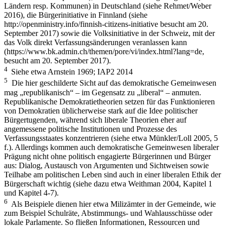
Ländern resp. Kommunen) in Deutschland (siehe Rehmet/Weber
2016), die Bürgerinitiative in Finnland (siehe
http://openministry.info/finnish-citizens-initiative besucht am 20.
September 2017)
sowie die Volksinitiative in der Schweiz, mit der
das Volk direkt Verfassungsänderungen veranlassen kann
(https://www.bk.admin.ch/themen/pore/vi/index.html?lang=de,
besucht am 20. September 2017).
4
Siehe etwa Arnstein 1969; IAP2 2014
5
Die hier geschilderte Sicht auf das demokratische Gemeinwesen
mag „republikanisch“ – im Gegensatz zu „liberal“ – anmuten.
Republikanische Demokratietheorien setzen für das Funktionieren
von Demokratien üblicherweise stark auf die Idee politischer
Bürgertugenden, während sich liberale Theorien eher auf
angemessene politische Institutionen und Prozesse des
Verfassungsstaates konzentrieren (siehe etwa Münkler/Loll 2005, 5
f.). Allerdings kommen auch demokratische Gemeinwesen liberaler
Prägung nicht
ohne politisch engagierte Bürgerinnen und Bürger
aus: Dialog, Austausch von Argumenten und Sichtweisen sowie
Teilhabe am politischen Leben sind auch in einer liberalen Ethik der
Bürgerschaft wichtig (siehe dazu etwa Weithman 2004, Kapitel 1
und Kapitel 4-7).
6
Als Beispiele dienen hier etwa Milizämter in der Gemeinde, wie
zum Beispiel Schulräte, Abstimmungs- und Wahlausschüsse oder
lokale Parlamente. So fließen Informationen, Ressourcen und