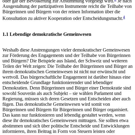
oder gar der Bevölkerung zur Abstimmung vorgelegt wird.
Je nach
Ausgestaltung der partizipativen Instrumente reicht die Teilhabe von
Bürgerinnen und Bürgern von der reinen Information über die
4
Konsultation zu aktiver Kooperation oder Entscheidungsmacht.
1.1 Lebendige demokratische Gemeinwesen
Weshalb diese Anstrengungen vieler demokratischer Gemeinwesen
zur Förderung des Engagements und der Teilhabe von Bürgerinnen
und Bürgern? Die Beispiele aus Island, der Schweiz und weiteren
Teilen der Welt zeigen: Die Teilhabe der Bürgerinnen und Bürger an
ihrem demokratischen Gemeinwesen ist nicht nur erwünscht und
wertvoll. Das bürgerschaftliche Engagement ist darüber hinaus eine
entscheidende Grundlage funktionierender und lebendiger
Demokratien. Denn Bürgerinnen und Bürger einer Demokratie sind
sowohl Souverän als auch Subjekt – sie wählen Parlament und
Regierung, müssen sich deren Gesetzen und Entscheiden aber auch
fügen. Das demokratische Gemeinwesen wird somit von
Bürgerinnen und Bürgern für Bürgerinnen und Bürger organisiert.
Das kann nur funktionieren und lebendig gestaltet werden, wenn
diese ihr demokratisches Gemeinwesen mittragen. Sie sollten etwa
abstimmen und sich über politische Entscheide und Entwicklungen
informieren, ihren Beitrag in Form von Steuern leisten oder