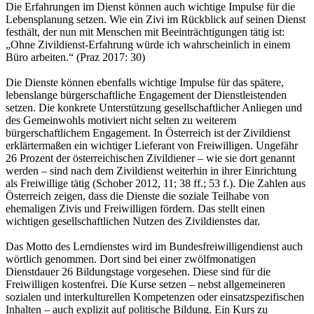
Die Erfahrungen im Dienst können auch wichtige Impulse für die
Lebensplanung setzen. Wie ein Zivi im Rückblick auf seinen Dienst
festhält, der nun mit Menschen mit Beeinträchtigungen tätig ist:
„Ohne Zivildienst-Erfahrung würde ich wahrscheinlich in einem
Büro arbeiten.“ (Praz 2017: 30)
Die Dienste können ebenfalls wichtige Impulse für das spätere,
lebenslange bürgerschaftliche Engagement der Dienstleistenden
setzen. Die konkrete Unterstützung gesellschaftlicher Anliegen und
des Gemeinwohls motiviert nicht selten zu weiterem
bürgerschaftlichem Engagement. In Österreich ist der Zivildienst
erklärtermaßen ein wichtiger Lieferant von Freiwilligen. Ungefähr
26 Prozent der österreichischen Zivildiener – wie sie dort genannt
werden – sind nach dem Zivildienst weiterhin in ihrer Einrichtung
als Freiwillige tätig (Schober 2012, 11; 38 ff.; 53 f.). Die Zahlen aus
Österreich zeigen, dass die Dienste die soziale Teilhabe von
ehemaligen Zivis und Freiwilligen fördern. Das stellt einen
wichtigen gesellschaftlichen Nutzen des Zivildienstes dar.
Das Motto des Lerndienstes wird im Bundesfreiwilligendienst auch
wörtlich genommen. Dort sind bei einer zwölfmonatigen
Dienstdauer 26 Bildungstage vorgesehen. Diese sind für die
Freiwilligen kostenfrei. Die Kurse setzen – nebst allgemeineren
sozialen und interkulturellen Kompetenzen oder einsatzspezifischen
Inhalten – auch explizit auf politische Bildung. Ein Kurs zu