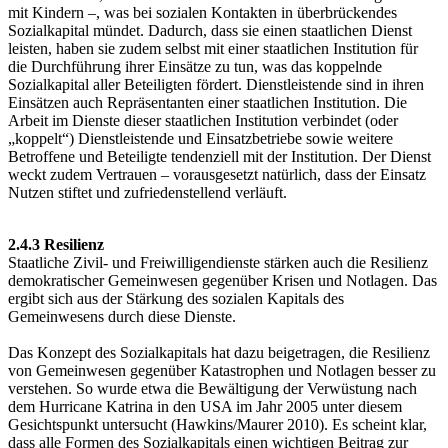
mit Kindern –, was bei sozialen Kontakten in überbrückendes
Sozialkapital mündet. Dadurch, dass sie einen staatlichen Dienst
leisten, haben sie zudem selbst mit einer staatlichen Institution für
die Durchführung ihrer Einsätze zu tun, was das koppelnde
Sozialkapital aller Beteiligten fördert. Dienstleistende sind in ihren
Einsätzen auch Repräsentanten einer staatlichen Institution. Die
Arbeit im Dienste dieser staatlichen Institution verbindet (oder
„koppelt“) Dienstleistende und Einsatzbetriebe sowie weitere
Betroffene und Beteiligte tendenziell mit der Institution. Der Dienst
weckt zudem Vertrauen – vorausgesetzt natürlich, dass der Einsatz
Nutzen stiftet und zufriedenstellend verläuft.
2.4.3 Resilienz
Staatliche Zivil- und Freiwilligendienste stärken auch die Resilienz
demokratischer Gemeinwesen gegenüber Krisen und Notlagen. Das
ergibt sich aus der Stärkung des sozialen Kapitals des
Gemeinwesens durch diese Dienste.
Das Konzept des Sozialkapitals hat dazu beigetragen, die Resilienz
von Gemeinwesen gegenüber Katastrophen und Notlagen besser zu
verstehen. So wurde etwa die Bewältigung der Verwüstung nach
dem Hurricane Katrina in den USA im Jahr 2005 unter diesem
Gesichtspunkt untersucht (Hawkins/Maurer 2010). Es scheint klar,
dass alle Formen des Sozialkapitals einen wichtigen Beitrag zur