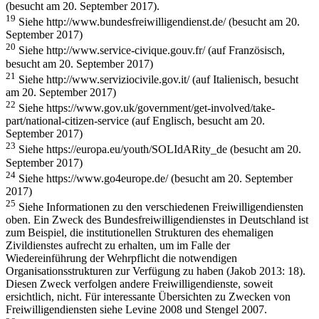
(besucht am 20. September 2017).
19
Siehe http://www.bundesfreiwilligendienst.de/ (besucht am 20.
September 2017)
20
Siehe http://www.service-civique.gouv.fr/ (auf Französisch,
besucht am 20. September 2017)
21
Siehe http://www.serviziocivile.gov.it/ (auf Italienisch, besucht
am 20. September 2017)
22
Siehe https://www.gov.uk/government/get-involved/take-
part/national-citizen-service (auf Englisch, besucht am 20.
September 2017)
23
Siehe https://europa.eu/youth/SOLIdARity_de (besucht am 20.
September 2017)
24
Siehe https://www.go4europe.de/ (besucht am 20. September
2017)
25
Siehe Informationen zu den verschiedenen Freiwilligendiensten
oben. Ein Zweck des Bundesfreiwilligendienstes in Deutschland ist
zum Beispiel, die institutionellen Strukturen des
ehemaligen
Zivildienstes aufrecht zu erhalten, um im Falle der
Wiedereinführung der Wehrpflicht die notwendigen
Organisationsstrukturen zur Verfügung zu haben (Jakob 2013: 18).
Diesen Zweck verfolgen andere Freiwilligendienste, soweit
ersichtlich, nicht. Für interessante Übersichten zu Zwecken von
Freiwilligendiensten siehe Levine 2008 und Stengel 2007.