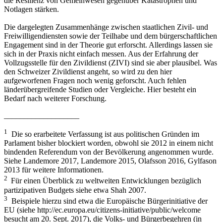
die Resilienz von Gemeinwesen gegenüber Katastrophen und
Notlagen stärken.
Die dargelegten Zusammenhänge zwischen staatlichen Zivil- und
Freiwilligendiensten sowie der Teilhabe und dem bürgerschaftlichen
Engagement sind in der Theorie gut erforscht. Allerdings lassen sie
sich in der Praxis nicht einfach messen. Aus der Erfahrung der
Vollzugsstelle für den Zivildienst (ZIVI) sind sie aber plausibel. Was
den Schweizer Zivildienst angeht, so wird zu den hier
aufgeworfenen Fragen noch wenig geforscht. Auch fehlen
länderübergreifende Studien oder Vergleiche. Hier besteht ein
Bedarf nach
weiterer Forschung.
___________________
1
Die so erarbeitete Verfassung ist aus politischen Gründen im
Parlament bisher blockiert worden, obwohl sie 2012 in einem nicht
bindenden Referendum von der Bevölkerung angenommen wurde.
Siehe Landemore 2017, Landemore 2015, Olafsson 2016,
Gylfason
2013 für weitere Informationen.
2
Für einen Überblick zu weltweiten Entwicklungen bezüglich
partizipativen Budgets siehe etwa Shah 2007.
3
Beispiele hierzu sind etwa die Europäische Bürgerinitiative der
EU (siehe http://ec.europa.eu/citizens-initiative/public/welcome
besucht am 20. Sept. 2017), die Volks- und Bürgerbegehren (in