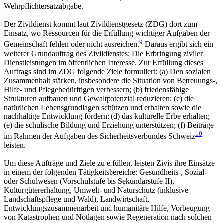
Wehrpflichtersatzabgabe.
Der Zivildienst kommt laut Zivildienstgesetz (ZDG) dort zum
Einsatz, wo Ressourcen für die Erfüllung wichtiger Aufgaben der
9
Gemeinschaft fehlen oder nicht ausreichen.
Daraus ergibt sich ein
weiterer Grundauftrag des Zivildienstes: Die Erbringung ziviler
Dienstleistungen im öffentlichen Interesse. Zur Erfüllung dieses
Auftrags sind im ZDG folgende Ziele formuliert: (a) Den sozialen
Zusammenhalt stärken, insbesondere die Situation von Betreuungs-,
Hilfe- und Pflegebedürftigen verbessern; (b) friedensfähige
Strukturen aufbauen und Gewaltpotenzial reduzieren; (c) die
natürlichen Lebensgrundlagen schützen und erhalten sowie die
nachhaltige Entwicklung fördern; (d) das kulturelle Erbe erhalten;
(e) die schulische Bildung und Erziehung unterstützen; (f) Beiträge
10
im Rahmen der Aufgaben des Sicherheitsverbundes Schweiz
leisten.
Um diese Aufträge und Ziele zu erfüllen, leisten Zivis ihre Einsätze
in einem der folgenden Tätigkeitsbereiche: Gesundheits-, Sozial-
oder Schulwesen (Vorschulstufe bis Sekundarstufe II),
Kulturgütererhaltung, Umwelt- und Naturschutz (inklusive
Landschaftspflege und Wald), Landwirtschaft,
Entwicklungszusammenarbeit und humanitäre Hilfe, Vorbeugung
von Katastrophen und Notlagen sowie Regeneration nach solchen