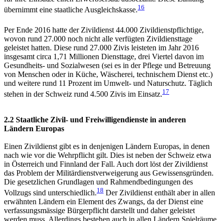
16
übernimmt eine staatliche Ausgleichskasse.
Per Ende 2016 hatte der Zivildienst 44.000 Zivildienstpflichtige,
wovon rund 27.000 noch nicht alle verfügten Zivildiensttage
geleistet hatten. Diese rund 27.000 Zivis leisteten im Jahr 2016
insgesamt circa 1,71
Millionen Diensttage, drei Viertel davon im
Gesundheits- und Sozialwesen (sei es in der Pflege und Betreuung
von Menschen oder in Küche, Wäscherei, technischem Dienst etc.)
und weitere rund 11 Prozent im Umwelt- und Naturschutz. Täglich
17
stehen in der Schweiz rund 4.500 Zivis im Einsatz.
2.2 Staatliche Zivil- und Freiwilligendienste in anderen
Ländern Europas
Einen Zivildienst gibt es in denjenigen Ländern Europas, in denen
nach wie vor die Wehrpflicht gilt. Dies ist neben der Schweiz etwa
in Österreich und Finnland der Fall. Auch dort löst der Zivildienst
das Problem der Militärdienstverweigerung aus Gewissensgründen.
Die gesetzlichen Grundlagen und Rahmendbedingungen des
18
Vollzugs sind unterschiedlich.
Der Zivildienst enthält aber in allen
erwähnten Ländern ein Element des Zwangs, da der Dienst eine
verfassungsmässige Bürgerpflicht darstellt und daher geleistet
werden muss. Allerdings bestehen auch in allen Ländern Spielräume