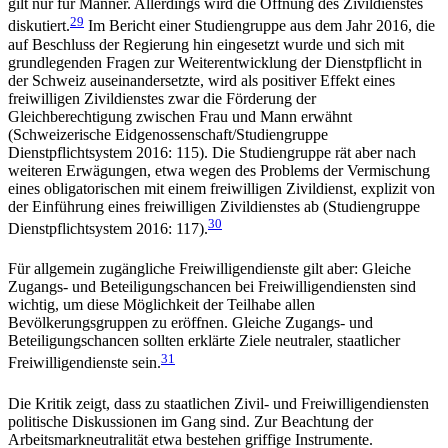
gilt nur für Männer. Allerdings wird die Öffnung des Zivildienstes
29
diskutiert.
Im Bericht einer Studiengruppe aus dem Jahr 2016, die
auf Beschluss der Regierung hin eingesetzt wurde und sich mit
grundlegenden Fragen zur Weiterentwicklung der Dienstpflicht in
der Schweiz auseinandersetzte, wird als positiver Effekt eines
freiwilligen Zivildienstes zwar die Förderung der
Gleichberechtigung zwischen Frau und Mann erwähnt
(Schweizerische Eidgenossenschaft/Studiengruppe
Dienstpflichtsystem 2016: 115). Die Studiengruppe rät aber nach
weiteren Erwägungen, etwa wegen des Problems der Vermischung
eines obligatorischen mit einem freiwilligen Zivildienst, explizit von
der Einführung eines freiwilligen Zivildienstes ab (Studiengruppe
30
Dienstpflichtsystem 2016: 117).
Für allgemein zugängliche Freiwilligendienste gilt aber: Gleiche
Zugangs- und Beteiligungschancen bei Freiwilligendiensten sind
wichtig, um diese Möglichkeit der Teilhabe allen
Bevölkerungsgruppen zu eröffnen. Gleiche Zugangs- und
Beteiligungschancen sollten erklärte Ziele neutraler, staatlicher
31
Freiwilligendienste sein.
Die Kritik zeigt, dass zu staatlichen Zivil- und Freiwilligendiensten
politische Diskussionen im Gang sind. Zur Beachtung der
Arbeitsmarkneutralität etwa bestehen griffige Instrumente.