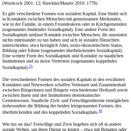
(Woolcock 2001: 12; Hawkins/Maurer 2010: 1778)
Es gibt verschiedene Formen von sozialem Kapital. Eine findet sich
in Kontakten zwischen Menschen mit gemeinsamen Merkmalen,
wie in der Familie, in einem Freundeskreis oder in Kirchgemeinden
(sogenanntes bindendes Sozialkapital). Eine andere Form des
Sozialkapitals umfasst Kontakte zwischen Menschen, die ansonsten
nichts miteinander zu tun haben und sich in sozialen Hinsichten
unterscheiden, etwa bezüglich Alter, sozio-ökonomischem Status,
Bildung oder Ethnie (sogenanntes überbrückendes Sozialkapital).
Eine weitere Form des Sozialkapitals sind Kontakte zu staatlichen
Institutionen und zu deren Vertretern (sogenanntes koppelndes
35
Sozialkapital).
Die verschiedenen Formen des sozialen Kapitals in den erwähnten
Kontakten und Netzwerken schaffen Vertrauen und Zusammenhalt
zwischen Bürgerinnen und Bürgern verschiedenster Herkunft sowie
zwischen ihnen und den Institutionen demokratischer
Gemeinwesen. Staatliche Zivil- und Freiwilligendienste ermöglichen
insbesondere die Bildung der beiden letztgenannten Formen, des
36
überbrückenden und des koppelnden Sozialkapitals.
Wie tun sie das? Freiwillige und Zivis begeben sich oft in andere
soziale Welten, um ihren Dienst zu leisten – etwa mit Betagten oder