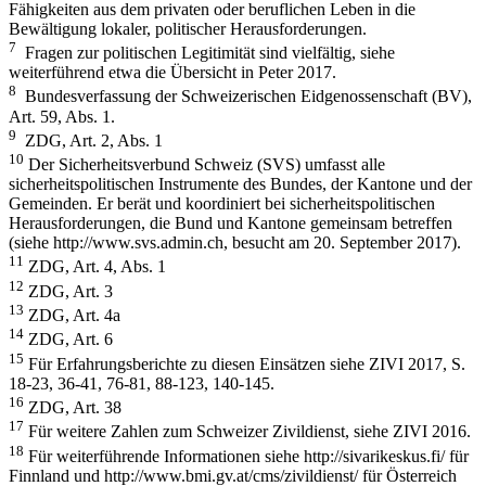
Fähigkeiten aus dem privaten oder beruflichen Leben in die
Bewältigung lokaler, politischer Herausforderungen.
7
Fragen zur politischen Legitimität sind vielfältig, siehe
weiterführend etwa die Übersicht in Peter 2017.
8
Bundesverfassung der Schweizerischen Eidgenossenschaft (BV),
Art. 59, Abs. 1.
9
ZDG, Art. 2, Abs. 1
10
Der Sicherheitsverbund Schweiz (SVS) umfasst alle
sicherheitspolitischen Instrumente des Bundes, der Kantone und der
Gemeinden. Er berät und koordiniert bei sicherheitspolitischen
Herausforderungen, die Bund und Kantone gemeinsam betreffen
(siehe http://www.svs.admin.ch, besucht am 20. September 2017).
11
ZDG, Art. 4, Abs. 1
12
ZDG, Art. 3
13
ZDG, Art. 4a
14
ZDG, Art. 6
15
Für Erfahrungsberichte zu diesen Einsätzen siehe ZIVI 2017, S.
18-23, 36-41, 76-81, 88-123, 140-145.
16
ZDG, Art. 38
17
Für weitere Zahlen zum Schweizer Zivildienst, siehe ZIVI 2016.
18
Für weiterführende Informationen siehe http://sivarikeskus.fi/ für
Finnland und http://www.bmi.gv.at/cms/zivildienst/ für Österreich