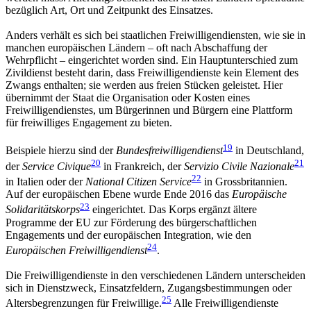
bezüglich Art, Ort und Zeitpunkt des Einsatzes.
Anders verhält es sich bei staatlichen Freiwilligendiensten, wie sie in
manchen europäischen Ländern – oft nach Abschaffung der
Wehrpflicht – eingerichtet worden sind. Ein Hauptunterschied zum
Zivildienst besteht darin, dass Freiwilligendienste kein Element des
Zwangs enthalten; sie werden aus freien Stücken geleistet. Hier
übernimmt der Staat die Organisation oder Kosten eines
Freiwilligendienstes, um Bürgerinnen und Bürgern eine Plattform
für freiwilliges Engagement zu bieten.
19
Beispiele hierzu sind der
Bundesfreiwilligendienst
in Deutschland,
20
21
der
Service Civique
in Frankreich, der
Servizio Civile Nazionale
22
in Italien oder der
National Citizen Service
in Grossbritannien.
Auf der europäischen Ebene wurde Ende 2016 das
Europäische
23
Solidaritätskorps
eingerichtet. Das Korps ergänzt ältere
Programme der EU zur Förderung des bürgerschaftlichen
Engagements und der europäischen Integration, wie den
24
Europäischen Freiwilligendienst
.
Die Freiwilligendienste in den verschiedenen Ländern unterscheiden
sich in Dienstzweck, Einsatzfeldern, Zugangsbestimmungen oder
25
Altersbegrenzungen für Freiwillige.
Alle Freiwilligendienste