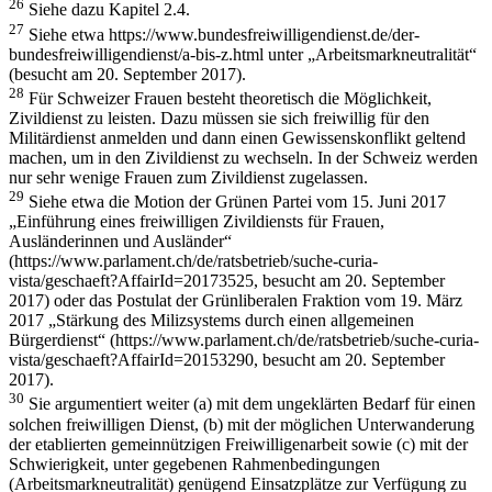
26
Siehe dazu Kapitel 2.4.
27
Siehe etwa https://www.bundesfreiwilligendienst.de/der-
bundesfreiwilligendienst/a-bis-z.html unter „Arbeitsmarkneutralität“
(besucht am 20. September 2017).
28
Für Schweizer Frauen besteht theoretisch die Möglichkeit,
Zivildienst zu leisten. Dazu müssen sie sich freiwillig für den
Militärdienst anmelden und dann einen Gewissenskonflikt geltend
machen, um in den Zivildienst zu wechseln. In der Schweiz werden
nur sehr wenige Frauen zum Zivildienst zugelassen.
29
Siehe etwa die Motion der Grünen Partei vom 15. Juni 2017
„Einführung eines freiwilligen Zivildiensts für Frauen,
Ausländerinnen und Ausländer“
(https://www.parlament.ch/de/ratsbetrieb/suche-curia-
vista/geschaeft?AffairId=20173525, besucht am 20. September
2017) oder das Postulat der Grünliberalen Fraktion vom 19. März
2017 „Stärkung des
Milizsystems durch einen allgemeinen
Bürgerdienst“ (https://www.parlament.ch/de/ratsbetrieb/suche-curia-
vista/geschaeft?AffairId=20153290, besucht am 20. September
2017).
30
Sie argumentiert weiter (a) mit dem ungeklärten Bedarf für einen
solchen freiwilligen Dienst, (b) mit der möglichen Unterwanderung
der etablierten gemeinnützigen Freiwilligenarbeit
sowie (c) mit der
Schwierigkeit, unter gegebenen Rahmenbedingungen
(Arbeitsmarkneutralität) genügend Einsatzplätze zur Verfügung zu