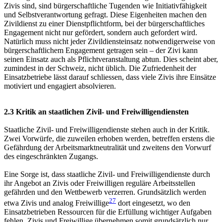
Zivis sind, sind bürgerschaftliche Tugenden wie Initiativfähigkeit
und Selbstverantwortung gefragt. Diese Eigenheiten machen den
Zivildienst zu einer Dienstpflichtform, bei der bürgerschaftliches
Engagement nicht nur gefördert, sondern auch gefordert wird.
Natürlich muss nicht jeder Zivildiensteinsatz notwendigerweise von
bürgerschaftlichem Engagement getragen sein – der Zivi kann
seinen Einsatz auch
als Pflichtveranstaltung abtun. Dies scheint aber,
zumindest in der Schweiz, nicht üblich. Die Zufriedenheit der
Einsatzbetriebe lässt darauf schliessen, dass viele Zivis ihre Einsätze
motiviert und engagiert absolvieren.
2.3 Kritik an staatlichen Zivil- und Freiwilligendiensten
Staatliche Zivil- und Freiwilligendienste stehen auch in der Kritik.
Zwei Vorwürfe, die zuweilen erhoben werden, betreffen erstens die
Gefährdung der Arbeitsmarktneutralität und zweitens den Vorwurf
des eingeschränkten Zugangs.
Eine Sorge ist, dass staatliche Zivil- und Freiwilligendienste durch
ihr Angebot an Zivis oder Freiwilligen reguläre Arbeitsstellen
gefährden und den Wettbewerb verzerren. Grundsätzlich werden
27
etwa Zivis und analog Freiwillige
dort eingesetzt, wo den
Einsatzbetrieben Ressourcen für die Erfüllung wichtiger Aufgaben
fehlen. Zivis und Freiwillige übernehmen somit grundsätzlich nur