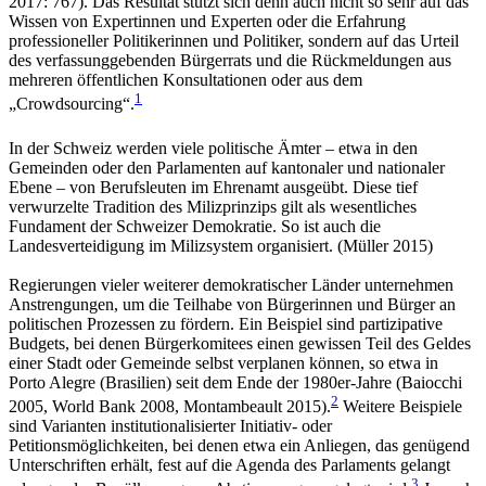
2017: 767). Das Resultat stützt sich denn auch nicht so sehr auf das
Wissen von Expertinnen und Experten oder die Erfahrung
professioneller Politikerinnen und Politiker, sondern auf das Urteil
des verfassunggebenden Bürgerrats und die Rückmeldungen aus
mehreren öffentlichen Konsultationen oder aus dem
1
„Crowdsourcing“.
In der Schweiz werden viele politische Ämter – etwa in den
Gemeinden oder den Parlamenten auf kantonaler und nationaler
Ebene – von Berufsleuten im Ehrenamt ausgeübt. Diese tief
verwurzelte Tradition des Milizprinzips gilt als wesentliches
Fundament der Schweizer Demokratie. So ist auch die
Landesverteidigung im Milizsystem organisiert. (Müller 2015)
Regierungen vieler weiterer demokratischer Länder unternehmen
Anstrengungen, um die Teilhabe von Bürgerinnen und Bürger an
politischen Prozessen zu fördern. Ein Beispiel sind partizipative
Budgets, bei denen Bürgerkomitees einen gewissen Teil des Geldes
einer Stadt oder Gemeinde selbst verplanen können, so etwa in
Porto Alegre (Brasilien) seit dem Ende der 1980er-Jahre (Baiocchi
2
2005, World Bank 2008, Montambeault 2015).
Weitere Beispiele
sind Varianten institutionalisierter Initiativ- oder
Petitionsmöglichkeiten, bei denen etwa ein Anliegen, das genügend
Unterschriften erhält, fest auf die
Agenda des Parlaments gelangt
3