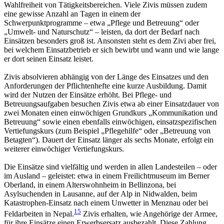
Wahlfreiheit von Tätigkeitsbereichen. Viele Zivis müssen zudem
eine gewisse Anzahl an Tagen in einem der
Schwerpunktprogramme – etwa „Pflege und Betreuung“ oder
„Umwelt- und Naturschutz“ – leisten, da dort der Bedarf nach
Einsätzen besonders groß ist. Ansonsten steht es dem Zivi aber frei,
bei welchem Einsatzbetrieb er sich bewirbt und wann und wie lange
er dort seinen Einsatz leistet.
Zivis absolvieren abhängig von der Länge des Einsatzes und den
Anforderungen der Pflichtenhefte eine kurze Ausbildung. Damit
wird der Nutzen der Einsätze erhöht. Bei Pflege- und
Betreuungsaufgaben besuchen Zivis etwa ab einer Einsatzdauer von
zwei Monaten einen einwöchigen Grundkurs „Kommunikation und
Betreuung“ sowie einen ebenfalls einwöchigen, einsatzspezifischen
Vertiefungskurs (zum Beispiel „Pflegehilfe“ oder „Betreuung von
Betagten“). Dauert der Einsatz länger als sechs Monate, erfolgt ein
weiterer einwöchiger Vertiefungskurs.
Die Einsätze sind vielfältig und werden in allen Landesteilen – oder
im Ausland – geleistet: etwa in einem Freilichtmuseum im Berner
Oberland, in einem Alterswohnheim in Bellinzona, bei
Asylsuchenden in Lausanne, auf der Alp in Nidwalden, beim
Katastrophen-Einsatz nach einem Unwetter in Menznau oder bei
15
Feldarbeiten in Nepal.
Zivis erhalten, wie Angehörige der Armee,
für ihre Einsätze einen Erwerbsersatz ausbezahlt. Diese Zahlung