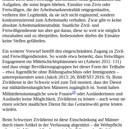
Aufgaben, die sonst liegen blieben. Einsätze von Zivis oder
Freiwilligen, die der Arbeitsmarkneutralität entgegenlaufen,
verlieren ihre Legitimität, da sie sich nicht ergänzend, sondern
konkurrenzierend zum Arbeitsmarkt verhalten. Zwar gibt es keine
absolute Arbeitsmarktneutralität. Staatliche Zivil- und
Freiwilligendienste tun aber gut daran, diese so weit wie möglich
einzuhalten und zu überprüfen. Insbesondere dürfen die Einsätze
keine Stellen gefährden.
Ein weiterer Vorwurf betrifft den eingeschränkten Zugang zu Zivil-
und Freiwilligendiensten. So wurde etwa bemerkt, dass freiwilliges
Engagement ein Mittelschichtsphänomen sei (Anheier 2011: 131)
und dass einige Bevölkerungsgruppen bei dieser Form der Teilhabe
– etwa Jugendliche ohne Bildungsabschluss oder Immigranten –
unterrepräsentiert seien (Jakob 2013: 26; BMFSFJ 2016: 9). Beim
Zivildienst in der Schweiz wird zum Teil moniert, dass der Dienst
nur militärdiensttauglichen Männern zugänglich ist. Somit haben
28
Militärdienstuntaugliche sowie Frauen
oder Ausländerinnen und
Ausländer keine Möglichkeit, Zivildienst zu leisten – auch wenn sie
einen solchen staatlichen Dienst für das Gemeinwohl gerne leisten
würden.
Beim Schweizer Zivildienst ist diese Einschränkung auf Männer
durch einen Artikel in der Verfassung abgestützt – die Wehrpflicht