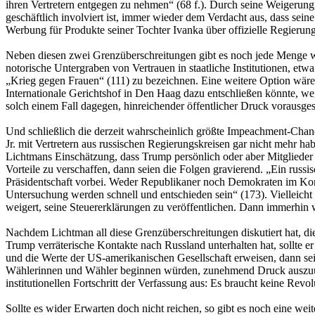
ihren Vertretern entgegen zu nehmen“ (68 f.). Durch seine Weigerun
geschäftlich involviert ist, immer wieder dem Verdacht aus, dass sei
Werbung für Produkte seiner Tochter Ivanka über offizielle Regierung
Neben diesen zwei Grenzüberschreitungen gibt es noch jede Menge weit
notorische Untergraben von Vertrauen in staatliche Institutionen, etw
„Krieg gegen Frauen“ (111) zu bezeichnen. Eine weitere Option wäre 
Internationale Gerichtshof in Den Haag dazu entschließen könnte, w
solch einem Fall dagegen, hinreichender öffentlicher Druck vorausges
Und schließlich die derzeit wahrscheinlich größte Impeachment-Chan
Jr. mit Vertretern aus russischen Regierungskreisen gar nicht mehr ha
Lichtmans Einschätzung, dass Trump persönlich oder aber Mitglieder 
Vorteile zu verschaffen, dann seien die Folgen gravierend. „Ein russ
Präsidentschaft vorbei. Weder Republikaner noch Demokraten im Kong
Untersuchung werden schnell und entschieden sein“ (173). Vielleicht
weigert, seine Steuererklärungen zu veröffentlichen. Dann immerhin w
Nachdem Lichtman all diese Grenzüberschreitungen diskutiert hat, di
Trump verräterische Kontakte nach Russland unterhalten hat, sollte er
und die Werte der US-amerikanischen Gesellschaft erweisen, dann se
Wählerinnen und Wähler beginnen würden, zunehmend Druck auszuü
institutionellen Fortschritt der Verfassung aus: Es braucht keine Rev
Sollte es wider Erwarten doch nicht reichen, so gibt es noch eine wei