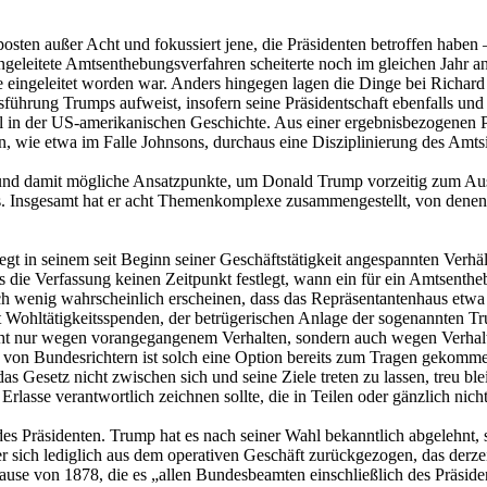
sten außer Acht und fokussiert jene, die Präsidenten betroffen haben – 
eleitete Amtsenthebungsverfahren scheiterte noch im gleichen Jahr an
 eingeleitet worden war. Anders hingegen lagen die Dinge bei Richar
sführung Trumps aufweist, insofern seine Präsidentschaft ebenfalls 
ll in der US-amerikanischen Geschichte. Aus einer ergebnisbezogenen 
en, wie etwa im Falle Johnsons, durchaus eine Disziplinierung des Amts
und damit mögliche Ansatzpunkte, um Donald Trump vorzeitig zum Aus
 Insgesamt hat er acht Themenkomplexe zusammengestellt, von denen j
iegt in seinem seit Beginn seiner Geschäftstätigkeit angespannten Verh
als die Verfassung keinen Zeitpunkt festlegt, wann ein für ein Amtsen
uch wenig wahrscheinlich erscheinen, dass das Repräsentantenhaus etw
ohltätigkeitsspenden, der betrügerischen Anlage der sogenannten Tr
t nur wegen vorangegangenem Verhalten, sondern auch wegen Verhalten
on Bundesrichtern ist solch eine Option bereits zum Tragen gekommen
s Gesetz nicht zwischen sich und seine Ziele treten zu lassen, treu bl
Erlasse verantwortlich zeichnen sollte, die in Teilen oder gänzlich nic
es Präsidenten. Trump hat es nach seiner Wahl bekanntlich abgelehnt, 
r sich lediglich aus dem operativen Geschäft zurückgezogen, das derze
se von 1878, die es „allen Bundesbeamten einschließlich des Präside