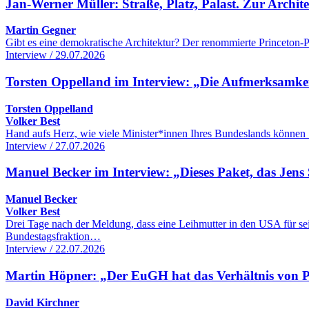
Jan-Werner Müller: Straße, Platz, Palast. Zur Archi
Martin Gegner
Gibt es eine demokratische Architektur? Der renommierte Princeton-Po
Interview / 29.07.2026
Torsten Oppelland im Interview: „Die Aufmerksamkeit 
Torsten Oppelland
Volker Best
Hand aufs Herz, wie viele Minister*innen Ihres Bundeslands können 
Interview / 27.07.2026
Manuel Becker im Interview: „Dieses Paket, das Jens 
Manuel Becker
Volker Best
Drei Tage nach der Meldung, dass eine Leihmutter in den USA für se
Bundestagsfraktion…
Interview / 22.07.2026
Martin Höpner: „Der EuGH hat das Verhältnis von Pol
David Kirchner