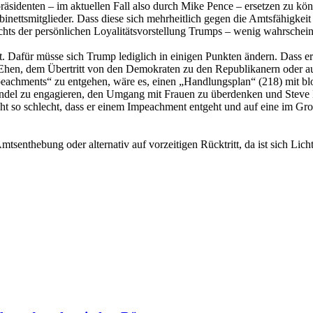
enten – im aktuellen Fall also durch Mike Pence – ersetzen zu können,
nettsmitglieder. Dass diese sich mehrheitlich gegen die Amtsfähigkeit
chts der persönlichen Loyalitätsvorstellung Trumps – wenig wahrschein
. Dafür müsse sich Trump lediglich in einigen Punkten ändern. Dass er 
drei Ehen, dem Übertritt von den Demokraten zu den Republikanern ode
eachments“ zu entgehen, wäre es, einen „Handlungsplan“ (218) mit blo
wandel zu engagieren, den Umgang mit Frauen zu überdenken und Steve
ht so schlecht, dass er einem Impeachment entgeht und auf eine im Gr
tsenthebung oder alternativ auf vorzeitigen Rücktritt, da ist sich L