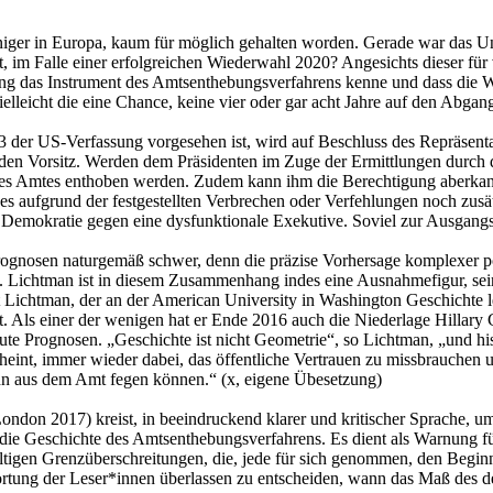
ger in Europa, kaum für möglich gehalten worden. Gerade war das Und
, im Falle einer erfolgreichen Wiederwahl 2020? Angesichts dieser für 
 das Instrument des Amtsenthebungsverfahrens kenne und dass die Wett
lleicht die eine Chance, keine vier oder gar acht Jahre auf den Abga
 3 der US-Verfassung vorgesehen ist, wird auf Beschluss des Repräsent
er den Vorsitz. Werden dem Präsidenten im Zuge der Ermittlungen durch
des Amtes enthoben werden. Zudem kann ihm die Berechtigung aberkann
es aufgrund der festgestellten Verbrechen oder Verfehlungen noch zusä
Demokratie gegen eine dysfunktionale Exekutive. Soviel zur Ausgangs
rognosen naturgemäß schwer, denn die präzise Vorhersage komplexer poli
 J. Lichtman ist in diesem Zusammenhang indes eine Ausnahmefigur,
se
 Lichtman, der an der American University in Washington Geschichte l
. Als einer der wenigen hat er Ende 2016 auch die Niederlage Hillary 
ute Prognosen. „Geschichte ist nicht Geometrie“, so Lichtman, „und histo
cheint, immer wieder dabei, das öffentliche Vertrauen zu missbrauchen u
ihn aus dem Amt fegen können.“ (x, eigene Übesetzung)
ndon 2017) kreist, in beeindruckend klarer und kritischer Sprache,
 die Geschichte des Amtsenthebungsverfahrens. Es dient als Warnung f
ltigen Grenzüberschreitungen, die, jede für sich genommen, den Begi
rtung der Leser*innen überlassen zu entscheiden, wann das Maß des dem