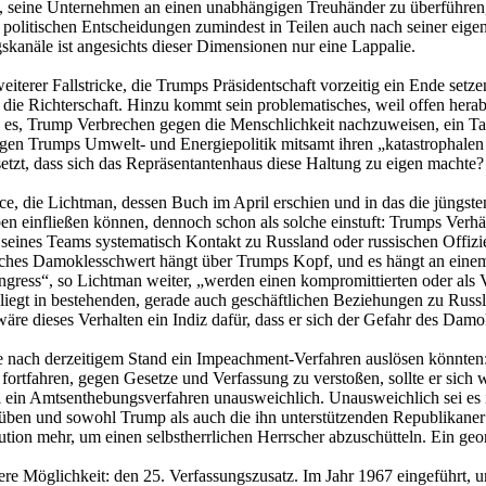
g, seine Unternehmen an einen unabhängigen Treuhänder zu überführen,
ne politischen Entscheidungen zumindest in Teilen auch nach seiner eig
skanäle ist angesichts dieser Dimensionen nur eine Lappalie.
erer Fallstricke, die Trumps Präsidentschaft vorzeitig ein Ende setze
a die Richterschaft. Hinzu kommt sein problematisches, weil offen herab
es, Trump Verbrechen gegen die Menschlichkeit nachzuweisen, ein Tatb
egen Trumps Umwelt- und Energiepolitik mitsamt ihren „katastrophale
etzt, dass sich das Repräsentantenhaus diese Haltung zu eigen machte?
ce, die Lichtman, dessen Buch im April erschien und in das die jüngs
ben einfließen können, dennoch schon als solche einstuft: Trumps Verhält
seines Teams systematisch Kontakt zu Russland oder russischen Offizie
isches Damoklesschwert hängt über Trumps Kopf, und es hängt an einem 
ress“, so Lichtman weiter, „werden einen kompromittierten oder als V
 liegt in bestehenden, gerade auch geschäftlichen Beziehungen zu Russ
äre dieses Verhalten ein Indiz dafür, dass er sich der Gefahr des Dam
e nach derzeitigem Stand ein Impeachment-Verfahren auslösen könnten: 
 fortfahren, gegen Gesetze und Verfassung zu verstoßen, sollte er sich
i ein Amtsenthebungsverfahren unausweichlich. Unausweichlich sei es
ben und sowohl Trump als auch die ihn unterstützenden Republikan
olution mehr, um einen selbstherrlichen Herrscher abzuschütteln. Ein g
tere Möglichkeit: den 25. Verfassungszusatz. Im Jahr 1967 eingeführt, 