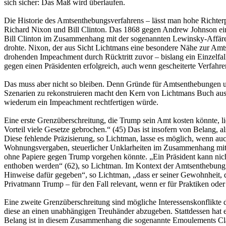
sich sicher: Das Maß wird überlaufen.
Die Historie des Amtsenthebungsverfahrens – lässt man hohe Richterpo
Richard Nixon und Bill Clinton. Das 1868 gegen Andrew Johnson eing
Bill Clinton im Zusammenhang mit der sogenannten Lewinsky-Affäre
drohte. Nixon, der aus Sicht Lichtmans eine besondere Nähe zur Amt
drohenden Impeachment durch Rücktritt zuvor – bislang ein Einzelfa
gegen einen Präsidenten erfolgreich, auch wenn gescheiterte Verfahr
Das muss aber nicht so bleiben. Denn Gründe für Amtsenthebungen 
Szenarien zu rekonstruieren macht den Kern von Lichtmans Buch aus.
wiederum ein Impeachment rechtfertigen würde.
Eine erste Grenzüberschreitung, die Trump sein Amt kosten könnte, l
Vorteil viele Gesetze gebrochen.“ (45) Das ist insofern von Belang, 
Diese fehlende Präzisierung, so Lichtman, lasse es möglich, wenn a
Wohnungsvergaben, steuerlicher Unklarheiten im Zusammenhang mit W
ohne Papiere gegen Trump vorgehen könnte. „Ein Präsident kann nich
enthoben werden“ (62), so Lichtman. Im Kontext der Amtsenthebung v
Hinweise dafür gegeben“, so Lichtman, „dass er seiner Gewohnheit, da
Privatmann Trump – für den Fall relevant, wenn er für Praktiken oder 
Eine zweite Grenzüberschreitung sind mögliche Interessenskonflikte d
diese an einen unabhängigen Treuhänder abzugeben. Stattdessen hat e
Belang ist in diesem Zusammenhang die sogenannte Emoulements Clau