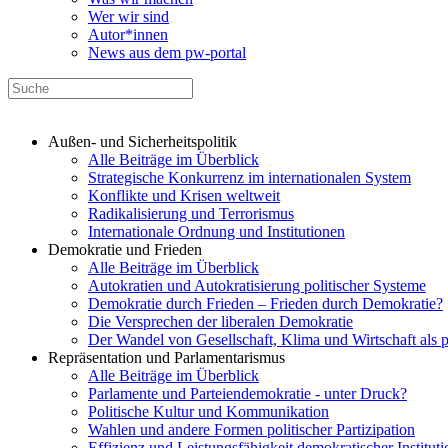
Wer wir sind
Autor*innen
News aus dem pw-portal
Außen- und Sicherheitspolitik
Alle Beiträge im Überblick
Strategische Konkurrenz im internationalen System
Konflikte und Krisen weltweit
Radikalisierung und Terrorismus
Internationale Ordnung und Institutionen
Demokratie und Frieden
Alle Beiträge im Überblick
Autokratien und Autokratisierung politischer Systeme
Demokratie durch Frieden – Frieden durch Demokratie?
Die Versprechen der liberalen Demokratie
Der Wandel von Gesellschaft, Klima und Wirtschaft als 
Repräsentation und Parlamentarismus
Alle Beiträge im Überblick
Parlamente und Parteiendemokratie - unter Druck?
Politische Kultur und Kommunikation
Wahlen und andere Formen politischer Partizipation
Effizienz und Leistungsfähigkeit demokratischer Institut