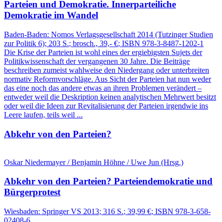
Parteien und Demokratie.
Innerparteiliche
Demokratie im Wandel
Baden-Baden:
Nomos Verlagsgesellschaft
2014
(Tutzinger Studien
zur Politik 6)
; 203 S.
; brosch., 39,- €
; ISBN 978-3-8487-1202-1
Die Krise der Parteien ist wohl eines der ergiebigsten Sujets der
Politikwissenschaft der vergangenen 30 Jahre. Die Beiträge
beschreiben zumeist wahlweise den Niedergang oder unterbreiten
normativ Reformvorschläge. Aus Sicht der Parteien hat nun weder
das eine noch das andere etwas an ihren Problemen verändert –
entweder weil die Deskription keinen analytischen Mehrwert besitzt
oder weil die Ideen zur Revitalisierung der Parteien irgendwie ins
Leere laufen, teils weil ...
Abkehr von den Parteien?
Oskar Niedermayer / Benjamin Höhne / Uwe Jun (Hrsg.)
Abkehr von den Parteien?
Parteiendemokratie und
Bürgerprotest
Wiesbaden:
Springer VS
2013
; 316 S.
; 39,99 €
; ISBN 978-3-658-
02408-6