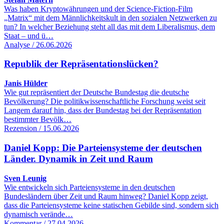
Was haben Kryptowährungen und der Science-Fiction-Film
„Matrix“ mit dem Männlichkeitskult in den sozialen Netzwerken zu
tun? In welcher Beziehung steht all das mit dem Liberalismus, dem
Staat – und ü…
Analyse / 26.06.2026
Republik der Repräsentationslücken?
Janis Hülder
Wie gut repräsentiert der Deutsche Bundestag die deutsche
Bevölkerung? Die politikwissenschaftliche Forschung weist seit
Langem darauf hin, dass der Bundestag bei der Repräsentation
bestimmter Bevölk…
Rezension / 15.06.2026
Daniel Kopp: Die Parteiensysteme der deutschen
Länder. Dynamik in Zeit und Raum
Sven Leunig
Wie entwickeln sich Parteiensysteme in den deutschen
Bundesländern über Zeit und Raum hinweg? Daniel Kopp zeigt,
dass die Parteiensysteme keine statischen Gebilde sind, sondern sich
dynamisch verände…
Kommentar / 27.04.2026