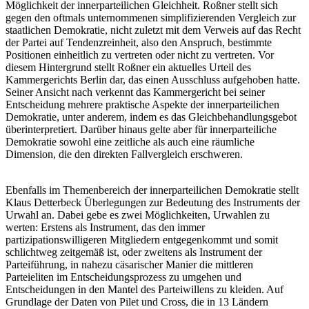
Möglichkeit der innerparteilichen Gleichheit. Roßner stellt sich
gegen den oftmals unternommenen simplifizierenden Vergleich zur
staatlichen Demokratie, nicht zuletzt mit dem Verweis auf das Recht
der Partei auf Tendenzreinheit, also den Anspruch, bestimmte
Positionen einheitlich zu vertreten oder nicht zu vertreten. Vor
diesem Hintergrund stellt Roßner ein aktuelles Urteil des
Kammergerichts Berlin dar, das einen Ausschluss aufgehoben hatte.
Seiner Ansicht nach verkennt das Kammergericht bei seiner
Entscheidung mehrere praktische Aspekte der innerparteilichen
Demokratie, unter anderem, indem es das Gleichbehandlungsgebot
überinterpretiert. Darüber hinaus gelte aber für innerparteiliche
Demokratie sowohl eine zeitliche als auch eine räumliche
Dimension, die den direkten Fallvergleich erschweren.
Ebenfalls im Themenbereich der innerparteilichen Demokratie stellt
Klaus Detterbeck Überlegungen zur Bedeutung des Instruments der
Urwahl an. Dabei gebe es zwei Möglichkeiten, Urwahlen zu
werten: Erstens als Instrument, das den immer
partizipationswilligeren Mitgliedern entgegenkommt und somit
schlichtweg zeitgemäß ist, oder zweitens als Instrument der
Parteiführung, in nahezu cäsarischer Manier die mittleren
Parteieliten im Entscheidungsprozess zu umgehen und
Entscheidungen in den Mantel des Parteiwillens zu kleiden. Auf
Grundlage der Daten von Pilet und Cross, die in 13 Ländern