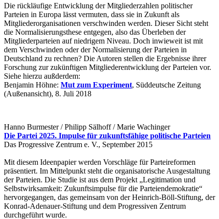
Die rückläufige Entwicklung der Mitgliederzahlen politischer
Parteien in Europa lässt vermuten, dass sie in Zukunft als
Mitgliederorganisationen verschwinden werden. Dieser Sicht steht
die Normalisierungsthese entgegen, also das Überleben der
Mitgliederparteien auf niedrigem Niveau. Doch inwieweit ist mit
dem Verschwinden oder der Normalisierung der Parteien in
Deutschland zu rechnen? Die Autoren stellen die Ergebnisse ihrer
Forschung zur zukünftigen Mitgliederentwicklung der Parteien vor.
Siehe hierzu außderdem:
Benjamin Höhne:
Mut zum Experiment
, Süddeutsche Zeitung
(Außenansicht), 8. Juli 2018
Hanno Burmester / Philipp Sälhoff / Marie Wachinger
Die Partei 2025. Impulse für zukunftsfähige politische Parteien
Das Progressive Zentrum e. V., September 2015
Mit diesem Ideenpapier werden Vorschläge für Parteireformen
präsentiert. Im Mittelpunkt steht die organisatorische Ausgestaltung
der Parteien. Die Studie ist aus dem Projekt „Legitimation und
Selbstwirksamkeit: Zukunftsimpulse für die Parteiendemokratie“
hervorgegangen, das gemeinsam von der Heinrich-Böll-Stiftung, der
Konrad-Adenauer-Stiftung und dem Progressiven Zentrum
durchgeführt wurde.