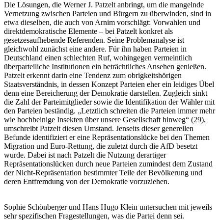
Die Lösungen, die Werner J. Patzelt anbringt, um die mangelnde
Vernetzung zwischen Parteien und Bürgern zu überwinden, sind in
etwa dieselben, die auch von Arnim vorschlägt: Vorwahlen und
direktdemokratische Elemente – bei Patzelt konkret als
gesetzesaufhebende Referenden. Seine Problemanalyse ist
gleichwohl zunächst eine andere. Für ihn haben Parteien in
Deutschland einen schlechten Ruf, wohingegen vermeintlich
überparteiliche Institutionen ein beträchtliches Ansehen genießen.
Patzelt erkennt darin eine Tendenz zum obrigkeitshörigen
Staatsverständnis, in dessen Konzept Parteien eher ein leidiges Übel
denn eine Bereicherung der Demokratie darstellen. Zugleich sinkt
die Zahl der Parteimitglieder sowie die Identifikation der Wähler mit
den Parteien beständig. „Letztlich schreiten die Parteien immer mehr
wie hochbeinige Insekten über unsere Gesellschaft hinweg“ (29),
umschreibt Patzelt diesen Umstand. Jenseits dieser generellen
Befunde identifiziert er eine Repräsentationslücke bei den Themen
Migration und Euro-Rettung, die zuletzt durch die AfD besetzt
wurde. Dabei ist nach Patzelt die Nutzung derartiger
Repräsentationslücken durch neue Parteien zumindest dem Zustand
der Nicht-Repräsentation bestimmter Teile der Bevölkerung und
deren Entfremdung von der Demokratie vorzuziehen.
Sophie Schönberger und Hans Hugo Klein untersuchen mit jeweils
sehr spezifischen Fragestellungen, was die Partei denn sei.