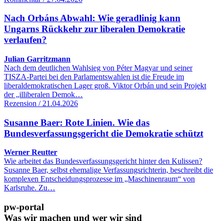
Nach Orbáns Abwahl: Wie geradlinig kann
Ungarns Rückkehr zur liberalen Demokratie
verlaufen?
Julian Garritzmann
Nach dem deutlichen Wahlsieg von Péter Magyar und seiner
TISZA-Partei bei den Parlamentswahlen ist die Freude im
liberaldemokratischen Lager groß. Viktor Orbán und sein Projekt
der „illiberalen Demok…
Rezension / 21.04.2026
Susanne Baer: Rote Linien. Wie das
Bundesverfassungsgericht die Demokratie schützt
Werner Reutter
Wie arbeitet das Bundesverfassungsgericht hinter den Kulissen?
Susanne Baer, selbst ehemalige Verfassungsrichterin, beschreibt die
komplexen Entscheidungsprozesse im „Maschinenraum“ von
Karlsruhe. Zu…
pw-portal
Was wir machen und wer wir sind