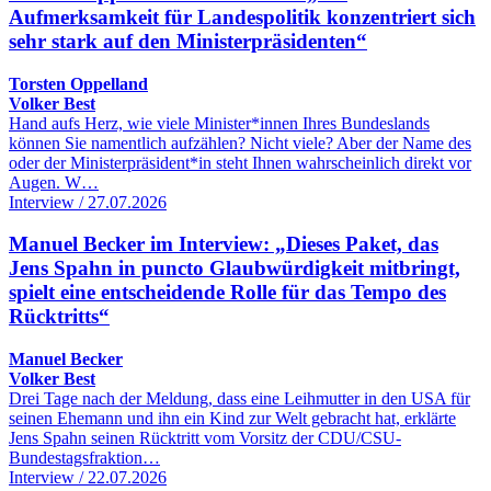
Aufmerksamkeit für Landespolitik konzentriert sich
sehr stark auf den Ministerpräsidenten“
Torsten Oppelland
Volker Best
Hand aufs Herz, wie viele Minister*innen Ihres Bundeslands
können Sie namentlich aufzählen? Nicht viele? Aber der Name des
oder der Ministerpräsident*in steht Ihnen wahrscheinlich direkt vor
Augen. W…
Interview / 27.07.2026
Manuel Becker im Interview: „Dieses Paket, das
Jens Spahn in puncto Glaubwürdigkeit mitbringt,
spielt eine entscheidende Rolle für das Tempo des
Rücktritts“
Manuel Becker
Volker Best
Drei Tage nach der Meldung, dass eine Leihmutter in den USA für
seinen Ehemann und ihn ein Kind zur Welt gebracht hat, erklärte
Jens Spahn seinen Rücktritt vom Vorsitz der CDU/CSU-
Bundestagsfraktion…
Interview / 22.07.2026