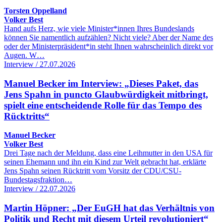
Torsten Oppelland
Volker Best
Hand aufs Herz, wie viele Minister*innen Ihres Bundeslands
können Sie namentlich aufzählen? Nicht viele? Aber der Name des
oder der Ministerpräsident*in steht Ihnen wahrscheinlich direkt vor
Augen. W…
Interview / 27.07.2026
Manuel Becker im Interview: „Dieses Paket, das
Jens Spahn in puncto Glaubwürdigkeit mitbringt,
spielt eine entscheidende Rolle für das Tempo des
Rücktritts“
Manuel Becker
Volker Best
Drei Tage nach der Meldung, dass eine Leihmutter in den USA für
seinen Ehemann und ihn ein Kind zur Welt gebracht hat, erklärte
Jens Spahn seinen Rücktritt vom Vorsitz der CDU/CSU-
Bundestagsfraktion…
Interview / 22.07.2026
Martin Höpner: „Der EuGH hat das Verhältnis von
Politik und Recht mit diesem Urteil revolutioniert“