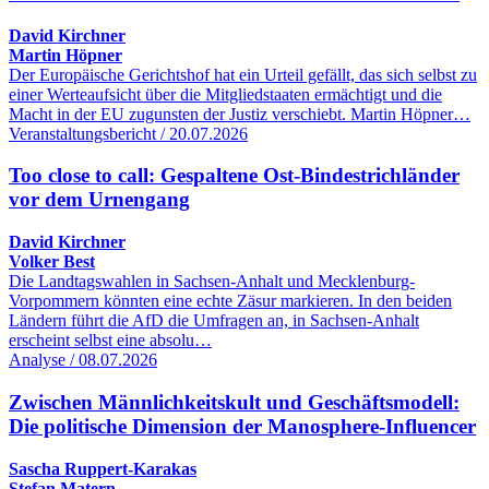
David Kirchner
Martin Höpner
Der Europäische Gerichtshof hat ein Urteil gefällt, das sich selbst zu
einer Werteaufsicht über die Mitgliedstaaten ermächtigt und die
Macht in der EU zugunsten der Justiz verschiebt. Martin Höpner…
Veranstaltungsbericht / 20.07.2026
Too close to call: Gespaltene Ost-Bindestrichländer
vor dem Urnengang
David Kirchner
Volker Best
Die Landtagswahlen in Sachsen-Anhalt und Mecklenburg-
Vorpommern könnten eine echte Zäsur markieren. In den beiden
Ländern führt die AfD die Umfragen an, in Sachsen-Anhalt
erscheint selbst eine absolu…
Analyse / 08.07.2026
Zwischen Männlichkeitskult und Geschäftsmodell:
Die politische Dimension der Manosphere-Influencer
Sascha Ruppert-Karakas
Stefan Matern