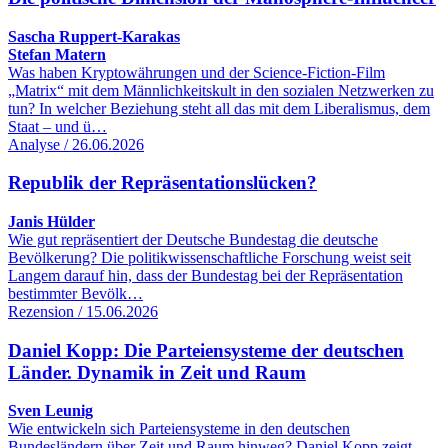
Sascha Ruppert-Karakas
Stefan Matern
Was haben Kryptowährungen und der Science-Fiction-Film
„Matrix“ mit dem Männlichkeitskult in den sozialen Netzwerken zu
tun? In welcher Beziehung steht all das mit dem Liberalismus, dem
Staat – und ü…
Analyse / 26.06.2026
Republik der Repräsentationslücken?
Janis Hülder
Wie gut repräsentiert der Deutsche Bundestag die deutsche
Bevölkerung? Die politikwissenschaftliche Forschung weist seit
Langem darauf hin, dass der Bundestag bei der Repräsentation
bestimmter Bevölk…
Rezension / 15.06.2026
Daniel Kopp: Die Parteiensysteme der deutschen
Länder. Dynamik in Zeit und Raum
Sven Leunig
Wie entwickeln sich Parteiensysteme in den deutschen
Bundesländern über Zeit und Raum hinweg? Daniel Kopp zeigt,