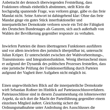
Anbetracht der dennoch überwiegenden Feststellung, dass
Fraktionen oftmals einheitlich abstimmen, stellt Klein die
hochgradig spannende Frage, was verloren ginge, gäbe es das freie
Mandat nicht. Seine Antwort ist dahingehend klar: Ohne das freie
Mandat ginge ein gutes Stück innerfraktioneller und
innerparteilicher Demokratie verloren sowie ein Teil der Fähigkeit
des Deutschen Bundestages als Ganzem, sich auch außerhalb von
Wahlen der Bevölkerung gegenüber responsiv zu verhalten.
Inwiefern Parteien die ihnen übertragenen Funktionen ausführen
und vor allem inwiefern dies juristisch überprüfbar ist, untersucht
Julian Krüper. Er unterscheidet zwischen der Wahlvorbereitungs-,
Transmissions- und Integrationsfunktion. Wenig überraschend muss
er aufgrund der Dynamik des politischen Prozesses feststellen, dass
eine juristische Prüfung der Funktionserfüllung durch Parteien
aufgrund der Vagheit ihrer Aufgaben nicht möglich ist.
Einen ungewöhnlichen Blick auf die innerparteiliche Demokratie
wirft Sebastian Roßner im Hinblick auf Parteiausschlussverfahren.
Parteiausschlüsse sind in diesem Zusammenhang ein lohnenswerter
Aspekt, da sich dort die Macht der Parteiführung gegenüber einem
einzelnen Mitglied äußert. Gleichzeitig sichert die
Ordnungsmaßnahme unter Androhung des Ausschlusses die