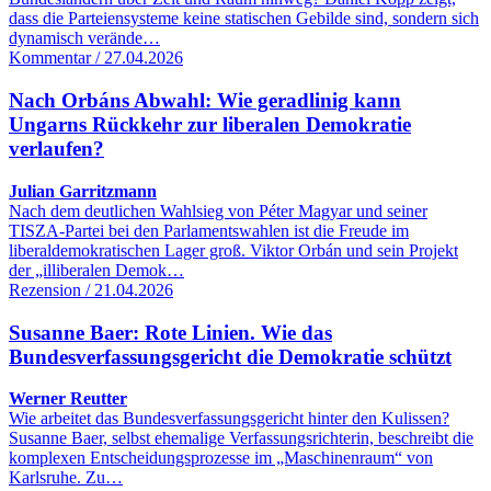
dass die Parteiensysteme keine statischen Gebilde sind, sondern sich
dynamisch verände…
Kommentar / 27.04.2026
Nach Orbáns Abwahl: Wie geradlinig kann
Ungarns Rückkehr zur liberalen Demokratie
verlaufen?
Julian Garritzmann
Nach dem deutlichen Wahlsieg von Péter Magyar und seiner
TISZA-Partei bei den Parlamentswahlen ist die Freude im
liberaldemokratischen Lager groß. Viktor Orbán und sein Projekt
der „illiberalen Demok…
Rezension / 21.04.2026
Susanne Baer: Rote Linien. Wie das
Bundesverfassungsgericht die Demokratie schützt
Werner Reutter
Wie arbeitet das Bundesverfassungsgericht hinter den Kulissen?
Susanne Baer, selbst ehemalige Verfassungsrichterin, beschreibt die
komplexen Entscheidungsprozesse im „Maschinenraum“ von
Karlsruhe. Zu…