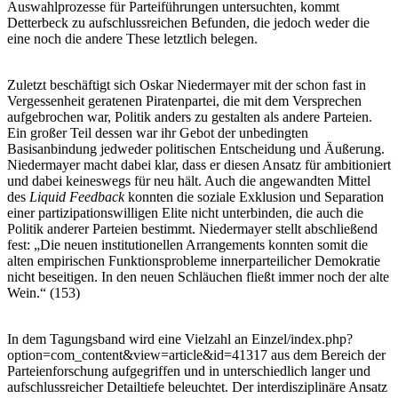
Auswahlprozesse für Parteiführungen untersuchten, kommt
Detterbeck zu aufschlussreichen Befunden, die jedoch weder die
eine noch die andere These letztlich belegen.
Zuletzt beschäftigt sich Oskar Niedermayer mit der schon fast in
Vergessenheit geratenen Piratenpartei, die mit dem Versprechen
aufgebrochen war, Politik anders zu gestalten als andere Parteien.
Ein großer Teil dessen war ihr Gebot der unbedingten
Basisanbindung jedweder politischen Entscheidung und Äußerung.
Niedermayer macht dabei klar, dass er diesen Ansatz für ambitioniert
und dabei keineswegs für neu hält. Auch die angewandten Mittel
des
Liquid Feedback
konnten die soziale Exklusion und Separation
einer partizipationswilligen Elite nicht unterbinden, die auch die
Politik anderer Parteien bestimmt. Niedermayer stellt abschließend
fest: „Die neuen institutionellen Arrangements konnten somit die
alten empirischen Funktionsprobleme innerparteilicher Demokratie
nicht beseitigen. In den neuen Schläuchen fließt immer noch der alte
Wein.“ (153)
In dem Tagungsband wird eine Vielzahl an Einzel/index.php?
option=com_content&view=article&id=41317 aus dem Bereich der
Parteienforschung aufgegriffen und in unterschiedlich langer und
aufschlussreicher Detailtiefe beleuchtet. Der interdisziplinäre Ansatz