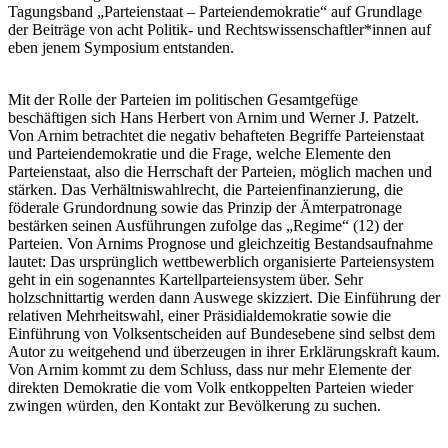
Tagungsband „Parteienstaat – Parteiendemokratie“ auf Grundlage
der Beiträge von acht Politik- und Rechtswissenschaftler*innen auf
eben jenem Symposium entstanden.
Mit der Rolle der Parteien im politischen Gesamtgefüge
beschäftigen sich Hans Herbert von Arnim und Werner J. Patzelt.
Von Arnim betrachtet die negativ behafteten Begriffe Parteienstaat
und Parteiendemokratie und die Frage, welche Elemente den
Parteienstaat, also die Herrschaft der Parteien, möglich machen und
stärken. Das Verhältniswahlrecht, die Parteienfinanzierung, die
föderale Grundordnung sowie das Prinzip der Ämterpatronage
bestärken seinen Ausführungen zufolge das „Regime“ (12) der
Parteien. Von Arnims Prognose und gleichzeitig Bestandsaufnahme
lautet: Das ursprünglich wettbewerblich organisierte Parteiensystem
geht in ein sogenanntes Kartellparteiensystem über. Sehr
holzschnittartig werden dann Auswege skizziert. Die Einführung der
relativen Mehrheitswahl, einer Präsidialdemokratie sowie die
Einführung von Volksentscheiden auf Bundesebene sind selbst dem
Autor zu weitgehend und überzeugen in ihrer Erklärungskraft kaum.
Von Arnim kommt zu dem Schluss, dass nur mehr Elemente der
direkten Demokratie die vom Volk entkoppelten Parteien wieder
zwingen würden, den Kontakt zur Bevölkerung zu suchen.