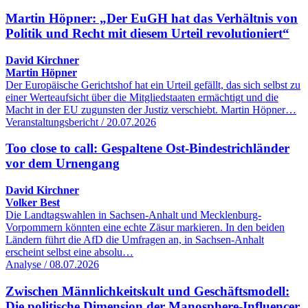
Martin Höpner: „Der EuGH hat das Verhältnis von
Politik und Recht mit diesem Urteil revolutioniert“
David Kirchner
Martin Höpner
Der Europäische Gerichtshof hat ein Urteil gefällt, das sich selbst zu
einer Werteaufsicht über die Mitgliedstaaten ermächtigt und die
Macht in der EU zugunsten der Justiz verschiebt. Martin Höpner…
Veranstaltungsbericht / 20.07.2026
Too close to call: Gespaltene Ost-Bindestrichländer
vor dem Urnengang
David Kirchner
Volker Best
Die Landtagswahlen in Sachsen-Anhalt und Mecklenburg-
Vorpommern könnten eine echte Zäsur markieren. In den beiden
Ländern führt die AfD die Umfragen an, in Sachsen-Anhalt
erscheint selbst eine absolu…
Analyse / 08.07.2026
Zwischen Männlichkeitskult und Geschäftsmodell:
Die politische Dimension der Manosphere-Influencer