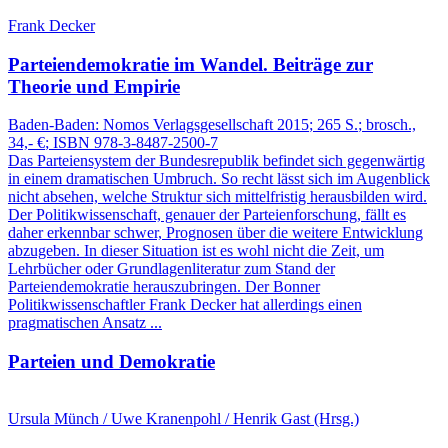
Frank Decker
Parteiendemokratie im Wandel.
Beiträge zur
Theorie und Empirie
Baden-Baden:
Nomos Verlagsgesellschaft
2015
; 265 S.
; brosch.,
34,- €
; ISBN 978-3-8487-2500-7
Das Parteiensystem der Bundesrepublik befindet sich gegenwärtig
in einem dramatischen Umbruch. So recht lässt sich im Augenblick
nicht absehen, welche Struktur sich mittelfristig herausbilden wird.
Der Politikwissenschaft, genauer der Parteienforschung, fällt es
daher erkennbar schwer, Prognosen über die weitere Entwicklung
abzugeben. In dieser Situation ist es wohl nicht die Zeit, um
Lehrbücher oder Grundlagenliteratur zum Stand der
Parteiendemokratie herauszubringen. Der Bonner
Politikwissenschaftler Frank Decker hat allerdings einen
pragmatischen Ansatz ...
Parteien und Demokratie
Ursula Münch / Uwe Kranenpohl / Henrik Gast (Hrsg.)