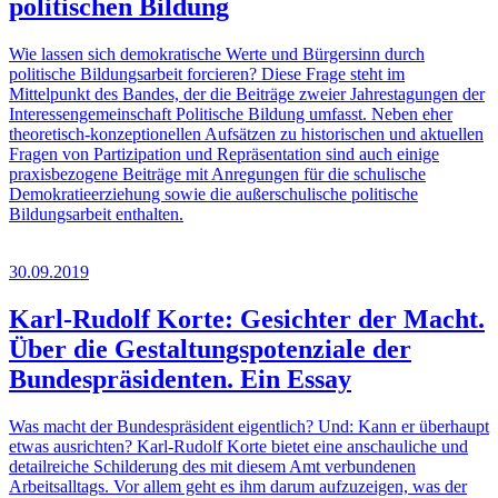
politischen Bildung
Wie lassen sich demokratische Werte und Bürgersinn durch
politische Bildungsarbeit forcieren? Diese Frage steht im
Mittelpunkt des Bandes, der die Beiträge zweier Jahrestagungen der
Interessengemeinschaft Politische Bildung umfasst. Neben eher
theoretisch-konzeptionellen Aufsätzen zu historischen und aktuellen
Fragen von Partizipation und Repräsentation sind auch einige
praxisbezogene Beiträge mit Anregungen für die schulische
Demokratieerziehung sowie die außerschulische politische
Bildungsarbeit enthalten.
30.09.2019
Karl-Rudolf Korte: Gesichter der Macht.
Über die Gestaltungspotenziale der
Bundespräsidenten. Ein Essay
Was macht der Bundespräsident eigentlich? Und: Kann er überhaupt
etwas ausrichten? Karl-Rudolf Korte bietet eine anschauliche und
detailreiche Schilderung des mit diesem Amt verbundenen
Arbeitsalltags. Vor allem geht es ihm darum aufzuzeigen, was der