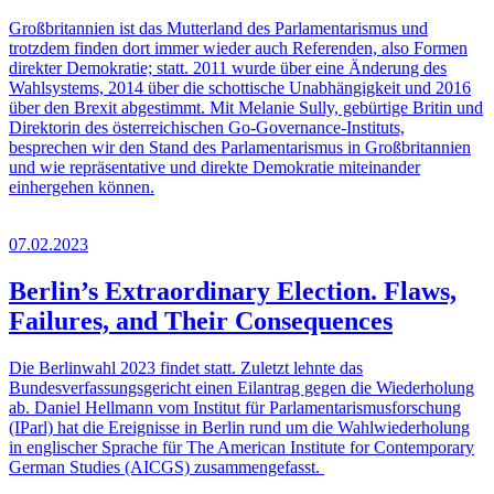
Großbritannien ist das Mutterland des Parlamentarismus und
trotzdem finden dort immer wieder auch Referenden, also Formen
direkter Demokratie; statt. 2011 wurde über eine Änderung des
Wahlsystems, 2014 über die schottische Unabhängigkeit und 2016
über den Brexit abgestimmt. Mit Melanie Sully, gebürtige Britin und
Direktorin des österreichischen Go-Governance-Instituts,
besprechen wir den Stand des Parlamentarismus in Großbritannien
und wie repräsentative und direkte Demokratie miteinander
einhergehen können.
07.02.2023
Berlin’s Extraordinary Election. Flaws,
Failures, and Their Consequences
Die Berlinwahl 2023 findet statt. Zuletzt lehnte das
Bundesverfassungsgericht einen Eilantrag gegen die Wiederholung
ab. Daniel Hellmann vom Institut für Parlamentarismusforschung
(IParl) hat die Ereignisse in Berlin rund um die Wahlwiederholung
in englischer Sprache für The American Institute for Contemporary
German Studies (AICGS) zusammengefasst.