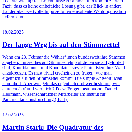
fasst die wichtigsten Erkenntnisse zusammen und kommt zu dem
Fazit, dass es keine einheitliche Lösung gibt, der Blick in andere
Länder aber wertvolle Impulse für eine resiliente Wahlorganisation
liefern kann.
18.02.2025
Der lange Weg bis auf den Stimmzettel
Wenn am 23. Februar die Wähler*innen bundesweit ihre Stimmen
abgeben, tun sie dies auf Stimmzetteln, auf denen sie aufgefordert
sind, Kandidatinnen und Kandidaten sowie Parteilisten ihrer Wahl
anzukreuzen. Es mag trivial erscheinen zu fragen, wie man
eigentlich auf den Stimmzettel kommt. Die simple Antwort: Man
kandidiert. Aber wie geht das eigentlich und wer bestimmt, wer
antreten darf und wer nicht? Diese Fragen beantwortet Daniel
Hellmann, wissenschaftlicher Mitarbeiter am Institut für
Parlamentarismusforschung (IParl).
12.02.2025
Martin Stark: Die Quadratur des