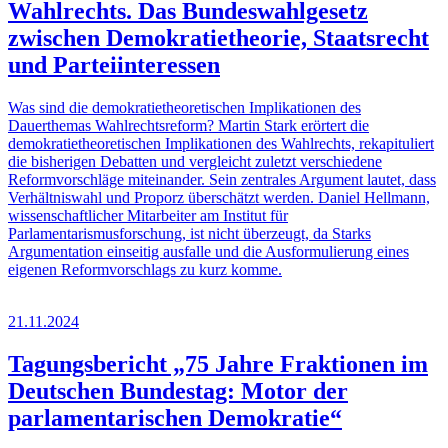
Wahlrechts. Das Bundeswahlgesetz
zwischen Demokratietheorie, Staatsrecht
und Parteiinteressen
Was sind die demokratietheoretischen Implikationen des
Dauerthemas Wahlrechtsreform? Martin Stark erörtert die
demokratietheoretischen Implikationen des Wahlrechts, rekapituliert
die bisherigen Debatten und vergleicht zuletzt verschiedene
Reformvorschläge miteinander. Sein zentrales Argument lautet, dass
Verhältniswahl und Proporz überschätzt werden. Daniel Hellmann,
wissenschaftlicher Mitarbeiter am Institut für
Parlamentarismusforschung, ist nicht überzeugt, da Starks
Argumentation einseitig ausfalle und die Ausformulierung eines
eigenen Reformvorschlags zu kurz komme.
21.11.2024
Tagungsbericht „75 Jahre Fraktionen im
Deutschen Bundestag: Motor der
parlamentarischen Demokratie“