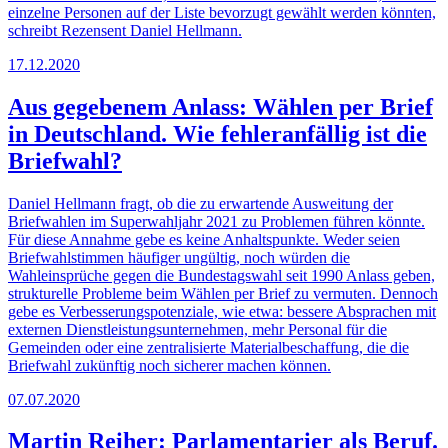
einzelne Personen auf der Liste bevorzugt gewählt werden könnten,
schreibt Rezensent Daniel Hellmann.
17.12.2020
Aus gegebenem Anlass: Wählen per Brief
in Deutschland. Wie fehleranfällig ist die
Briefwahl?
Daniel Hellmann fragt, ob die zu erwartende Ausweitung der
Briefwahlen im Superwahljahr 2021 zu Problemen führen könnte.
Für diese Annahme gebe es keine Anhaltspunkte. Weder seien
Briefwahlstimmen häufiger ungültig, noch würden die
Wahleinsprüche gegen die Bundestagswahl seit 1990 Anlass geben,
strukturelle Probleme beim Wählen per Brief zu vermuten. Dennoch
gebe es Verbesserungspotenziale, wie etwa: bessere Absprachen mit
externen Dienstleistungsunternehmen, mehr Personal für die
Gemeinden oder eine zentralisierte Materialbeschaffung, die die
Briefwahl zukünftig noch sicherer machen können.
07.07.2020
Martin Reiher: Parlamentarier als Beruf.