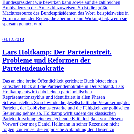
Bundespräsident wie bewirken kann sowie auf die zahlreichen
Ambivalenzen des Amtes hinzuweisen. So ist die größte
Machtressource des Bundespräsidenten das Wort, beispielsweise in
Form mahnender Reden, die aber nur dann Wirkung hat, wenn sie
sparsam genutzt wird.
03.12.2018
Lars Holtkamp: Der Parteienstreit.
Probleme und Reformen der
Parteiendemokratie
Das an eine breite Öffentlichkeit gerichtete Buch bietet einen
kritischen Blick auf die Parteiendemokratie in Deutschland. Lars
Holtkamp entwirft dabei einen parteipolitischen
Repräsentationszyklus und identifiziert in allen Phasen
Schwachstellen: So schwinde die gesellschaftliche Verankerung der
Parteien, der Lobbyismus erstarke und die Fähigkeit zur politischen
Steuerung nehme ab. Holtkamp wirft zudem der klassischen
Parteienforschung eine weitgehende Kritiklosigkeit vor. Diesem
Vorwurf aber mag Daniel Hellmann in seiner Rezension nicht
folgen, zudem sei die empirische Anbindung der Thesen zu