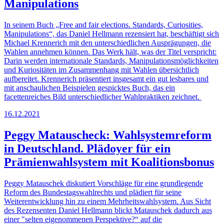
Manipulations
In seinem Buch „Free and fair elections. Standards, Curiosities,
Manipulations“, das Daniel Hellmann rezensiert hat, beschäftigt sich
Michael Krennerich mit den unterschiedlichen Ausprägungen, die
Wahlen annehmen können. Das Werk hält, was der Titel verspricht:
Darin werden internationale Standards, Manipulationsmöglichkeiten
und Kuriositäten im Zusammenhang mit Wahlen übersichtlich
aufbereitet. Krennerich präsentiert insgesamt ein gut lesbares und
mit anschaulichen Beispielen gespicktes Buch, das ein
facettenreiches Bild unterschiedlicher Wahlpraktiken zeichnet.
16.12.2021
Peggy Matauscheck: Wahlsystemreform
in Deutschland. Plädoyer für ein
Prämienwahlsystem mit Koalitionsbonus
Peggy Matauschek diskutiert Vorschläge für eine grundlegende
Reform des Bundestagswahlrechts und plädiert für seine
Weiterentwicklung hin zu einem Mehrheitswahlsystem. Aus Sicht
des Rezensenten Daniel Hellmann blickt Matauschek dadurch aus
einer "selten eigenommenen Perspektive?“ auf die