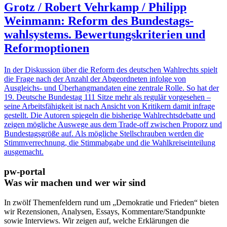
Grotz / Robert Vehrkamp / Philipp
Weinmann: Reform des Bundestags­
wahlsystems. Bewertungskriterien und
Reformoptionen
In der Diskussion über die Reform des deutschen Wahlrechts spielt
die Frage nach der Anzahl der Abgeordneten infolge von
Ausgleichs- und Überhangmandaten eine zentrale Rolle. So hat der
19. Deutsche Bundestag 111 Sitze mehr als regulär vorgesehen –
seine Arbeitsfähigkeit ist nach Ansicht von Kritikern damit infrage
gestellt. Die Autoren spiegeln die bisherige Wahlrechtsdebatte und
zeigen mögliche Auswege aus dem Trade-off zwischen Proporz und
Bundestagsgröße auf. Als mögliche Stellschrauben werden die
Stimmverrechnung, die Stimmabgabe und die Wahlkreiseinteilung
ausgemacht.
pw-portal
Was wir machen und wer wir sind
In zwölf Themenfeldern rund um „Demokratie und Frieden“ bieten
wir Rezensionen, Analysen, Essays, Kommentare/Standpunkte
sowie Interviews. Wir zeigen auf, welche Erklärungen die