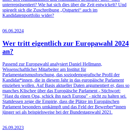
unterrepräsentiert? Wie hat sich dies über die Zeit entwickelt? Und
spiegelt sich die Zuschreibung „Ostpartei“ auch im
Kandidatenportfolio wider?
06.06.2024
Wer tritt eigentlich zur Europawahl 2024
an?
Passend zur Europawahl analysiert Daniel Hellmann,
Wissenschaftlicher Mitarbeiter am Institut für
Parlamentarismusforschung, das soziodemografische Profil der
Kandidat*innen, die in diesem Jahr in das europäische Parlament
einziehen wollen. Auf Basis aktueller Daten argumentiert er, dass so
manches Klischee über das Europäische Parlament - Stichwort:
"Hast du einen Opa, schick ihn nach Europa" - nicht zu halten sei.
Stattdessen zeige die Empirie, dass die Plätze im Europäischen
Parlament besonders umkämpft und das Feld der Bewerber*innen
jünger sei als beispielsweise bei der Bundestagswahl 2021.
26.09.2023