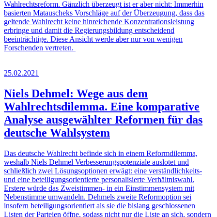
Wahlrechtsreform. Gänzlich überzeugt ist er aber nicht: Immerhin
basierten Matauscheks Vorschläge auf der Überzeugung, dass das
geltende Wahlrecht keine hinreichende Konzentrationsleistung
erbringe und damit die Regierungsbildung entscheidend
beeinträchtige. Diese Ansicht werde aber nur von wenigen
Forschenden vertreten.
25.02.2021
Niels Dehmel: Wege aus dem
Wahlrechtsdilemma. Eine komparative
Analyse ausgewählter Reformen für das
deutsche Wahlsystem
Das deutsche Wahlrecht befinde sich in einem Reformdilemma,
weshalb Niels Dehmel Verbesserungspotenziale auslotet und
schließlich zwei Lösungsoptionen erwägt: eine verständlichkeits-
und eine beteiligungsorientierte personalisierte Verhältniswahl.
Erstere würde das Zweistimmen- in ein Einstimmensystem mit
Nebenstimme umwandeln. Dehmels zweite Reformoption sei
insofern beteiligungsorientiert als sie die bislang geschlossenen
Listen der Parteien öffne, sodass nicht nur die Liste an sich, sondern