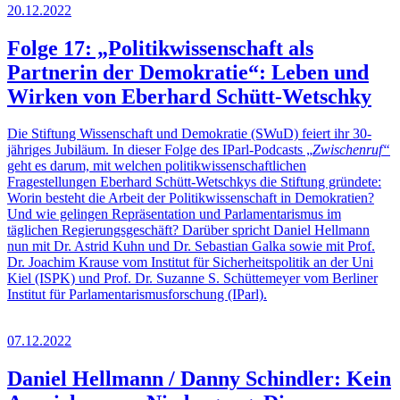
20.12.2022
Folge 17: „Politikwissenschaft als
Partnerin der Demokratie“: Leben und
Wirken von Eberhard Schütt-Wetschky
Die Stiftung Wissenschaft und Demokratie (SWuD) feiert ihr 30-
jähriges Jubiläum. In dieser Folge des IParl-Podcasts „
Zwischenruf“
geht es darum, mit welchen politikwissenschaftlichen
Fragestellungen Eberhard Schütt-Wetschkys die Stiftung gründete:
Worin besteht die Arbeit der Politikwissenschaft in Demokratien?
Und wie gelingen Repräsentation und Parlamentarismus im
täglichen Regierungsgeschäft? Darüber spricht Daniel Hellmann
nun mit Dr. Astrid Kuhn und Dr. Sebastian Galka sowie mit Prof.
Dr. Joachim Krause vom Institut für Sicherheitspolitik an der Uni
Kiel (ISPK) und Prof. Dr. Suzanne S. Schüttemeyer vom Berliner
Institut für Parlamentarismusforschung (IParl).
07.12.2022
Daniel Hellmann / Danny Schindler: Kein