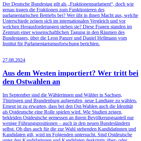
Der Deutsche Bundestag gilt als „Fraktionenparlament“, doch wie
genau tragen die Fraktionen zum Funktionieren des
parlamentarischen Betriebs bei? Wer übt in ihnen Macht aus, welche
Unterschiede zeigen sich im internationalen Vergleich und vor
welchen Herausforderungen stehen sie? Diese Fragen standen im
Zentrum einer wissenschaftlichen Tagung in den Räumen des
Bundestages, über die Leon Panzer und Daniel Hellmann vom
Institut für Parlamentarismusforschung berichten.
27.08.2024
Aus dem Westen importiert? Wer tritt bei
den Ostwahlen an
Im September sind die Wählerinnen und Wähler in Sachsen,
Thüringen und Brandenburg aufgerufen, neue Landtage zu wählen.
Erneut ist zu erwarten, dass bei den Ost-Wahlen auch die Identität
als Ostdeutsche eine Rolle spielen wird. Wie Studien zeigen,
bekleiden Ostdeutsche gemessen an ihrem Bevölkerungsanteil nur
wenige Führungspositionen – auch in den neuen Bundesländern
selbst. Ob dies auch für die zur Wahl stehenden Kandidatinnen und
Kandidaten gilt, wird im Folgenden untersucht. Sind Ostdeutsche
unter den Kandidatinnen und Kandidaten deskriptiv über- oder