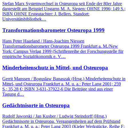
Stefan Marx Systemwechsel in Osteuropa seit Ende der 80er Jahre
dargestellt am Beispiel Ungarns M. A. Siegen: OHNE 1996; 149 S.;
ISBN OHNE Erstgutachter: J. Bellers. Standort:
Universitätsbibliothek…
Transformationsbarometer Osteuropa 1999
Hans Peter Haarland / Hans-Joachim Niessen
Transformationsbarometer Osteuropa 1999 Frankfurt a. M./New
York: Campus Verlag 1999 (Schriftenreihe der Forschungsstelle für
empirische Sozialökonomik e. V…
Minderheitenschutz in Mittel- und Osteuropa
Gerrit Manssen / Boguslaw Banaszak (Hrsg.) Minderheitenschutz in
Mittel- und Osteuropa Frankfurt a. M. u. a.: Peter Lang 2001; 259
S.; 35,28 €; ISBN 3-631-37922-6 Die Beiträge sind aus einer
Tagung d…
Gedächtnisorte in Osteuropa
Rudolf Jaworski / Jan Kusber / Ludwig Steindorff (Hrsg.)
Gedächtnisorte in Osteuropa. Vergangenheiten auf dem Prüfstand
Frankfurt a. M. u. a.: Peter Lang 2003 (Kieler Werkstücke, Reihe F: