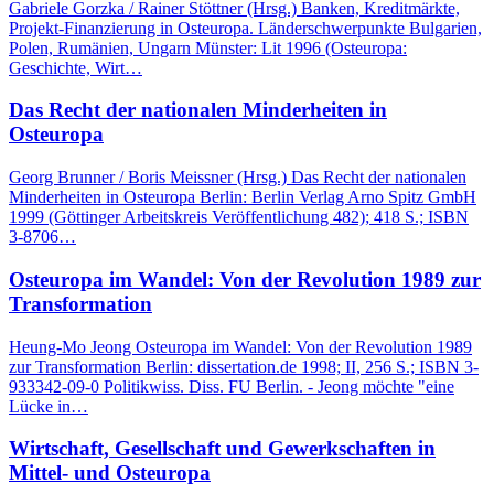
Gabriele Gorzka / Rainer Stöttner (Hrsg.) Banken, Kreditmärkte,
Projekt-Finanzierung in Osteuropa. Länderschwerpunkte Bulgarien,
Polen, Rumänien, Ungarn Münster: Lit 1996 (Osteuropa:
Geschichte, Wirt…
Das Recht der nationalen Minderheiten in
Osteuropa
Georg Brunner / Boris Meissner (Hrsg.) Das Recht der nationalen
Minderheiten in Osteuropa Berlin: Berlin Verlag Arno Spitz GmbH
1999 (Göttinger Arbeitskreis Veröffentlichung 482); 418 S.; ISBN
3-8706…
Osteuropa im Wandel: Von der Revolution 1989 zur
Transformation
Heung-Mo Jeong Osteuropa im Wandel: Von der Revolution 1989
zur Transformation Berlin: dissertation.de 1998; II, 256 S.; ISBN 3-
933342-09-0 Politikwiss. Diss. FU Berlin. - Jeong möchte "eine
Lücke in…
Wirtschaft, Gesellschaft und Gewerkschaften in
Mittel- und Osteuropa