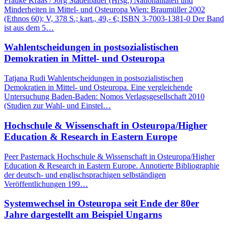
Frauke Kraas / Jörg Stadelbauer (Hrsg.) Nationalitäten und
Minderheiten in Mittel- und Osteuropa Wien: Braumüller 2002
(Ethnos 60); V, 378 S.; kart., 49,- €; ISBN 3-7003-1381-0 Der Band
ist aus dem 5…
Wahlentscheidungen in postsozialistischen
Demokratien in Mittel- und Osteuropa
Tatjana Rudi Wahlentscheidungen in postsozialistischen
Demokratien in Mittel- und Osteuropa. Eine vergleichende
Untersuchung Baden-Baden: Nomos Verlagsgesellschaft 2010
(Studien zur Wahl- und Einstel…
Hochschule & Wissenschaft in Osteuropa/Higher
Education & Research in Eastern Europe
Peer Pasternack Hochschule & Wissenschaft in Osteuropa/Higher
Education & Research in Eastern Europe. Annotierte Bibliographie
der deutsch- und englischsprachigen selbständigen
Veröffentlichungen 199…
Systemwechsel in Osteuropa seit Ende der 80er
Jahre dargestellt am Beispiel Ungarns