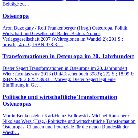
Beiträge zu…
Osteuropa
Aron Buzogány / Rolf Frankenberger (Hrsg.) Osteuropa. Politik,
Wirtschaft und Gesellschaft Baden-Baden: Nomos
Verlagsgesellschaft 2007 (Weltregionen im Wandel 2); 291 S.;
brosch., 45,- €; ISBN 978-3-…
Transformationen in Osteuropa im 20. Jahrhundert
Dieter Segert Transformationen in Osteuropa im 20. Jahrhundert
Wien: facultas.wuv 2013 (Uni-Taschenbuch 3983); 272 S.; 18,99 €;
ISBN 978-3-8252-3983-1 Vorweg: Dieter Segert legt eine
Einführung in Ge…
Politische und wirtschaftliche Transformation
Osteuropas
Martin Benkenstein / Karl-Heinz Brillowski / Michael Rauscher /
Nikolaus Werz (Hrsg.) Politische und wirtschaftliche Transformation
Osteuropas. Chancen und Potenziale für die neuen Bundesländer
Wiesb…