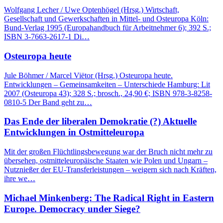
Wolfgang Lecher / Uwe Optenhögel (Hrsg.) Wirtschaft,
Gesellschaft und Gewerkschaften in Mittel- und Osteuropa Köln:
Bund-Verlag 1995 (Europahandbuch für Arbeitnehmer 6); 392 S.;
ISBN 3-7663-2617-1 Di…
Osteuropa heute
Jule Böhmer / Marcel Viëtor (Hrsg.) Osteuropa heute.
Entwicklungen – Gemeinsamkeiten – Unterschiede Hamburg: Lit
2007 (Osteuropa 43); 328 S.; brosch., 24,90 €; ISBN 978-3-8258-
0810-5 Der Band geht zu…
Das Ende der liberalen Demokratie (?) Aktuelle
Entwicklungen in Ostmitteleuropa
Mit der großen Flüchtlingsbewegung war der Bruch nicht mehr zu
übersehen, ostmitteleuropäische Staaten wie Polen und Ungarn –
Nutznießer der EU-Transferleistungen – weigern sich nach Kräften,
ihre we…
Michael Minkenberg: The Radical Right in Eastern
Europe. Democracy under Siege?