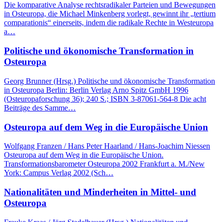
Die komparative Analyse rechtsradikaler Parteien und Bewegungen
in Osteuropa, die Michael Minkenberg vorlegt, gewinnt ihr „tertium
comparationis“ einerseits, indem die radikale Rechte in Westeuropa
a…
Politische und ökonomische Transformation in
Osteuropa
Georg Brunner (Hrsg.) Politische und ökonomische Transformation
in Osteuropa Berlin: Berlin Verlag Arno Spitz GmbH 1996
(Osteuropaforschung 36); 240 S.; ISBN 3-87061-564-8 Die acht
Beiträge des Samme…
Osteuropa auf dem Weg in die Europäische Union
Wolfgang Franzen / Hans Peter Haarland / Hans-Joachim Niessen
Osteuropa auf dem Weg in die Europäische Union.
Transformationsbarometer Osteuropa 2002 Frankfurt a. M./New
York: Campus Verlag 2002 (Sch…
Nationalitäten und Minderheiten in Mittel- und
Osteuropa