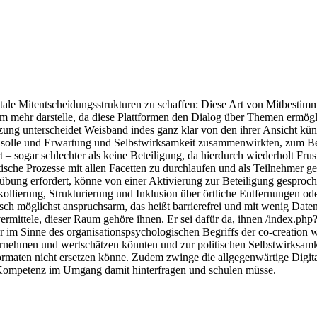
itale Mitentscheidungsstrukturen zu schaffen: Diese Art von Mitbesti
lem mehr darstelle, da diese Plattformen den Dialog über Themen ermö
ung unterscheidet Weisband indes ganz klar von den ihrer Ansicht künf
solle und Erwartung und Selbstwirksamkeit zusammenwirkten, zum Beisp
 – sogar schlechter als keine Beteiligung, da hierdurch wiederholt Frus
he Prozesse mit allen Facetten zu durchlaufen und als Teilnehmer ge
übung erfordert, könne von einer Aktivierung zur Beteiligung gesproche
ollierung, Strukturierung und Inklusion über örtliche Entfernungen o
sch möglichst anspruchsarm, das heißt barrierefrei und mit wenig Date
ermittele, dieser Raum gehöre ihnen. Er sei dafür da, ihnen /index.p
 im Sinne des organisationspsychologischen Begriffs der co-creation wei
nehmen und wertschätzen könnten und zur politischen Selbstwirksamkei
ormaten nicht ersetzen könne. Zudem zwinge die allgegenwärtige Digital
ne Kompetenz im Umgang damit hinterfragen und schulen müsse.