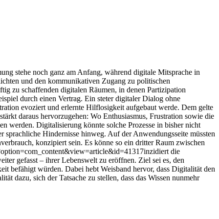
mmung stehe noch ganz am Anfang, während digitale Mitsprache in
glichten und den kommunikativen Zugang zu politischen
tig zu schaffenden digitalen Räumen, in denen Partizipation
iel durch einen Vertrag. Ein steter digitaler Dialog ohne
tration evoziert und erlernte Hilflosigkeit aufgebaut werde. Dem gelte
stärkt daraus hervorzugehen: Wo Enthusiasmus, Frustration sowie die
n werden. Digitalisierung könnte solche Prozesse in bisher nicht
der sprachliche Hindernisse hinweg. Auf der Anwendungsseite müssten
nverbrauch, konzipiert sein. Es könne so ein dritter Raum zwischen
hp?option=com_content&view=article&id=41317inzidiert die
ter gefasst – ihrer Lebenswelt zu eröffnen. Ziel sei es, den
t befähigt würden. Dabei hebt Weisband hervor, dass Digitalität den
ität dazu, sich der Tatsache zu stellen, dass das Wissen nunmehr