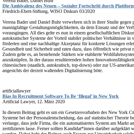
Verena Bader, Daniel Buhr
Die Ambivalenz des Neuen – Sozialer Fortschritt durch Plattfor
Friedrich-Ebert-Stiftung, WISO Diskurs 03/2020
Verena Bader und Daniel Buhr verwehren sich in ihrer Studie gegen p
mannigfaltige Gestaltungsmöglichkeiten, da dem Einsatz und der Ve
vorausgingen. All dies gelte es nun in einem gesellschaftlichen Dis
autokratischer Systeme der Vorteil stabiler politischer Verhältnisse
förderten und eine nachhaltige Akzeptanz für konkrete Lösungen erle
Gesundheit und Sicherheit und raten dazu, dass öffentlich wie privat 
Zudem gelte es, an bestehende Stärken wie etablierte Wohlfahrtssyst
anzuknüpfen. In der daraus resultierenden hohen Innovationsfähigkei
chinesischen (staatlich, autokratisch, top-down) oder zur US-amerika
angesichts der derzeit waltenden Digitalisierung böte.
artificiallawyer
Bias In Recruitment Software To Be ‘Illegal’ in New York
Artificial Lawyer, 12. März 2020
In diesem Beitrag geht es um ein Gesetzesvorhaben des New York Ci
Systeme bei der Personalentscheidung, das auf statistischer Theorie 
verlange, dass jede Firma, die ein automatisiertes System am Markt 
zertifizieren lasse. Ferner sollten Kandidat*innen darüber aufgeklär
werden. Dabei hebt der Beitrag auch Fragen zur Umsetzbarkeit solche