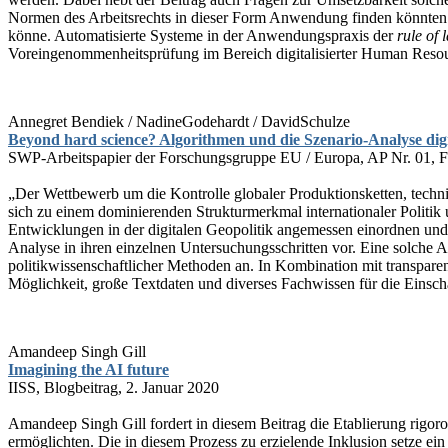
Normen des Arbeitsrechts in dieser Form Anwendung finden könnten. 
könne. Automatisierte Systeme in der Anwendungspraxis der
rule of 
Voreingenommenheitsprüfung im Bereich digitalisierter Human Resou
Annegret Bendiek / NadineGodehardt / DavidSchulze
Beyond hard science? Algorithmen und die Szenario-Analyse digi
SWP-Arbeitspapier der Forschungsgruppe EU / Europa, AP Nr. 01, Fe
„Der Wettbewerb um die Kontrolle globaler Produktionsketten, technisc
sich zu einem dominierenden Strukturmerkmal internationaler Politik 
Entwicklungen in der digitalen Geopolitik angemessen einordnen und 
Analyse in ihren einzelnen Untersuchungsschritten vor. Eine solche A
politikwissenschaftlicher Methoden an. In Kombination mit transpare
Möglichkeit, große Textdaten und diverses Fachwissen für die Einsch
Amandeep Singh Gill
Imagining the AI future
IISS, Blogbeitrag, 2. Januar 2020
Amandeep Singh Gill fordert in diesem Beitrag die Etablierung rigo
ermöglichten. Die in diesem Prozess zu erzielende Inklusion setze ei