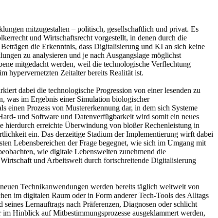
ungen mitzugestalten – politisch, gesellschaftlich und privat. Es
lkerrecht und Wirtschaftsrecht vorgestellt, in denen durch die
Beträgen die Erkenntnis, dass Digitalisierung und KI an sich keine
klungen zu analysieren und je nach Ausgangslage möglichst
 Ebene mitgedacht werden, weil die technologische Verflechtung
 hypervernetzten Zeitalter bereits Realität ist.
kiert dabei die technologische Progression von einer lesenden zu
, was im Ergebnis einer Simulation biologischer
 als einen Prozess von Mustererkennung dar, in dem sich Systeme
Hard- und Software und Datenverfügbarkeit wird somit ein neues
e hierdurch erreichte Überwindung von bloßer Rechenleistung in
tlichkeit ein. Das derzeitige Stadium der Implementierung wirft dabei
chsten Lebensbereichen der Frage begegnet, wie sich im Umgang mit
u beobachten, wie digitale Lebenswelten zunehmend die
irtschaft und Arbeitswelt durch fortschreitende Digitalisierung
den neuen Technikanwendungen werden bereits täglich weltweit von
chen im digitalen Raum oder in Form anderer Tech-Tools des Alltags
seines Lernauftrags nach Präferenzen, Diagnosen oder schlicht
 oder im Hinblick auf Mitbestimmungsprozesse ausgeklammert werden,