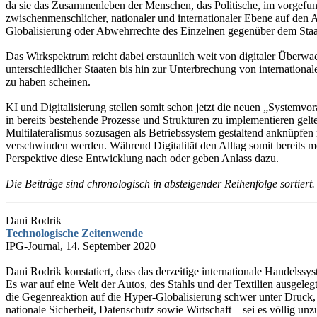
da sie das Zusammenleben der Menschen, das Politische, im vorgefun
zwischenmenschlicher, nationaler und internationaler Ebene auf den A
Globalisierung oder Abwehrrechte des Einzelnen gegenüber dem Staat
Das Wirkspektrum reicht dabei erstaunlich weit von digitaler Über
unterschiedlicher Staaten bis hin zur Unterbrechung von internationa
zu haben scheinen.
KI und Digitalisierung stellen somit schon jetzt die neuen „Systemvor
in bereits bestehende Prozesse und Strukturen zu implementieren gel
Multilateralismus sozusagen als Betriebssystem gestaltend anknüpfen 
verschwinden werden. Während Digitalität den Alltag somit bereits me
Perspektive diese Entwicklung nach oder geben Anlass dazu.
Die Beiträge sind chronologisch in absteigender Reihenfolge sortiert.
Dani Rodrik
Technologische Zeitenwende
IPG-Journal, 14. September 2020
Dani Rodrik konstatiert, dass das derzeitige internationale Handelss
Es war auf eine Welt der Autos, des Stahls und der Textilien ausgelegt
die Gegenreaktion auf die Hyper-Globalisierung schwer unter Druck
nationale Sicherheit, Datenschutz sowie Wirtschaft – sei es völlig un