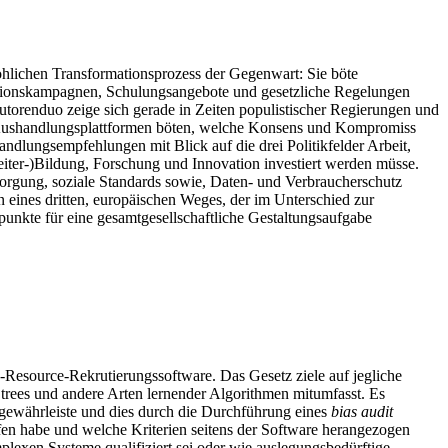
ohlichen Transformationsprozess der Gegenwart: Sie böte
mationskampagnen, Schulungsangebote und gesetzliche Regelungen
utorenduo zeige sich gerade in Zeiten populistischer Regierungen und
erte Aushandlungsplattformen böten, welche Konsens und Kompromiss
dlungsempfehlungen mit Blick auf die drei Politikfelder Arbeit,
(Weiter-)Bildung, Forschung und Innovation investiert werden müsse.
rsorgung, soziale Standards sowie, Daten- und Verbraucherschutz
 eines dritten, europäischen Weges, der im Unterschied zur
punkte für eine gesamtgesellschaftliche Gestaltungsaufgabe
esource-Rekrutierungssoftware. Das Gesetz ziele auf jegliche
 trees und andere Arten lernender Algorithmen mitumfasst. Es
 gewährleiste und dies durch die Durchführung eines
bias audit
ufen habe und welche Kriterien seitens der Software herangezogen
plexen Systeme qualifiziert sei oder wie auslegungsbedürftige