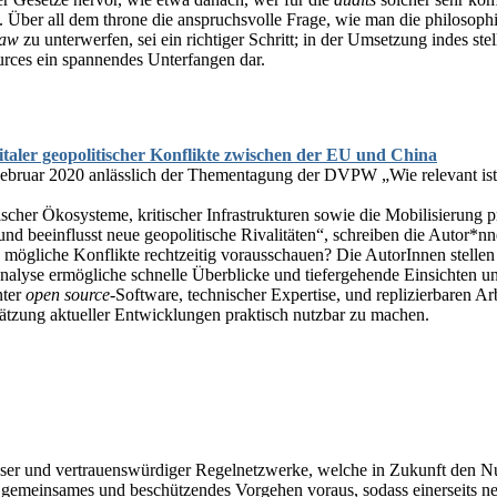
Über all dem throne die anspruchsvolle Frage, wie man die philosophis
law
zu unterwerfen, sei ein richtiger Schritt; in der Umsetzung indes ste
rces ein spannendes Unterfangen dar.
taler geopolitischer Konflikte zwischen der EU und China
bruar 2020 anlässlich der Thementagung der DVPW „Wie relevant ist 
her Ökosysteme, kritischer Infrastrukturen sowie die Mobilisierung pri
und beeinflusst neue geopolitische Rivalitäten“, schreiben die Autor*n
mögliche Konflikte rechtzeitig vorausschauen? Die AutorInnen stellen 
nalyse ermögliche schnelle Überblicke und tiefergehende Einsichten und
nter
open source
-Software, technischer Expertise, und replizierbaren Arb
ätzung aktueller Entwicklungen praktisch nutzbar zu machen.
roser und vertrauenswürdiger Regelnetzwerke, welche in Zukunft den N
n gemeinsames und beschützendes Vorgehen voraus, sodass einerseits ne