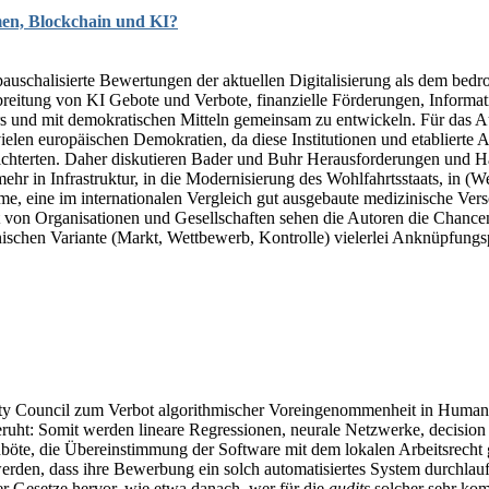
men, Blockchain und KI?
auschalisierte Bewertungen der aktuellen Digitalisierung als dem bedr
rbreitung von KI Gebote und Verbote, finanzielle Förderungen, Infor
kurs und mit demokratischen Mitteln gemeinsam zu entwickeln. Für das A
 in vielen europäischen Demokratien, da diese Institutionen und etabli
ichterten. Daher diskutieren Bader und Buhr Herausforderungen und Han
mehr in Infrastruktur, in die Modernisierung des Wohlfahrtsstaats, in 
eme, eine im internationalen Vergleich gut ausgebaute medizinische Ve
t von Organisationen und Gesellschaften sehen die Autoren die Chancen
nischen Variante (Markt, Wettbewerb, Kontrolle) vielerlei Anknüpfungs
ty Council zum Verbot algorithmischer Voreingenommenheit in Human-R
beruht: Somit werden lineare Regressionen, neurale Netzwerke, decision
anböte, die Übereinstimmung der Software mit dem lokalen Arbeitsrecht
t werden, dass ihre Bewerbung ein solch automatisiertes System durchla
r Gesetze hervor, wie etwa danach, wer für die
audits
solcher sehr kom