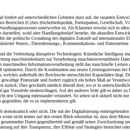
d fordert auf unterschiedlichen Gebieten dazu auf, die rasanten Entwickl
n Bereichen (Cyber-)Sicherheitspolitik, Partizipation, Gesellschaft, Vö
andlungsprozessen unterworfen ist. Als Klammer erweist sich in allen 
 darstellen, wohl aber Handlungsbedarf bestehe, die aktuellen Entwic
für die politische Gestaltung der digitalen Zukunft auf internationaler
alisierter Waren-, Dienstleistungs-, Kommunikations- und Datenströme im
 die Verbreitung disruptiver Technologien: Künstliche Intelligenz mar
itung maschinenlesbarer zur Verarbeitung maschinenverstehbarer Daten
n maschinellen Informationsverarbeitung stellt das maschinelle Lernen
lt optimieren. Durch die Kombination aus neuen Leistungsniveaus bei 
 welches außerhalb der Reichweite menschlicher Kapazitäten liegt. Di
 gewaltige Potenziale und fordert zugleich ein hohes Maß an Verantwor
 zurück: Dies geschieht nämlich überall dort, wo er in unterschiedli
 gar Vorurteile niederschlagen. Auf der anderen Seite gilt es daher z
t den Umgang miteinander verändert. So sehen sich aktuell nicht nur W
genüber, die es zu implementieren gilt.
, ob demokratisch oder nicht. Die mit der Digitalisierung einhergehen
h wenn nicht immer auf den ersten Blick erkennbar ist, dass dem Mens
gesammelter Daten gegenübertritt und gemäß seiner Zwecksetzung und 
ssierung auf ihre Transparenz, ihre Effekte und Strategien betrachtet