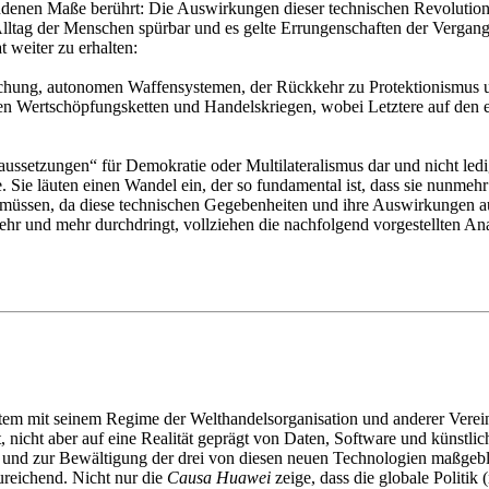
denen Maße berührt: Die Auswirkungen dieser technischen Revolution s
lltag der Menschen spürbar und es gelte Errungenschaften der Vergangen
 weiter zu erhalten:
wachung, autonomen Waffensystemen, der Rückkehr zu Protektionismus 
len Wertschöpfungsketten und Handelskriegen, wobei Letztere auf den e
aussetzungen“ für Demokratie oder Multilateralismus dar und nicht ledi
te. Sie läuten einen Wandel ein, der so fundamental ist, dass sie nun
müssen, da diese technischen Gegebenheiten und ihre Auswirkungen auf 
hr und mehr durchdringt, vollziehen die nachfolgend vorgestellten Anal
ystem mit seinem Regime der Welthandelsorganisation und anderer Verei
, nicht aber auf eine Realität geprägt von Daten, Software und künstlich
, und zur Bewältigung der drei von diesen neuen Technologien maßgeb
zureichend. Nicht nur die
Causa Huawei
zeige, dass die globale Politik