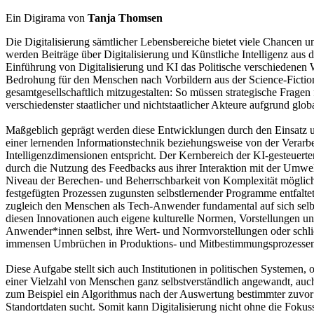
Ein Digirama von
Tanja Thomsen
Die Digitalisierung sämtlicher Lebensbereiche bietet viele Chancen un
werden Beiträge über Digitalisierung und Künstliche Intelligenz aus de
Einführung von Digitalisierung und KI das Politische verschiedenen W
Bedrohung für den Menschen nach Vorbildern aus der Science-Fiction
gesamtgesellschaftlich mitzugestalten: So müssen strategische Fragen 
verschiedenster staatlicher und nichtstaatlicher Akteure aufgrund glob
Maßgeblich geprägt werden diese Entwicklungen durch den Einsatz und
einer lernenden Informationstechnik beziehungsweise von der Verarbe
Intelligenzdimensionen entspricht. Der Kernbereich der KI-gesteuerte
durch die Nutzung des Feedbacks aus ihrer Interaktion mit der Umwe
Niveau der Berechen- und Beherrschbarkeit von Komplexität möglich,
festgefügten Prozessen zugunsten selbstlernender Programme entfaltet
zugleich den Menschen als Tech-Anwender fundamental auf sich selbst
diesen Innovationen auch eigene kulturelle Normen, Vorstellungen und
Anwender*innen selbst, ihre Wert- und Normvorstellungen oder schlich
immensen Umbrüchen in Produktions- und Mitbestimmungsprozessen ge
Diese Aufgabe stellt sich auch Institutionen in politischen Systemen
einer Vielzahl von Menschen ganz selbstverständlich angewandt, auc
zum Beispiel ein Algorithmus nach der Auswertung bestimmter zuvor 
Standortdaten sucht. Somit kann Digitalisierung nicht ohne die Foku