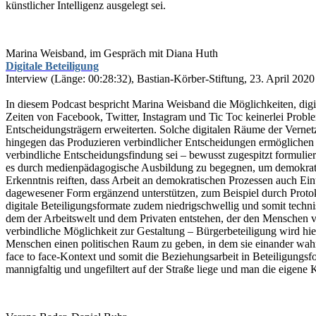
künstlicher Intelligenz ausgelegt sei.
Marina Weisband, im Gespräch mit Diana Huth
Digitale Beteiligung
Interview (Länge: 00:28:32), Bastian-Körber-Stiftung, 23. April 2020
In diesem Podcast bespricht Marina Weisband die Möglichkeiten, dig
Zeiten von Facebook, Twitter, Instagram und Tic Toc keinerlei Prob
Entscheidungsträgern erweiterten. Solche digitalen Räume der Vernetz
hingegen das Produzieren verbindlicher Entscheidungen ermöglichen 
verbindliche Entscheidungsfindung sei – bewusst zugespitzt formuliert
es durch medienpädagogische Ausbildung zu begegnen, um demokratisc
Erkenntnis reiften, dass Arbeit an demokratischen Prozessen auch Ein
dagewesener Form ergänzend unterstützen, zum Beispiel durch Protok
digitale Beteiligungsformate zudem niedrigschwellig und somit techni
dem der Arbeitswelt und dem Privaten entstehen, der den Menschen v
verbindliche Möglichkeit zur Gestaltung – Bürgerbeteiligung wird hier
Menschen einen politischen Raum zu geben, in dem sie einander wahr
face to face-Kontext und somit die Beziehungsarbeit in Beteiligungsf
mannigfaltig und ungefiltert auf der Straße liege und man die eige