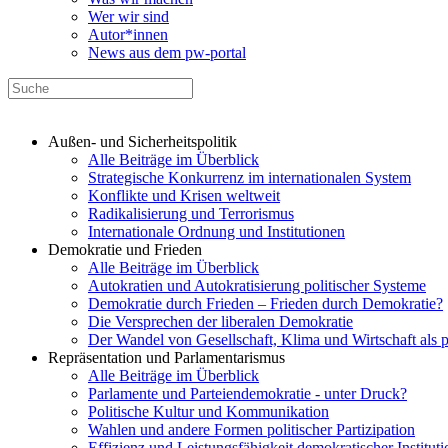
Wer wir sind
Autor*innen
News aus dem pw-portal
Außen- und Sicherheitspolitik
Alle Beiträge im Überblick
Strategische Konkurrenz im internationalen System
Konflikte und Krisen weltweit
Radikalisierung und Terrorismus
Internationale Ordnung und Institutionen
Demokratie und Frieden
Alle Beiträge im Überblick
Autokratien und Autokratisierung politischer Systeme
Demokratie durch Frieden – Frieden durch Demokratie?
Die Versprechen der liberalen Demokratie
Der Wandel von Gesellschaft, Klima und Wirtschaft als 
Repräsentation und Parlamentarismus
Alle Beiträge im Überblick
Parlamente und Parteiendemokratie - unter Druck?
Politische Kultur und Kommunikation
Wahlen und andere Formen politischer Partizipation
Effizienz und Leistungsfähigkeit demokratischer Institut