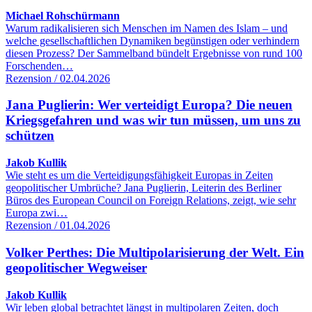
Michael Rohschürmann
Warum radikalisieren sich Menschen im Namen des Islam – und
welche gesellschaftlichen Dynamiken begünstigen oder verhindern
diesen Prozess? Der Sammelband bündelt Ergebnisse von rund 100
Forschenden…
Rezension / 02.04.2026
Jana Puglierin: Wer verteidigt Europa? Die neuen
Kriegsgefahren und was wir tun müssen, um uns zu
schützen
Jakob Kullik
Wie steht es um die Verteidigungsfähigkeit Europas in Zeiten
geopolitischer Umbrüche? Jana Puglierin, Leiterin des Berliner
Büros des European Council on Foreign Relations, zeigt, wie sehr
Europa zwi…
Rezension / 01.04.2026
Volker Perthes: Die Multipolarisierung der Welt. Ein
geopolitischer Wegweiser
Jakob Kullik
Wir leben global betrachtet längst in multipolaren Zeiten, doch