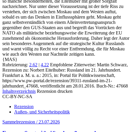
so manche Besonderheiten, die Eitelhuber mit großer Sorgfalt
nachzeichnet. Nur unter dieser Voraussetzung ist der tiefe Riss zu
verstehen, der sich zwischen Moskau und dem Westen auftut,
sobald es um das Denken in Einflusssphären geht. Moskau geht
ganz selbstverständlich von einem Alleinvertretungsanspruch
gegenüber den GUS‑Staaten aus und begreift das Vorrücken der
NATO als militärische beziehungsweise die Erweiterung der EU
zunehmend als ökonomische Herausforderung. Daher legt der Autor
sein besonderes Augenmerk auf die strategische Kultur Russlands
und warnt völlig zu Recht vor einer Entfremdung, die für Moskau
wie auch den Westen nur Nachteile zeitigen kann.
{MAS}
Rubrizierung:
2.62
|
4.22
Empfohlene Zitierweise: Martin Schwarz,
Rezension zu: Norbert Eitelhuber
: Russland im 21. Jahrhundert.
Frankfurt a. M. u. a.: 2015, in: Portal für Politikwissenschaft,
https://www.pw-portal.de/rezension/39311-russland-im-21-
jahrhundert_47668, veröffentlicht am 28.01.2016.
Buch-Nr.: 47668
Inhaltsverzeichnis
Rezension drucken
CC-BY-NC-SA
Rezension
Außen- und Sicherheitspolitik
Sammelrezension / 23.07.2026