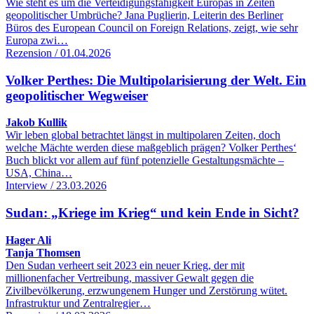
Wie steht es um die Verteidigungsfähigkeit Europas in Zeiten
geopolitischer Umbrüche? Jana Puglierin, Leiterin des Berliner
Büros des European Council on Foreign Relations, zeigt, wie sehr
Europa zwi…
Rezension / 01.04.2026
Volker Perthes: Die Multipolarisierung der Welt. Ein
geopolitischer Wegweiser
Jakob Kullik
Wir leben global betrachtet längst in multipolaren Zeiten, doch
welche Mächte werden diese maßgeblich prägen? Volker Perthes‘
Buch blickt vor allem auf fünf potenzielle Gestaltungsmächte –
USA, China…
Interview / 23.03.2026
Sudan: „Kriege im Krieg“ und kein Ende in Sicht?
Hager Ali
Tanja Thomsen
Den Sudan verheert seit 2023 ein neuer Krieg, der mit
millionenfacher Vertreibung, massiver Gewalt gegen die
Zivilbevölkerung, erzwungenem Hunger und Zerstörung wütet.
Infrastruktur und Zentralregier…