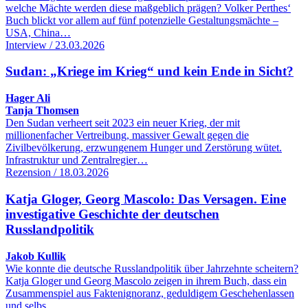
welche Mächte werden diese maßgeblich prägen? Volker Perthes‘
Buch blickt vor allem auf fünf potenzielle Gestaltungsmächte –
USA, China…
Interview / 23.03.2026
Sudan: „Kriege im Krieg“ und kein Ende in Sicht?
Hager Ali
Tanja Thomsen
Den Sudan verheert seit 2023 ein neuer Krieg, der mit
millionenfacher Vertreibung, massiver Gewalt gegen die
Zivilbevölkerung, erzwungenem Hunger und Zerstörung wütet.
Infrastruktur und Zentralregier…
Rezension / 18.03.2026
Katja Gloger, Georg Mascolo: Das Versagen. Eine
investigative Geschichte der deutschen
Russlandpolitik
Jakob Kullik
Wie konnte die deutsche Russlandpolitik über Jahrzehnte scheitern?
Katja Gloger und Georg Mascolo zeigen in ihrem Buch, dass ein
Zusammenspiel aus Faktenignoranz, geduldigem Geschehenlassen
und selbs…