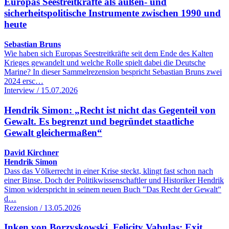
Europas Seestreitkräfte als außen- und
sicherheitspolitische Instrumente zwischen 1990 und
heute
Sebastian Bruns
Wie haben sich Europas Seestreitkräfte seit dem Ende des Kalten
Krieges gewandelt und welche Rolle spielt dabei die Deutsche
Marine? In dieser Sammelrezension bespricht Sebastian Bruns zwei
2024 ersc…
Interview / 15.07.2026
Hendrik Simon: „Recht ist nicht das Gegenteil von
Gewalt. Es begrenzt und begründet staatliche
Gewalt gleichermaßen“
David Kirchner
Hendrik Simon
Dass das Völkerrecht in einer Krise steckt, klingt fast schon nach
einer Binse. Doch der Politikwissenschaftler und Historiker Hendrik
Simon widerspricht in seinem neuen Buch "Das Recht der Gewalt"
d…
Rezension / 13.05.2026
Inken von Borzyskowski, Felicity Vabulas: Exit