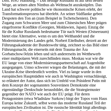
Diss. HSU Hamburg. – Das heutige Russland ist auf dem besten
Wege, an seinen alten Nimbus als Weltmacht anzuknüpfen. Das
Land hat schwere politische wie ökonomische Krisen erlebt, der
Transformationsprozess hat überlebt. An seiner Südflanke geben
Despoten den Ton an (zum Beispiel in Tschetschenien). Den
Zugang zum Schwarzen Meer und zum Chinesischen Meer prägen
eingefrorene Konflikte (Georgien, Moldawien, Japan). Einzig die
für die Kultur Russlands bedeutsame Tür nach Westen (Ostseeraum)
bietet eine Alternative, wenn es um den Welthandel und die
Modernisierung des Landes geht. Norbert Eitelhuber, derzeit an der
Führungsakademie der Bundeswehr tätig, zeichnet so das Bild einer
Führungsmacht, die einerseits mit dem Trauma der Ära
Gorbatschow/Jelzin leben und sich andererseits im Wettbewerb
einer multipolaren Welt zurechtfinden muss. Moskau war wie die
EU lange von einer Modernisierungspartnerschaft auf Augenhöhe
ausgegangen. Umso schwerer wiegen die Belastungen, die mit der
Ukraine‑Krise überdeutlich werden. Viel zu lange wurde in den
europäischen Hauptstädten wie auch in Washington vernachlässigt,
so erläutert der Autor, dass sich im Umfeld von Präsident Putin mit
dem Konzept der sogenannten Souveränen Demokratie eine
eigenständige Denkschule herausbildet, die die Strategiemuster
gegenüber der NATO wie auch der EU prägt. Für deren
Protagonisten (etwa Wladislaw Surkow) birgt der Topos vom Haus
Europa keine Zukunft, selbst wenn das moderne Russland Teil der
europäischen Zivilisation ist. Die russische Identität birgt allerdings