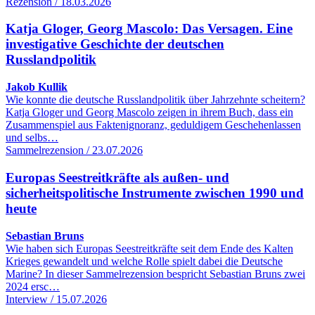
Rezension / 18.03.2026
Katja Gloger, Georg Mascolo: Das Versagen. Eine
investigative Geschichte der deutschen
Russlandpolitik
Jakob Kullik
Wie konnte die deutsche Russlandpolitik über Jahrzehnte scheitern?
Katja Gloger und Georg Mascolo zeigen in ihrem Buch, dass ein
Zusammenspiel aus Faktenignoranz, geduldigem Geschehenlassen
und selbs…
Sammelrezension / 23.07.2026
Europas Seestreitkräfte als außen- und
sicherheitspolitische Instrumente zwischen 1990 und
heute
Sebastian Bruns
Wie haben sich Europas Seestreitkräfte seit dem Ende des Kalten
Krieges gewandelt und welche Rolle spielt dabei die Deutsche
Marine? In dieser Sammelrezension bespricht Sebastian Bruns zwei
2024 ersc…
Interview / 15.07.2026