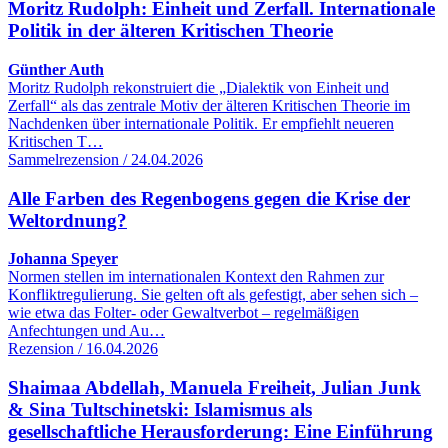
Moritz Rudolph: Einheit und Zerfall. Internationale
Politik in der älteren Kritischen Theorie
Günther Auth
Moritz Rudolph rekonstruiert die „Dialektik von Einheit und
Zerfall“ als das zentrale Motiv der älteren Kritischen Theorie im
Nachdenken über internationale Politik. Er empfiehlt neueren
Kritischen T…
Sammelrezension / 24.04.2026
Alle Farben des Regenbogens gegen die Krise der
Weltordnung?
Johanna Speyer
Normen stellen im internationalen Kontext den Rahmen zur
Konfliktregulierung. Sie gelten oft als gefestigt, aber sehen sich –
wie etwa das Folter- oder Gewaltverbot – regelmäßigen
Anfechtungen und Au…
Rezension / 16.04.2026
Shaimaa Abdellah, Manuela Freiheit, Julian Junk
& Sina Tultschinetski: Islamismus als
gesellschaftliche Herausforderung: Eine Einführung