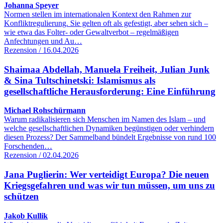
Johanna Speyer
Normen stellen im internationalen Kontext den Rahmen zur
Konfliktregulierung. Sie gelten oft als gefestigt, aber sehen sich –
wie etwa das Folter- oder Gewaltverbot – regelmäßigen
Anfechtungen und Au…
Rezension / 16.04.2026
Shaimaa Abdellah, Manuela Freiheit, Julian Junk
& Sina Tultschinetski: Islamismus als
gesellschaftliche Herausforderung: Eine Einführung
Michael Rohschürmann
Warum radikalisieren sich Menschen im Namen des Islam – und
welche gesellschaftlichen Dynamiken begünstigen oder verhindern
diesen Prozess? Der Sammelband bündelt Ergebnisse von rund 100
Forschenden…
Rezension / 02.04.2026
Jana Puglierin: Wer verteidigt Europa? Die neuen
Kriegsgefahren und was wir tun müssen, um uns zu
schützen
Jakob Kullik