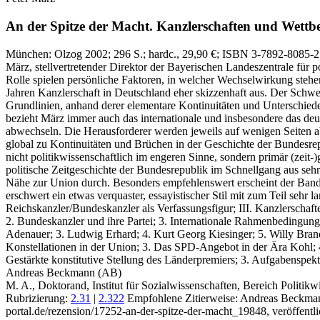
An der Spitze der Macht.
Kanzlerschaften und Wettbe
München:
Olzog
2002
; 296 S.
; hardc., 29,90 €
; ISBN 3-7892-8085-2
März, stellvertretender Direktor der Bayerischen Landeszentrale für 
Rolle spielen persönliche Faktoren, in welcher Wechselwirkung stehe
Jahren Kanzlerschaft in Deutschland eher skizzenhaft aus. Der Schw
Grundlinien, anhand derer elementare Kontinuitäten und Unterschiede
bezieht März immer auch das internationale und insbesondere das deu
abwechseln. Die Herausforderer werden jeweils auf wenigen Seiten ab
global zu Kontinuitäten und Brüchen in der Geschichte der Bundesrepu
nicht politikwissenschaftlich im engeren Sinne, sondern primär (zeit-)g
politische Zeitgeschichte der Bundesrepublik im Schnellgang aus seh
Nähe zur Union durch. Besonders empfehlenswert erscheint der Band f
erschwert ein etwas verquaster, essayistischer Stil mit zum Teil sehr 
Reichskanzler/Bundeskanzler als Verfassungsfigur; III. Kanzlerschaf
2. Bundeskanzler und ihre Partei; 3. Internationale Rahmenbedingung
Adenauer; 3. Ludwig Erhard; 4. Kurt Georg Kiesinger; 5. Willy Bran
Konstellationen in der Union; 3. Das SPD-Angebot in der Ära Kohl; 4
Gestärkte konstitutive Stellung des Länderpremiers; 3. Aufgabenspe
Andreas Beckmann (AB)
M. A., Doktorand, Institut für Sozialwissenschaften, Bereich Politikwi
Rubrizierung:
2.31
|
2.322
Empfohlene Zitierweise: Andreas Beckman
portal.de/rezension/17252-an-der-spitze-der-macht_19848, veröffentl