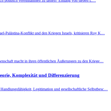
 sich politisch vereinnahmen zu lassen? Entlang von sieben L…
el-Palästina-Konflikt und den Kriegen Israels, kritisieren Roy K…
issenschaft macht in ihren öffentlichen Äußerungen zu den Kriege…
eorie, Komplexität und Differenzierung
Handlungsfähigkeit, Legitimation und gesellschaftliche Selbstbesc…