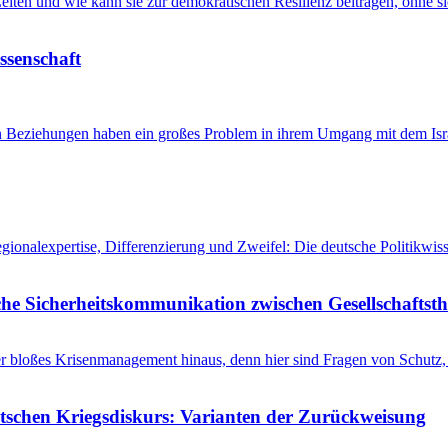
n Zeiten und wie kann sie zur demokratischen Resilienz beitragen, ohne
issenschaft
en Beziehungen haben ein großes Problem in ihrem Umgang mit dem Isra
egionalexpertise, Differenzierung und Zweifel: Die deutsche Politikw
he Sicherheitskommunikation zwischen Gesellschaftsth
r bloßes Krisenmanagement hinaus, denn hier sind Fragen von Schutz, 
utschen Kriegsdiskurs: Varianten der Zurückweisung