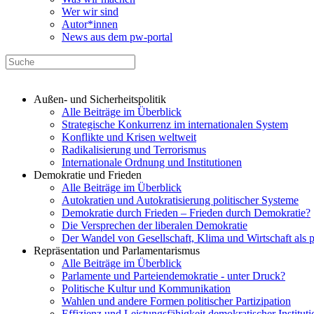
Wer wir sind
Autor*innen
News aus dem pw-portal
Außen- und Sicherheitspolitik
Alle Beiträge im Überblick
Strategische Konkurrenz im internationalen System
Konflikte und Krisen weltweit
Radikalisierung und Terrorismus
Internationale Ordnung und Institutionen
Demokratie und Frieden
Alle Beiträge im Überblick
Autokratien und Autokratisierung politischer Systeme
Demokratie durch Frieden – Frieden durch Demokratie?
Die Versprechen der liberalen Demokratie
Der Wandel von Gesellschaft, Klima und Wirtschaft als 
Repräsentation und Parlamentarismus
Alle Beiträge im Überblick
Parlamente und Parteiendemokratie - unter Druck?
Politische Kultur und Kommunikation
Wahlen und andere Formen politischer Partizipation
Effizienz und Leistungsfähigkeit demokratischer Institut