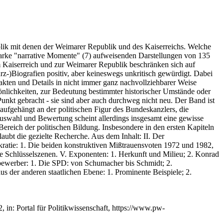
ublik mit denen der Weimarer Republik und des Kaiserreichs. Welche
starke "narrative Momente" (7) aufweisenden Darstellungen von 135
m Kaiserreich und zur Weimarer Republik beschränken sich auf
z-)Biografien positiv, aber keineswegs unkritisch gewürdigt. Dabei
akten und Details in nicht immer ganz nachvollziehbarer Weise
önlichkeiten, zur Bedeutung bestimmter historischer Umstände oder
unkt gebracht - sie sind aber auch durchweg nicht neu. Der Band ist
t, aufgehängt an der politischen Figur des Bundeskanzlers, die
auswahl und Bewertung scheint allerdings insgesamt eine gewisse
reich der politischen Bildung. Insbesondere in den ersten Kapiteln
rlaubt die gezielte Recherche. Aus dem Inhalt: II. Der
kratie: 1. Die beiden konstruktiven Mißtrauensvoten 1972 und 1982,
he Schlüsselszenen. V. Exponenten: 1. Herkunft und Milieu; 2. Konrad
tbewerber: 1. Die SPD: von Schumacher bis Schmidt; 2.
s der anderen staatlichen Ebene: 1. Prominente Beispiele; 2.
 in: Portal für Politikwissenschaft, https://www.pw-