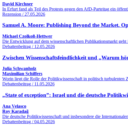
David Kirchner
In Erfurt fand als Teil des Protests gegen den AfD-Parteitag ein öff
Rezension / 27.05.2026
Samuel A. Moore: Publishing Beyond the Market. O
Michael Czolkoß-Hettwer
Die Entwicklung auf dem wissenschaftlichen Publikationsmarkt geht 
Debattenbeitrag / 12.05.2026
Zwischen Wissenschaftsfeindlichkeit und „Warum hört
Julia Schwanholz
Maximilian Schiffers
Worin liegt die Rolle der Politikwissenschaft in politisch turbulente
Debattenbeitrag / 11.05.2026
„State of exception”: Israel und die deutsche Politikw
Ana Velasco
Roy Karadağ
Die deutsche Politikwissenschaft und insbesondere die International
Debattenbeitrag / 04.05.2026