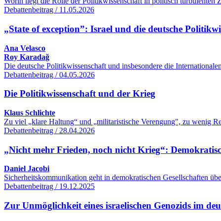
Worin liegt die Rolle der Politikwissenschaft in politisch turbulente
Debattenbeitrag / 11.05.2026
„State of exception”: Israel und die deutsche Politikw
Ana Velasco
Roy Karadağ
Die deutsche Politikwissenschaft und insbesondere die International
Debattenbeitrag / 04.05.2026
Die Politikwissenschaft und der Krieg
Klaus Schlichte
Zu viel „klare Haltung“ und „militaristische Verengung", zu wenig R
Debattenbeitrag / 28.04.2026
„Nicht mehr Frieden, noch nicht Krieg“: Demokratisc
Daniel Jacobi
Sicherheitskommunikation geht in demokratischen Gesellschaften übe
Debattenbeitrag / 19.12.2025
Zur Unmöglichkeit eines israelischen Genozids im de