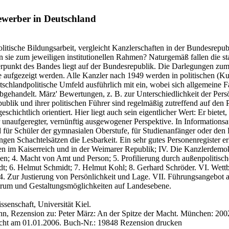
werber in Deutschland
politische Bildungsarbeit, vergleicht Kanzlerschaften in der Bundesrep
n sie zum jeweiligen institutionellen Rahmen? Naturgemäß fallen die 
erpunkt des Bandes liegt auf der Bundesrepublik. Die Darlegungen zu
 aufgezeigt werden. Alle Kanzler nach 1949 werden in politischen (Kur
tschlandpolitische Umfeld ausführlich mit ein, wobei sich allgemeine F
gehandelt. März' Bewertungen, z. B. zur Unterschiedlichkeit der Pers
blik und ihrer politischen Führer sind regelmäßig zutreffend auf den P
eschichtlich orientiert. Hier liegt auch sein eigentlicher Wert: Er biete
r unaufgeregter, vernünftig ausgewogener Perspektive. In Informations
ür Schüler der gymnasialen Oberstufe, für Studienanfänger oder den Be
langen Schachtelsätzen die Lesbarkeit. Ein sehr gutes Personenregister e
ten im Kaiserreich und in der Weimarer Republik; IV. Die Kanzlerdemo
en; 4. Macht von Amt und Person; 5. Profilierung durch außenpolitisc
dt; 6. Helmut Schmidt; 7. Helmut Kohl; 8. Gerhard Schröder. VI. Wet
. Zur Justierung von Persönlichkeit und Lage. VII. Führungsangebot au
ktrum und Gestaltungsmöglichkeiten auf Landesebene.
ssenschaft, Universität Kiel.
n, Rezension zu: Peter März
: An der Spitze der Macht. München: 2002,
icht am 01.01.2006.
Buch-Nr.: 19848
Rezension drucken