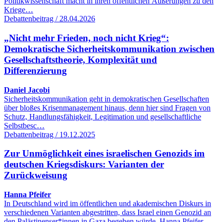
Politikwissenschaft macht in ihren öffentlichen Äußerungen zu den
Kriege…
Debattenbeitrag / 28.04.2026
„Nicht mehr Frieden, noch nicht Krieg“:
Demokratische Sicherheitskommunikation zwischen
Gesellschaftstheorie, Komplexität und
Differenzierung
Daniel Jacobi
Sicherheitskommunikation geht in demokratischen Gesellschaften
über bloßes Krisenmanagement hinaus, denn hier sind Fragen von
Schutz, Handlungsfähigkeit, Legitimation und gesellschaftliche
Selbstbesc…
Debattenbeitrag / 19.12.2025
Zur Unmöglichkeit eines israelischen Genozids im
deutschen Kriegsdiskurs: Varianten der
Zurückweisung
Hanna Pfeifer
In Deutschland wird im öffentlichen und akademischen Diskurs in
verschiedenen Varianten abgestritten, dass Israel einen Genozid an
den Palästinenser*innen in Gaza begehen würde. Hanna Pfeifer,