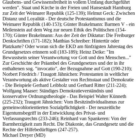
Glaubens- und Gewissensfreiheit in vollem Umfang durchgeführt
werden". Staat und Kirche in der Freien und Hansestadt Hamburg
zur Zeit der Weimarer Republik (125-139); Helmut Geck: Zwischen
Distanz und Loyalität - Der deutsche Protestantismus und die
Weimarer Republik (140-153); Günter Brakelmann: Barmen V - ein
Meilenstein auf dem Weg zur neuen Ethik des Politischen (154-
170); Günter Brakelmann: Aus der Zeit der Diktatur: Die Freiburger
Denkschriften (171-182); Matthias Schreiber: Hintertür oder
Platzkarte? Oder woran sich die EKD am fünfzigsten Jahrestag des
Grundgesetzes erinnern soll (183-189); Heinz Deike: "Im
Bewusstsein seiner Verantwortung vor Gott und den Menschen..."
Zur Geschichte der Präambel des Grundgesetzes und der in ihr
enthaltenen sog. "invocatio", der Bezugnahme auf Gott (190-210);
Norbert Friedrich / Traugott Jähnichen: Protestanten in weltlicher
Verantwortung als aktive Gestalter von Rechtsstaat und Demokratie
- Die Beispiele Gerhard Leibholz und Gerhard Ritter (211-224);
Wolfgang Maaser: Ständiges Demokratieverständnis und
konservative Ordnungstheologie - Das Beispiel Walter Künneth
(225-232); Traugott Jähnichen: Vom Besitzindividualismus zur
gemeinwohlorientierten Sozialpflichtigkeit - Der neuzeitliche
Eigentumsbegriff in der Entwicklung des Privat- und
Verfassungsrechts (233-246); Reinhard van Spankeren: Von der
Barmherzigkeit zum Recht. Die Diakonie, das Grundgesetz und die
Rechte der Hilfebedürftigen (247-257).
Michael Dreyer (MD)