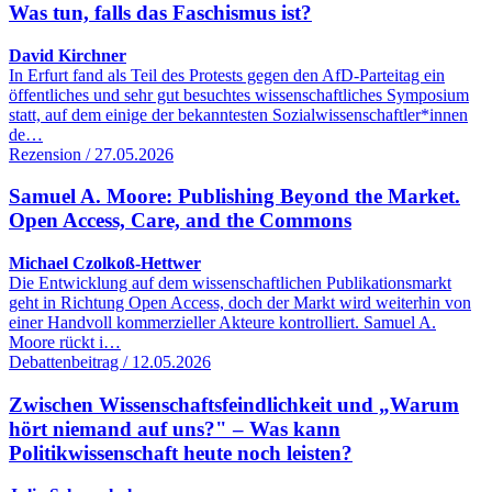
Was tun, falls das Faschismus ist?
David Kirchner
In Erfurt fand als Teil des Protests gegen den AfD-Parteitag ein
öffentliches und sehr gut besuchtes wissenschaftliches Symposium
statt, auf dem einige der bekanntesten Sozialwissenschaftler*innen
de…
Rezension / 27.05.2026
Samuel A. Moore: Publishing Beyond the Market.
Open Access, Care, and the Commons
Michael Czolkoß-Hettwer
Die Entwicklung auf dem wissenschaftlichen Publikationsmarkt
geht in Richtung Open Access, doch der Markt wird weiterhin von
einer Handvoll kommerzieller Akteure kontrolliert. Samuel A.
Moore rückt i…
Debattenbeitrag / 12.05.2026
Zwischen Wissenschaftsfeindlichkeit und „Warum
hört niemand auf uns?" – Was kann
Politikwissenschaft heute noch leisten?