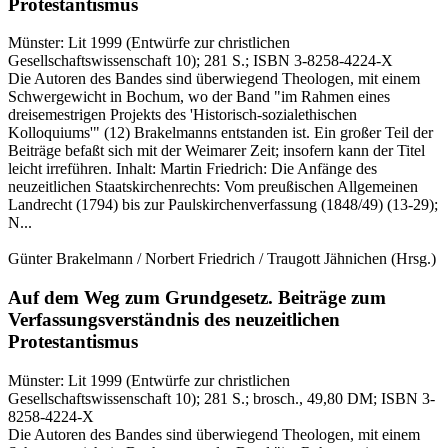
Protestantismus
Münster:
Lit
1999
(Entwürfe zur christlichen
Gesellschaftswissenschaft 10)
; 281 S.
; ISBN 3-8258-4224-X
Die Autoren des Bandes sind überwiegend Theologen, mit einem
Schwergewicht in Bochum, wo der Band "im Rahmen eines
dreisemestrigen Projekts des 'Historisch-sozialethischen
Kolloquiums'" (12) Brakelmanns entstanden ist. Ein großer Teil der
Beiträge befaßt sich mit der Weimarer Zeit; insofern kann der Titel
leicht irreführen. Inhalt: Martin Friedrich: Die Anfänge des
neuzeitlichen Staatskirchenrechts: Vom preußischen Allgemeinen
Landrecht (1794) bis zur Paulskirchenverfassung (1848/49) (13-29);
N...
Günter Brakelmann / Norbert Friedrich / Traugott Jähnichen
(Hrsg.)
Auf dem Weg zum Grundgesetz.
Beiträge zum
Verfassungsverständnis des neuzeitlichen
Protestantismus
Münster:
Lit
1999
(Entwürfe zur christlichen
Gesellschaftswissenschaft 10)
; 281 S.
; brosch., 49,80 DM
; ISBN 3-
8258-4224-X
Die Autoren des Bandes sind überwiegend Theologen, mit einem