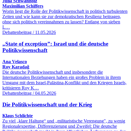
Julia Schwanholz
Maximilian Schiffers
Worin liegt die Rolle der Politikwissenschaft in politisch turbulenten
Zeiten und wie kann sie zur demokratischen Resilienz beitragen,
ohne sich politisch vereinnahmen zu lassen? Entlang von sieben
L…
Debattenbeitrag / 11.05.2026
„State of exception”: Israel und die deutsche
Politikwissenschaft
Ana Velasco
Roy Karadağ
Die deutsche Politikwissenschaft und insbesondere die
Internationalen Beziehungen haben ein großes Problem in ihrem
Umgang mit dem Israel-Palästina-Konflikt und den Kriegen Israels,
kritisieren Roy K…
Debattenbeitrag / 04.05.2026
Die Politikwissenschaft und der Krieg
Klaus Schlichte
Zu viel „klare Haltung“ und „militaristische Verengung", zu wenig
Regionalexpertise, Differenzierung und Zweifel: Die deutsche