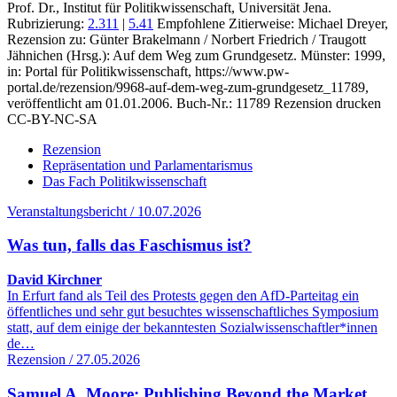
Prof. Dr., Institut für Politikwissenschaft, Universität Jena.
Rubrizierung:
2.311
|
5.41
Empfohlene Zitierweise: Michael Dreyer,
Rezension zu: Günter Brakelmann / Norbert Friedrich / Traugott
Jähnichen
(Hrsg.): Auf dem Weg zum Grundgesetz. Münster: 1999,
in: Portal für Politikwissenschaft, https://www.pw-
portal.de/rezension/9968-auf-dem-weg-zum-grundgesetz_11789,
veröffentlicht am 01.01.2006.
Buch-Nr.: 11789
Rezension drucken
CC-BY-NC-SA
Rezension
Repräsentation und Parlamentarismus
Das Fach Politikwissenschaft
Veranstaltungsbericht / 10.07.2026
Was tun, falls das Faschismus ist?
David Kirchner
In Erfurt fand als Teil des Protests gegen den AfD-Parteitag ein
öffentliches und sehr gut besuchtes wissenschaftliches Symposium
statt, auf dem einige der bekanntesten Sozialwissenschaftler*innen
de…
Rezension / 27.05.2026
Samuel A. Moore: Publishing Beyond the Market.