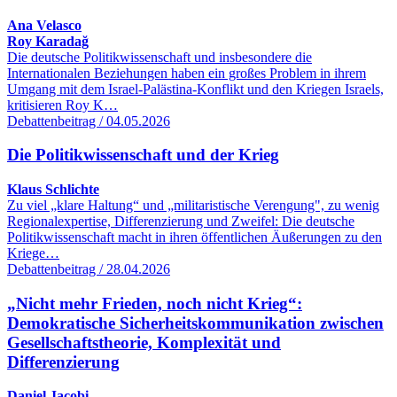
Ana Velasco
Roy Karadağ
Die deutsche Politikwissenschaft und insbesondere die
Internationalen Beziehungen haben ein großes Problem in ihrem
Umgang mit dem Israel-Palästina-Konflikt und den Kriegen Israels,
kritisieren Roy K…
Debattenbeitrag / 04.05.2026
Die Politikwissenschaft und der Krieg
Klaus Schlichte
Zu viel „klare Haltung“ und „militaristische Verengung", zu wenig
Regionalexpertise, Differenzierung und Zweifel: Die deutsche
Politikwissenschaft macht in ihren öffentlichen Äußerungen zu den
Kriege…
Debattenbeitrag / 28.04.2026
„Nicht mehr Frieden, noch nicht Krieg“:
Demokratische Sicherheitskommunikation zwischen
Gesellschaftstheorie, Komplexität und
Differenzierung
Daniel Jacobi