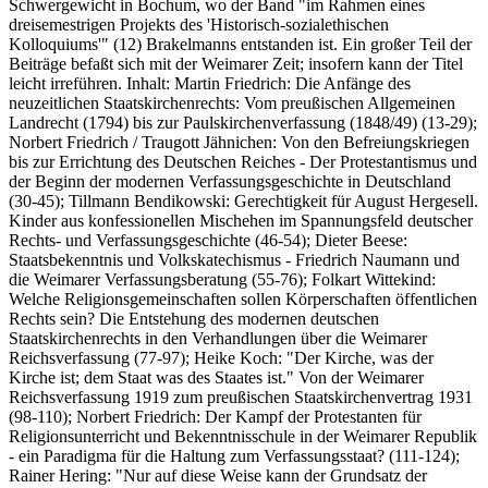
Schwergewicht in Bochum, wo der Band "im Rahmen eines
dreisemestrigen Projekts des 'Historisch-sozialethischen
Kolloquiums'" (12) Brakelmanns entstanden ist. Ein großer Teil der
Beiträge befaßt sich mit der Weimarer Zeit; insofern kann der Titel
leicht irreführen. Inhalt: Martin Friedrich: Die Anfänge des
neuzeitlichen Staatskirchenrechts: Vom preußischen Allgemeinen
Landrecht (1794) bis zur Paulskirchenverfassung (1848/49) (13-29);
Norbert Friedrich / Traugott Jähnichen: Von den Befreiungskriegen
bis zur Errichtung des Deutschen Reiches - Der Protestantismus und
der Beginn der modernen Verfassungsgeschichte in Deutschland
(30-45); Tillmann Bendikowski: Gerechtigkeit für August Hergesell.
Kinder aus konfessionellen Mischehen im Spannungsfeld deutscher
Rechts- und Verfassungsgeschichte (46-54); Dieter Beese:
Staatsbekenntnis und Volkskatechismus - Friedrich Naumann und
die Weimarer Verfassungsberatung (55-76); Folkart Wittekind:
Welche Religionsgemeinschaften sollen Körperschaften öffentlichen
Rechts sein? Die Entstehung des modernen deutschen
Staatskirchenrechts in den Verhandlungen über die Weimarer
Reichsverfassung (77-97); Heike Koch: "Der Kirche, was der
Kirche ist; dem Staat was des Staates ist." Von der Weimarer
Reichsverfassung 1919 zum preußischen Staatskirchenvertrag 1931
(98-110); Norbert Friedrich: Der Kampf der Protestanten für
Religionsunterricht und Bekenntnisschule in der Weimarer Republik
- ein Paradigma für die Haltung zum Verfassungsstaat? (111-124);
Rainer Hering: "Nur auf diese Weise kann der Grundsatz der