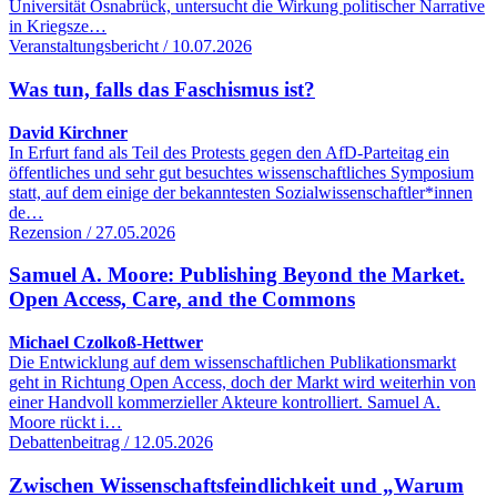
Universität Osnabrück, untersucht die Wirkung politischer Narrative
in Kriegsze…
Veranstaltungsbericht / 10.07.2026
Was tun, falls das Faschismus ist?
David Kirchner
In Erfurt fand als Teil des Protests gegen den AfD-Parteitag ein
öffentliches und sehr gut besuchtes wissenschaftliches Symposium
statt, auf dem einige der bekanntesten Sozialwissenschaftler*innen
de…
Rezension / 27.05.2026
Samuel A. Moore: Publishing Beyond the Market.
Open Access, Care, and the Commons
Michael Czolkoß-Hettwer
Die Entwicklung auf dem wissenschaftlichen Publikationsmarkt
geht in Richtung Open Access, doch der Markt wird weiterhin von
einer Handvoll kommerzieller Akteure kontrolliert. Samuel A.
Moore rückt i…
Debattenbeitrag / 12.05.2026
Zwischen Wissenschaftsfeindlichkeit und „Warum