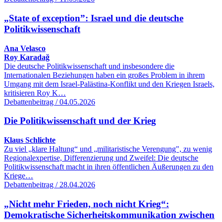
„State of exception”: Israel und die deutsche
Politikwissenschaft
Ana Velasco
Roy Karadağ
Die deutsche Politikwissenschaft und insbesondere die
Internationalen Beziehungen haben ein großes Problem in ihrem
Umgang mit dem Israel-Palästina-Konflikt und den Kriegen Israels,
kritisieren Roy K…
Debattenbeitrag / 04.05.2026
Die Politikwissenschaft und der Krieg
Klaus Schlichte
Zu viel „klare Haltung“ und „militaristische Verengung", zu wenig
Regionalexpertise, Differenzierung und Zweifel: Die deutsche
Politikwissenschaft macht in ihren öffentlichen Äußerungen zu den
Kriege…
Debattenbeitrag / 28.04.2026
„Nicht mehr Frieden, noch nicht Krieg“:
Demokratische Sicherheitskommunikation zwischen