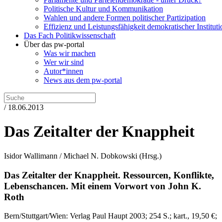
Politische Kultur und Kommunikation
Wahlen und andere Formen politischer Partizipation
Effizienz und Leistungsfähigkeit demokratischer Institut
Das Fach Politikwissenschaft
Über das pw-portal
Was wir machen
Wer wir sind
Autor*innen
News aus dem pw-portal
/ 18.06.2013
Das Zeitalter der Knappheit
Isidor Wallimann / Michael N. Dobkowski
(Hrsg.)
Das Zeitalter der Knappheit.
Ressourcen, Konflikte,
Lebenschancen.
Mit einem Vorwort von John K.
Roth
Bern/Stuttgart/Wien:
Verlag Paul Haupt
2003
; 254 S.
; kart., 19,50 €
;