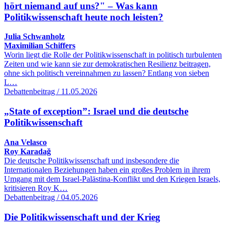
hört niemand auf uns?" – Was kann
Politikwissenschaft heute noch leisten?
Julia Schwanholz
Maximilian Schiffers
Worin liegt die Rolle der Politikwissenschaft in politisch turbulenten
Zeiten und wie kann sie zur demokratischen Resilienz beitragen,
ohne sich politisch vereinnahmen zu lassen? Entlang von sieben
L…
Debattenbeitrag / 11.05.2026
„State of exception”: Israel und die deutsche
Politikwissenschaft
Ana Velasco
Roy Karadağ
Die deutsche Politikwissenschaft und insbesondere die
Internationalen Beziehungen haben ein großes Problem in ihrem
Umgang mit dem Israel-Palästina-Konflikt und den Kriegen Israels,
kritisieren Roy K…
Debattenbeitrag / 04.05.2026
Die Politikwissenschaft und der Krieg