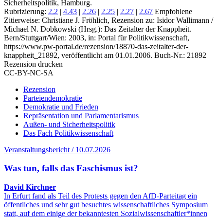
Sicherheitspolitik, Hamburg.
Rubrizierung:
2.2
|
4.43
|
2.26
|
2.25
|
2.27
|
2.67
Empfohlene
Zitierweise: Christiane J. Fröhlich, Rezension zu: Isidor Wallimann /
Michael N. Dobkowski
(Hrsg.): Das Zeitalter der Knappheit.
Bern/Stuttgart/Wien: 2003, in: Portal für Politikwissenschaft,
https://www.pw-portal.de/rezension/18870-das-zeitalter-der-
knappheit_21892, veröffentlicht am 01.01.2006.
Buch-Nr.: 21892
Rezension drucken
CC-BY-NC-SA
Rezension
Parteiendemokratie
Demokratie und Frieden
Repräsentation und Parlamentarismus
Außen- und Sicherheitspolitik
Das Fach Politikwissenschaft
Veranstaltungsbericht / 10.07.2026
Was tun, falls das Faschismus ist?
David Kirchner
In Erfurt fand als Teil des Protests gegen den AfD-Parteitag ein
öffentliches und sehr gut besuchtes wissenschaftliches Symposium
statt, auf dem einige der bekanntesten Sozialwissenschaftler*innen