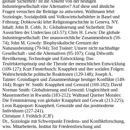
globale Sicherheit? Ist die Abkehr von der heutigen
Industriegesellschaft eine Alternative? Auf diese und ähnliche
Fragen versuchen die Beiträge zu antworten. Wallimann lehrt
Soziologie, Sozialpolitik und Volkswirtschaftslehre in Basel und
Fribourg; Dobkowski lehrt Religionsgeschichte in Geneva, NY.
Inhalt: John B. Cobb, Jr.: Globalisierung und Sicherheit: Die
Aussichten der Underclass (43-57); Chris H. Lewis: Die globale
Industriegesellschaft: Der unausweichliche Zusammenbruch (59-
74); John M. Gowdy: Biophysikalische Grenzen der
Naturausbeutung (79-94); Ted Trainer: Unsere nicht nachhaltige
Gesellschaft - und die Alternativen (95-107); Craig Dilworth:
Bevölkerung, Technologie und Entwicklung: Das
Teufelskreisprinzip und die Theorie der menschlichen Entwicklung
(109-127); Kurt Finsterbusch: Knappheit und ihre sozialen Folgen:
Wahrscheinliche politische Reaktionen (129-148); Joseph A.
Tainter: Grundlagen und Zusammenhänge heutiger Konflikte (149-
164); Roger W. Smith: Knappheit und Genozid (169-182); David
Norman Smith: Globalisierung und Genozid: Ungleichheit und
Massensterben in Rwanda (183-212); Waltraud Queiser Morales:
Die Feminisierung von globaler Knappheit und Gewalt (213-225);
Leon Rappoport: Knappheit, Genozide und das postmoderne
Individuum (227-241).
Christiane J. Fröhlich (CJF)
Dr., Soziologie mit Schwerpunkt Friedens- und Konfliktforschung,
wiss. Mitarbeiterin, Institut für Friedensforschung und