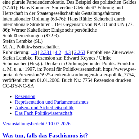
eine plurale Parteiendemokratie. Das Beispiel des politischen Geldes
(37-61); Hans Kammler: Souveräne Gleichheit? Führung und
Herrschaft in der Staatengesellschaft als Gestaltungsfaktoren
internationaler Ordnung (63-76); Hans Rühle: Sicherheit durch
internationale Strukturen - Der Gegensatz von NATO und UN (77-
86); Werner Kaltefleiter: Einige sehr persönliche
Schlußbemerkungen (87-93).
Stefan Lembke (SL)
M. A., Politikwissenschaftler.
Rubrizierung:
1.3
|
2.331
|
4.2
|
4.3
|
2.263
Empfohlene Zitierweise:
Stefan Lembke, Rezension zu: Edward Keynes / Ulrike
Schumacher
(Hrsg.): Denken in Ordnungen in der Politik. Frankfurt
a. M. u. a.: 1997, in: Portal für Politikwissenschaft, https://www.pw-
portal.de/rezension/5925-denken-in-ordnungen-in-der-politik_7754,
veröffentlicht am 01.01.2006.
Buch-Nr.: 7754
Rezension drucken
CC-BY-NC-SA
Rezension
Repräsentation und Parlamentarismus
Außen- und Sicherheitspolitik
Das Fach Politikwissenschaft
Veranstaltungsbericht / 10.07.2026
Was tun, falls das Faschismus ist?