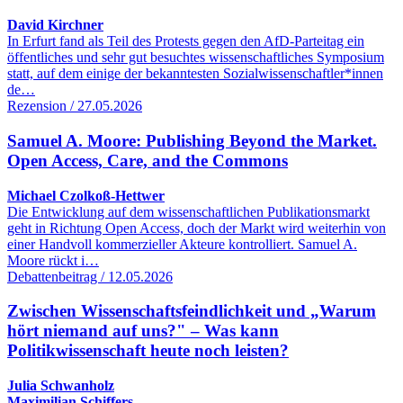
David Kirchner
In Erfurt fand als Teil des Protests gegen den AfD-Parteitag ein
öffentliches und sehr gut besuchtes wissenschaftliches Symposium
statt, auf dem einige der bekanntesten Sozialwissenschaftler*innen
de…
Rezension / 27.05.2026
Samuel A. Moore: Publishing Beyond the Market.
Open Access, Care, and the Commons
Michael Czolkoß-Hettwer
Die Entwicklung auf dem wissenschaftlichen Publikationsmarkt
geht in Richtung Open Access, doch der Markt wird weiterhin von
einer Handvoll kommerzieller Akteure kontrolliert. Samuel A.
Moore rückt i…
Debattenbeitrag / 12.05.2026
Zwischen Wissenschaftsfeindlichkeit und „Warum
hört niemand auf uns?" – Was kann
Politikwissenschaft heute noch leisten?
Julia Schwanholz
Maximilian Schiffers