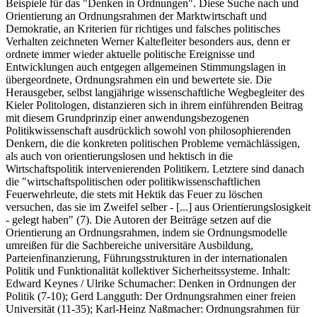
Beispiele für das "Denken in Ordnungen". Diese Suche nach und
Orientierung an Ordnungsrahmen der Marktwirtschaft und
Demokratie, an Kriterien für richtiges und falsches politisches
Verhalten zeichneten Werner Kaltefleiter besonders aus, denn er
ordnete immer wieder aktuelle politische Ereignisse und
Entwicklungen auch entgegen allgemeinen Stimmungslagen in
übergeordnete, Ordnungsrahmen ein und bewertete sie. Die
Herausgeber, selbst langjährige wissenschaftliche Wegbegleiter des
Kieler Politologen, distanzieren sich in ihrem einführenden Beitrag
mit diesem Grundprinzip einer anwendungsbezogenen
Politikwissenschaft ausdrücklich sowohl von philosophierenden
Denkern, die die konkreten politischen Probleme vernächlässigen,
als auch von orientierungslosen und hektisch in die
Wirtschaftspolitik intervenierenden Politikern. Letztere sind danach
die "wirtschaftspolitischen oder politikwissenschaftlichen
Feuerwehrleute, die stets mit Hektik das Feuer zu löschen
versuchen, das sie im Zweifel selber - [...] aus Orientierungslosigkeit
- gelegt haben" (7). Die Autoren der Beiträge setzen auf die
Orientierung an Ordnungsrahmen, indem sie Ordnungsmodelle
umreißen für die Sachbereiche universitäre Ausbildung,
Parteienfinanzierung, Führungsstrukturen in der internationalen
Politik und Funktionalität kollektiver Sicherheitssysteme. Inhalt:
Edward Keynes / Ulrike Schumacher: Denken in Ordnungen der
Politik (7-10); Gerd Langguth: Der Ordnungsrahmen einer freien
Universität (11-35); Karl-Heinz Naßmacher: Ordnungsrahmen für