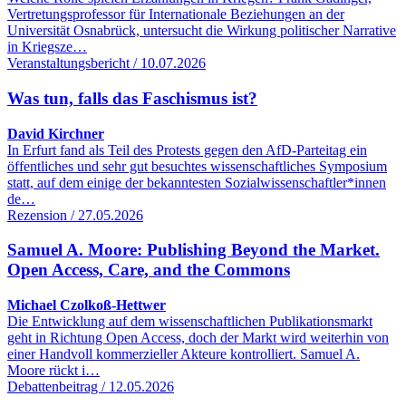
Vertretungsprofessor für Internationale Beziehungen an der
Universität Osnabrück, untersucht die Wirkung politischer Narrative
in Kriegsze…
Veranstaltungsbericht / 10.07.2026
Was tun, falls das Faschismus ist?
David Kirchner
In Erfurt fand als Teil des Protests gegen den AfD-Parteitag ein
öffentliches und sehr gut besuchtes wissenschaftliches Symposium
statt, auf dem einige der bekanntesten Sozialwissenschaftler*innen
de…
Rezension / 27.05.2026
Samuel A. Moore: Publishing Beyond the Market.
Open Access, Care, and the Commons
Michael Czolkoß-Hettwer
Die Entwicklung auf dem wissenschaftlichen Publikationsmarkt
geht in Richtung Open Access, doch der Markt wird weiterhin von
einer Handvoll kommerzieller Akteure kontrolliert. Samuel A.
Moore rückt i…
Debattenbeitrag / 12.05.2026