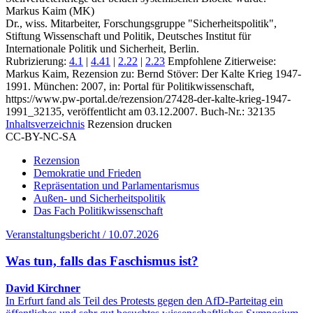
Markus Kaim (MK)
Dr., wiss. Mitarbeiter, Forschungsgruppe "Sicherheitspolitik",
Stiftung Wissenschaft und Politik, Deutsches Institut für
Internationale Politik und Sicherheit, Berlin.
Rubrizierung:
4.1
|
4.41
|
2.22
|
2.23
Empfohlene Zitierweise:
Markus Kaim, Rezension zu: Bernd Stöver
: Der Kalte Krieg 1947-
1991. München: 2007, in: Portal für Politikwissenschaft,
https://www.pw-portal.de/rezension/27428-der-kalte-krieg-1947-
1991_32135, veröffentlicht am 03.12.2007.
Buch-Nr.: 32135
Inhaltsverzeichnis
Rezension drucken
CC-BY-NC-SA
Rezension
Demokratie und Frieden
Repräsentation und Parlamentarismus
Außen- und Sicherheitspolitik
Das Fach Politikwissenschaft
Veranstaltungsbericht / 10.07.2026
Was tun, falls das Faschismus ist?
David Kirchner
In Erfurt fand als Teil des Protests gegen den AfD-Parteitag ein