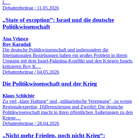
L…
Debattenbeitrag / 11.05.2026
„State of exception”: Israel und die deutsche
Politikwissenschaft
Ana Velasco
Roy Karadağ
Die deutsche Politikwissenschaft und insbesondere die
Internationalen Beziehungen haben ein großes Problem in ihrem
Umgang mit dem Israel-Palästina-Konflikt und den Kriegen Israels,
kritisieren Roy K…
Debattenbeitrag / 04.05.2026
Die Politikwissenschaft und der Krieg
Klaus Schlichte
Zu viel „klare Haltung“ und „militaristische Verengung", zu wenig
Regionalexpertise, Differenzierung und Zweifel: Die deutsche
Politikwissenschaft macht in ihren öffentlichen Äußerungen zu den
Kriege…
Debattenbeitrag / 28.04.2026
„Nicht mehr Frieden, noch nicht Krieg“: