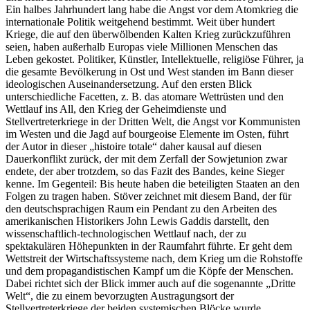
Ein halbes Jahrhundert lang habe die Angst vor dem Atomkrieg die
internationale Politik weitgehend bestimmt. Weit über hundert
Kriege, die auf den überwölbenden Kalten Krieg zurückzuführen
seien, haben außerhalb Europas viele Millionen Menschen das
Leben gekostet. Politiker, Künstler, Intellektuelle, religiöse Führer, ja
die gesamte Bevölkerung in Ost und West standen im Bann dieser
ideologischen Auseinandersetzung. Auf den ersten Blick
unterschiedliche Facetten, z. B. das atomare Wettrüsten und den
Wettlauf ins All, den Krieg der Geheimdienste und
Stellvertreterkriege in der Dritten Welt, die Angst vor Kommunisten
im Westen und die Jagd auf bourgeoise Elemente im Osten, führt
der Autor in dieser „histoire totale“ daher kausal auf diesen
Dauerkonflikt zurück, der mit dem Zerfall der Sowjetunion zwar
endete, der aber trotzdem, so das Fazit des Bandes, keine Sieger
kenne. Im Gegenteil: Bis heute haben die beteiligten Staaten an den
Folgen zu tragen haben. Stöver zeichnet mit diesem Band, der für
den deutschsprachigen Raum ein Pendant zu den Arbeiten des
amerikanischen Historikers John Lewis Gaddis darstellt, den
wissenschaftlich-technologischen Wettlauf nach, der zu
spektakulären Höhepunkten in der Raumfahrt führte. Er geht dem
Wettstreit der Wirtschaftssysteme nach, dem Krieg um die Rohstoffe
und dem propagandistischen Kampf um die Köpfe der Menschen.
Dabei richtet sich der Blick immer auch auf die sogenannte „Dritte
Welt“, die zu einem bevorzugten Austragungsort der
Stellvertreterkriege der beiden systemischen Blöcke wurde.