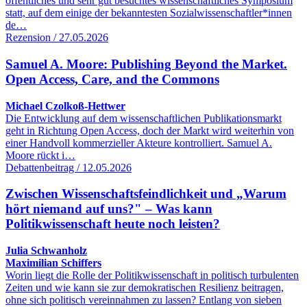
öffentliches und sehr gut besuchtes wissenschaftliches Symposium
statt, auf dem einige der bekanntesten Sozialwissenschaftler*innen
de…
Rezension / 27.05.2026
Samuel A. Moore: Publishing Beyond the Market.
Open Access, Care, and the Commons
Michael Czolkoß-Hettwer
Die Entwicklung auf dem wissenschaftlichen Publikationsmarkt
geht in Richtung Open Access, doch der Markt wird weiterhin von
einer Handvoll kommerzieller Akteure kontrolliert. Samuel A.
Moore rückt i…
Debattenbeitrag / 12.05.2026
Zwischen Wissenschaftsfeindlichkeit und „Warum
hört niemand auf uns?" – Was kann
Politikwissenschaft heute noch leisten?
Julia Schwanholz
Maximilian Schiffers
Worin liegt die Rolle der Politikwissenschaft in politisch turbulenten
Zeiten und wie kann sie zur demokratischen Resilienz beitragen,
ohne sich politisch vereinnahmen zu lassen? Entlang von sieben