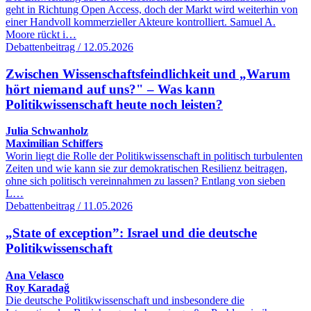
geht in Richtung Open Access, doch der Markt wird weiterhin von
einer Handvoll kommerzieller Akteure kontrolliert. Samuel A.
Moore rückt i…
Debattenbeitrag / 12.05.2026
Zwischen Wissenschaftsfeindlichkeit und „Warum
hört niemand auf uns?" – Was kann
Politikwissenschaft heute noch leisten?
Julia Schwanholz
Maximilian Schiffers
Worin liegt die Rolle der Politikwissenschaft in politisch turbulenten
Zeiten und wie kann sie zur demokratischen Resilienz beitragen,
ohne sich politisch vereinnahmen zu lassen? Entlang von sieben
L…
Debattenbeitrag / 11.05.2026
„State of exception”: Israel und die deutsche
Politikwissenschaft
Ana Velasco
Roy Karadağ
Die deutsche Politikwissenschaft und insbesondere die