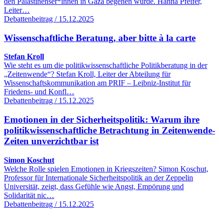
den Palästinenser*innen in Gaza begehen würde. Hanna Pfeifer,
Leiter…
Debattenbeitrag / 15.12.2025
Wissenschaftliche Beratung, aber bitte à la carte
Stefan Kroll
Wie steht es um die politikwissenschaftliche Politikberatung in der
„Zeitenwende“? Stefan Kroll, Leiter der Abteilung für
Wissenschaftskommunikation am PRIF – Leibniz-Institut für
Friedens- und Konfl…
Debattenbeitrag / 15.12.2025
Emotionen in der Sicherheitspolitik: Warum ihre
politikwissenschaftliche Betrachtung in Zeitenwende-
Zeiten unverzichtbar ist
Simon Koschut
Welche Rolle spielen Emotionen in Kriegszeiten? Simon Koschut,
Professor für Internationale Sicherheitspolitik an der Zeppelin
Universität, zeigt, dass Gefühle wie Angst, Empörung und
Solidarität nic…
Debattenbeitrag / 15.12.2025