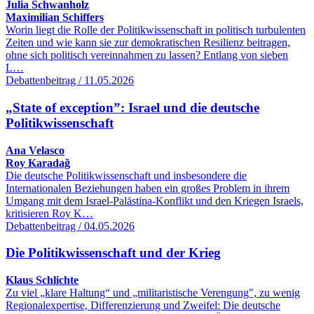
Julia Schwanholz
Maximilian Schiffers
Worin liegt die Rolle der Politikwissenschaft in politisch turbulenten
Zeiten und wie kann sie zur demokratischen Resilienz beitragen,
ohne sich politisch vereinnahmen zu lassen? Entlang von sieben
L…
Debattenbeitrag / 11.05.2026
„State of exception”: Israel und die deutsche
Politikwissenschaft
Ana Velasco
Roy Karadağ
Die deutsche Politikwissenschaft und insbesondere die
Internationalen Beziehungen haben ein großes Problem in ihrem
Umgang mit dem Israel-Palästina-Konflikt und den Kriegen Israels,
kritisieren Roy K…
Debattenbeitrag / 04.05.2026
Die Politikwissenschaft und der Krieg
Klaus Schlichte
Zu viel „klare Haltung“ und „militaristische Verengung", zu wenig
Regionalexpertise, Differenzierung und Zweifel: Die deutsche