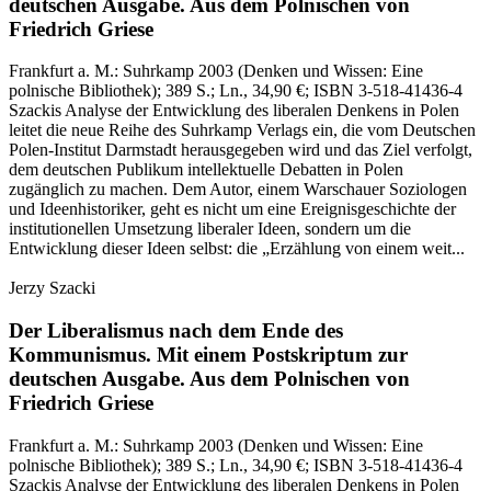
deutschen Ausgabe.
Aus dem Polnischen von
Friedrich Griese
Frankfurt a. M.:
Suhrkamp
2003
(Denken und Wissen: Eine
polnische Bibliothek)
; 389 S.
; Ln., 34,90 €
; ISBN 3-518-41436-4
Szackis Analyse der Entwicklung des liberalen Denkens in Polen
leitet die neue Reihe des Suhrkamp Verlags ein, die vom Deutschen
Polen-Institut Darmstadt herausgegeben wird und das Ziel verfolgt,
dem deutschen Publikum intellektuelle Debatten in Polen
zugänglich zu machen. Dem Autor, einem Warschauer Soziologen
und Ideenhistoriker, geht es nicht um eine Ereignisgeschichte der
institutionellen Umsetzung liberaler Ideen, sondern um die
Entwicklung dieser Ideen selbst: die „Erzählung von einem weit...
Jerzy Szacki
Der Liberalismus nach dem Ende des
Kommunismus.
Mit einem Postskriptum zur
deutschen Ausgabe.
Aus dem Polnischen von
Friedrich Griese
Frankfurt a. M.:
Suhrkamp
2003
(Denken und Wissen: Eine
polnische Bibliothek)
; 389 S.
; Ln., 34,90 €
; ISBN 3-518-41436-4
Szackis Analyse der Entwicklung des liberalen Denkens in Polen