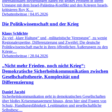
Internationalen Beziehungen haben ein großes Problem in ihrem
Umgang mit dem Israel-Palästina-Konflikt und den Kriegen Israels,
kritisieren Roy K…
Debattenbeitrag / 04.05.2026
Die Politikwissenschaft und der Krieg
Klaus Schlichte
Zu viel „klare Haltung“ und „militaristische Verengung", zu wenig
Regionalexpertise, Differenzierung und Zweifel: Die deutsche
Politikwissenschaft macht in ihren öffentlichen Äußerungen zu den
Kriege…
Debattenbeitrag / 28.04.2026
„Nicht mehr Frieden, noch nicht Krieg“:
Demokratische Sicherheitskommunikation zwischen
Gesellschaftstheorie, Komplexität und
Differenzierung
Daniel Jacobi
Sicherheitskommunikation geht in demokratischen Gesellschaften
über bloßes Krisenmanagement hinaus, denn hier sind Fragen von
Schutz, Handlungsfähigkeit, Legitimation und gesellschaftliche
Selbstbesc…