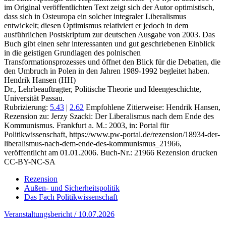
im Original veröffentlichten Text zeigt sich der Autor optimistisch,
dass sich in Osteuropa ein solcher integraler Liberalismus
entwickelt; diesen Optimismus relativiert er jedoch in dem
ausführlichen Postskriptum zur deutschen Ausgabe von 2003. Das
Buch gibt einen sehr interessanten und gut geschriebenen Einblick
in die geistigen Grundlagen des polnischen
Transformationsprozesses und öffnet den Blick für die Debatten, die
den Umbruch in Polen in den Jahren 1989-1992 begleitet haben.
Hendrik Hansen (HH)
Dr., Lehrbeauftragter, Politische Theorie und Ideengeschichte,
Universität Passau.
Rubrizierung:
5.43
|
2.62
Empfohlene Zitierweise: Hendrik Hansen,
Rezension zu: Jerzy Szacki
: Der Liberalismus nach dem Ende des
Kommunismus. Frankfurt a. M.: 2003, in: Portal für
Politikwissenschaft, https://www.pw-portal.de/rezension/18934-der-
liberalismus-nach-dem-ende-des-kommunismus_21966,
veröffentlicht am 01.01.2006.
Buch-Nr.: 21966
Rezension drucken
CC-BY-NC-SA
Rezension
Außen- und Sicherheitspolitik
Das Fach Politikwissenschaft
Veranstaltungsbericht / 10.07.2026