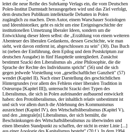
leitet die neue Reihe des Suhrkamp Verlags ein, die vom Deutschen
Polen-Institut Darmstadt herausgegeben wird und das Ziel verfolgt,
dem deutschen Publikum intellektuelle Debatten in Polen
zugänglich zu machen. Dem Autor, einem Warschauer Soziologen
und Ideenhistoriker, geht es nicht um eine Ereignisgeschichte der
institutionellen Umsetzung liberaler Ideen, sondern um die
Entwicklung dieser Ideen selbst: die „Erzählung von einem weiteren
Abenteuer des liberalen Gedankens, dessen Geschichte, wie man
sieht, weit davon entfernt ist, abgeschlossen zu sein" (30). Das Buch
ist (neben der Einführung, dem Epilog und dem Postskriptum zur
deutschen Ausgabe) in fünf Hauptteile untergliedert. Zunächst
bestimmt Szacki den Liberalismus als „eine Philosophie, die die
Sprache der Rechte des Individuums spricht" (56) und die sich
gegen jedwede Vorstellung von „gesellschaftlicher Ganzheit" (57)
wendet (Kapitel II). Nach einer Darstellung des geschichtlichen
Hintergrundes (vor allem des Fehlens einer liberalen Tradition in
Osteuropa [Kapitel III]), untersucht Szacki drei Typen des
Liberalismus, die sich in Polen aufeinander aufbauend entwickelt
haben: den Protoliberalismus, der inhaltlich relativ unbestimmt ist
und sich vor allem durch die Ablehnung des Kommunismus
auszeichnet (Kapitel IV), den Wirtschaftsliberalismus (Kapitel V),
und den „integrale[n] Liberalismus, der sich bemüht, die
Beschränkungen des Wirtschaftsliberalismus zu überwinden und
einen liberalen Standpunkt zu schaffen, der nicht in erster Linie [...]
aus einer Apologie des Kapitalismus besteht" (70 f.). In dem 1994