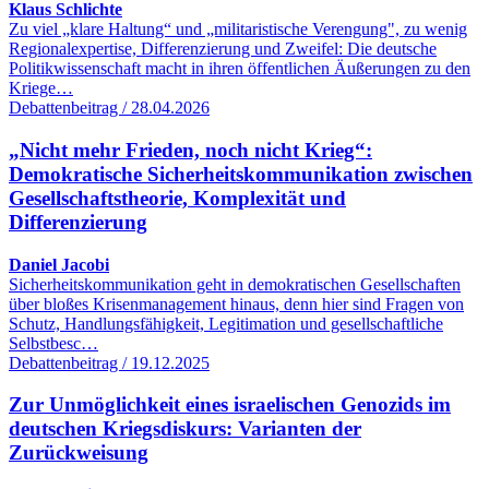
Klaus Schlichte
Zu viel „klare Haltung“ und „militaristische Verengung", zu wenig
Regionalexpertise, Differenzierung und Zweifel: Die deutsche
Politikwissenschaft macht in ihren öffentlichen Äußerungen zu den
Kriege…
Debattenbeitrag / 28.04.2026
„Nicht mehr Frieden, noch nicht Krieg“:
Demokratische Sicherheitskommunikation zwischen
Gesellschaftstheorie, Komplexität und
Differenzierung
Daniel Jacobi
Sicherheitskommunikation geht in demokratischen Gesellschaften
über bloßes Krisenmanagement hinaus, denn hier sind Fragen von
Schutz, Handlungsfähigkeit, Legitimation und gesellschaftliche
Selbstbesc…
Debattenbeitrag / 19.12.2025
Zur Unmöglichkeit eines israelischen Genozids im
deutschen Kriegsdiskurs: Varianten der
Zurückweisung