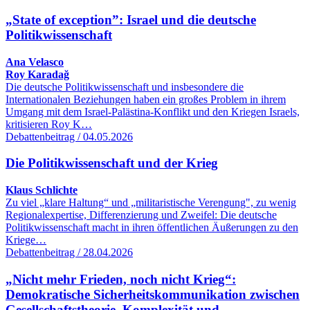
„State of exception”: Israel und die deutsche
Politikwissenschaft
Ana Velasco
Roy Karadağ
Die deutsche Politikwissenschaft und insbesondere die
Internationalen Beziehungen haben ein großes Problem in ihrem
Umgang mit dem Israel-Palästina-Konflikt und den Kriegen Israels,
kritisieren Roy K…
Debattenbeitrag / 04.05.2026
Die Politikwissenschaft und der Krieg
Klaus Schlichte
Zu viel „klare Haltung“ und „militaristische Verengung", zu wenig
Regionalexpertise, Differenzierung und Zweifel: Die deutsche
Politikwissenschaft macht in ihren öffentlichen Äußerungen zu den
Kriege…
Debattenbeitrag / 28.04.2026
„Nicht mehr Frieden, noch nicht Krieg“:
Demokratische Sicherheitskommunikation zwischen
Gesellschaftstheorie, Komplexität und