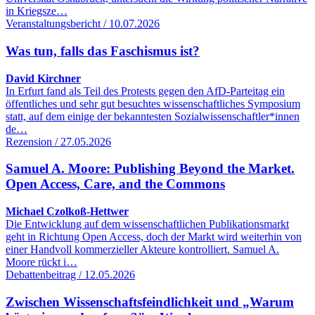
in Kriegsze…
Veranstaltungsbericht / 10.07.2026
Was tun, falls das Faschismus ist?
David Kirchner
In Erfurt fand als Teil des Protests gegen den AfD-Parteitag ein
öffentliches und sehr gut besuchtes wissenschaftliches Symposium
statt, auf dem einige der bekanntesten Sozialwissenschaftler*innen
de…
Rezension / 27.05.2026
Samuel A. Moore: Publishing Beyond the Market.
Open Access, Care, and the Commons
Michael Czolkoß-Hettwer
Die Entwicklung auf dem wissenschaftlichen Publikationsmarkt
geht in Richtung Open Access, doch der Markt wird weiterhin von
einer Handvoll kommerzieller Akteure kontrolliert. Samuel A.
Moore rückt i…
Debattenbeitrag / 12.05.2026
Zwischen Wissenschaftsfeindlichkeit und „Warum