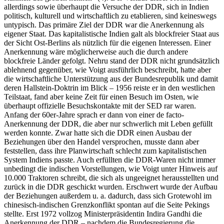
allerdings sowie überhaupt die Versuche der DDR, sich in Indien
politisch, kulturell und wirtschaftlich zu etablieren, sind keineswegs
untypisch. Das primäre Ziel der DDR war die Anerkennung als
eigener Staat. Das kapitalistische Indien galt als blockfreier Staat aus
der Sicht Ost-Berlins als nützlich für die eigenen Interessen. Einer
Anerkennung wäre möglicherweise auch die durch andere
blockfreie Länder gefolgt. Nehru stand der DDR nicht grundsätzlich
ablehnend gegenüber, wie Voigt ausführlich beschreibt, hatte aber
die wirtschaftliche Unterstützung aus der Bundesrepublik und damit
deren Hallstein-Doktrin im Blick – 1956 reiste er in den westlichen
Teilstaat, fand aber keine Zeit für einen Besuch im Osten, wie
überhaupt offizielle Besuchskontakte mit der SED rar waren.
Anfang der 60er-Jahre sprach er dann von einer de facto-
Anerkennung der DDR, die aber nur schwerlich mit Leben gefüllt
werden konnte. Zwar hatte sich die DDR einen Ausbau der
Beziehungen über den Handel versprochen, musste dann aber
feststellen, dass ihre Planwirtschaft schlecht zum kapitalistischen
System Indiens passte. Auch erfüllten die DDR-Waren nicht immer
unbedingt die indischen Vorstellungen, wie Voigt unter Hinweis auf
10.000 Traktoren schreibt, die sich als ungeeignet herausstellten und
zurück in die DDR geschickt wurden. Erschwert wurde der Aufbau
der Beziehungen außerdem u. a. dadurch, dass sich Grotewohl im
chinesisch-indischen Grenzkonflikt spontan auf die Seite Pekings
stellte. Erst 1972 vollzog Ministerpräsidentin Indira Gandhi die
Anerkennung der DDR – nachdem die Bundesregierung die