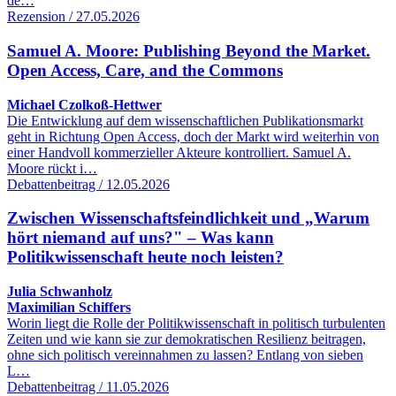
de…
Rezension / 27.05.2026
Samuel A. Moore: Publishing Beyond the Market.
Open Access, Care, and the Commons
Michael Czolkoß-Hettwer
Die Entwicklung auf dem wissenschaftlichen Publikationsmarkt
geht in Richtung Open Access, doch der Markt wird weiterhin von
einer Handvoll kommerzieller Akteure kontrolliert. Samuel A.
Moore rückt i…
Debattenbeitrag / 12.05.2026
Zwischen Wissenschaftsfeindlichkeit und „Warum
hört niemand auf uns?" – Was kann
Politikwissenschaft heute noch leisten?
Julia Schwanholz
Maximilian Schiffers
Worin liegt die Rolle der Politikwissenschaft in politisch turbulenten
Zeiten und wie kann sie zur demokratischen Resilienz beitragen,
ohne sich politisch vereinnahmen zu lassen? Entlang von sieben
L…
Debattenbeitrag / 11.05.2026