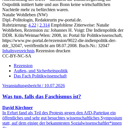
Ostpolitik initiiert hatte und aus Bonn keine wirtschaftlichen
Nachteile mehr zu befürchten waren.
Natalie Wohlleben (NW)
Dipl.-Politologin, Redakteurin pw-portal.de.
Rubrizierung:
4.22
|
2.314
Empfohlene Zitierweise: Natalie
Wohlleben, Rezension zu: Johannes H. Voigt
: Die Indienpolitik der
DDR. Köln/Weimar/Wien: 2008, in: Portal für Politikwissenschaft,
https://www.pw-portal.de/rezension/9022-die-indienpolitik-der-
ddr_32047, veröffentlicht am 08.07.2008.
Buch-Nr.: 32047
Inhaltsverzeichnis
Rezension drucken
CC-BY-NC-SA
Rezension
Außen- und Sicherheitspolitik
Das Fach Politikwissenschaft
Veranstaltungsbericht / 10.07.2026
Was tun, falls das Faschismus ist?
David Kirchner
In Erfurt fand als Teil des Protests gegen den AfD-Parteitag ein
öffentliches und sehr gut besuchtes wissenschaftliches Symposium
statt, auf dem einige der bekanntesten Sozialwissenschaftler*innen