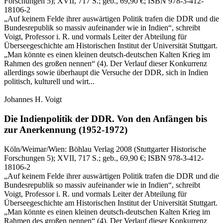
Forschungen 5)
; XVII, 717 S.
; geb., 69,90 €
; ISBN 978-3-412-
18106-2
„Auf keinem Felde ihrer auswärtigen Politik trafen die DDR und die
Bundesrepublik so massiv aufeinander wie in Indien“, schreibt
Voigt, Professor i. R. und vormals Leiter der Abteilung für
Überseegeschichte am Historischen Institut der Universität Stuttgart.
„Man könnte es einen kleinen deutsch-deutschen Kalten Krieg im
Rahmen des großen nennen“ (4). Der Verlauf dieser Konkurrenz
allerdings sowie überhaupt die Versuche der DDR, sich in Indien
politisch, kulturell und wirt...
Johannes H. Voigt
Die Indienpolitik der DDR.
Von den Anfängen bis
zur Anerkennung (1952-1972)
Köln/Weimar/Wien:
Böhlau Verlag
2008
(Stuttgarter Historische
Forschungen 5)
; XVII, 717 S.
; geb., 69,90 €
; ISBN 978-3-412-
18106-2
„Auf keinem Felde ihrer auswärtigen Politik trafen die DDR und die
Bundesrepublik so massiv aufeinander wie in Indien“, schreibt
Voigt, Professor i. R. und vormals Leiter der Abteilung für
Überseegeschichte am Historischen Institut der Universität Stuttgart.
„Man könnte es einen kleinen deutsch-deutschen Kalten Krieg im
Rahmen des großen nennen“ (4). Der Verlauf dieser Konkurrenz