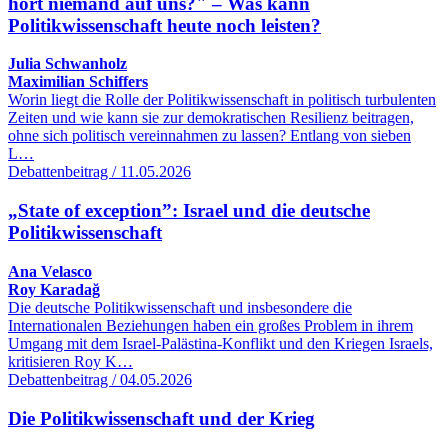
hört niemand auf uns?" – Was kann
Politikwissenschaft heute noch leisten?
Julia Schwanholz
Maximilian Schiffers
Worin liegt die Rolle der Politikwissenschaft in politisch turbulenten
Zeiten und wie kann sie zur demokratischen Resilienz beitragen,
ohne sich politisch vereinnahmen zu lassen? Entlang von sieben
L…
Debattenbeitrag / 11.05.2026
„State of exception”: Israel und die deutsche
Politikwissenschaft
Ana Velasco
Roy Karadağ
Die deutsche Politikwissenschaft und insbesondere die
Internationalen Beziehungen haben ein großes Problem in ihrem
Umgang mit dem Israel-Palästina-Konflikt und den Kriegen Israels,
kritisieren Roy K…
Debattenbeitrag / 04.05.2026
Die Politikwissenschaft und der Krieg