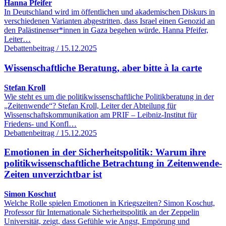
Hanna Pfeifer
In Deutschland wird im öffentlichen und akademischen Diskurs in
verschiedenen Varianten abgestritten, dass Israel einen Genozid an
den Palästinenser*innen in Gaza begehen würde. Hanna Pfeifer,
Leiter…
Debattenbeitrag / 15.12.2025
Wissenschaftliche Beratung, aber bitte à la carte
Stefan Kroll
Wie steht es um die politikwissenschaftliche Politikberatung in der
„Zeitenwende“? Stefan Kroll, Leiter der Abteilung für
Wissenschaftskommunikation am PRIF – Leibniz-Institut für
Friedens- und Konfl…
Debattenbeitrag / 15.12.2025
Emotionen in der Sicherheitspolitik: Warum ihre
politikwissenschaftliche Betrachtung in Zeitenwende-
Zeiten unverzichtbar ist
Simon Koschut
Welche Rolle spielen Emotionen in Kriegszeiten? Simon Koschut,
Professor für Internationale Sicherheitspolitik an der Zeppelin
Universität, zeigt, dass Gefühle wie Angst, Empörung und