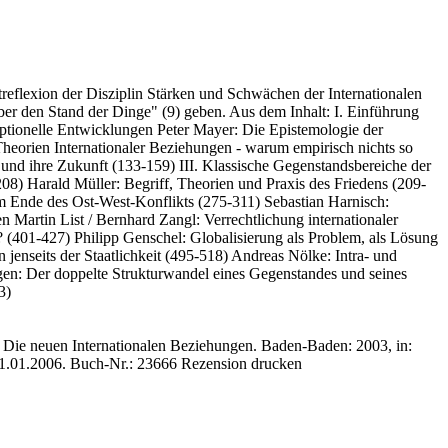
reflexion der Disziplin Stärken und Schwächen der Internationalen
ber den Stand der Dinge" (9) geben. Aus dem Inhalt: I. Einführung
ptionelle Entwicklungen Peter Mayer: Die Epistemologie der
eorien Internationaler Beziehungen - warum empirisch nichts so
und ihre Zukunft (133-159) III. Klassische Gegenstandsbereiche der
208) Harald Müller: Begriff, Theorien und Praxis des Friedens (209-
dem Ende des Ost-West-Konflikts (275-311) Sebastian Harnisch:
 Martin List / Bernhard Zangl: Verrechtlichung internationaler
 (401-427) Philipp Genschel: Globalisierung als Problem, als Lösung
 jenseits der Staatlichkeit (495-518) Andreas Nölke: Intra- und
gen: Der doppelte Strukturwandel eines Gegenstandes und seines
3)
 Die neuen Internationalen Beziehungen. Baden-Baden: 2003, in:
01.01.2006.
Buch-Nr.: 23666
Rezension drucken