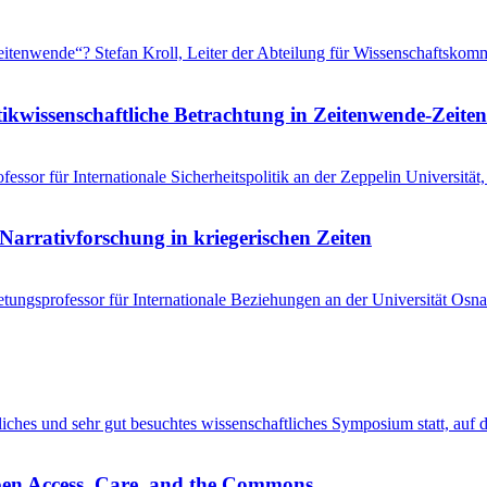
 „Zeitenwende“? Stefan Kroll, Leiter der Abteilung für Wissenschaftsko
tikwissenschaftliche Betrachtung in Zeitenwende-Zeiten
ssor für Internationale Sicherheitspolitik an der Zeppelin Universitä
Narrativforschung in kriegerischen Zeiten
tungsprofessor für Internationale Beziehungen an der Universität Osna
entliches und sehr gut besuchtes wissenschaftliches Symposium statt, au
pen Access, Care, and the Commons