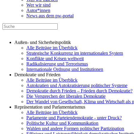
Wer wir sind
Autor*innen
News aus dem pw-portal
Außen- und Sicherheitspolitik
Alle Beiträge im Überblick
Strategische Konkurrenz im internationalen System
Konflikte und Krisen weltweit
Radikalisierung und Terrorismus
Internationale Ordnung und Institutionen
Demokratie und Frieden
Alle Beiträge im Überblick
Autokratien und Autokratisierung politischer Systeme
Demokratie durch Frieden – Frieden durch Demokratie?
Die Versprechen der liberalen Demokratie
Der Wandel von Gesellschaft, Klima und Wirtschaft als 
Repräsentation und Parlamentarismus
Alle Beiträge im Überblick
Parlamente und Parteiendemokratie - unter Druck?
Politische Kultur und Kommunikation
Wahlen und andere Formen politischer Partizipation
Effizienz und Leistungsfähigkeit demokratischer Institut