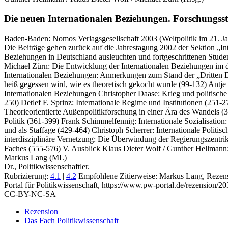
Die neuen Internationalen Beziehungen.
Forschungsst
Baden-Baden:
Nomos Verlagsgesellschaft
2003
(Weltpolitik im 21. J
Die Beiträge gehen zurück auf die Jahrestagung 2002 der Sektion „In
Beziehungen in Deutschland ausleuchten und fortgeschrittenen Studen
Michael Zürn: Die Entwicklung der Internationalen Beziehungen im 
Internationalen Beziehungen: Anmerkungen zum Stand der „Dritten D
heiß gegessen wird, wie es theoretisch gekocht wurde (99-132) Antje
Internationalen Beziehungen Christopher Daase: Krieg und politische 
250) Detlef F. Sprinz: Internationale Regime und Institutionen (251
Theorieorientierte Außenpolitikforschung in einer Ära des Wandels (
Politik (361-399) Frank Schimmelfennig: Internationale Sozialisati
und als Staffage (429-464) Christoph Scherrer: Internationale Politi
interdisziplinäre Vernetzung: Die Überwindung der Regierungszentri
Faches (555-576) V. Ausblick Klaus Dieter Wolf / Gunther Hellmann:
Markus Lang (ML)
Dr., Politikwissenschaftler.
Rubrizierung:
4.1
|
4.2
Empfohlene Zitierweise: Markus Lang, Rezens
Portal für Politikwissenschaft, https://www.pw-portal.de/rezension/
CC-BY-NC-SA
Rezension
Das Fach Politikwissenschaft