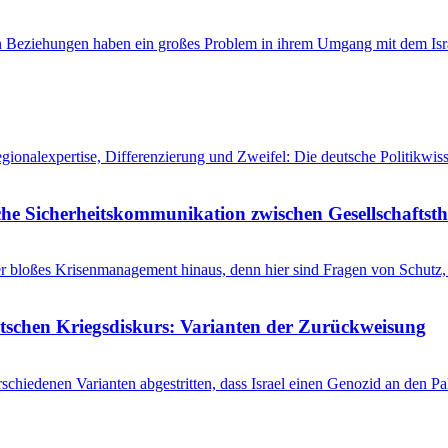
en Beziehungen haben ein großes Problem in ihrem Umgang mit dem Isra
egionalexpertise, Differenzierung und Zweifel: Die deutsche Politikw
he Sicherheitskommunikation zwischen Gesellschaftsth
r bloßes Krisenmanagement hinaus, denn hier sind Fragen von Schutz, 
utschen Kriegsdiskurs: Varianten der Zurückweisung
schiedenen Varianten abgestritten, dass Israel einen Genozid an den 