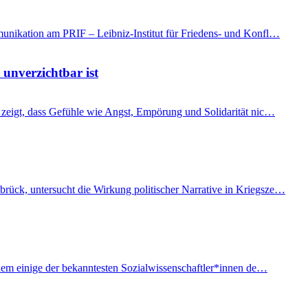
mmunikation am PRIF – Leibniz-Institut für Friedens- und Konfl…
 unverzichtbar ist
t, zeigt, dass Gefühle wie Angst, Empörung und Solidarität nic…
brück, untersucht die Wirkung politischer Narrative in Kriegsze…
f dem einige der bekanntesten Sozialwissenschaftler*innen de…