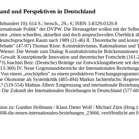
and und Perspektiven in Deutschland
ahrhundert 10)
; 614 S.
; brosch., 29,- €
; ISBN 3-8329-0320-8
ternationale Politik" der DVPW. Die Herausgeber wollen mit der Selbst
ten „einen schnellen, aktuellen und doch anspruchsvollen Überblick ü
deutschsprachigen Raum nach 1989 (21-46) II. Theoretische und konze
ebatte" (47-97) Thomas Risse: Konstruktivismus, Rationalismus und Th
 Wiener: Die Wende zum Dialog: Konstruktivistische Brückenstationen 
Gewalt: Konzeptionelle Innovation und theoretischer Fortschritt (161-
-273) Joachim Betz: (Deutsche) Beiträge zur Entwicklungstheorie seit 
313-360) IV. Neue Gegenstandsbereiche der Internationalen Beziehungen
on: Von einem „erschöpften" zu einem produktiven Forschungsprogramm?
sche Ökonomie als Systemkritik (465-494) Markus Jachtenfuchs: Regieren
k? (519-554) Mathias Albert: Entgrenzung und internationale Beziehun
 Die Zukunft der Internationalen Beziehungen in Deutschland (577-60
ion zu: Gunther Hellmann / Klaus Dieter Wolf / Michael Zürn
(Hrsg.):
20308-die-neuen-internationalen-beziehungen_23666, veröffentlicht am 