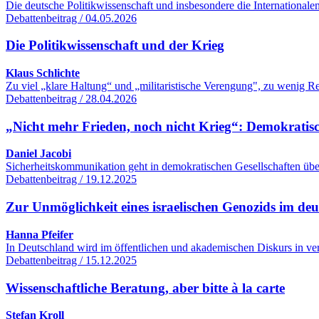
Die deutsche Politikwissenschaft und insbesondere die International
Debattenbeitrag / 04.05.2026
Die Politikwissenschaft und der Krieg
Klaus Schlichte
Zu viel „klare Haltung“ und „militaristische Verengung", zu wenig R
Debattenbeitrag / 28.04.2026
„Nicht mehr Frieden, noch nicht Krieg“: Demokratisc
Daniel Jacobi
Sicherheitskommunikation geht in demokratischen Gesellschaften übe
Debattenbeitrag / 19.12.2025
Zur Unmöglichkeit eines israelischen Genozids im de
Hanna Pfeifer
In Deutschland wird im öffentlichen und akademischen Diskurs in ver
Debattenbeitrag / 15.12.2025
Wissenschaftliche Beratung, aber bitte à la carte
Stefan Kroll