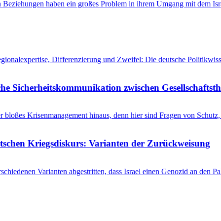
en Beziehungen haben ein großes Problem in ihrem Umgang mit dem Isra
egionalexpertise, Differenzierung und Zweifel: Die deutsche Politikw
he Sicherheitskommunikation zwischen Gesellschaftsth
r bloßes Krisenmanagement hinaus, denn hier sind Fragen von Schutz, 
utschen Kriegsdiskurs: Varianten der Zurückweisung
schiedenen Varianten abgestritten, dass Israel einen Genozid an den 