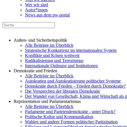
Wer wir sind
Autor*innen
News aus dem pw-portal
Außen- und Sicherheitspolitik
Alle Beiträge im Überblick
Strategische Konkurrenz im internationalen System
Konflikte und Krisen weltweit
Radikalisierung und Terrorismus
Internationale Ordnung und Institutionen
Demokratie und Frieden
Alle Beiträge im Überblick
Autokratien und Autokratisierung politischer Systeme
Demokratie durch Frieden – Frieden durch Demokratie?
Die Versprechen der liberalen Demokratie
Der Wandel von Gesellschaft, Klima und Wirtschaft als 
Repräsentation und Parlamentarismus
Alle Beiträge im Überblick
Parlamente und Parteiendemokratie - unter Druck?
Politische Kultur und Kommunikation
Wahlen und andere Formen politischer Partizipation
Effizienz und Leistungsfähigkeit demokratischer Institut