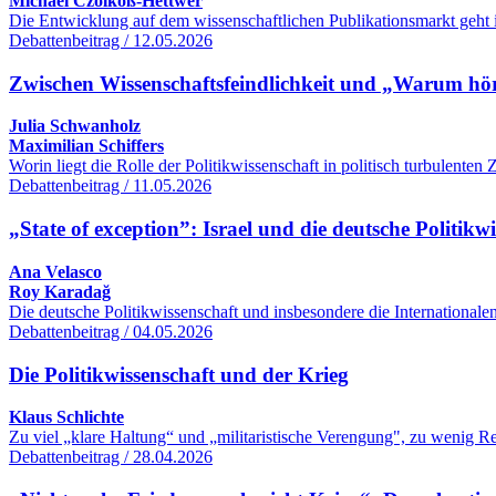
Michael Czolkoß-Hettwer
Die Entwicklung auf dem wissenschaftlichen Publikationsmarkt geht 
Debattenbeitrag / 12.05.2026
Zwischen Wissenschaftsfeindlichkeit und „Warum hört
Julia Schwanholz
Maximilian Schiffers
Worin liegt die Rolle der Politikwissenschaft in politisch turbulente
Debattenbeitrag / 11.05.2026
„State of exception”: Israel und die deutsche Politikw
Ana Velasco
Roy Karadağ
Die deutsche Politikwissenschaft und insbesondere die International
Debattenbeitrag / 04.05.2026
Die Politikwissenschaft und der Krieg
Klaus Schlichte
Zu viel „klare Haltung“ und „militaristische Verengung", zu wenig R
Debattenbeitrag / 28.04.2026