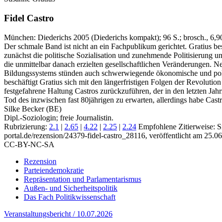
Fidel Castro
München:
Diederichs
2005
(Diederichs kompakt)
; 96 S.
; brosch., 6,9
Der schmale Band ist nicht an ein Fachpublikum gerichtet. Gratius bes
zunächst die politische Sozialisation und zunehmende Politisierung u
die unmittelbar danach erzielten gesellschaftlichen Veränderungen. 
Bildungssystems stünden auch schwerwiegende ökonomische und politi
beschäftigt Gratius sich mit den längerfristigen Folgen der Revoluti
festgefahrene Haltung Castros zurückzuführen, der in den letzten Jah
Tod des inzwischen fast 80jährigen zu erwarten, allerdings habe Cast
Silke Becker (BE)
Dipl.-Soziologin; freie Journalistin.
Rubrizierung:
2.1
|
2.65
|
4.22
|
2.25
|
2.24
Empfohlene Zitierweise: S
portal.de/rezension/24379-fidel-castro_28116, veröffentlicht am 25.0
CC-BY-NC-SA
Rezension
Parteiendemokratie
Repräsentation und Parlamentarismus
Außen- und Sicherheitspolitik
Das Fach Politikwissenschaft
Veranstaltungsbericht / 10.07.2026