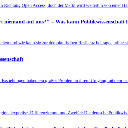
in Richtung Open Access, doch der Markt wird weiterhin von einer Ha
 niemand auf uns?" – Was kann Politikwissenschaft h
n Zeiten und wie kann sie zur demokratischen Resilienz beitragen, ohne
issenschaft
en Beziehungen haben ein großes Problem in ihrem Umgang mit dem Isra
egionalexpertise, Differenzierung und Zweifel: Die deutsche Politikw