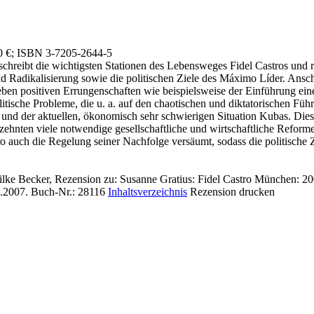
0 €
; ISBN 3-7205-2644-5
chreibt die wichtigsten Stationen des Lebensweges Fidel Castros und rüc
nd Radikalisierung sowie die politischen Ziele des Máximo Líder. Ansch
Neben positiven Errungenschaften wie beispielsweise der Einführung ein
sche Probleme, die u. a. auf den chaotischen und diktatorischen Führu
on und der aktuellen, ökonomisch sehr schwierigen Situation Kubas. Dies
rzehnten viele notwendige gesellschaftliche und wirtschaftliche Reform
ro auch die Regelung seiner Nachfolge versäumt, sodass die politische Z
ilke Becker, Rezension zu: Susanne Gratius
: Fidel Castro München: 200
6.2007.
Buch-Nr.: 28116
Inhaltsverzeichnis
Rezension drucken