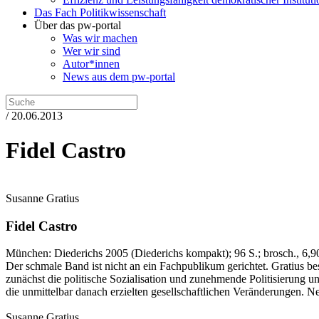
Das Fach Politikwissenschaft
Über das pw-portal
Was wir machen
Wer wir sind
Autor*innen
News aus dem pw-portal
/ 20.06.2013
Fidel Castro
Susanne Gratius
Fidel Castro
München:
Diederichs
2005
(Diederichs kompakt)
; 96 S.
; brosch., 6,9
Der schmale Band ist nicht an ein Fachpublikum gerichtet. Gratius bes
zunächst die politische Sozialisation und zunehmende Politisierung u
die unmittelbar danach erzielten gesellschaftlichen Veränderungen. Ne
Susanne Gratius