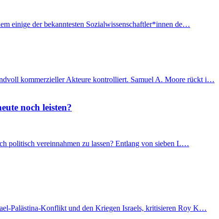
f dem einige der bekanntesten Sozialwissenschaftler*innen de…
ndvoll kommerzieller Akteure kontrolliert. Samuel A. Moore rückt i…
eute noch leisten?
 sich politisch vereinnahmen zu lassen? Entlang von sieben L…
el-Palästina-Konflikt und den Kriegen Israels, kritisieren Roy K…