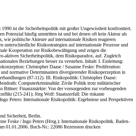
1990 ist die Sicherheitspolitik mit großer Ungewissheit konfrontiert.
Potenzial häufig umstritten ist und bei denen oft kein Akteur als
, wie politische Akteure auf internationale Risiken reagieren
 unterschiedliche Risikostrategien auf internationale Prozesse und
ionale Kooperation zur Risikobewältigung und zeigen die
-aktiven Sicherheitspolitik, dem Risikoparadox, auf. Zugleich
tionalen Beziehungen besser zu verstehen. Inhalt: I. Einleitung:
okonzeption: Christopher Daase / Susanne Feske: Proliferation:
 und normative Determinanten divergierender Risikoperzeption in
andlungen (87-112). III. Risikopolitik: Christopher Daase:
drath: Computerkriminalität: Zivile Politik trotz militärischer
an Bittner: Finanzmärkte: Von der vorsorgenden zur vorbeugenden
likt (215-241); Jörg Wolf: Staatszerfall: Die riskante
ngo Peters: Internationale Risikopolitik: Ergebnisse und Perspektiven
und Sicherheit, Berlin.
ne Feske / Ingo Peters
(Hrsg.): Internationale Risikopolitik. Baden-
 am 01.01.2006.
Buch-Nr.: 22086
Rezension drucken