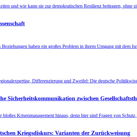
n Zeiten und wie kann sie zur demokratischen Resilienz beitragen, ohne
issenschaft
en Beziehungen haben ein großes Problem in ihrem Umgang mit dem Isra
egionalexpertise, Differenzierung und Zweifel: Die deutsche Politikw
he Sicherheitskommunikation zwischen Gesellschaftsth
r bloßes Krisenmanagement hinaus, denn hier sind Fragen von Schutz, 
utschen Kriegsdiskurs: Varianten der Zurückweisung