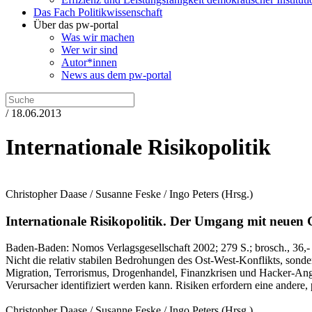
Das Fach Politikwissenschaft
Über das pw-portal
Was wir machen
Wer wir sind
Autor*innen
News aus dem pw-portal
/ 18.06.2013
Internationale Risikopolitik
Christopher Daase / Susanne Feske / Ingo Peters
(Hrsg.)
Internationale Risikopolitik.
Der Umgang mit neuen Ge
Baden-Baden:
Nomos Verlagsgesellschaft
2002
; 279 S.
; brosch., 36,-
Nicht die relativ stabilen Bedrohungen des Ost-West-Konflikts, sonder
Migration, Terrorismus, Drogenhandel, Finanzkrisen und Hacker-Angrif
Verursacher identifiziert werden kann. Risiken erfordern eine andere, 
Christopher Daase / Susanne Feske / Ingo Peters
(Hrsg.)