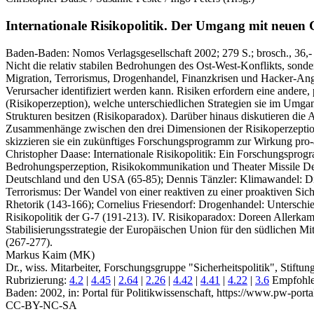
Internationale Risikopolitik.
Der Umgang mit neuen Ge
Baden-Baden:
Nomos Verlagsgesellschaft
2002
; 279 S.
; brosch., 36,-
Nicht die relativ stabilen Bedrohungen des Ost-West-Konflikts, sonder
Migration, Terrorismus, Drogenhandel, Finanzkrisen und Hacker-Angrif
Verursacher identifiziert werden kann. Risiken erfordern eine andere, 
(Risikoperzeption), welche unterschiedlichen Strategien sie im Umga
Strukturen besitzen (Risikoparadox). Darüber hinaus diskutieren die 
Zusammenhänge zwischen den drei Dimensionen der Risikoperzeption, d
skizzieren sie ein zukünftiges Forschungsprogramm zur Wirkung pro-akt
Christopher Daase: Internationale Risikopolitik: Ein Forschungsprogr
Bedrohungsperzeption, Risikokommunikation und Theater Missile Defe
Deutschland und den USA (65-85); Dennis Tänzler: Klimawandel: Dive
Terrorismus: Der Wandel von einer reaktiven zu einer proaktiven Sich
Rhetorik (143-166); Cornelius Friesendorf: Drogenhandel: Unterschi
Risikopolitik der G-7 (191-213). IV. Risikoparadox: Doreen Allerkam
Stabilisierungsstrategie der Europäischen Union für den südlichen Mit
(267-277).
Markus Kaim (MK)
Dr., wiss. Mitarbeiter, Forschungsgruppe "Sicherheitspolitik", Stiftung
Rubrizierung:
4.2
|
4.45
|
2.64
|
2.26
|
4.42
|
4.41
|
4.22
|
3.6
Empfohlen
Baden: 2002, in: Portal für Politikwissenschaft, https://www.pw-porta
CC-BY-NC-SA