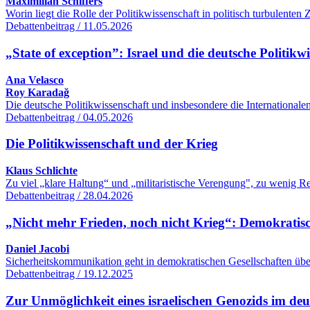
Maximilian Schiffers
Worin liegt die Rolle der Politikwissenschaft in politisch turbulente
Debattenbeitrag / 11.05.2026
„State of exception”: Israel und die deutsche Politikw
Ana Velasco
Roy Karadağ
Die deutsche Politikwissenschaft und insbesondere die International
Debattenbeitrag / 04.05.2026
Die Politikwissenschaft und der Krieg
Klaus Schlichte
Zu viel „klare Haltung“ und „militaristische Verengung", zu wenig R
Debattenbeitrag / 28.04.2026
„Nicht mehr Frieden, noch nicht Krieg“: Demokratisc
Daniel Jacobi
Sicherheitskommunikation geht in demokratischen Gesellschaften übe
Debattenbeitrag / 19.12.2025
Zur Unmöglichkeit eines israelischen Genozids im de