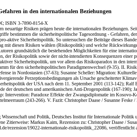
fahren in den internationalen Beziehungen
 €
; ISBN 3-7890-8154-X
n neuartige Risiken prägen heute die internationalen Beziehungen. Seit 
fe bestimmen die sicherheitspolitische Tagesordnung - Gefahren, deren 
pro-aktive Sicherheitspolitik. So untersuchen die Beiträge dieses Bandes
ng mit diesen Risiken wählen (Risikopolitik) und welche Rückwirkungen
Autoren grundsätzlich die bestehenden Möglichkeiten für eine internat
er Risikopolitik sowie der nicht-intendierten Konsequenzen einer pro
iver Sicherheitspolitik, um vor allem das Risikoparadox in den interna
amm für den sicherheitspolitischen Paradigmenwechsel (9-35). II. Risik
nse in Nordostasien (37-63); Susanne Scheller: Migration: Kulturelle
rgierende Perzeptionsbedingungen als Ursache gescheiterter Klimaverh
erheitspolitik der USA nach dem 11. September 2001 (113-142); Ralf Ben
ede der deutschen und amerikanischen Anti-Drogenpolitik (167-190); J
p: Intervention: Paradoxe Effekte der Zwangsdiplomatie im Kosovo-Konf
telmeerraum (243-266). V. Fazit: Christopher Daase / Susanne Feske / I
 Wissenschaft und Politik, Deutsches Institut für Internationale Politik 
e Zitierweise: Markus Kaim, Rezension zu: Christopher Daase / Susan
l.de/rezension/19022-internationale-risikopolitik_22086, veröffentlicht