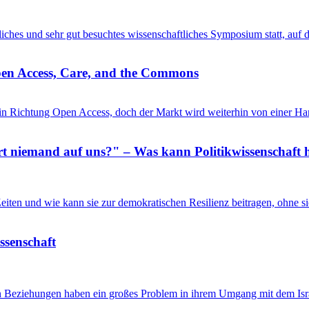
entliches und sehr gut besuchtes wissenschaftliches Symposium statt, au
pen Access, Care, and the Commons
in Richtung Open Access, doch der Markt wird weiterhin von einer Ha
 niemand auf uns?" – Was kann Politikwissenschaft h
n Zeiten und wie kann sie zur demokratischen Resilienz beitragen, ohne
issenschaft
en Beziehungen haben ein großes Problem in ihrem Umgang mit dem Isra