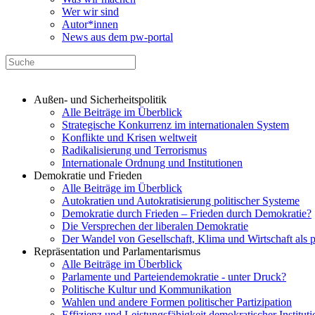
Wer wir sind
Autor*innen
News aus dem pw-portal
Außen- und Sicherheitspolitik
Alle Beiträge im Überblick
Strategische Konkurrenz im internationalen System
Konflikte und Krisen weltweit
Radikalisierung und Terrorismus
Internationale Ordnung und Institutionen
Demokratie und Frieden
Alle Beiträge im Überblick
Autokratien und Autokratisierung politischer Systeme
Demokratie durch Frieden – Frieden durch Demokratie?
Die Versprechen der liberalen Demokratie
Der Wandel von Gesellschaft, Klima und Wirtschaft als 
Repräsentation und Parlamentarismus
Alle Beiträge im Überblick
Parlamente und Parteiendemokratie - unter Druck?
Politische Kultur und Kommunikation
Wahlen und andere Formen politischer Partizipation
Effizienz und Leistungsfähigkeit demokratischer Institut