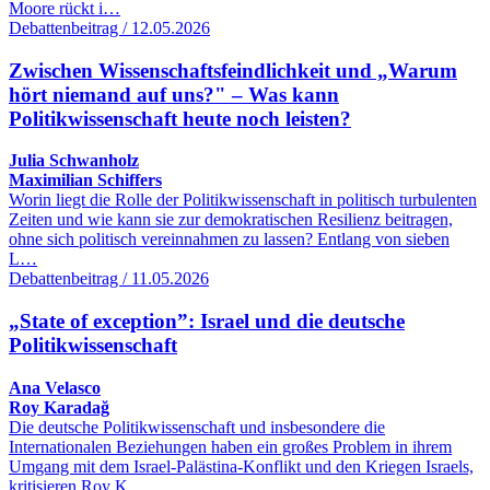
Moore rückt i…
Debattenbeitrag / 12.05.2026
Zwischen Wissenschaftsfeindlichkeit und „Warum
hört niemand auf uns?" – Was kann
Politikwissenschaft heute noch leisten?
Julia Schwanholz
Maximilian Schiffers
Worin liegt die Rolle der Politikwissenschaft in politisch turbulenten
Zeiten und wie kann sie zur demokratischen Resilienz beitragen,
ohne sich politisch vereinnahmen zu lassen? Entlang von sieben
L…
Debattenbeitrag / 11.05.2026
„State of exception”: Israel und die deutsche
Politikwissenschaft
Ana Velasco
Roy Karadağ
Die deutsche Politikwissenschaft und insbesondere die
Internationalen Beziehungen haben ein großes Problem in ihrem
Umgang mit dem Israel-Palästina-Konflikt und den Kriegen Israels,
kritisieren Roy K…