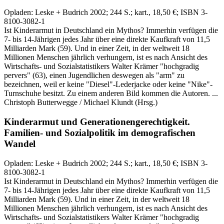
Opladen:
Leske + Budrich
2002
; 244 S.
; kart., 18,50 €
; ISBN 3-
8100-3082-1
Ist Kinderarmut in Deutschland ein Mythos? Immerhin verfügen die
7- bis 14-Jährigen jedes Jahr über eine direkte Kaufkraft von 11,5
Milliarden Mark (59). Und in einer Zeit, in der weltweit 18
Millionen Menschen jährlich verhungern, ist es nach Ansicht des
Wirtschafts- und Sozialstatistikers Walter Krämer "hochgradig
pervers" (63), einen Jugendlichen deswegen als "arm" zu
bezeichnen, weil er keine "Diesel"-Lederjacke oder keine "Nike"-
Turnschuhe besitzt. Zu einem anderen Bild kommen die Autoren. ...
Christoph Butterwegge / Michael Klundt
(Hrsg.)
Kinderarmut und Generationengerechtigkeit.
Familien- und Sozialpolitik im demografischen
Wandel
Opladen:
Leske + Budrich
2002
; 244 S.
; kart., 18,50 €
; ISBN 3-
8100-3082-1
Ist Kinderarmut in Deutschland ein Mythos? Immerhin verfügen die
7- bis 14-Jährigen jedes Jahr über eine direkte Kaufkraft von 11,5
Milliarden Mark (59). Und in einer Zeit, in der weltweit 18
Millionen Menschen jährlich verhungern, ist es nach Ansicht des
Wirtschafts- und Sozialstatistikers Walter Krämer "hochgradig