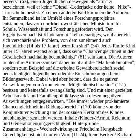
pervers" (63), einen Jugendlichen deswegen als "arm" zu
bezeichnen, weil er keine "Diesel"-Lederjacke oder keine "Nike"-
Turnschuhe besitzt. Zu einem anderen Bild kommen die Autoren.
Ihr Sammelband ist im Umfeld eines Forschungsprojektes
entstanden, das vom nordrhein-westfälischen Ministerium für
Schule, Wissenschaft und Forschung gefördert wird. Den
Ergebnissen nach ist Kinderarmut "kein neuartiges, wohl aber ein
sich verschärfendes Problem, von dem zunehmend auch
Jugendliche (14 bis 17 Jahre) betroffen sind" (34). Jedes fünfte Kind
unter 15 Jahren wächst so auf, dass seine "Chancengleichheit in der
Gesellschaft nachhaltig beeinträchtigt" (61) sein kann. Die Autoren
richten ihre Aufmerksamkeit dabei nicht auf die "Markenklamotten",
sondern zum Beispiel auf die erhöhte Gewaltbereitschaft sozial
benachteiligter Jugendlicher oder die Einschränkungen beim
Bildungserwerb. Dabei wird aber betont, dass die negativen
Auswirkungen von Armut einen "Möglichkeitscharakter" (151)
besitzen und keinesfalls zwangsläufig sind. Und mit einer gezielten
Arbeitsmarkt- und Familienpolitik lasse sich diesen negativen
Auswirkungen entgegenwirken. "Die immer wieder proklamierte
Chancengleichheit im Bildungsbereich" (170) könne von der
Konjunkturentwicklung und der sozialen Herkunft des Kindes
unabhängiger gemacht werden. Inhalt: (Kinder-)Armut, Reichtum
und Generationen(un)gerechtigkeit: Hintergründe -
Zusammenhänge - Wechselwirkungen: Friedhelm Hengsbach:
Gerechtigkeit ist nicht nur ein Wort (11-24); Irene Becker / Richard