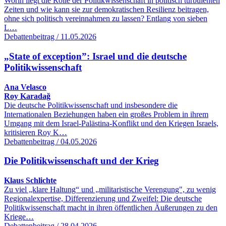
Worin liegt die Rolle der Politikwissenschaft in politisch turbulenten
Zeiten und wie kann sie zur demokratischen Resilienz beitragen,
ohne sich politisch vereinnahmen zu lassen? Entlang von sieben
L…
Debattenbeitrag / 11.05.2026
„State of exception”: Israel und die deutsche
Politikwissenschaft
Ana Velasco
Roy Karadağ
Die deutsche Politikwissenschaft und insbesondere die
Internationalen Beziehungen haben ein großes Problem in ihrem
Umgang mit dem Israel-Palästina-Konflikt und den Kriegen Israels,
kritisieren Roy K…
Debattenbeitrag / 04.05.2026
Die Politikwissenschaft und der Krieg
Klaus Schlichte
Zu viel „klare Haltung“ und „militaristische Verengung", zu wenig
Regionalexpertise, Differenzierung und Zweifel: Die deutsche
Politikwissenschaft macht in ihren öffentlichen Äußerungen zu den
Kriege…
Debattenbeitrag / 28.04.2026