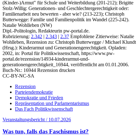
(Kinder-)Armut" für Schule und Weiterbildung (201-212); Brigitte
Stolz-Willig: Generationen- und Geschlechtergerechtigkeit oder:
Familienarbeit neu bewerten - aber wie? (213-223); Christoph
Butterwegge: Familie und Familienpolitik im Wandel (225-242).
Natalie Wohlleben (NW)
Dipl.-Politologin, Redakteurin pw-portal.de.
Rubrizierung:
2.342
|
2.343
|
2.37
Empfohlene Zitierweise: Natalie
Wohlleben, Rezension zu: Christoph Butterwegge / Michael Klundt
(Hrsg.): Kinderarmut und Generationengerechtigkeit. Opladen:
2002, in: Portal für Politikwissenschaft, https://www.pw-
portal.de/rezension/14934-kinderarmut-und-
generationengerechtigkeit_16944, veröffentlicht am 01.01.2006.
Buch-Nr.: 16944
Rezension drucken
CC-BY-NC-SA
Rezension
Parteiendemokratie
Demokratie und Frieden
Repräsentation und Parlamentarismus
Das Fach Politikwissenschaft
Veranstaltungsbericht / 10.07.2026
Was tun, falls das Faschismus ist?