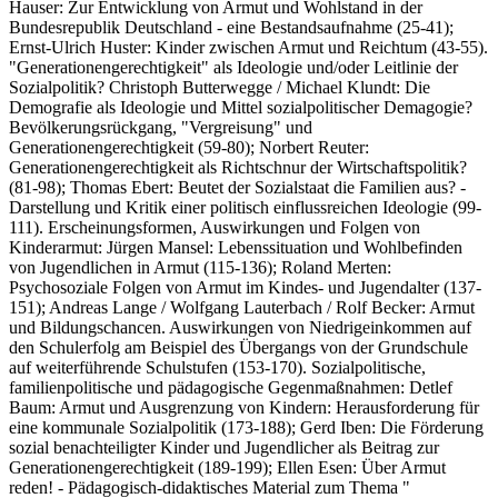
Hauser: Zur Entwicklung von Armut und Wohlstand in der
Bundesrepublik Deutschland - eine Bestandsaufnahme (25-41);
Ernst-Ulrich Huster: Kinder zwischen Armut und Reichtum (43-55).
"Generationengerechtigkeit" als Ideologie und/oder Leitlinie der
Sozialpolitik? Christoph Butterwegge / Michael Klundt: Die
Demografie als Ideologie und Mittel sozialpolitischer Demagogie?
Bevölkerungsrückgang, "Vergreisung" und
Generationengerechtigkeit (59-80); Norbert Reuter:
Generationengerechtigkeit als Richtschnur der Wirtschaftspolitik?
(81-98); Thomas Ebert: Beutet der Sozialstaat die Familien aus? -
Darstellung und Kritik einer politisch einflussreichen Ideologie (99-
111). Erscheinungsformen, Auswirkungen und Folgen von
Kinderarmut: Jürgen Mansel: Lebenssituation und Wohlbefinden
von Jugendlichen in Armut (115-136); Roland Merten:
Psychosoziale Folgen von Armut im Kindes- und Jugendalter (137-
151); Andreas Lange / Wolfgang Lauterbach / Rolf Becker: Armut
und Bildungschancen. Auswirkungen von Niedrigeinkommen auf
den Schulerfolg am Beispiel des Übergangs von der Grundschule
auf weiterführende Schulstufen (153-170). Sozialpolitische,
familienpolitische und pädagogische Gegenmaßnahmen: Detlef
Baum: Armut und Ausgrenzung von Kindern: Herausforderung für
eine kommunale Sozialpolitik (173-188); Gerd Iben: Die Förderung
sozial benachteiligter Kinder und Jugendlicher als Beitrag zur
Generationengerechtigkeit (189-199); Ellen Esen: Über Armut
reden! - Pädagogisch-didaktisches Material zum Thema "