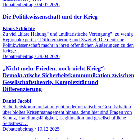
Debattenbeitrag / 04.05.2026
Die Politikwissenschaft und der Krieg
Klaus Schlichte
Zu viel „klare Haltung“ und „militaristische Verengung", zu wenig
Regionalexpertise, Differenzierung und Zweifel: Die deutsche
Politikwissenschaft macht in ihren öffentlichen Äußerungen zu den
Kriege…
Debattenbeitrag / 28.04.2026
„Nicht mehr Frieden, noch nicht Krieg“:
Demokratische Sicherheitskommunikation zwischen
Gesellschaftstheorie, Komplexität und
Differenzierung
Daniel Jacobi
Sicherheitskommunikation geht in demokratischen Gesellschaften
über bloßes Krisenmanagement hinaus, denn hier sind Fragen von
Schutz, Handlungsfähigkeit, Legitimation und gesellschaftliche
Selbstbesc…
Debattenbeitrag / 19.12.2025