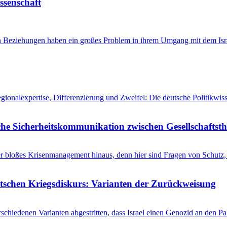
issenschaft
en Beziehungen haben ein großes Problem in ihrem Umgang mit dem Isra
egionalexpertise, Differenzierung und Zweifel: Die deutsche Politikw
he Sicherheitskommunikation zwischen Gesellschaftsth
r bloßes Krisenmanagement hinaus, denn hier sind Fragen von Schutz, 
utschen Kriegsdiskurs: Varianten der Zurückweisung
schiedenen Varianten abgestritten, dass Israel einen Genozid an den 