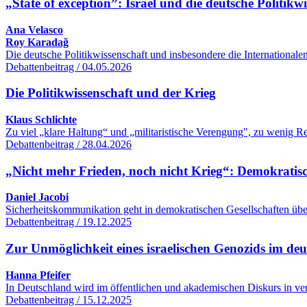
„State of exception”: Israel und die deutsche Politikw
Ana Velasco
Roy Karadağ
Die deutsche Politikwissenschaft und insbesondere die International
Debattenbeitrag / 04.05.2026
Die Politikwissenschaft und der Krieg
Klaus Schlichte
Zu viel „klare Haltung“ und „militaristische Verengung", zu wenig R
Debattenbeitrag / 28.04.2026
„Nicht mehr Frieden, noch nicht Krieg“: Demokratisc
Daniel Jacobi
Sicherheitskommunikation geht in demokratischen Gesellschaften übe
Debattenbeitrag / 19.12.2025
Zur Unmöglichkeit eines israelischen Genozids im de
Hanna Pfeifer
In Deutschland wird im öffentlichen und akademischen Diskurs in ver
Debattenbeitrag / 15.12.2025