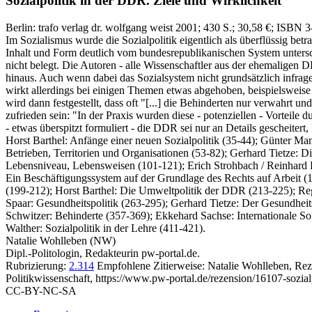
Sozialpolitik in der DDR.
Ziele und Wirklichkeit
Berlin:
trafo verlag dr. wolfgang weist
2001
; 430 S.
; 30,58 €
; ISBN 3
Im Sozialismus wurde die Sozialpolitik eigentlich als überflüssig bet
Inhalt und Form deutlich vom bundesrepublikanischen System untersc
nicht belegt. Die Autoren - alle Wissenschaftler aus der ehemaligen
hinaus. Auch wenn dabei das Sozialsystem nicht grundsätzlich infrage
wirkt allerdings bei einigen Themen etwas abgehoben, beispielsweise 
wird dann festgestellt, dass oft "[...] die Behinderten nur verwahrt
zufrieden sein: "In der Praxis wurden diese - potenziellen - Vorteile
- etwas überspitzt formuliert - die DDR sei nur an Details gescheitert,
Horst Barthel: Anfänge einer neuen Sozialpolitik (35-44); Günter Manz:
Betrieben, Territorien und Organisationen (53-82); Gerhard Tietze: D
Lebensniveau, Lebensweisen (101-121); Erich Strohbach / Reinhard L
Ein Beschäftigungssystem auf der Grundlage des Rechts auf Arbeit 
(199-212); Horst Barthel: Die Umweltpolitik der DDR (213-225); Re
Spaar: Gesundheitspolitik (263-295); Gerhard Tietze: Der Gesundheit
Schwitzer: Behinderte (357-369); Ekkehard Sachse: Internationale Sol
Walther: Sozialpolitik in der Lehre (411-421).
Natalie Wohlleben (NW)
Dipl.-Politologin, Redakteurin pw-portal.de.
Rubrizierung:
2.314
Empfohlene Zitierweise: Natalie Wohlleben, Re
Politikwissenschaft, https://www.pw-portal.de/rezension/16107-sozial
CC-BY-NC-SA