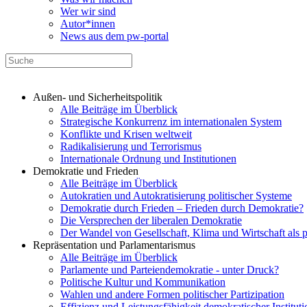
Wer wir sind
Autor*innen
News aus dem pw-portal
Außen- und Sicherheitspolitik
Alle Beiträge im Überblick
Strategische Konkurrenz im internationalen System
Konflikte und Krisen weltweit
Radikalisierung und Terrorismus
Internationale Ordnung und Institutionen
Demokratie und Frieden
Alle Beiträge im Überblick
Autokratien und Autokratisierung politischer Systeme
Demokratie durch Frieden – Frieden durch Demokratie?
Die Versprechen der liberalen Demokratie
Der Wandel von Gesellschaft, Klima und Wirtschaft als 
Repräsentation und Parlamentarismus
Alle Beiträge im Überblick
Parlamente und Parteiendemokratie - unter Druck?
Politische Kultur und Kommunikation
Wahlen und andere Formen politischer Partizipation
Effizienz und Leistungsfähigkeit demokratischer Institut