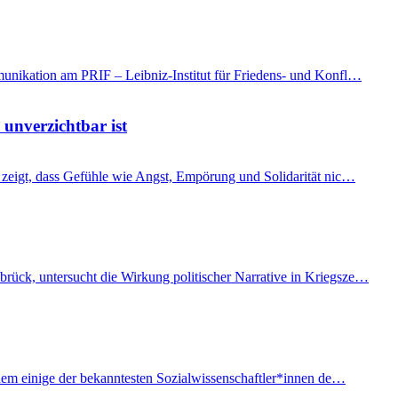
mmunikation am PRIF – Leibniz-Institut für Friedens- und Konfl…
 unverzichtbar ist
t, zeigt, dass Gefühle wie Angst, Empörung und Solidarität nic…
brück, untersucht die Wirkung politischer Narrative in Kriegsze…
f dem einige der bekanntesten Sozialwissenschaftler*innen de…