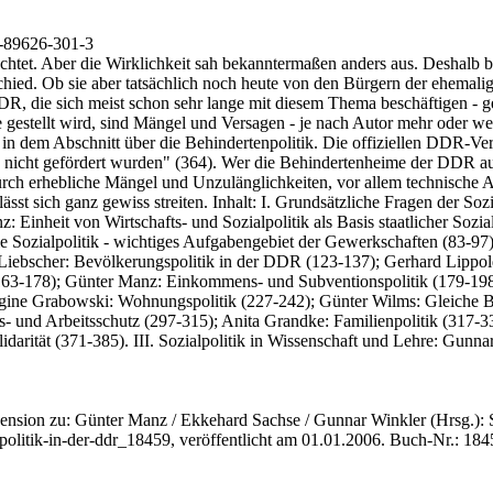
-89626-301-3
rachtet. Aber die Wirklichkeit sah bekanntermaßen anders aus. Deshalb b
hied. Ob sie aber tatsächlich noch heute von den Bürgern der ehemali
 DDR, die sich meist schon sehr lange mit diesem Thema beschäftigen 
 gestellt wird, sind Mängel und Versagen - je nach Autor mehr oder we
in dem Abschnitt über die Behindertenpolitik. Die offiziellen DDR-Ver
 und nicht gefördert wurden" (364). Wer die Behindertenheime der DDR 
 durch erhebliche Mängel und Unzulänglichkeiten, vor allem technische 
 lässt sich ganz gewiss streiten. Inhalt: I. Grundsätzliche Fragen der Soz
 Einheit von Wirtschafts- und Sozialpolitik als Basis staatlicher Sozial
ie Sozialpolitik - wichtiges Aufgabengebiet der Gewerkschaften (83-97)
iebscher: Bevölkerungspolitik in der DDR (123-137); Gerhard Lippold:
(163-178); Günter Manz: Einkommens- und Subventionspolitik (179-198
gine Grabowski: Wohnungspolitik (227-242); Günter Wilms: Gleiche Bi
s- und Arbeitsschutz (297-315); Anita Grandke: Familienpolitik (317-3
idarität (371-385). III. Sozialpolitik in Wissenschaft und Lehre: Gun
zension zu: Günter Manz / Ekkehard Sachse / Gunnar Winkler
(Hrsg.): 
politik-in-der-ddr_18459, veröffentlicht am 01.01.2006.
Buch-Nr.: 184