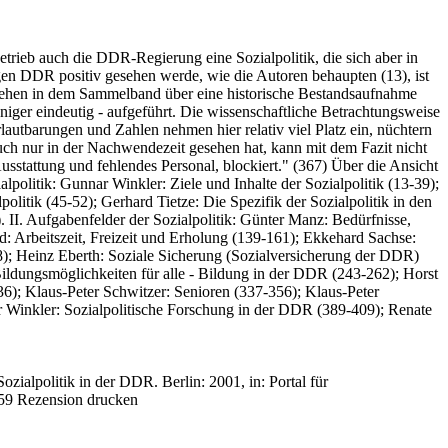
etrieb auch die DDR-Regierung eine Sozialpolitik, die sich aber in
gen DDR positiv gesehen werde, wie die Autoren behaupten (13), ist
- gehen in dem Sammelband über eine historische Bestandsaufnahme
niger eindeutig - aufgeführt. Die wissenschaftliche Betrachtungsweise
lautbarungen und Zahlen nehmen hier relativ viel Platz ein, nüchtern
auch nur in der Nachwendezeit gesehen hat, kann mit dem Fazit nicht
Ausstattung und fehlendes Personal, blockiert." (367) Über die Ansicht
ialpolitik: Gunnar Winkler: Ziele und Inhalte der Sozialpolitik (13-39);
politik (45-52); Gerhard Tietze: Die Spezifik der Sozialpolitik in den
. II. Aufgabenfelder der Sozialpolitik: Günter Manz: Bedürfnisse,
 Arbeitszeit, Freizeit und Erholung (139-161); Ekkehard Sachse:
); Heinz Eberth: Soziale Sicherung (Sozialversicherung der DDR)
ldungsmöglichkeiten für alle - Bildung in der DDR (243-262); Horst
36); Klaus-Peter Schwitzer: Senioren (337-356); Klaus-Peter
nar Winkler: Sozialpolitische Forschung in der DDR (389-409); Renate
Sozialpolitik in der DDR. Berlin: 2001, in: Portal für
59
Rezension drucken