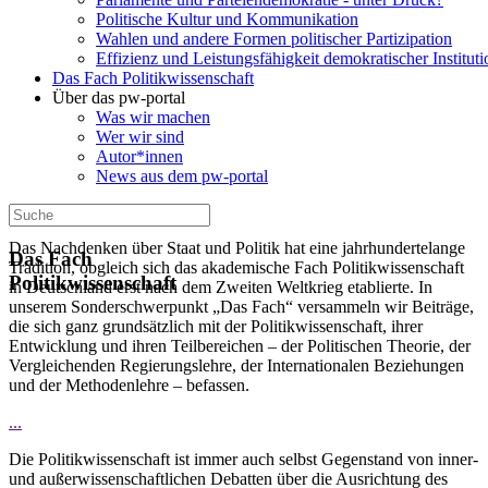
Politische Kultur und Kommunikation
Wahlen und andere Formen politischer Partizipation
Effizienz und Leistungsfähigkeit demokratischer Institut
Das Fach Politikwissenschaft
Über das pw-portal
Was wir machen
Wer wir sind
Autor*innen
News aus dem pw-portal
Das Nachdenken über Staat und Politik hat eine jahrhundertelange
Das Fach
Tradition, obgleich sich das akademische Fach Politikwissenschaft
Politikwissenschaft
in Deutschland erst nach dem Zweiten Weltkrieg etablierte. In
unserem Sonderschwerpunkt „Das Fach“ versammeln wir Beiträge,
die sich ganz grundsätzlich mit der Politikwissenschaft, ihrer
Entwicklung und ihren Teilbereichen – der Politischen Theorie, der
Vergleichenden Regierungslehre, der Internationalen Beziehungen
und der Methodenlehre – befassen.
...
Die Politikwissenschaft ist immer auch selbst Gegenstand von inner-
und außerwissenschaftlichen Debatten über die Ausrichtung des