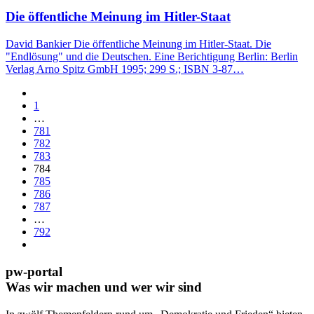
Die öffentliche Meinung im Hitler-Staat
David Bankier Die öffentliche Meinung im Hitler-Staat. Die
"Endlösung" und die Deutschen. Eine Berichtigung Berlin: Berlin
Verlag Arno Spitz GmbH 1995; 299 S.; ISBN 3-87…
1
…
781
782
783
784
785
786
787
…
792
pw-portal
Was wir machen und wer wir sind