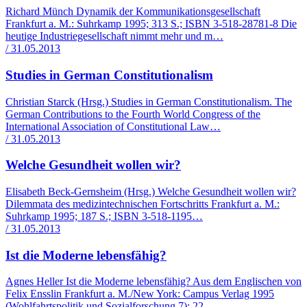
Richard Münch Dynamik der Kommunikationsgesellschaft
Frankfurt a. M.: Suhrkamp 1995; 313 S.; ISBN 3-518-28781-8 Die
heutige Industriegesellschaft nimmt mehr und m…
/ 31.05.2013
Studies in German Constitutionalism
Christian Starck (Hrsg.) Studies in German Constitutionalism. The
German Contributions to the Fourth World Congress of the
International Association of Constitutional Law…
/ 31.05.2013
Welche Gesundheit wollen wir?
Elisabeth Beck-Gernsheim (Hrsg.) Welche Gesundheit wollen wir?
Dilemmata des medizintechnischen Fortschritts Frankfurt a. M.:
Suhrkamp 1995; 187 S.; ISBN 3-518-1195…
/ 31.05.2013
Ist die Moderne lebensfähig?
Agnes Heller Ist die Moderne lebensfähig? Aus dem Englischen von
Felix Ensslin Frankfurt a. M./New York: Campus Verlag 1995
(Wohlfahrtspolitik und Sozialforschung 7); 22…