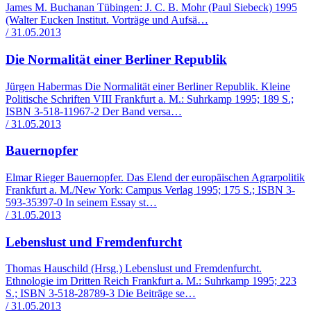
James M. Buchanan Tübingen: J. C. B. Mohr (Paul Siebeck) 1995
(Walter Eucken Institut. Vorträge und Aufsä…
/ 31.05.2013
Die Normalität einer Berliner Republik
Jürgen Habermas Die Normalität einer Berliner Republik. Kleine
Politische Schriften VIII Frankfurt a. M.: Suhrkamp 1995; 189 S.;
ISBN 3-518-11967-2 Der Band versa…
/ 31.05.2013
Bauernopfer
Elmar Rieger Bauernopfer. Das Elend der europäischen Agrarpolitik
Frankfurt a. M./New York: Campus Verlag 1995; 175 S.; ISBN 3-
593-35397-0 In seinem Essay st…
/ 31.05.2013
Lebenslust und Fremdenfurcht
Thomas Hauschild (Hrsg.) Lebenslust und Fremdenfurcht.
Ethnologie im Dritten Reich Frankfurt a. M.: Suhrkamp 1995; 223
S.; ISBN 3-518-28789-3 Die Beiträge se…
/ 31.05.2013