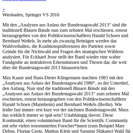
+
Wiesbaden, Springer VS 2016
Mit den „Analysen aus Anlass der Bundestagswahl 2013“ sind die
traditionell Blauen Bände nun zum zehnten Mal erschienen, erneut
herausgegeben von den Politikwissenschaftlern Harald Schoen und
Bernhard Weßels. In mehr als zwanzig Beiträgen werden das
Wahlverhalten, die Koalitionspräferenzen der Parteien sowie
Gründe für die Nichtwahl und Fragen des strategischen Wählens
analysiert. Für Eckhard Jesse stellt der Band wieder eine wahre
Fundgrube an instruktiven Erkenntnissen und Thesen dar, die weit
über die Bundestagswahl 2013 hinausreichen.
Max Kaase und Hans-Dieter Klingemann machten 1983 mit den
„Analysen aus Anlass der Bundestagswahl 1980“, so der Untertitel,
den Anfang. Nun sind die traditionell
Blauen Bände
mit den
„Analysen aus Anlass der Bundestagswahl 2013“ zum zehnten Mal
erschienen, erneut herausgegeben von den Politikwissenschaftlern
Harald Schoen (Mannheim) und Bernhard Weßels (Berlin). Wie
leider fast immer: erst kurz vor der nächsten Bundestagswahl. Muss
das wirklich immer so spät sein? Unabhängig davon: Diese
Kontinuität, einen voluminösen Band für die Scientific Community
mit sehr vielen renommierten Forscher*innen (zum Beispiel Marc
Debus, Florian Grotz, Markus Klein und Susumu Shikano) Wahl für