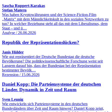
Sascha Ruppert-Karakas
Stefan Matern
Was haben Kryptowährungen und der Science-Fiction-Film
„Matrix“ mit dem Männlichkeitskult in den sozialen Netzwerken zu
tun? In welcher Beziehung steht all das mit dem Liberalismus, dem
Staat – und ü…
Analyse / 26.06.2026
Republik der Repräsentationslücken?
Janis Hülder
Wie gut repräsentiert der Deutsche Bundestag die deutsche
Bevölkerung? Die politikwissenschaftliche Forschung weist seit
Langem darauf hin, dass der Bundestag bei der Repräsentation
bestimmter Bevölk…
Rezension / 15.06.2026
Daniel Kopp: Die Parteiensysteme der deutschen
Länder. Dynamik in Zeit und Raum
Sven Leunig
Wie entwickeln sich Parteiensysteme in den deutschen
Bundesländern über Zeit und Raum hinweg? Daniel Kopp zeigt,