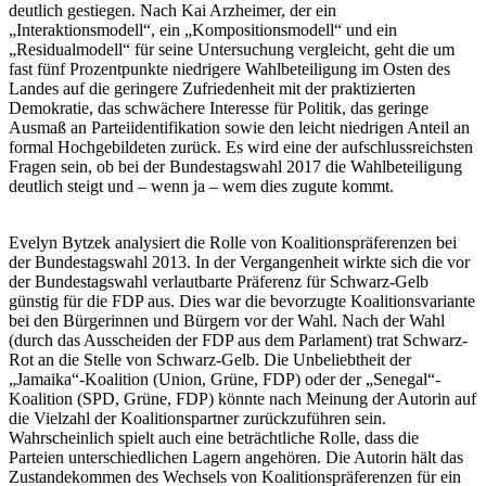
deutlich gestiegen. Nach Kai Arzheimer, der ein
„Interaktionsmodell“, ein „Kompositionsmodell“ und ein
„Residualmodell“ für seine Untersuchung vergleicht, geht die um
fast fünf Prozentpunkte niedrigere Wahlbeteiligung im Osten des
Landes auf die geringere Zufriedenheit mit der praktizierten
Demokratie, das schwächere Interesse für Politik, das geringe
Ausmaß an Parteiidentifikation sowie den leicht niedrigen Anteil an
formal Hochgebildeten zurück. Es wird eine der aufschlussreichsten
Fragen sein, ob bei der Bundestagswahl 2017 die Wahlbeteiligung
deutlich steigt und – wenn ja – wem dies zugute kommt.
Evelyn Bytzek analysiert die Rolle von Koalitionspräferenzen bei
der Bundestagswahl 2013. In der Vergangenheit wirkte sich die vor
der Bundestagswahl verlautbarte Präferenz für Schwarz-Gelb
günstig für die FDP aus. Dies war die bevorzugte Koalitionsvariante
bei den Bürgerinnen und Bürgern vor der Wahl. Nach der Wahl
(durch das Ausscheiden der FDP aus dem Parlament) trat Schwarz-
Rot an die Stelle von Schwarz-Gelb. Die Unbeliebtheit der
„Jamaika“-Koalition (Union, Grüne, FDP) oder der „Senegal“-
Koalition (SPD, Grüne, FDP) könnte nach Meinung der Autorin auf
die Vielzahl der Koalitionspartner zurückzuführen sein.
Wahrscheinlich spielt auch eine beträchtliche Rolle, dass die
Parteien unterschiedlichen Lagern angehören. Die Autorin hält das
Zustandekommen des Wechsels von Koalitionspräferenzen für ein