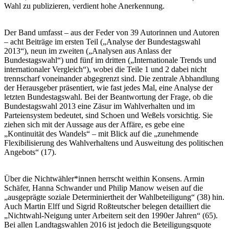
Wahl zu publizieren, verdient hohe Anerkennung.
Der Band umfasst – aus der Feder von 39 Autorinnen und Autoren
– acht Beiträge im ersten Teil („Analyse der Bundestagswahl
2013“), neun im zweiten („Analysen aus Anlass der
Bundestagswahl“) und fünf im dritten („Internationale Trends und
internationaler Vergleich“), wobei die Teile 1 und 2 dabei nicht
trennscharf voneinander abgegrenzt sind. Die zentrale Abhandlung
der Herausgeber präsentiert, wie fast jedes Mal, eine Analyse der
letzten Bundestagswahl. Bei der Beantwortung der Frage, ob die
Bundestagswahl 2013 eine Zäsur im Wahlverhalten und im
Parteiensystem bedeutet, sind Schoen und Weßels vorsichtig. Sie
ziehen sich mit der Aussage aus der Affäre, es gebe eine
„Kontinuität des Wandels“ – mit Blick auf die „zunehmende
Flexibilisierung des Wahlverhaltens und Ausweitung des politischen
Angebots“ (17).
Über die Nichtwähler*innen herrscht weithin Konsens. Armin
Schäfer, Hanna Schwander und Philip Manow weisen auf die
„ausgeprägte soziale Determiniertheit der Wahlbeteiligung“ (38) hin.
Auch Martin Elff und Sigrid Roßteutscher belegen detailliert die
„Nichtwahl-Neigung unter Arbeitern seit den 1990er Jahren“ (65).
Bei allen Landtagswahlen 2016 ist jedoch die Beteiligungsquote