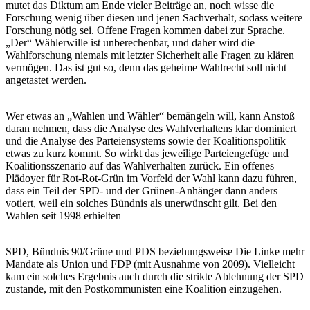
mutet das Diktum am Ende vieler Beiträge an, noch wisse die
Forschung wenig über diesen und jenen Sachverhalt, sodass weitere
Forschung nötig sei. Offene Fragen kommen dabei zur Sprache.
„Der“ Wählerwille ist unberechenbar, und daher wird die
Wahlforschung niemals mit letzter Sicherheit alle Fragen zu klären
vermögen. Das ist gut so, denn das geheime Wahlrecht soll nicht
angetastet werden.
Wer etwas an „Wahlen und Wähler“ bemängeln will, kann Anstoß
daran nehmen, dass die Analyse des Wahlverhaltens klar dominiert
und die Analyse des Parteiensystems sowie der Koalitionspolitik
etwas zu kurz kommt. So wirkt das jeweilige Parteiengefüge und
Koalitionsszenario auf das Wahlverhalten zurück. Ein offenes
Plädoyer für Rot-Rot-Grün im Vorfeld der Wahl kann dazu führen,
dass ein Teil der SPD- und der Grünen-Anhänger dann anders
votiert, weil ein solches Bündnis als unerwünscht gilt. Bei den
Wahlen seit 1998 erhielten
SPD, Bündnis 90/Grüne und PDS beziehungsweise Die Linke mehr
Mandate als Union und FDP (mit Ausnahme von 2009). Vielleicht
kam ein solches Ergebnis auch durch die strikte Ablehnung der SPD
zustande, mit den Postkommunisten eine Koalition einzugehen.