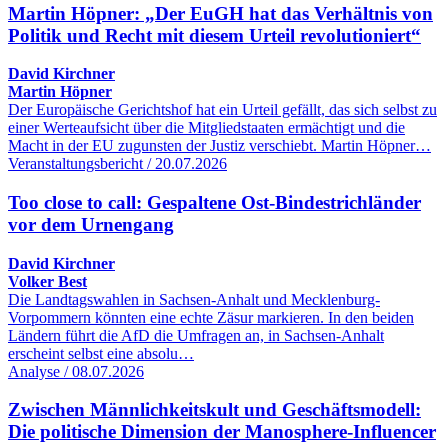
Martin Höpner: „Der EuGH hat das Verhältnis von
Politik und Recht mit diesem Urteil revolutioniert“
David Kirchner
Martin Höpner
Der Europäische Gerichtshof hat ein Urteil gefällt, das sich selbst zu
einer Werteaufsicht über die Mitgliedstaaten ermächtigt und die
Macht in der EU zugunsten der Justiz verschiebt. Martin Höpner…
Veranstaltungsbericht / 20.07.2026
Too close to call: Gespaltene Ost-Bindestrichländer
vor dem Urnengang
David Kirchner
Volker Best
Die Landtagswahlen in Sachsen-Anhalt und Mecklenburg-
Vorpommern könnten eine echte Zäsur markieren. In den beiden
Ländern führt die AfD die Umfragen an, in Sachsen-Anhalt
erscheint selbst eine absolu…
Analyse / 08.07.2026
Zwischen Männlichkeitskult und Geschäftsmodell:
Die politische Dimension der Manosphere-Influencer