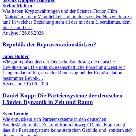
Sascha Ruppert-Karakas
Stefan Matern
Was haben Kryptowährungen und der Science-Fiction-Film
„Matrix“ mit dem Männlichkeitskult in den sozialen Netzwerken zu
tun? In welcher Beziehung steht all das mit dem Liberalismus, dem
Staat – und ü…
Analyse / 26.06.2026
Republik der Repräsentationslücken?
Janis Hülder
Wie gut repräsentiert der Deutsche Bundestag die deutsche
Bevölkerung? Die politikwissenschaftliche Forschung weist seit
Langem darauf hin, dass der Bundestag bei der Repräsentation
bestimmter Bevölk…
Rezension / 15.06.2026
Daniel Kopp: Die Parteiensysteme der deutschen
Länder. Dynamik in Zeit und Raum
Sven Leunig
Wie entwickeln sich Parteiensysteme in den deutschen
Bundesländern über Zeit und Raum hinweg? Daniel Kopp zeigt,
dass die Parteiensysteme keine statischen Gebilde sind, sondern sich
dynamisch verände…