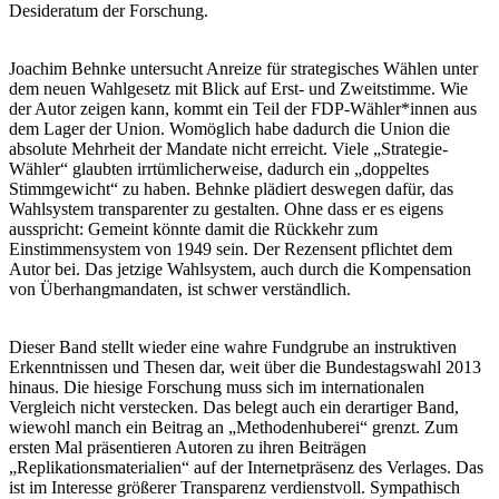
Desideratum der Forschung.
Joachim Behnke untersucht Anreize für strategisches Wählen unter
dem neuen Wahlgesetz mit Blick auf Erst- und Zweitstimme. Wie
der Autor zeigen kann, kommt ein Teil der FDP-Wähler*innen aus
dem Lager der Union. Womöglich habe dadurch die Union die
absolute Mehrheit der Mandate nicht erreicht. Viele „Strategie-
Wähler“ glaubten irrtümlicherweise, dadurch ein „doppeltes
Stimmgewicht“ zu haben. Behnke plädiert deswegen dafür, das
Wahlsystem transparenter zu gestalten. Ohne dass er es eigens
ausspricht: Gemeint könnte damit die Rückkehr zum
Einstimmensystem von 1949 sein. Der Rezensent pflichtet dem
Autor bei. Das jetzige Wahlsystem, auch durch die Kompensation
von Überhangmandaten, ist schwer verständlich.
Dieser Band stellt wieder eine wahre Fundgrube an instruktiven
Erkenntnissen und Thesen dar, weit über die Bundestagswahl 2013
hinaus. Die hiesige Forschung muss sich im internationalen
Vergleich nicht verstecken. Das belegt auch ein derartiger Band,
wiewohl manch ein Beitrag an „Methodenhuberei“ grenzt. Zum
ersten Mal präsentieren Autoren zu ihren Beiträgen
„Replikationsmaterialien“ auf der Internetpräsenz des Verlages. Das
ist im Interesse größerer Transparenz verdienstvoll. Sympathisch