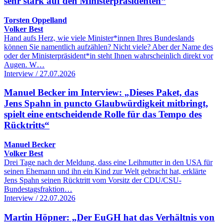
sehr stark auf den Ministerpräsidenten“
Torsten Oppelland
Volker Best
Hand aufs Herz, wie viele Minister*innen Ihres Bundeslands
können Sie namentlich aufzählen? Nicht viele? Aber der Name des
oder der Ministerpräsident*in steht Ihnen wahrscheinlich direkt vor
Augen. W…
Interview / 27.07.2026
Manuel Becker im Interview: „Dieses Paket, das
Jens Spahn in puncto Glaubwürdigkeit mitbringt,
spielt eine entscheidende Rolle für das Tempo des
Rücktritts“
Manuel Becker
Volker Best
Drei Tage nach der Meldung, dass eine Leihmutter in den USA für
seinen Ehemann und ihn ein Kind zur Welt gebracht hat, erklärte
Jens Spahn seinen Rücktritt vom Vorsitz der CDU/CSU-
Bundestagsfraktion…
Interview / 22.07.2026
Martin Höpner: „Der EuGH hat das Verhältnis von