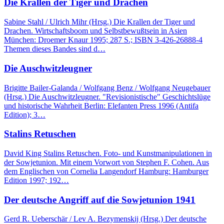
Die Krallen der Tiger und Drachen
Sabine Stahl / Ulrich Mihr (Hrsg.) Die Krallen der Tiger und
Drachen. Wirtschaftsboom und Selbstbewußtsein in Asien
München: Droemer Knaur 1995; 287 S.; ISBN 3-426-26888-4
Themen dieses Bandes sind d…
Die Auschwitzleugner
Brigitte Bailer-Galanda / Wolfgang Benz / Wolfgang Neugebauer
(Hrsg.) Die Auschwitzleugner. "Revisionistische" Geschichtslüge
und historische Wahrheit Berlin: Elefanten Press 1996 (Antifa
Edition); 3…
Stalins Retuschen
David King Stalins Retuschen. Foto- und Kunstmanipulationen in
der Sowjetunion. Mit einem Vorwort von Stephen F. Cohen. Aus
dem Englischen von Cornelia Langendorf Hamburg: Hamburger
Edition 1997; 192…
Der deutsche Angriff auf die Sowjetunion 1941
Gerd R. Ueberschär / Lev A. Bezymenskij (Hrsg.) Der deutsche