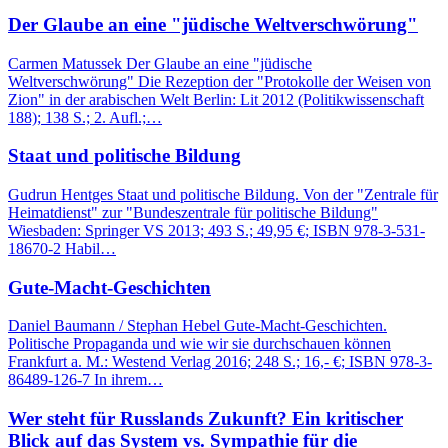
Der Glaube an eine "jüdische Weltverschwörung"
Carmen Matussek Der Glaube an eine "jüdische
Weltverschwörung" Die Rezeption der "Protokolle der Weisen von
Zion" in der arabischen Welt Berlin: Lit 2012 (Politikwissenschaft
188); 138 S.; 2. Aufl.;…
Staat und politische Bildung
Gudrun Hentges Staat und politische Bildung. Von der "Zentrale für
Heimatdienst" zur "Bundeszentrale für politische Bildung"
Wiesbaden: Springer VS 2013; 493 S.; 49,95 €; ISBN 978-3-531-
18670-2 Habil…
Gute-Macht-Geschichten
Daniel Baumann / Stephan Hebel Gute-Macht-Geschichten.
Politische Propaganda und wie wir sie durchschauen können
Frankfurt a. M.: Westend Verlag 2016; 248 S.; 16,- €; ISBN 978-3-
86489-126-7 In ihrem…
Wer steht für Russlands Zukunft? Ein kritischer
Blick auf das System vs. Sympathie für die