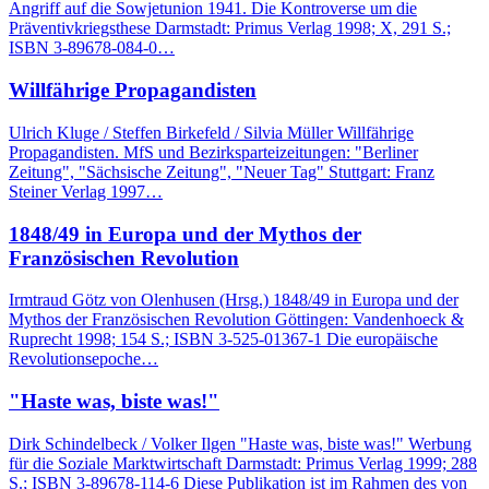
Angriff auf die Sowjetunion 1941. Die Kontroverse um die
Präventivkriegsthese Darmstadt: Primus Verlag 1998; X, 291 S.;
ISBN 3-89678-084-0…
Willfährige Propagandisten
Ulrich Kluge / Steffen Birkefeld / Silvia Müller Willfährige
Propagandisten. MfS und Bezirksparteizeitungen: "Berliner
Zeitung", "Sächsische Zeitung", "Neuer Tag" Stuttgart: Franz
Steiner Verlag 1997…
1848/49 in Europa und der Mythos der
Französischen Revolution
Irmtraud Götz von Olenhusen (Hrsg.) 1848/49 in Europa und der
Mythos der Französischen Revolution Göttingen: Vandenhoeck &
Ruprecht 1998; 154 S.; ISBN 3-525-01367-1 Die europäische
Revolutionsepoche…
"Haste was, biste was!"
Dirk Schindelbeck / Volker Ilgen "Haste was, biste was!" Werbung
für die Soziale Marktwirtschaft Darmstadt: Primus Verlag 1999; 288
S.; ISBN 3-89678-114-6 Diese Publikation ist im Rahmen des von