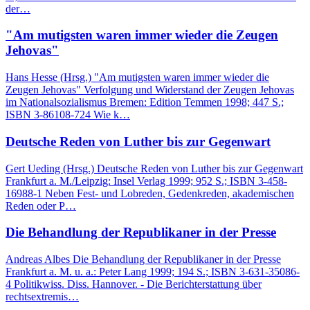
der…
"Am mutigsten waren immer wieder die Zeugen
Jehovas"
Hans Hesse (Hrsg.) "Am mutigsten waren immer wieder die
Zeugen Jehovas" Verfolgung und Widerstand der Zeugen Jehovas
im Nationalsozialismus Bremen: Edition Temmen 1998; 447 S.;
ISBN 3-86108-724 Wie k…
Deutsche Reden von Luther bis zur Gegenwart
Gert Ueding (Hrsg.) Deutsche Reden von Luther bis zur Gegenwart
Frankfurt a. M./Leipzig: Insel Verlag 1999; 952 S.; ISBN 3-458-
16988-1 Neben Fest- und Lobreden, Gedenkreden, akademischen
Reden oder P…
Die Behandlung der Republikaner in der Presse
Andreas Albes Die Behandlung der Republikaner in der Presse
Frankfurt a. M. u. a.: Peter Lang 1999; 194 S.; ISBN 3-631-35086-
4 Politikwiss. Diss. Hannover. - Die Berichterstattung über
rechtsextremis…