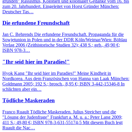
gründen" Rassismus, Kolonien und kolonialer Gedanke vom 16. bis
zum 20. Jahrhundert. Eingeleitet von Horst Gründer München:
Deutscher Tas…
Die erfundene Freundschaft
Jan C. Behrends Die erfundene Freundschaft. Propaganda für die
Sowjetunion in Polen und in der DDR Köln/Weimar/Wien: Böhlau
Verlag 2006 (Zeithistorische Studien 32); 438 S.; geb., 49,90 €;
ISBN 978-3…
"Ihr seid hier im Paradies!"
Hyok Kang "Ihr seid hier im Paradies!" Meine Kindheit in
Nordkorea. Aus dem Französischen von Hanna van Laak München:
Goldmann 2005; 192 S.; brosch., 8,95 €; ISBN 3-442-15346-8 In
schlichten aber ein…
Tödliche Maskeraden
Franco Ruault Tödliche Maskeraden. Julius Streicher und die
"Lösung der Judenfrage" Frankfurt a. M. u. a.: Peter Lang 2009;
411 S.; 49,80 €; ISBN 978-3-631-55174-5 Mit diesem Buch legt
Ruault die Nac…