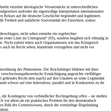
elmehr einzelne ideologische Versatzstücke in unterschiedlichen
dgesetzes und/oder die eigenwillige Interpretation internationalen
n Rekurs auf die deutsche Geschichte begründet und legitimiert.
lle Freiheit und natürliche Souveränität des Einzelnen, sodass
schlagen; nicht selten entstehe ein regelrechter
n erster Linie im Untergrund“ (93), sondern begäben sich oftmalig in
e. Nicht zuletzt träten auch Organisationen wie das Königreich
us auch im Recht sehen, klandestin vorzugehen und nicht vor
Einordnung des Phänomens. Die Reichsbürger bildeten mit ihrer
 verschwörungstheoretische Ermächtigung angesichts vielfältiger
 geltendes Recht stets (auch) auf den Glauben an seine Legitimität
mit schwer auf eine heterodoxe, parallel und in Konkurrenz zu ihr
, die Kontingenz von verbindlicher Rechtsgeltung offen – sie stießen
ich vor allem als ein praktisches Problem für den demokratisch
ndes Bild des Gemeinwesens, durch die vernünftige Begründung
müsse.