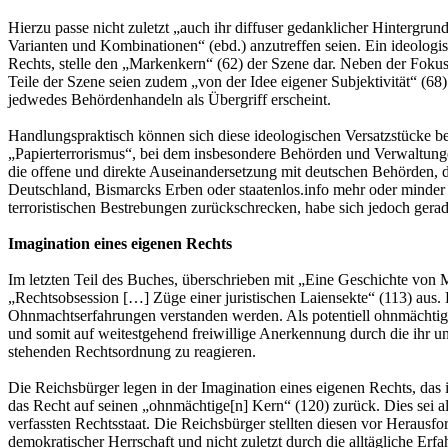
Hierzu passe nicht zuletzt „auch ihr diffuser gedanklicher Hintergrun
Varianten und Kombinationen“ (ebd.) anzutreffen seien. Ein ideologis
Rechts, stelle den „Markenkern“ (62) der Szene dar. Neben der Fokus
Teile der Szene seien zudem „von der Idee eigener Subjektivität“ (68)
jedwedes Behördenhandeln als Übergriff erscheint.
Handlungspraktisch können sich diese ideologischen Versatzstücke bei
„Papierterrorismus“, bei dem insbesondere Behörden und Verwaltungen
die offene und direkte Auseinandersetzung mit deutschen Behörden, di
Deutschland, Bismarcks Erben oder staatenlos.info mehr oder minder ö
terroristischen Bestrebungen zurückschrecken, habe sich jedoch gerad
Imagination eines eigenen Rechts
Im letzten Teil des Buches, überschrieben mit „Eine Geschichte von 
„Rechtsobsession […] Züge einer juristischen Laiensekte“ (113) aus.
Ohnmachtserfahrungen verstanden werden. Als potentiell ohnmächtig er
und somit auf weitestgehend freiwillige Anerkennung durch die ihr u
stehenden Rechtsordnung zu reagieren.
Die Reichsbürger legen in der Imagination eines eigenen Rechts, das 
das Recht auf seinen „ohnmächtige[n] Kern“ (120) zurück. Dies sei all
verfassten Rechtsstaat. Die Reichsbürger stellten diesen vor Herau
demokratischer Herrschaft und nicht zuletzt durch die alltägliche Er