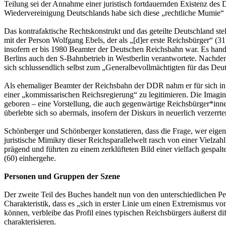
Teilung sei der Annahme einer juristisch fortdauernden Existenz des
Wiedervereinigung Deutschlands habe sich diese „rechtliche Mumie“ (
Das kontrafaktische Rechtskonstrukt und das geteilte Deutschland st
mit der Person Wolfgang Ebels, der als „[d]er erste Reichsbürger“ (31
insofern er bis 1980 Beamter der Deutschen Reichsbahn war. Es hande
Berlins auch den S-Bahnbetrieb in Westberlin verantwortete. Nachdem E
sich schlussendlich selbst zum „Generalbevollmächtigten für das Deut
Als ehemaliger Beamter der Reichsbahn der DDR nahm er für sich in 
einer „kommissarischen Reichsregierung“ zu legitimieren. Die Imagina
geboren – eine Vorstellung, die auch gegenwärtige Reichsbürger*inne
überlebte sich so abermals, insofern der Diskurs in neuerlich verzerrt
Schönberger und Schönberger konstatieren, dass die Frage, wer eigent
juristische Mimikry dieser Reichsparallelwelt rasch von einer Viel
prägend und führten zu einem zerklüfteten Bild einer vielfach gespalt
(60) einhergehe.
Personen und Gruppen der Szene
Der zweite Teil des Buches handelt nun von den unterschiedlichen P
Charakteristik, dass es „sich in erster Linie um einen Extremismus v
können, verbleibe das Profil eines typischen Reichsbürgers äußerst di
charakterisieren.