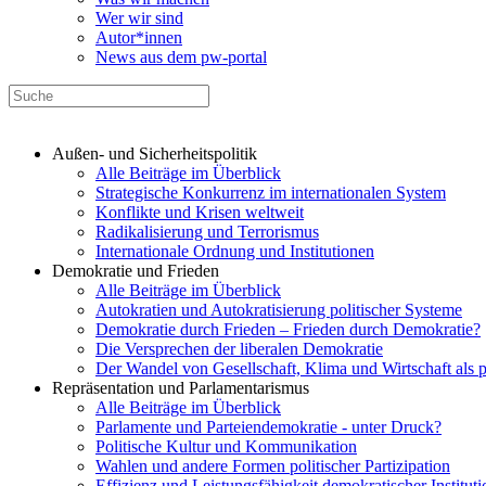
Wer wir sind
Autor*innen
News aus dem pw-portal
Außen- und Sicherheitspolitik
Alle Beiträge im Überblick
Strategische Konkurrenz im internationalen System
Konflikte und Krisen weltweit
Radikalisierung und Terrorismus
Internationale Ordnung und Institutionen
Demokratie und Frieden
Alle Beiträge im Überblick
Autokratien und Autokratisierung politischer Systeme
Demokratie durch Frieden – Frieden durch Demokratie?
Die Versprechen der liberalen Demokratie
Der Wandel von Gesellschaft, Klima und Wirtschaft als 
Repräsentation und Parlamentarismus
Alle Beiträge im Überblick
Parlamente und Parteiendemokratie - unter Druck?
Politische Kultur und Kommunikation
Wahlen und andere Formen politischer Partizipation
Effizienz und Leistungsfähigkeit demokratischer Institut