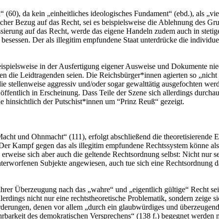
d“ (60), da kein „einheitliches ideologisches Fundament“ (ebd.), als „vi
cher Bezug auf das Recht, sei es beispielsweise die Ablehnung des Grun
sierung auf das Recht, werde das eigene Handeln zudem auch in stetige
 besessen. Der als illegitim empfundene Staat unterdrücke die individue
spielsweise in der Ausfertigung eigener Ausweise und Dokumente nieder
 die Leidtragenden seien. Die Reichsbürger*innen agierten so „nicht i
e stellenweise aggressiv und/oder sogar gewalttätig ausgefochten werd
ffentlich in Erscheinung. Dass Teile der Szene sich allerdings durcha
e hinsichtlich der Putschist*innen um “Prinz Reuß“ gezeigt.
Macht und Ohnmacht“ (111), erfolgt abschließend die theoretisierende 
 Der Kampf gegen das als illegitim empfundene Rechtssystem könne als
weise sich aber auch die geltende Rechtsordnung selbst: Nicht nur sei
nterworfenen Subjekte angewiesen, auch tue sich eine Rechtsordnung da
ihrer Überzeugung nach das „wahre“ und „eigentlich gültige“ Recht sei
erdings nicht nur eine rechtstheoretische Problematik, sondern zeige s
sforderungen, denen vor allem „durch ein glaubwürdiges und überzeuge
fahrbarkeit des demokratischen Versprechens“ (138 f.) begegnet werden 