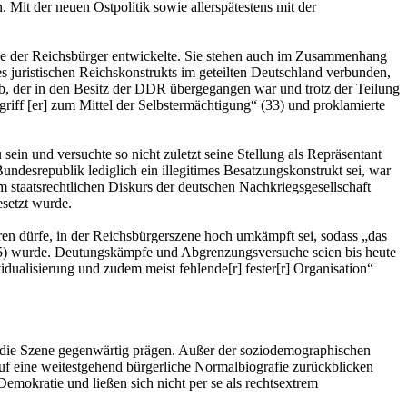
Mit der neuen Ostpolitik sowie allerspätestens mit der
ogie der Reichsbürger entwickelte. Sie stehen auch im Zusammenhang
es juristischen Reichskonstrukts im geteilten Deutschland verbunden,
eb, der in den Besitz der DDR übergegangen war und trotz der Teilung
griff [er] zum Mittel der Selbstermächtigung“ (33) und proklamierte
n und versuchte so nicht zuletzt seine Stellung als Repräsentant
ndesrepublik lediglich ein illegitimes Besatzungskonstrukt sei, war
 staatsrechtlichen Diskurs der deutschen Nachkriegsgesellschaft
esetzt wurde.
eren dürfe, in der Reichsbürgerszene hoch umkämpft sei, sodass „das
 (45) wurde. Deutungskämpfe und Abgrenzungsversuche seien bis heute
vidualisierung und zudem meist fehlende[r] fester[r] Organisation“
e die Szene gegenwärtig prägen. Außer der soziodemographischen
auf eine weitestgehend bürgerliche Normalbiografie zurückblicken
Demokratie und ließen sich nicht per se als rechtsextrem