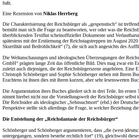
fußt.
Eine Rezension von
Niklas Herrberg
Die Charakterisierung der Reichsbürger als „gespenstisch“ ist treffen
bemüht man sich die Frage zu beantworten, wer oder was die Reichsbü
überblickenden Textflut scheinoffizieller Dokumente und Verlautba
spätestens mit der Erstürmung der Reichstagstreppen im August 2020 
Skurrilität und Bedrohlichkeit“ (7), die sich auch angesichts des Au
Die Weltanschauungen und ideologischen Überzeugungen der Reichsbür
GmbH“ prägten lange Zeit das öffentliche Bild. Dies mag zwar ein Em
zuletzt auch diejenigen, die der Reichsbürgerszene angehören. Eine 
Christoph Schönberger und Sophie Schönberger stehen mit Ihrem Buch 
Erachtens ist ihnen dies mit ihrem kurzen, aber sehr lesenswerten Bu
Die Argumentation ihres Buches gliedert sich in drei Teile. Im ersten
nimmt hierbei nicht nur die Vorstellungswelt der Reichsbürger selbst 
Die Reichsidee als ideologischer „Sehnsuchtsort“ (ebd.) der Deutschen
Perspektive stellte sich allerdings die Frage, in welcher Beziehung 
Die Entstehung der „Reichsfantasie der Reichsbürger“
Schönberger und Schönberger argumentieren, dass „die (west-)deutsc
untergegangen, sondern bestehe rechtlich fort“ (19), gleichwohl diese