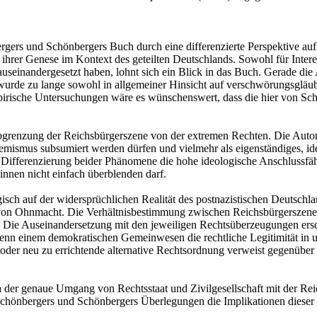
gers und Schönbergers Buch durch eine differenzierte Perspektive auf 
er Genese im Kontext des geteilten Deutschlands. Sowohl für Interessie
auseinandergesetzt haben, lohnt sich ein Blick in das Buch. Gerade d
wurde zu lange sowohl in allgemeiner Hinsicht auf verschwörungsgläub
mpirische Untersuchungen wäre es wünschenswert, dass die hier von Sc
te Abgrenzung der Reichsbürgerszene von der extremen Rechten. Die Aut
mismus subsumiert werden dürfen und vielmehr als eigenständiges, ide
die Differenzierung beider Phänomene die hohe ideologische Anschluss
nnen nicht einfach überblenden darf.
isch auf der widersprüchlichen Realität des postnazistischen Deutschl
on Ohnmacht. Die Verhältnisbestimmung zwischen Reichsbürgerszene und
 Die Auseinandersetzung mit den jeweiligen Rechtsüberzeugungen ersch
, wenn einem demokratischen Gemeinwesen die rechtliche Legitimität in
der neu zu errichtende alternative Rechtsordnung verweist gegenüber V
, da der genaue Umgang von Rechtsstaat und Zivilgesellschaft mit der R
Schönbergers und Schönbergers Überlegungen die Implikationen dieser