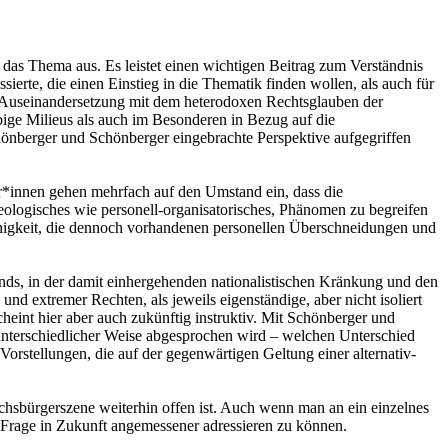
das Thema aus. Es leistet einen wichtigen Beitrag zum Verständnis
rte, die einen Einstieg in die Thematik finden wollen, als auch für
ie Auseinandersetzung mit dem heterodoxen Rechtsglauben der
ige Milieus als auch im Besonderen in Bezug auf die
hönberger und Schönberger eingebrachte Perspektive aufgegriffen
or*innen gehen mehrfach auf den Umstand ein, dass die
ologisches wie personell-organisatorisches, Phänomen zu begreifen
fähigkeit, die dennoch vorhandenen personellen Überschneidungen und
ands, in der damit einhergehenden nationalistischen Kränkung und den
 extremer Rechten, als jeweils eigenständige, aber nicht isoliert
eint hier aber auch zukünftig instruktiv. Mit Schönberger und
 unterschiedlicher Weise abgesprochen wird – welchen Unterschied
orstellungen, die auf der gegenwärtigen Geltung einer alternativ-
eichsbürgerszene weiterhin offen ist. Auch wenn man an ein einzelnes
 Frage in Zukunft angemessener adressieren zu können.