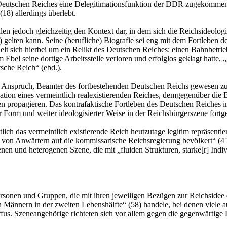
 Deutschen Reiches eine Delegitimationsfunktion der DDR zugekommen. 
18) allerdings überlebt.
ellen jedoch gleichzeitig den Kontext dar, in dem sich die Reichsideol
) gelten kann. Seine (berufliche) Biografie sei eng mit dem Fortleben d
lt sich hierbei um ein Relikt des Deutschen Reiches: einen Bahnbetri
bel seine dortige Arbeitsstelle verloren und erfolglos geklagt hatte, „
sche Reich“ (ebd.).
Anspruch, Beamter des fortbestehenden Deutschen Reichs gewesen zu sei
tion eines vermeintlich realexistierenden Reiches, demgegenüber die Bu
n propagieren. Das kontrafaktische Fortleben des Deutschen Reiches im
er Form und weiter ideologisierter Weise in der Reichsbürgerszene fortg
lich das vermeintlich existierende Reich heutzutage legitim repräsenti
zahl von Anwärtern auf die kommissarische Reichsregierung bevölkert“
enen und heterogenen Szene, die mit „fluiden Strukturen, starke[r] Indi
ersonen und Gruppen, die mit ihren jeweiligen Bezügen zur Reichside
on Männern in der zweiten Lebenshälfte“ (58) handele, bei denen viele 
ffus. Szeneangehörige richteten sich vor allem gegen die gegenwärtige 