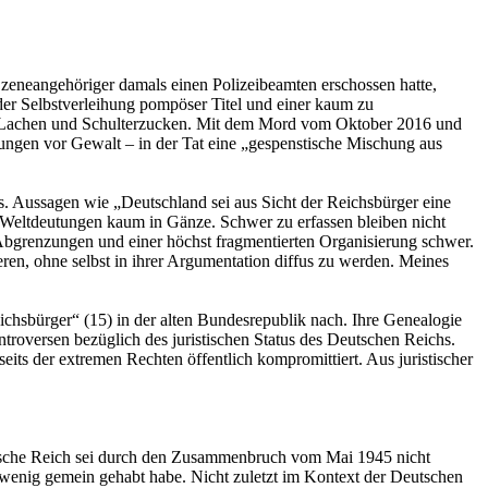
n Szeneangehöriger damals einen Polizeibeamten erschossen hatte,
der Selbstverleihung pompöser Titel und einer kaum zu
hen Lachen und Schulterzucken. Mit dem Mord vom Oktober 2016 und
nungen vor Gewalt – in der Tat eine „gespenstische Mischung aus
. Aussagen wie „Deutschland sei aus Sicht der Reichsbürger eine
he Weltdeutungen kaum in Gänze. Schwer zu erfassen bleiben nicht
n Abgrenzungen und einer höchst fragmentierten Organisierung schwer.
en, ohne selbst in ihrer Argumentation diffus zu werden. Meines
eichsbürger“ (15) in der alten Bundesrepublik nach. Ihre Genealogie
ntroversen bezüglich des juristischen Status des Deutschen Reichs.
eits der extremen Rechten öffentlich kompromittiert. Aus juristischer
eutsche Reich sei durch den Zusammenbruch vom Mai 1945 nicht
tät wenig gemein gehabt habe. Nicht zuletzt im Kontext der Deutschen