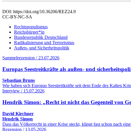
DOI: https://doi.org/10.36206/REZ24.9
CC-BY-NC-SA
Rechtspopulismus
Reichsbürger*in
Bundesrepublik Deutschland
Radikalisierung und Terrorismus
Außen- und Sicherheitspolitik
Sammelrezension / 23.07.2026
Europas Seestreitkräfte als außen- und sicherheitspol
Sebastian Bruns
Wie haben sich Europas Seestreitkräfte seit dem Ende des Kalten Kr
Interview / 15.07.2026
Hendrik Simon: „Recht ist nicht das Gegenteil von G
David Kirchner
Hendrik Simon
Dass das Völkerrecht in einer Krise steckt, klingt fast schon nach 
Rezension / 13.05.2026