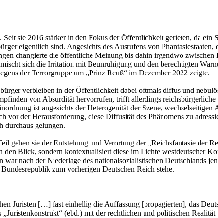
d. Seit sie 2016 stärker in den Fokus der Öffentlichkeit gerieten, da ei
rger eigentlich sind. Angesichts des Ausrufens von Phantasiestaaten, 
rungen changierte die öffentliche Meinung bis dahin irgendwo zwisc
mischt sich die Irritation mit Beunruhigung und den berechtigten War
ffliegens der Terrorgruppe um „Prinz Reuß“ im Dezember 2022 zeigte.
ger verbleiben in der Öffentlichkeit dabei oftmals diffus und nebulös
pfinden von Absurdität hervorrufen, trifft allerdings reichsbürgerlic
Einordnung ist angesichts der Heterogenität der Szene, wechselseitige
vor der Herausforderung, diese Diffusität des Phänomens zu adressier
ch durchaus gelungen.
 Teil gehen sie der Entstehung und Verortung der „Reichsfantasie der R
in den Blick, sondern kontextualisiert diese im Lichte westdeutscher Ko
 war nach der Niederlage des nationalsozialistischen Deutschlands jens
die Bundesrepublik zum vorherigen Deutschen Reich stehe.
hen Juristen […] fast einhellig die Auffassung [propagierten], das D
s „Juristenkonstrukt“ (ebd.) mit der rechtlichen und politischen Reali