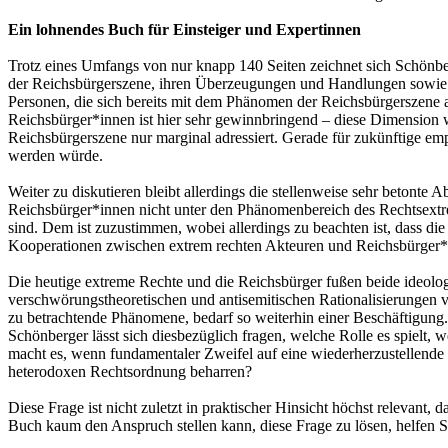
Ein lohnendes Buch für Einsteiger und Expertinnen
Trotz eines Umfangs von nur knapp 140 Seiten zeichnet sich Schönber
der Reichsbürgerszene, ihren Überzeugungen und Handlungen sowie ihr
Personen, die sich bereits mit dem Phänomen der Reichsbürgerszene 
Reichsbürger*innen ist hier sehr gewinnbringend – diese Dimension 
Reichsbürgerszene nur marginal adressiert. Gerade für zukünftige e
werden würde.
Weiter zu diskutieren bleibt allerdings die stellenweise sehr beton
Reichsbürger*innen nicht unter den Phänomenbereich des Rechtsextre
sind. Dem ist zuzustimmen, wobei allerdings zu beachten ist, dass 
Kooperationen zwischen extrem rechten Akteuren und Reichsbürger*i
Die heutige extreme Rechte und die Reichsbürger fußen beide ideolog
verschwörungstheoretischen und antisemitischen Rationalisierungen v
zu betrachtende Phänomene, bedarf so weiterhin einer Beschäftigung.
Schönberger lässt sich diesbezüglich fragen, welche Rolle es spielt
macht es, wenn fundamentaler Zweifel auf eine wiederherzustellende o
heterodoxen Rechtsordnung beharren?
Diese Frage ist nicht zuletzt in praktischer Hinsicht höchst relevant
Buch kaum den Anspruch stellen kann, diese Frage zu lösen, helfen 