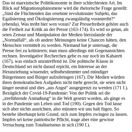
Das ist marxistische Politökonomie in ihrer schlechtesten Art. Im
Blick auf Migrationsphänomene wird die rhetorische Frage gestellt:
„Sind die Flüchtenden das ersehnte revolutionäre Subjekt, das
Egalisierung und Ökologisierung zwangsläufig vorantreibt?“
(ebenda). Was treibt hier wen voran? Zur Pressefreiheit gehöre auch
die Freiheit zur Kritik an der Presse (163-174). Es wird so getan, als
seien Zensur und Manipulation der Medien hierzulande der
„Normalfall“, als ob andere Meinungen keine Chancen hätten, den
Menschen vermittelt zu werden. Niemand hat je untersagt, die
Presse frei zu kritisieren; man muss allerdings mit Gegenansichten
rechnen. Investigative Recherchen gebe es nur noch im Kabarett
(167), was einfach unzutreffend ist. Die politische Klasse in
Deutschland sei nicht darauf erpicht, ein Interesse an der
Heranziehung wissender, selbstbestimmter und mündiger
Bürgerinnen und Bürger aufzubringen (167). Die Medien würden
ihren demokratischen Aufgaben nicht mehr gerecht, sie seien nicht
länger neutral und dies „aus Angst“ ausgegrenzt zu werden (171 f.).
Bezüglich der Covid-19-Pandemie: Von der Politik sei die
„irreführende Anmaßung“ in die Welt gesetzt worden, als ginge es
in der Pandemie um Leben und Tod (190). Gegen den Tod lasse
sich aber nichts ausrichten, also müssten wir uns halt fügen. So
bestehe überhaupt kein Grund, sich zum Impfen zwingen zu lassen.
Impfen sei keine patriotische Pflicht, trage aber eine gewisse
Versuchung zum Totalitarismus in sich (190 f.).