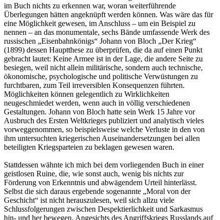
im Buch nichts zu erkennen war, woran weiterführende
Überlegungen hätten angeknüpft werden können. Was wäre das für
eine Möglichkeit gewesen, im Anschluss – um ein Beispiel zu
nennen – an das monumentale, sechs Bände umfassende Werk des
russischen „Eisenbahnkönigs“ Johann von Bloch „Der Krieg“
(1899) dessen Hauptthese zu überprüfen, die da auf einen Punkt
gebracht lautet: Keine Armee ist in der Lage, die andere Seite zu
besiegen, weil nicht allein militärische, sondern auch technische,
ökonomische, psychologische und politische Verwüstungen zu
furchtbaren, zum Teil irreversiblen Konsequenzen führten.
Möglichkeiten können gelegentlich zu Wirklichkeiten
neugeschmiedet werden, wenn auch in völlig verschiedenen
Gestaltungen. Johann von Bloch hatte sein Werk 15 Jahre vor
Ausbruch des Ersten Weltkrieges publiziert und analytisch vieles
vorweggenommen, so beispielsweise welche Verluste in den von
ihm untersuchten kriegerischen Auseinandersetzungen bei allen
beteiligten Kriegsparteien zu beklagen gewesen waren.
Stattdessen wähnte ich mich bei dem vorliegenden Buch in einer
geistlosen Ruine, die, wie sonst auch, wenig bis nichts zur
Förderung von Erkenntnis und abwägendem Urteil hinterlässt.
Selbst die sich daraus ergebende sogenannte „Moral von der
Geschicht“ ist nicht herauszulesen, weil sich allzu viele
Schlussfolgerungen zwischen Despektierlichkeit und Sarkasmus
hin- und her bewegen. Angesichts des Angriffskriegs Russlands auf