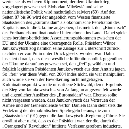
wertet sie als weiteren Kippmoment, der dem Ukrainekrieg
vorgelagert gewesen sei. Slobodan Milošević und seine
nationalistische Politik wird nachträglich salviert (69). Auf den
Seiten 87 bis 96 wird der angeblich vom Westen finanzierte
Staatsstreich des „Euromaidan“ als ökonomische Penetration des
Kapitalismus in die Ukraine angesehen, das meint: den „Einmarsch“
des Freihandels multinationaler Unternehmen ins Land. Dabei spiele
jenes berühmt-berüchtigte Assoziierungsabkommen zwischen der
EU und der Ukraine eine überragende Rolle. Präsident Wiktor
Janukowytsch zog nämlich seine Zusage zur Unterschrift zurück,
nachdem er von Putin unter Druck gesetzt worden war. Dahn
insistiert darauf, dass diese westliche Infiltrationspolitik gegenüber
der Ukraine darauf aus gewesen sei, den „frei“ gewählten und
folglich legitimen Präsidenten Janukowytsch aus dem Amt zu jagen.
So „frei“ war diese Wahl von 2004 indes nicht, sie war manipuliert,
auch wurde sie von der Bevölkerung nicht mitgetragen.
Kulminationspunkt war die umstrittene Stichwahl, deren Ergebnis –
der Sieg von Janukowytsch – von Anfang an angezweifelt wurde
und eigentlicher Auslöser des „Euromaidan“ war. Ebenso sollte
nicht vergessen werden, dass Janukowytsch das Vertrauen der
Armee und der Geheimdienste verlor. Daniela Dahn stellt stets die
Verletzung der demokratischen Spielregeln heraus, die zum
„Staatsstreich“ (91) gegen die Janukowytsch -Regierung führte. Sie
erwähnt aber nicht, dass es der Präsident war, der die, durch die
„Orangene[n] Revolution“ initiierte Verfassungsreform induzierte,