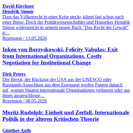
David Kirchner
Hendrik Simon
Dass das Völkerrecht in einer Krise steckt, klingt fast schon nach
einer Binse. Doch der Politikwissenschaftler und Historiker Hendrik
Simon widerspricht in seinem neuen Buch "Das Recht der Gewalt"
d…
Rezension / 13.05.2026
Inken von Borzyskowski, Felicity Vabulas: Exit
from International Organizations. Costly
Negotiation for Institutional Change
Dirk Peters
Der Brexit, der Rückzug der USA aus der UNESCO oder
Russlands Ausschluss aus dem Europarat werfen Fragen danach
auf, warum Staaten internationale Organisationen verlassen oder aus
ihnen ausgeschlosse…
Rezension / 08.05.2026
Moritz Rudolph: Einheit und Zerfall. Internationale
Politik in der älteren Kritischen Theorie
Günther Auth