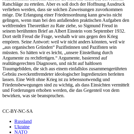
Ratschläge zu erteilen. Aber es soll doch der Hoffnung Ausdruck
verliehen werden, dass sie solchen Zuweisungen zuvorkommen
möge. Die Erlangung einer Friedensordnung kann gewiss nicht
gelingen, wenn man bei den anfallenden praktischen Aufgaben den
weltfremden Theoretiker zu Rate ziehe, so Sigmund Freud in
seinem berühmten Brief an Albert Einstein vom September 1932.
Dort stellt Freud die Frage, weshalb wir uns gegen den Krieg
empören. Seine Antwort: weil wir nicht anders könnten, weil wir
„aus organischen Gründen“ Pazifistinnen und Pazifisten sein
müssten. So hätten wir es leicht, „unsere Einstellung durch
Argumente zu rechtfertigen.“ Argumente, basierend auf
realitätsgerechten Diagnosen, und nicht auf haltlosen
Traumgebilden, die sich aus einem einfallslos zusammengerührten
Gebräu zweckentfremdeter ideologischer Ingredienzien herleiten
lassen. Eine Welt ohne Krieg ist zu lebensnotwendig und
Friedensbewegungen sind zu wichtig, als dass Einsichten vermittelt
und Forderungen erhoben werden, die das Gegenteil von dem
bewirken, was sie beanspruchen.
CC-BY-NC-SA
Russland
Ukraine
NATO