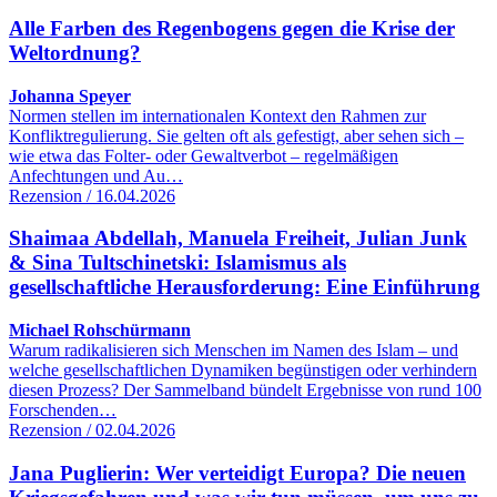
Alle Farben des Regenbogens gegen die Krise der
Weltordnung?
Johanna Speyer
Normen stellen im internationalen Kontext den Rahmen zur
Konfliktregulierung. Sie gelten oft als gefestigt, aber sehen sich –
wie etwa das Folter- oder Gewaltverbot – regelmäßigen
Anfechtungen und Au…
Rezension / 16.04.2026
Shaimaa Abdellah, Manuela Freiheit, Julian Junk
& Sina Tultschinetski: Islamismus als
gesellschaftliche Herausforderung: Eine Einführung
Michael Rohschürmann
Warum radikalisieren sich Menschen im Namen des Islam – und
welche gesellschaftlichen Dynamiken begünstigen oder verhindern
diesen Prozess? Der Sammelband bündelt Ergebnisse von rund 100
Forschenden…
Rezension / 02.04.2026
Jana Puglierin: Wer verteidigt Europa? Die neuen