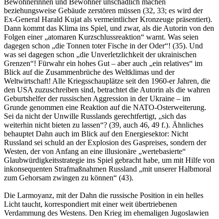
Bewohnerinnen und Bewohner unschädlich machen
beziehungsweise Gebäude zerstören müssen (32, 33; es wird der
Ex-General Harald Kujat als vermeintlicher Kronzeuge präsentiert).
Dann kommt das Klima ins Spiel, und zwar, als die Autorin von den
Folgen einer „atomaren Kurzschlussreaktion“ warnt. Was seien
dagegen schon „die Tonnen toter Fische in der Oder“! (35). Und
was sei dagegen schon „die Unverletzlichkeit der ukrainischen
Grenzen“! Fürwahr ein hohes Gut – aber auch „ein relatives“ im
Blick auf die Zusammenbrüche des Weltklimas und der
Weltwirtschaft! Alle Kriegsschauplätze seit den 1960-er Jahren, die
den USA zuzuschreiben sind, betrachtet die Autorin als die wahren
Geburtshelfer der russischen Aggression in der Ukraine – im
Grunde genommen eine Reaktion auf die NATO-Osterweiterung.
Sei da nicht der Unwille Russlands gerechtfertigt, „sich das
weiterhin nicht bieten zu lassen“? (39, auch 46, 49 f.). Ähnliches
behauptet Dahn auch im Blick auf den Energiesektor: Nicht
Russland sei schuld an der Explosion des Gaspreises, sondern der
Westen, der von Anfang an eine illusionäre „wertebasierte“
Glaubwürdigkeitsstrategie ins Spiel gebracht habe, um mit Hilfe von
inkonsequenten Strafmaßnahmen Russland „mit unserer Halbmoral
zum Gehorsam zwingen zu können“ (43).
Die Larmoyanz, mit der Dahn die russische Position in ein helles
Licht taucht, korrespondiert mit einer weit übertriebenen
Verdammung des Westens. Den Krieg im ehemaligen Jugoslawien