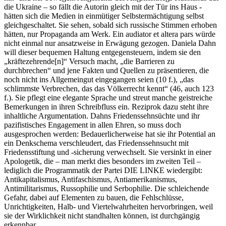
die Ukraine – so fällt die Autorin gleich mit der Tür ins Haus -
hätten sich die Medien in einmütiger Selbstermächtigung selbst
gleichgeschaltet. Sie sehen, sobald sich russische Stimmen erhoben
hätten, nur Propaganda am Werk. Ein audiator et altera pars würde
nicht einmal nur ansatzweise in Erwägung gezogen. Daniela Dahn
will dieser bequemen Haltung entgegensteuern, indem sie den
„kräftezehrende[n]“ Versuch macht, „die Barrieren zu
durchbrechen“ und jene Fakten und Quellen zu präsentieren, die
noch nicht ins Allgemeingut eingegangen seien (10 f.), „das
schlimmste Verbrechen, das das Völkerrecht kennt“ (46, auch 123
f.). Sie pflegt eine elegante Sprache und streut manche geistreiche
Bemerkungen in ihren Schreibfluss ein. Reziprok dazu steht ihre
inhaltliche Argumentation. Dahns Friedenssehnsüchte und ihr
pazifistisches Engagement in allen Ehren, so muss doch
ausgesprochen werden: Bedauerlicherweise hat sie ihr Potential an
ein Denkschema verschleudert, das Friedenssehnsucht mit
Friedensstiftung und -sicherung verwechselt. Sie versinkt in einer
Apologetik, die – man merkt dies besonders im zweiten Teil –
lediglich die Programmatik der Partei DIE LINKE wiedergibt:
Antikapitalismus, Antifaschismus, Antiamerikanismus,
Antimilitarismus, Russophilie und Serbophilie. Die schleichende
Gefahr, dabei auf Elementen zu bauen, die Fehlschlüsse,
Unrichtigkeiten, Halb- und Viertelwahrheiten hervorbringen, weil
sie der Wirklichkeit nicht standhalten können, ist durchgängig
erkennbar.