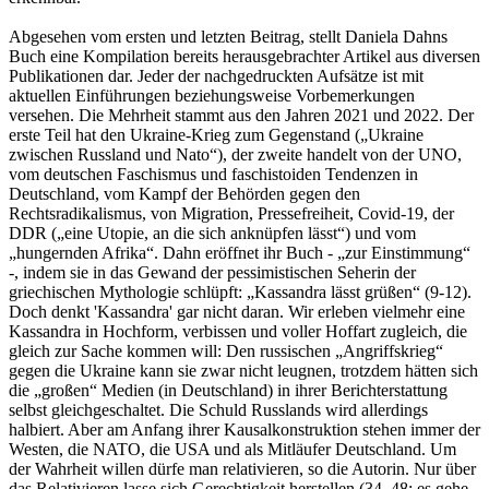
Abgesehen vom ersten und letzten Beitrag, stellt Daniela Dahns
Buch eine Kompilation bereits herausgebrachter Artikel aus diversen
Publikationen dar. Jeder der nachgedruckten Aufsätze ist mit
aktuellen Einführungen beziehungsweise Vorbemerkungen
versehen. Die Mehrheit stammt aus den Jahren 2021 und 2022. Der
erste Teil hat den Ukraine-Krieg zum Gegenstand („Ukraine
zwischen Russland und Nato“), der zweite handelt von der UNO,
vom deutschen Faschismus und faschistoiden Tendenzen in
Deutschland, vom Kampf der Behörden gegen den
Rechtsradikalismus, von Migration, Pressefreiheit, Covid-19, der
DDR („eine Utopie, an die sich anknüpfen lässt“) und vom
„hungernden Afrika“. Dahn eröffnet ihr Buch - „zur Einstimmung“
-, indem sie in das Gewand der pessimistischen Seherin der
griechischen Mythologie schlüpft: „Kassandra lässt grüßen“ (9-12).
Doch denkt 'Kassandra' gar nicht daran. Wir erleben vielmehr eine
Kassandra in Hochform, verbissen und voller Hoffart zugleich, die
gleich zur Sache kommen will: Den russischen „Angriffskrieg“
gegen die Ukraine kann sie zwar nicht leugnen, trotzdem hätten sich
die „großen“ Medien (in Deutschland) in ihrer Berichterstattung
selbst gleichgeschaltet. Die Schuld Russlands wird allerdings
halbiert. Aber am Anfang ihrer Kausalkonstruktion stehen immer der
Westen, die NATO, die USA und als Mitläufer Deutschland. Um
der Wahrheit willen dürfe man relativieren, so die Autorin. Nur über
das Relativieren lasse sich Gerechtigkeit herstellen (34, 48: es gehe