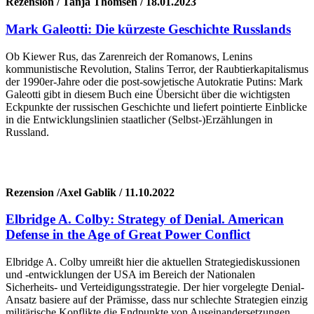
Rezension / Tanja Thomsen / 18.01.2023
Mark Galeotti: Die kürzeste Geschichte Russlands
Ob Kiewer Rus, das Zarenreich der Romanows, Lenins
kommunistische Revolution, Stalins Terror, der Raubtierkapitalismus
der 1990er-Jahre oder die post-sowjetische Autokratie Putins: Mark
Galeotti gibt in diesem Buch eine Übersicht über die wichtigsten
Eckpunkte der russischen Geschichte und liefert pointierte Einblicke
in die Entwicklungslinien staatlicher (Selbst-)Erzählungen in
Russland.
Rezension /Axel Gablik / 11.10.2022
Elbridge A. Colby: Strategy of Denial. American
Defense in the Age of Great Power Conflict
Elbridge A. Colby umreißt hier die aktuellen Strategiediskussionen
und -entwicklungen der USA im Bereich der Nationalen
Sicherheits- und Verteidigungsstrategie. Der hier vorgelegte Denial-
Ansatz basiere auf der Prämisse, dass nur schlechte Strategien einzig
militärische Konflikte die Endpunkte von Auseinandersetzungen