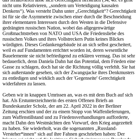
nicht ums Relativieren, „sondern um Verteidigung kausalen
Denkens“). Was versteht Dahn unter „Gerechtigkeit“? Gerechtigkeit
ist für sie die Asymmetrie zwischen einer durch die Beschneidung
ihrer elementaren Interessen durch den Westen in die Defensive
gedrängten russischen Nation, wobei das allgegenwärtige
Großmachtstreben von NATO und USA die Friedensliebe des
russischen Volkes und ihres Vollstreckers Putin keines Blickes
würdigten. Dieses Gedankengebäude ist an sich selbst gescheitert,
weil es auf Fundamenten errichtet worden ist, deren wesentliche
Bauelemente sie nicht befriedigend zu erklären vermag. Das ist sehr
bedauerlich, denn Daniela Dahn hat das Potential, dem Frieden eine
Gasse zu schlagen, doch hat sie die Richtung völlig verfehlt. Sie hat
sich außerstande gesehen, sich der Zwangsjacke ihres Denkmusters
zu entledigen und wirklich auch der 'Gegenseite' Gerechtigkeit
widerfahren zu lassen.
Geben wir in knappen Umrissen an, was es mit dem Buch auf sich
hat. Als Erstunterzeichnerin des ersten Offenen Briefs an
Bundeskanzler Scholz, der am 22. April 2022 in der Berliner
Zeitung erschien und der zu einem Stopp von Waffenlieferungen,
zum Waffenstillstand und zu Friedensverhandlungen aufforderte,
macht Dahn den Westmächten den Vorwurf, den Krieg angezettelt
zu haben. Sie wiederholt, was die sogenannten „Russland-
Versteher*innen“ sich auf ihre Fahnen geschrieben haben: Der