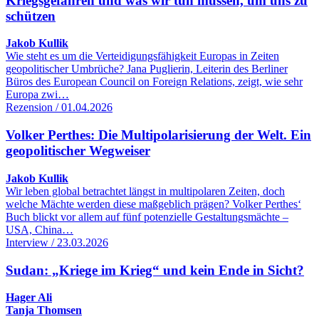
Kriegsgefahren und was wir tun müssen, um uns zu
schützen
Jakob Kullik
Wie steht es um die Verteidigungsfähigkeit Europas in Zeiten
geopolitischer Umbrüche? Jana Puglierin, Leiterin des Berliner
Büros des European Council on Foreign Relations, zeigt, wie sehr
Europa zwi…
Rezension / 01.04.2026
Volker Perthes: Die Multipolarisierung der Welt. Ein
geopolitischer Wegweiser
Jakob Kullik
Wir leben global betrachtet längst in multipolaren Zeiten, doch
welche Mächte werden diese maßgeblich prägen? Volker Perthes‘
Buch blickt vor allem auf fünf potenzielle Gestaltungsmächte –
USA, China…
Interview / 23.03.2026
Sudan: „Kriege im Krieg“ und kein Ende in Sicht?
Hager Ali
Tanja Thomsen