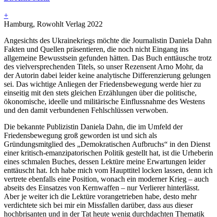
+
Hamburg, Rowohlt Verlag 2022
Angesichts des Ukrainekriegs möchte die Journalistin Daniela Dahn
Fakten und Quellen präsentieren, die noch nicht Eingang ins
allgemeine Bewusstsein gefunden hätten. Das Buch enttäusche trotz
des vielversprechenden Titels, so unser Rezensent Arno Mohr, da
der Autorin dabei leider keine analytische Differenzierung gelungen
sei. Das wichtige Anliegen der Friedensbewegung werde hier zu
einseitig mit den stets gleichen Erzählungen über die politische,
ökonomische, ideelle und militärische Einflussnahme des Westens
und den damit verbundenen Fehlschlüssen verwoben.
Die bekannte Publizistin Daniela Dahn, die im Umfeld der
Friedensbewegung groß geworden ist und sich als
Gründungsmitglied des „Demokratischen Aufbruchs“ in den Dienst
einer kritisch-emanzipatorischen Politik gestellt hat, ist die Urheberin
eines schmalen Buches, dessen Lektüre meine Erwartungen leider
enttäuscht hat. Ich habe mich vom Haupttitel locken lassen, denn ich
vertrete ebenfalls eine Position, wonach ein moderner Krieg – auch
abseits des Einsatzes von Kernwaffen – nur Verlierer hinterlässt.
Aber je weiter ich die Lektüre vorangetrieben habe, desto mehr
verdichtete sich bei mir ein Missfallen darüber, dass aus dieser
hochbrisanten und in der Tat heute wenig durchdachten Thematik