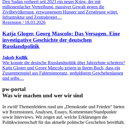
Den Sudan verheert seit 2023 ein neuer Krieg, der mit
millionenfacher Vertreibung, massiver Gewalt gegen die
Zivilbevölkerung, erzwungenem Hunger und Zerstörung wütet.
Infrastruktur und Zentralregier…
Rezension / 18.03.2026
Katja Gloger, Georg Mascolo: Das Versagen. Eine
investigative Geschichte der deutschen
Russlandpolitik
Jakob Kullik
Wie konnte die deutsche Russlandpolitik über Jahrzehnte scheitern?
Katja Gloger und Georg Mascolo zeigen in ihrem Buch, dass ein
Zusammenspiel aus Faktenignoranz, geduldigem Geschehenlassen
und selbs…
pw-portal
Was wir machen und wer wir sind
In zwölf Themenfeldern rund um „Demokratie und Frieden“ bieten
wir Rezensionen, Analysen, Essays, Kommentare/Standpunkte
sowie Interviews. Wir zeigen auf, welche Erklärungen die
Politikwissenschaft für das aktuelle politische Geschehen bereithält.