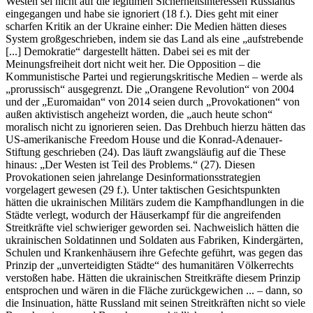
Westen sei nicht auf die legitimen Sicherheitsinteressen Russlands
eingegangen und habe sie ignoriert (18 f.). Dies geht mit einer
scharfen Kritik an der Ukraine einher: Die Medien hätten dieses
System großgeschrieben, indem sie das Land als eine „aufstrebende
[...] Demokratie“ dargestellt hätten. Dabei sei es mit der
Meinungsfreiheit dort nicht weit her. Die Opposition – die
Kommunistische Partei und regierungskritische Medien – werde als
„prorussisch“ ausgegrenzt. Die „Orangene Revolution“ von 2004
und der „Euromaidan“ von 2014 seien durch „Provokationen“ von
außen aktivistisch angeheizt worden, die „auch heute schon“
moralisch nicht zu ignorieren seien. Das Drehbuch hierzu hätten das
US-amerikanische Freedom House und die Konrad-Adenauer-
Stiftung geschrieben (24). Das läuft zwangsläufig auf die These
hinaus: „Der Westen ist Teil des Problems.“ (27). Diesen
Provokationen seien jahrelange Desinformationsstrategien
vorgelagert gewesen (29 f.). Unter taktischen Gesichtspunkten
hätten die ukrainischen Militärs zudem die Kampfhandlungen in die
Städte verlegt, wodurch der Häuserkampf für die angreifenden
Streitkräfte viel schwieriger geworden sei. Nachweislich hätten die
ukrainischen Soldatinnen und Soldaten aus Fabriken, Kindergärten,
Schulen und Krankenhäusern ihre Gefechte geführt, was gegen das
Prinzip der „unverteidigten Städte“ des humanitären Völkerrechts
verstoßen habe. Hätten die ukrainischen Streitkräfte diesem Prinzip
entsprochen und wären in die Fläche zurückgewichen ... – dann, so
die Insinuation, hätte Russland mit seinen Streitkräften nicht so viele