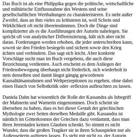
Das Buch ist als eine Philippika gegen die politische, wirtschaftliche
und militärische Einflussnahme des Westens und seine
gesellschaftlichen Werthaltungen zu charakterisieren. Es steht außer
Zweifel, dass an ihm vieles zu kritisieren ist, weil Schein und
Wirklichkeit oft nicht übereinstimmen. Doch die Dinge sind
komplizierter als es die Ausführungen der Autorin nahelegen. Sie
spricht oft von analytischer Differenzierung, hält sich aber nicht
daran. Forderungen werden erhoben, die jeder unterschreiben kann,
soweit sie den Frieden besiegeln und sichern sowie den Krieg
ächten und verhindern. Das sagt sich leicht. Aber konkrete
Vorschläge sucht man im Buch vergebens, die auch diese
Bezeichnung verdienten. Auch erscheint es dem Anliegen der
Friedensbewegung überhaupt nicht förderlich, sich wiederholt in
stets denselben und damit längst gängig gewordenen
Kausalitätsannahmen und Weltperzeptionen zu ergehen, ohne dabei
einen Hauch von Selbstkritik oder -reflexion aufleuchten zu lassen.
Daniela Dahn hat wissentlich die Rolle der Kassandra als Inbegriff
der Mahnerin und Warnerin eingenommen. Doch scheint sie
übersehen zu haben, dass es bei dieser Gestalt der griechischen
Mythologie zwei Seiten derselben Medaille gibt. Kassandra ist
nämlich im Götterkosmos der Griechen dazu verdammt, dass man
ihren Jeremiaden keinen Glauben schenkt. So nimmt es nicht
Wunder, dass die großen Tragiker sie in ihren Schauspielen nur als
Außenseiterin auftreten lassen. Es steht mir nicht zu, der Autorin