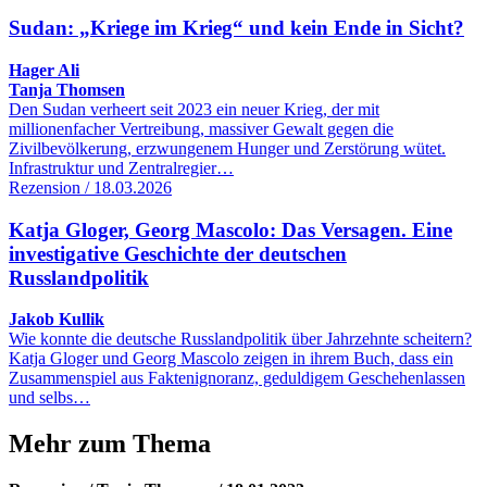
Sudan: „Kriege im Krieg“ und kein Ende in Sicht?
Hager Ali
Tanja Thomsen
Den Sudan verheert seit 2023 ein neuer Krieg, der mit
millionenfacher Vertreibung, massiver Gewalt gegen die
Zivilbevölkerung, erzwungenem Hunger und Zerstörung wütet.
Infrastruktur und Zentralregier…
Rezension / 18.03.2026
Katja Gloger, Georg Mascolo: Das Versagen. Eine
investigative Geschichte der deutschen
Russlandpolitik
Jakob Kullik
Wie konnte die deutsche Russlandpolitik über Jahrzehnte scheitern?
Katja Gloger und Georg Mascolo zeigen in ihrem Buch, dass ein
Zusammenspiel aus Faktenignoranz, geduldigem Geschehenlassen
und selbs…
Mehr zum Thema