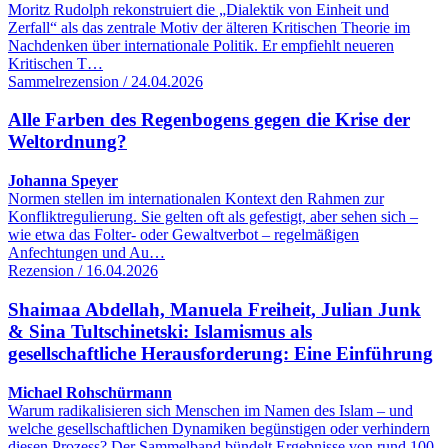
Moritz Rudolph rekonstruiert die „Dialektik von Einheit und
Zerfall“ als das zentrale Motiv der älteren Kritischen Theorie im
Nachdenken über internationale Politik. Er empfiehlt neueren
Kritischen T…
Sammelrezension / 24.04.2026
Alle Farben des Regenbogens gegen die Krise der
Weltordnung?
Johanna Speyer
Normen stellen im internationalen Kontext den Rahmen zur
Konfliktregulierung. Sie gelten oft als gefestigt, aber sehen sich –
wie etwa das Folter- oder Gewaltverbot – regelmäßigen
Anfechtungen und Au…
Rezension / 16.04.2026
Shaimaa Abdellah, Manuela Freiheit, Julian Junk
& Sina Tultschinetski: Islamismus als
gesellschaftliche Herausforderung: Eine Einführung
Michael Rohschürmann
Warum radikalisieren sich Menschen im Namen des Islam – und
welche gesellschaftlichen Dynamiken begünstigen oder verhindern
diesen Prozess? Der Sammelband bündelt Ergebnisse von rund 100