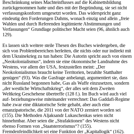
Beschränkung seines Machteinflusses auf die Kabinettsbildung
zurückgenommen hatte und dies mit der Begründung, sie sei nicht
verfassungskonform umgesetzt worden. Das widerspricht ganz
eindeutig den Forderungen Dahms, wonach einzig und allein „freie
Wahlen und durch Referenden legitimierte Abstimmungen und
Verfassungen“ Grundlage politischer Macht seien (96, ähnlich auch
129).
Es lassen sich weitere steile Thesen des Buches wiedergeben, die
sich von Problembereichen herleiten, die nichts oder nur indirekt mit
dem Ukrainekrieg zu tun haben: Die Autorin spricht auch von einem
„Neokolonialismus“, indem sie eine ökonomische Landnahme des
Westens, vor allem der USA, festzustellen meint: „Der
Neokolonialismus braucht keine Territorien, bezahlte Statthalter
genügen“ (93). Was die Gasfrage anbelangt, argumentiert sie, dass
nicht Russland begonnen habe, Gas als Waffe einzusetzen, sondern
„der westliche Wirtschaftskrieg“, der alles seit dem Zweiten
Weltkrieg Geschehene übertreffe (128 f.). Im Buch wird auch viel
auf- beziehungsweise miteinander verrechnet: Das Gaddafi-Regime
habe zwar eine diktatorische Seite gehabt, aber auch eine
emanzipatorische, die 2011 von der NATO zerniert worden sei
(155). Die Methoden Aljaksandr Lukaschenkas seien nicht
hinnehmbar. Aber seien die „Strafaktionen“ des Westens nicht
ebenso Formen von „Staatsterrorismus“? (155).
Fremdenfeindlichkeit sei eine Funktion der „Kapitallogik“ (162).