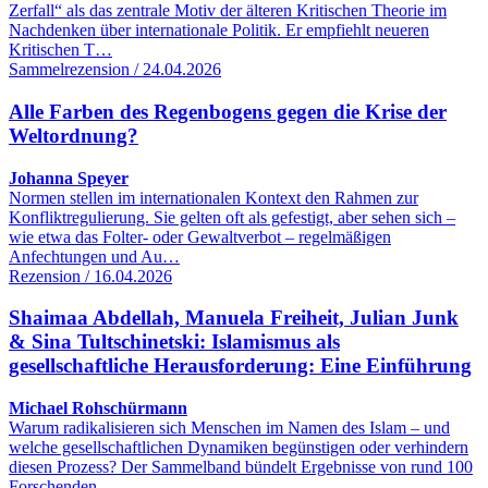
Zerfall“ als das zentrale Motiv der älteren Kritischen Theorie im
Nachdenken über internationale Politik. Er empfiehlt neueren
Kritischen T…
Sammelrezension / 24.04.2026
Alle Farben des Regenbogens gegen die Krise der
Weltordnung?
Johanna Speyer
Normen stellen im internationalen Kontext den Rahmen zur
Konfliktregulierung. Sie gelten oft als gefestigt, aber sehen sich –
wie etwa das Folter- oder Gewaltverbot – regelmäßigen
Anfechtungen und Au…
Rezension / 16.04.2026
Shaimaa Abdellah, Manuela Freiheit, Julian Junk
& Sina Tultschinetski: Islamismus als
gesellschaftliche Herausforderung: Eine Einführung
Michael Rohschürmann
Warum radikalisieren sich Menschen im Namen des Islam – und
welche gesellschaftlichen Dynamiken begünstigen oder verhindern
diesen Prozess? Der Sammelband bündelt Ergebnisse von rund 100
Forschenden…