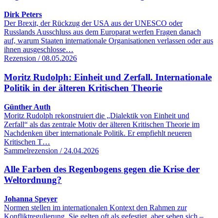
Dirk Peters
Der Brexit, der Rückzug der USA aus der UNESCO oder
Russlands Ausschluss aus dem Europarat werfen Fragen danach
auf, warum Staaten internationale Organisationen verlassen oder aus
ihnen ausgeschlosse…
Rezension / 08.05.2026
Moritz Rudolph: Einheit und Zerfall. Internationale
Politik in der älteren Kritischen Theorie
Günther Auth
Moritz Rudolph rekonstruiert die „Dialektik von Einheit und
Zerfall“ als das zentrale Motiv der älteren Kritischen Theorie im
Nachdenken über internationale Politik. Er empfiehlt neueren
Kritischen T…
Sammelrezension / 24.04.2026
Alle Farben des Regenbogens gegen die Krise der
Weltordnung?
Johanna Speyer
Normen stellen im internationalen Kontext den Rahmen zur
Konfliktregulierung. Sie gelten oft als gefestigt, aber sehen sich –