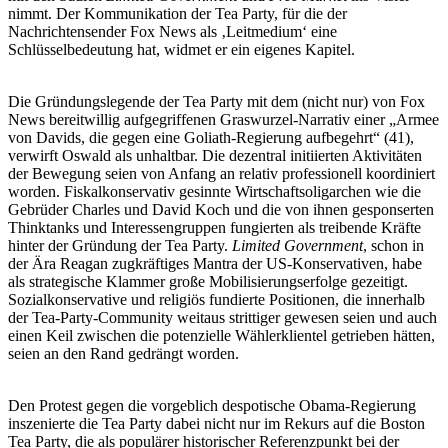
nimmt. Der Kommunikation der Tea Party, für die der
Nachrichtensender Fox News als ‚Leitmedium‘ eine
Schlüsselbedeutung hat, widmet er ein eigenes Kapitel.
Die Gründungslegende der Tea Party mit dem (nicht nur) von Fox
News bereitwillig aufgegriffenen Graswurzel-Narrativ einer „Armee
von Davids, die gegen eine Goliath-Regierung aufbegehrt“ (41),
verwirft Oswald als unhaltbar. Die dezentral initiierten Aktivitäten
der Bewegung seien von Anfang an relativ professionell koordiniert
worden. Fiskalkonservativ gesinnte Wirtschaftsoligarchen wie die
Gebrüder Charles und David Koch und die von ihnen gesponserten
Thinktanks und Interessengruppen fungierten als treibende Kräfte
hinter der Gründung der Tea Party.
Limited Government
, schon in
der Ära Reagan zugkräftiges Mantra der US-Konservativen, habe
als strategische Klammer große Mobilisierungserfolge gezeitigt.
Sozialkonservative und religiös fundierte Positionen, die innerhalb
der Tea-Party-Community weitaus strittiger gewesen seien und auch
einen Keil zwischen die potenzielle Wählerklientel getrieben hätten,
seien an den Rand gedrängt worden.
Den Protest gegen die vorgeblich despotische Obama-Regierung
inszenierte die Tea Party dabei nicht nur im Rekurs auf die Boston
Tea Party, die als populärer historischer Referenzpunkt bei der