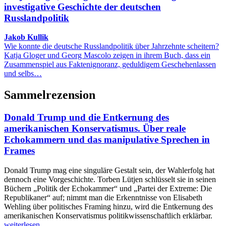
investigative Geschichte der deutschen
Russlandpolitik
Jakob Kullik
Wie konnte die deutsche Russlandpolitik über Jahrzehnte scheitern?
Katja Gloger und Georg Mascolo zeigen in ihrem Buch, dass ein
Zusammenspiel aus Faktenignoranz, geduldigem Geschehenlassen
und selbs…
Sammelrezension
Donald Trump und die Entkernung des
amerikanischen Konservatismus. Über reale
Echokammern und das manipulative Sprechen in
Frames
Donald Trump mag eine singuläre Gestalt sein, der Wahlerfolg hat
dennoch eine Vorgeschichte. Torben Lütjen schlüsselt sie in seinen
Büchern „Politik der Echokammer“ und „Partei der Extreme: Die
Republikaner“ auf; nimmt man die Erkenntnisse von Elisabeth
Wehling über politisches Framing hinzu, wird die Entkernung des
amerikanischen Konservatismus politikwissenschaftlich erklärbar.
weiterlesen