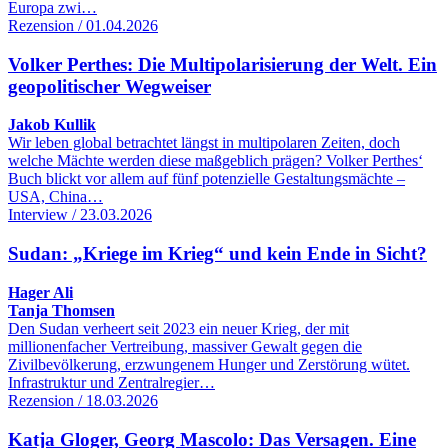
Europa zwi…
Rezension / 01.04.2026
Volker Perthes: Die Multipolarisierung der Welt. Ein
geopolitischer Wegweiser
Jakob Kullik
Wir leben global betrachtet längst in multipolaren Zeiten, doch
welche Mächte werden diese maßgeblich prägen? Volker Perthes‘
Buch blickt vor allem auf fünf potenzielle Gestaltungsmächte –
USA, China…
Interview / 23.03.2026
Sudan: „Kriege im Krieg“ und kein Ende in Sicht?
Hager Ali
Tanja Thomsen
Den Sudan verheert seit 2023 ein neuer Krieg, der mit
millionenfacher Vertreibung, massiver Gewalt gegen die
Zivilbevölkerung, erzwungenem Hunger und Zerstörung wütet.
Infrastruktur und Zentralregier…
Rezension / 18.03.2026
Katja Gloger, Georg Mascolo: Das Versagen. Eine