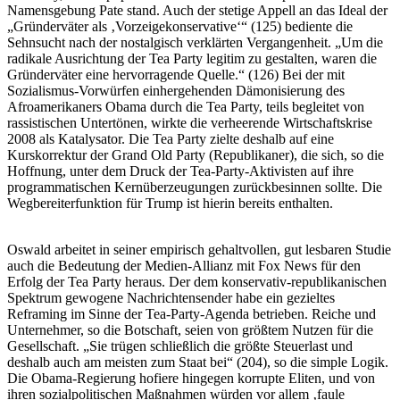
Namensgebung Pate stand. Auch der stetige Appell an das Ideal der
„Gründerväter als ‚Vorzeigekonservative‘“ (125) bediente die
Sehnsucht nach der nostalgisch verklärten Vergangenheit. „Um die
radikale Ausrichtung der Tea Party legitim zu gestalten, waren die
Gründerväter eine hervorragende Quelle.“ (126) Bei der mit
Sozialismus-Vorwürfen einhergehenden Dämonisierung des
Afroamerikaners Obama durch die Tea Party, teils begleitet von
rassistischen Untertönen, wirkte die verheerende Wirtschaftskrise
2008 als Katalysator. Die Tea Party zielte deshalb auf eine
Kurskorrektur der Grand Old Party (Republikaner), die sich, so die
Hoffnung, unter dem Druck der Tea-Party-Aktivisten auf ihre
programmatischen Kernüberzeugungen zurückbesinnen sollte. Die
Wegbereiterfunktion für Trump ist hierin bereits enthalten.
Oswald arbeitet in seiner empirisch gehaltvollen, gut lesbaren Studie
auch die Bedeutung der Medien-Allianz mit Fox News für den
Erfolg der Tea Party heraus. Der dem konservativ-republikanischen
Spektrum gewogene Nachrichtensender habe ein gezieltes
Reframing im Sinne der Tea-Party-Agenda betrieben. Reiche und
Unternehmer, so die Botschaft, seien von größtem Nutzen für die
Gesellschaft. „Sie trügen schließlich die größte Steuerlast und
deshalb auch am meisten zum Staat bei“ (204), so die simple Logik.
Die Obama-Regierung hofiere hingegen korrupte Eliten, und von
ihren sozialpolitischen Maßnahmen würden vor allem ‚faule