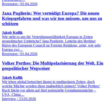
Rezension / 02.04.2026
Jana Puglierin: Wer verteidigt Europa? Die neuen
Kriegsgefahren und was wir tun müssen, um uns zu
schützen
Jakob Kullik
Wie steht es um die Verteidigungsfähigkeit Europas in Zeiten
geopolitischer Umbrüche? Jana Puglierin, Leiterin des Berliner
Büros des European Council on Foreign Relations, zeigt, wie sehr
Europa zwi…
Rezension / 01.04.2026
Volker Perthes: Die Multipolarisierung der Welt. Ein
geopolitischer Wegweiser
Jakob Kullik
Wir leben global betrachtet längst in multipolaren Zeiten, doch
welche Mächte werden diese maßgeblich prägen? Volker Perthes‘
Buch blickt vor allem auf fünf potenzielle Gestaltungsmächte –
USA, China…
Interview / 23.03.2026