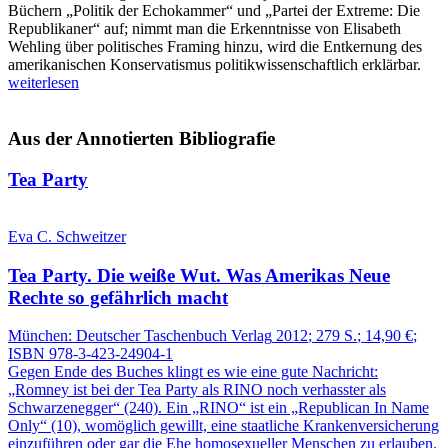
Büchern „Politik der Echokammer“ und „Partei der Extreme: Die
Republikaner“ auf; nimmt man die Erkenntnisse von Elisabeth
Wehling über politisches Framing hinzu, wird die Entkernung des
amerikanischen Konservatismus politikwissenschaftlich erklärbar.
weiterlesen
Aus der Annotierten Bibliografie
Tea Party
Eva C. Schweitzer
Tea Party.
Die weiße Wut.
Was Amerikas Neue
Rechte so gefährlich macht
München:
Deutscher Taschenbuch Verlag
2012
; 279 S.
; 14,90 €
;
ISBN 978-3-423-24904-1
Gegen Ende des Buches klingt es wie eine gute Nachricht:
„Romney ist bei der Tea Party als RINO noch verhasster als
Schwarzenegger“ (240). Ein „RINO“ ist ein „Republican In Name
Only“ (10), womöglich gewillt, eine staatliche Krankenversicherung
einzuführen oder gar die Ehe homosexueller Menschen zu erlauben.