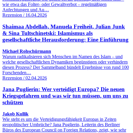
wie etwa das Folter- oder Gewaltverbot – regelmäßigen
Anfechtungen und Au…
Rezension / 16.04.2026
Shaimaa Abdellah, Manuela Freiheit, Julian Junk
& Sina Tultschinetski: Islamismus als
gesellschaftliche Herausforderung: Eine Einführung
Michael Rohschürmann
Warum radikalisieren sich Menschen im Namen des Islam – und
welche gesellschaftlichen Dynamiken begünstigen oder verhindern
diesen Prozess? Der Sammelband bündelt Ergebnisse von rund 100
Forschenden…
Rezension / 02.04.2026
Jana Puglierin: Wer verteidigt Europa? Die neuen
Kriegsgefahren und was wir tun müssen, um uns zu
schützen
Jakob Kullik
Wie steht es um die Verteidigungsfähigkeit Europas in Zeiten
geopolitischer Umbrüche? Jana Puglierin, Leiterin des Berliner
Büros des European Council on Foreign Relations, zeigt, wie sehr