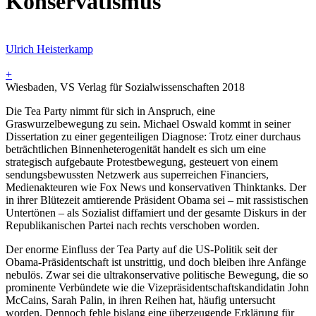
Konservatismus
Ulrich Heisterkamp
+
Wiesbaden, VS Verlag für Sozialwissenschaften 2018
Die Tea Party nimmt für sich in Anspruch, eine
Graswurzelbewegung zu sein. Michael Oswald kommt in seiner
Dissertation zu einer gegenteiligen Diagnose: Trotz einer durchaus
beträchtlichen Binnenheterogenität handelt es sich um eine
strategisch aufgebaute Protestbewegung, gesteuert von einem
sendungsbewussten Netzwerk aus superreichen Financiers,
Medienakteuren wie Fox News und konservativen Thinktanks. Der
in ihrer Blütezeit amtierende Präsident Obama sei – mit rassistischen
Untertönen – als Sozialist diffamiert und der gesamte Diskurs in der
Republikanischen Partei nach rechts verschoben worden.
Der enorme Einfluss der Tea Party auf die US-Politik seit der
Obama-Präsidentschaft ist unstrittig, und doch bleiben ihre Anfänge
nebulös. Zwar sei die ultrakonservative politische Bewegung, die so
prominente Verbündete wie die Vizepräsidentschaftskandidatin John
McCains, Sarah Palin, in ihren Reihen hat, häufig untersucht
worden. Dennoch fehle bislang eine überzeugende Erklärung für