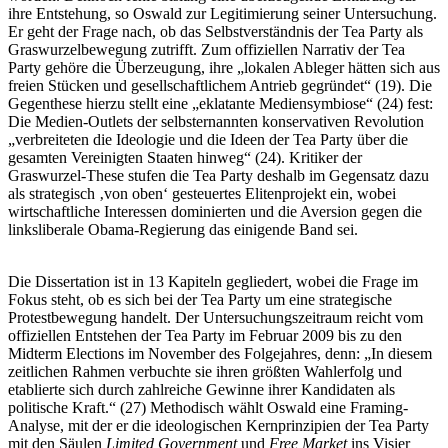
ihre Entstehung, so Oswald zur Legitimierung seiner Untersuchung.
Er geht der Frage nach, ob das Selbstverständnis der Tea Party als
Graswurzelbewegung zutrifft. Zum offiziellen Narrativ der Tea
Party gehöre die Überzeugung, ihre „lokalen Ableger hätten sich aus
freien Stücken und gesellschaftlichem Antrieb gegründet“ (19). Die
Gegenthese hierzu stellt eine „eklatante Mediensymbiose“ (24) fest:
Die Medien-Outlets der selbsternannten konservativen Revolution
„verbreiteten die Ideologie und die Ideen der Tea Party über die
gesamten Vereinigten Staaten hinweg“ (24). Kritiker der
Graswurzel-These stufen die Tea Party deshalb im Gegensatz dazu
als strategisch ‚von oben‘ gesteuertes Elitenprojekt ein, wobei
wirtschaftliche Interessen dominierten und die Aversion gegen die
linksliberale Obama-Regierung das einigende Band sei.
Die Dissertation ist in 13 Kapiteln gegliedert, wobei die Frage im
Fokus steht, ob es sich bei der Tea Party um eine strategische
Protestbewegung handelt. Der Untersuchungszeitraum reicht vom
offiziellen Entstehen der Tea Party im Februar 2009 bis zu den
Midterm Elections im November des Folgejahres, denn: „In diesem
zeitlichen Rahmen verbuchte sie ihren größten Wahlerfolg und
etablierte sich durch zahlreiche Gewinne ihrer Kandidaten als
politische Kraft.“ (27) Methodisch wählt Oswald eine Framing-
Analyse, mit der er die ideologischen Kernprinzipien der Tea Party
mit den Säulen
Limited Government
und
Free Market
ins Visier