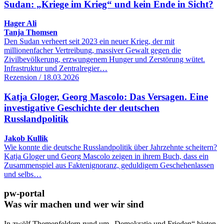
Sudan: „Kriege im Krieg“ und kein Ende in Sicht?
Hager Ali
Tanja Thomsen
Den Sudan verheert seit 2023 ein neuer Krieg, der mit
millionenfacher Vertreibung, massiver Gewalt gegen die
Zivilbevölkerung, erzwungenem Hunger und Zerstörung wütet.
Infrastruktur und Zentralregier…
Rezension / 18.03.2026
Katja Gloger, Georg Mascolo: Das Versagen. Eine
investigative Geschichte der deutschen
Russlandpolitik
Jakob Kullik
Wie konnte die deutsche Russlandpolitik über Jahrzehnte scheitern?
Katja Gloger und Georg Mascolo zeigen in ihrem Buch, dass ein
Zusammenspiel aus Faktenignoranz, geduldigem Geschehenlassen
und selbs…
pw-portal
Was wir machen und wer wir sind
In zwölf Themenfeldern rund um „Demokratie und Frieden“ bieten