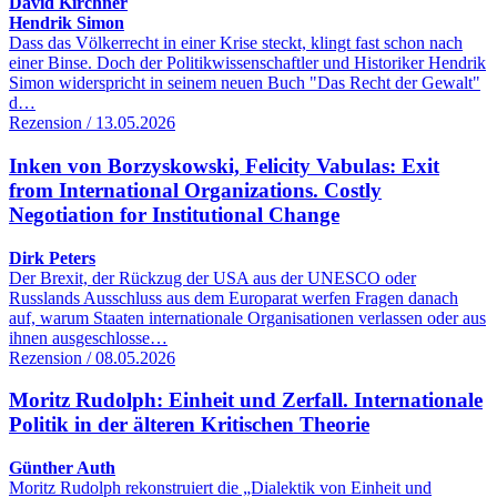
David Kirchner
Hendrik Simon
Dass das Völkerrecht in einer Krise steckt, klingt fast schon nach
einer Binse. Doch der Politikwissenschaftler und Historiker Hendrik
Simon widerspricht in seinem neuen Buch "Das Recht der Gewalt"
d…
Rezension / 13.05.2026
Inken von Borzyskowski, Felicity Vabulas: Exit
from International Organizations. Costly
Negotiation for Institutional Change
Dirk Peters
Der Brexit, der Rückzug der USA aus der UNESCO oder
Russlands Ausschluss aus dem Europarat werfen Fragen danach
auf, warum Staaten internationale Organisationen verlassen oder aus
ihnen ausgeschlosse…
Rezension / 08.05.2026
Moritz Rudolph: Einheit und Zerfall. Internationale
Politik in der älteren Kritischen Theorie
Günther Auth
Moritz Rudolph rekonstruiert die „Dialektik von Einheit und