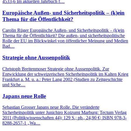
4533-6 Im aktuellen Jahrbuch f…
Europäische Außen- und Sicherheitspolitik – (k)ein
Thema für die Öffentlichkeit?
Carolin Rüger Europäische Außen- und Sicherheitspolitik – (k)ein
Thema für die Öffentlichkeit? Die außen- und sicherheitspolitische
Rolle der EU im Blickwinkel von öffentlicher Meinung und Medien
Bad…
Strategie ohne Aussenpolitik
Christoph Breitenmoser Strategie ohne Aussenpolitik. Zur
Entwicklung der schweizerischen Sicherheitspolitik im Kalten Krieg
Frankfurt a. M. u. a.: Peter Lang 2002 (Studien zu Zeitgeschichte
und Siche…
Japans neue Rolle
Sebastian Grosser Japans neue Rolle. Die veränderte
Sicherheitspolitik unter Junichiro Koizumi Marburg: Tectum Verlag
2011 (Politikwissenschaften 44); 129 S.; pb., 24,90 €; ISBN 978-3-
8288-2657-1 „Wa…