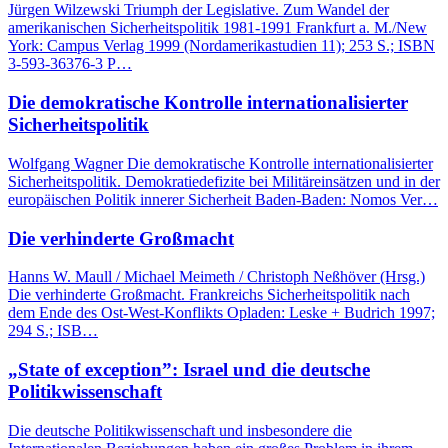
Jürgen Wilzewski Triumph der Legislative. Zum Wandel der
amerikanischen Sicherheitspolitik 1981-1991 Frankfurt a. M./New
York: Campus Verlag 1999 (Nordamerikastudien 11); 253 S.; ISBN
3-593-36376-3 P…
Die demokratische Kontrolle internationalisierter
Sicherheitspolitik
Wolfgang Wagner Die demokratische Kontrolle internationalisierter
Sicherheitspolitik. Demokratiedefizite bei Militäreinsätzen und in der
europäischen Politik innerer Sicherheit Baden-Baden: Nomos Ver…
Die verhinderte Großmacht
Hanns W. Maull / Michael Meimeth / Christoph Neßhöver (Hrsg.)
Die verhinderte Großmacht. Frankreichs Sicherheitspolitik nach
dem Ende des Ost-West-Konflikts Opladen: Leske + Budrich 1997;
294 S.; ISB…
„State of exception”: Israel und die deutsche
Politikwissenschaft
Die deutsche Politikwissenschaft und insbesondere die