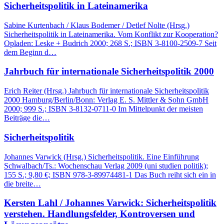
Sicherheitspolitik in Lateinamerika
Sabine Kurtenbach / Klaus Bodemer / Detlef Nolte (Hrsg.)
Sicherheitspolitik in Lateinamerika. Vom Konflikt zur Kooperation?
Opladen: Leske + Budrich 2000; 268 S.; ISBN 3-8100-2509-7 Seit
dem Beginn d…
Jahrbuch für internationale Sicherheitspolitik 2000
Erich Reiter (Hrsg.) Jahrbuch für internationale Sicherheitspolitik
2000 Hamburg/Berlin/Bonn: Verlag E. S. Mittler & Sohn GmbH
2000; 999 S.; ISBN 3-8132-0711-0 Im Mittelpunkt der meisten
Beiträge die…
Sicherheitspolitik
Johannes Varwick (Hrsg.) Sicherheitspolitik. Eine Einführung
Schwalbach/Ts.: Wochenschau Verlag 2009 (uni studien politik);
155 S.; 9,80 €; ISBN 978-3-89974481-1 Das Buch reiht sich ein in
die breite…
Kersten Lahl / Johannes Varwick: Sicherheitspolitik
verstehen. Handlungsfelder, Kontroversen und