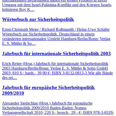
Internationalen Beziehungen haben ein großes Problem in ihrem
Umgang mit dem Israel-Palästina-Konflikt und den Kriegen Israels,
kritisieren Roy K…
Wörterbuch zur Sicherheitspolitik
Ernst-Christoph Meier / Richard Roßmanith / Heinz-Uwe Schäfer
Wörterbuch zur Sicherheitspolitik. Deutschland in einem
veränderten internationalen Umfeld Hamburg/Berlin/Bonn: Verlag
E. S. Mittler & So…
Jahrbuch für internationale Sicherheitspolitik 2003
Erich Reiter (Hrsg.) Jahrbuch für internationale Sicherheitspolitik
2003 Hamburg/Berlin/Bonn: Verlag E. S. Mittler & Sohn GmbH
2003; 810 S.; hardc., 39,90 €; ISBN 3-8132-0813-3 Wie alle Bände
des sei…
Jahrbuch für europäische Sicherheitspolitik
2009/2010
Alexander Siedschlag (Hrsg.) Jahrbuch für europäische
Sicherheitspolitik 2009/2010 Baden-Baden: Nomos
Verlagsgesellschaft 2010; 220 S.; brosch., 29,- €; ISBN 978-3-8329-