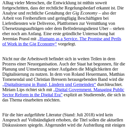
Alltag vieler Menschen, die Entwicklung ist mithin soweit
fortgeschritten, dass der rechtliche Regelungsbedarf erkannt ist. Die
Analyse und rechtliche Gestaltung der
Gig Economy
– also der
Arbeit von Freiberuflern und geringfügig Beschäftigten bei
Lieferdiensten wie Deliveroo, Plattformen zur Vermittlung von
Übersetzungsaufträgen oder dem Beförderungsdienst Uber – stehen
eher noch am Anfang. Eine erste gründliche Untersuchung hat
Jeremias Prassl mit
„Humans as a Service. The Promise and Perils
of Work in the Gig Economy“
vorgelegt.
Nicht nur die Arbeitswelt befindet sich in weiten Teilen in dem
Prozess einer Neuorganisation. Auch der Staat hat begonnen, für die
Planung und Umsetzung seiner Aufgaben die Möglichkeiten der
Digitalisierung zu nutzen. In dem von Roland Heuermann, Matthias
Tomenendal und Christian Bressem herausgebenden Band wird die
„Digitalisierung in Bund, Ländern und Gemeinden“
durchleuchtet.
Miriam Lips richtet sich mit
„Digital Government. Managing Public
Sector Reform in the Digital Era”
explizit an Studierende, die sich in
das Thema einarbeiten möchten.
Für die hier aufgeführte Literatur (Stand: Juli 2018) wird kein
Anspruch auf Vollständigkeit erhoben, die Titel sollen die aktuellen
Diskussionen spiegeln. Abgerundet wird die Aufstellung mit einigen