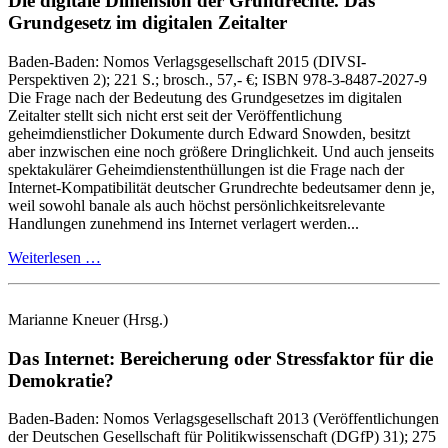
Die digitale Dimension der Grundrechte.
Das
Grundgesetz im digitalen Zeitalter
Baden-Baden:
Nomos Verlagsgesellschaft
2015
(DIVSI-
Perspektiven 2)
; 221 S.
; brosch., 57,- €
; ISBN 978-3-8487-2027-9
Die Frage nach der Bedeutung des Grundgesetzes im digitalen
Zeitalter stellt sich nicht erst seit der Veröffentlichung
geheimdienstlicher Dokumente durch Edward Snowden, besitzt
aber inzwischen eine noch größere Dringlichkeit. Und auch jenseits
spektakulärer Geheimdienstenthüllungen ist die Frage nach der
Internet‑Kompatibilität deutscher Grundrechte bedeutsamer denn je,
weil sowohl banale als auch höchst persönlichkeitsrelevante
Handlungen zunehmend ins Internet verlagert werden...
Weiterlesen …
Marianne Kneuer
(Hrsg.)
Das Internet: Bereicherung oder Stressfaktor für die
Demokratie?
Baden-Baden:
Nomos Verlagsgesellschaft
2013
(Veröffentlichungen
der Deutschen Gesellschaft für Politikwissenschaft (DGfP) 31)
; 275