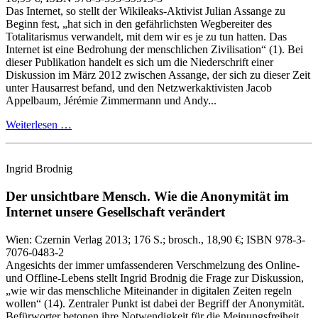
Das Internet, so stellt der Wikileaks‑Aktivist Julian Assange zu
Beginn fest, „hat sich in den gefährlichsten Wegbereiter des
Totalitarismus verwandelt, mit dem wir es je zu tun hatten. Das
Internet ist eine Bedrohung der menschlichen Zivilisation“ (1). Bei
dieser Publikation handelt es sich um die Niederschrift einer
Diskussion im März 2012 zwischen Assange, der sich zu dieser Zeit
unter Hausarrest befand, und den Netzwerkaktivisten Jacob
Appelbaum, Jérémie Zimmermann und Andy...
Weiterlesen …
Ingrid Brodnig
Der unsichtbare Mensch.
Wie die Anonymität im
Internet unsere Gesellschaft verändert
Wien:
Czernin Verlag
2013
; 176 S.
; brosch., 18,90 €
; ISBN 978-3-
7076-0483-2
Angesichts der immer umfassenderen Verschmelzung des Online‑
und Offline‑Lebens stellt Ingrid Brodnig die Frage zur Diskussion,
„wie wir das menschliche Miteinander in digitalen Zeiten regeln
wollen“ (14). Zentraler Punkt ist dabei der Begriff der Anonymität.
Befürworter betonen ihre Notwendigkeit für die Meinungsfreiheit,