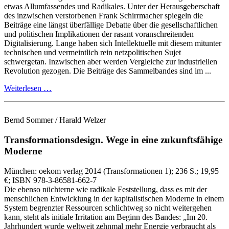
etwas Allumfassendes und Radikales. Unter der Herausgeberschaft
des inzwischen verstorbenen Frank Schirrmacher spiegeln die
Beiträge eine längst überfällige Debatte über die gesellschaftlichen
und politischen Implikationen der rasant voranschreitenden
Digitalisierung. Lange haben sich Intellektuelle mit diesem mitunter
technischen und vermeintlich rein netzpolitischen Sujet
schwergetan. Inzwischen aber werden Vergleiche zur industriellen
Revolution gezogen. Die Beiträge des Sammelbandes sind im ...
Weiterlesen …
Bernd Sommer / Harald Welzer
Transformationsdesign.
Wege in eine zukunftsfähige
Moderne
München:
oekom verlag
2014
(Transformationen 1)
; 236 S.
; 19,95
€
; ISBN 978-3-86581-662-7
Die ebenso nüchterne wie radikale Feststellung, dass es mit der
menschlichen Entwicklung in der kapitalistischen Moderne in einem
System begrenzter Ressourcen schlichtweg so nicht weitergehen
kann, steht als initiale Irritation am Beginn des Bandes: „Im 20.
Jahrhundert wurde weltweit zehnmal mehr Energie verbraucht als