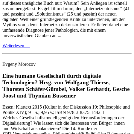
auf dieses unsägliche Buch nur: Warum? Sein Anliegen ist schnell
zusammengefasst: Es geht ihm darum, den „Internetzentrismus“ (41
und passim) und „Solutionismus“ (25 und passim) der neuen
digitalen Welt einer grundlegenden Kritik zu unterziehen, um den
Mythos von „dem“ Internet zu dekonstruieren. Er liefert dabei eine
umfassende Diagnose jener Pathologien, die mit einem
unverwüstlichen Glauben an ...
Weiterlesen …
Evgeny Morozov
Eine humane Gesellschaft durch digitale
Technologien?
Hrsg. von Wolfgang Thierse,
Thorsten Schäfer-Gümbel, Volker Gerhardt, Gesche
Joost und Thymian Bussemer
Essen:
Klartext
2015
(Kultur in der Diskussion 19; Philosophie und
Politik XIV)
; 91 S.
; 9,95 €
; ISBN 978-3-8375-1442-1
Welches Gesellschaftsmodell genügt den Herausforderungen der
Digitalisierung? Wie lassen sich die Interessen von Bürger_innen
und Wirtschaft ausbalancieren? Die 14. Runde der
SPD‑Veranstaltungsreihe „Philosophie trifft Politik“ im Rahmen der