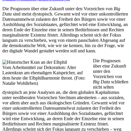
Die Prognosen über eine Zukunft unter den Vorzeichen von
Big
Data
sind meist dystopisch. Gewarnt wird vor einer unkontrollierten
Datensammelwut zulasten der Freiheit des Bürgers sowie vor einer
Aushöhlung des Sozialstaates, gefürchtet wird eine Entwicklung, an
deren Ende der Einzelne eine in seinen Bedürfnissen und Rechten
marginalisierte Existenz fristet. Allerdings scheint sich der Fokus
langsam zu verschieben, weg von einem pauschalen Abgesang auf
die demokratische Welt, wie wir sie kennen, hin zu der Frage, wie
der digitale Wandel gestaltet werden soll und kann.
Die Prognosen
über eine Zukunft
Vom Arbeitsmittel zur Dekoration: Alter
unter den
Lastenkran am ehemaligen Kaispeicher, auf
Vorzeichen von
dem heute die Elbphilharmonie thront. (Foto:
Big Data
schließen
Natalie Wohlleben)
nicht selten
dystopisch an jene Analysen an, die dem globalen Kapitalismus
unter neoliberalen Vorzeichen Siechtum attestierten – aus sozialen,
vor allem aber auch aus ökologischen Gründen. Gewarnt wird vor
einer unkontrollierten Datensammelwut zulasten der Freiheit des
Bürgers sowie vor einer Aushöhlung des Sozialstaates, gefürchtet
wird eine Entwicklung, an deren Ende der Einzelne eine in seinen
Bedürfnissen und Rechten marginalisierte Existenz fristet.
Allerdings scheint sich der Fokus langsam zu verschieben – weg