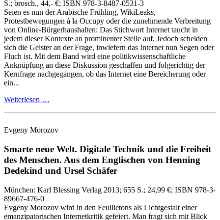
S.
; brosch., 44,- €
; ISBN 978-3-8487-0531-3
Seien es nun der Arabische Frühling, WikiLeaks,
Protestbewegungen à la Occupy oder die zunehmende Verbreitung
von Online‑Bürgerhaushalten: Das Stichwort Internet taucht in
jedem dieser Kontexte an prominenter Stelle auf. Jedoch scheiden
sich die Geister an der Frage, inwiefern das Internet nun Segen oder
Fluch ist. Mit dem Band wird eine politikwissenschaftliche
Anknüpfung an diese Diskussion geschaffen und folgerichtig der
Kernfrage nachgegangen, ob das Internet eine Bereicherung oder
ein...
Weiterlesen …
Evgeny Morozov
Smarte neue Welt.
Digitale Technik und die Freiheit
des Menschen.
Aus dem Englischen von Henning
Dedekind und Ursel Schäfer
München:
Karl Blessing Verlag
2013
; 655 S.
; 24,99 €
; ISBN 978-3-
89667-476-0
Evgeny Morozov wird in den Feuilletons als Lichtgestalt einer
emanzipatorischen Internetkritik gefeiert. Man fragt sich mit Blick