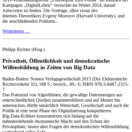
Kampagne „DigitalLeben“ versuchte im Winter 2014, darauf
Antworten zu finden. Die Vorträge, allen voran des
Internet‑Theoretikers Evgeny Morozov (Harvard University), und
die anschließenden Podiums...
Weiterlesen …
Philipp Richter
(Hrsg.)
Privatheit, Öffentlichkeit und demokratische
Willensbildung in Zeiten von Big Data
Baden-Baden:
Nomos Verlagsgesellschaft
2015
(Der Elektronische
Rechtsverkehr 32)
; 188 S.
; brosch., 49,- €
; ISBN 978-3-8487-2315-
7
Das Potenzial von Algorithmen, die gewaltige Datenmengen aus
unterschiedlichen Quellen zusammenführen und auf Muster hin
untersuchen, dürfte tatsächlich Wirtschaft, Gesellschaft und auch die
Politik in eine neue Phase der Digitalisierung katapultieren.
Big‑Data‑Kritiker konzentrieren sich bislang auf die
dahinterstehende ökonomische Macht und den Schutz der
Privatsphäre, lassen aber Fragen der demokratischen Willensbildung
weitgehend außer Acht ...