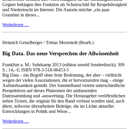
Gegner beklagen ihre Funktion als Schutzschild für Respektlosigkeit
und Niedertracht im Internet. Die Autorin möchte „ein paar
Grautöne in dieses...
Weiterlesen …
Heinrich Geiselberger / Tobias Moorstedt
(Bearb.)
Big Data.
Das neue Versprechen der Allwissenheit
Frankfurt a. M.:
Suhrkamp
2013
(edition unseld Sonderdruck)
; 309
S.
; 14,- €
; ISBN 978-3-518-06453-5
Big Data – ein Begriff ohne feste Bedeutung, der aber – vielleicht
wegen der vielen Assoziationen, die er hervorzurufen mag – einige
Aufmerksamkeit genießt. Der Sammelband vereint unterschiedliche
Perspektiven auf dieses Phänomen der umfassenden
Datensammlung und ‑auswertung. Die Herausgeber veröffentlichen
neben Texten, die originär für den Band verfasst worden sind, auch
ältere, teilweise überarbeitete Beiträge, die im Lichte aktueller
Entwicklungen in Politik und Wisse...
Weiterlesen …