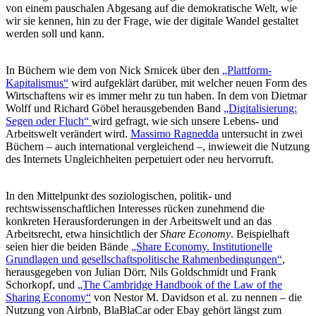
von einem pauschalen Abgesang auf die demokratische Welt, wie
wir sie kennen, hin zu der Frage, wie der digitale Wandel gestaltet
werden soll und kann.
In Büchern wie dem von Nick Srnicek über den
„Plattform-
Kapitalismus“
wird aufgeklärt darüber, mit welcher neuen Form des
Wirtschaftens wir es immer mehr zu tun haben. In dem von Dietmar
Wolff und Richard Göbel herausgebenden Band
„Digitalisierung:
Segen oder Fluch“
wird gefragt, wie sich unsere Lebens- und
Arbeitswelt verändert wird.
Massimo Ragnedda
untersucht in zwei
Büchern – auch international vergleichend –, inwieweit die Nutzung
des Internets Ungleichheiten perpetuiert oder neu hervorruft.
In den Mittelpunkt des soziologischen, politik- und
rechtswissenschaftlichen Interesses rücken zunehmend die
konkreten Herausforderungen in der Arbeitswelt und an das
Arbeitsrecht, etwa hinsichtlich der
Share Economy
. Beispielhaft
seien hier die beiden Bände
„Share Economy. Institutionelle
Grundlagen und gesellschaftspolitische Rahmenbedingungen“
,
herausgegeben von Julian Dörr, Nils Goldschmidt und Frank
Schorkopf, und
„The Cambridge Handbook of the Law of the
Sharing Economy“
von Nestor M. Davidson et al. zu nennen – die
Nutzung von Airbnb, BlaBlaCar oder Ebay gehört längst zum