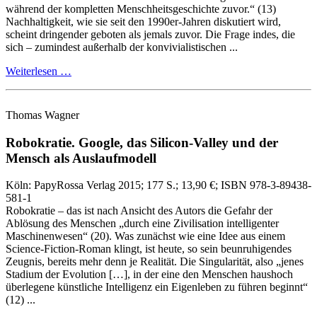
während der kompletten Menschheitsgeschichte zuvor.“ (13)
Nachhaltigkeit, wie sie seit den 1990er‑Jahren diskutiert wird,
scheint dringender geboten als jemals zuvor. Die Frage indes, die
sich – zumindest außerhalb der konvivialistischen ...
Weiterlesen …
Thomas Wagner
Robokratie.
Google, das Silicon-Valley und der
Mensch als Auslaufmodell
Köln:
PapyRossa Verlag
2015
; 177 S.
; 13,90 €
; ISBN 978-3-89438-
581-1
Robokratie – das ist nach Ansicht des Autors die Gefahr der
Ablösung des Menschen „durch eine Zivilisation intelligenter
Maschinenwesen“ (20). Was zunächst wie eine Idee aus einem
Science‑Fiction‑Roman klingt, ist heute, so sein beunruhigendes
Zeugnis, bereits mehr denn je Realität. Die Singularität, also „jenes
Stadium der Evolution […], in der eine den Menschen haushoch
überlegene künstliche Intelligenz ein Eigenleben zu führen beginnt“
(12) ...