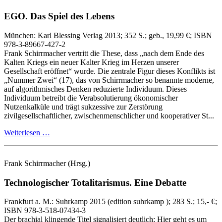
EGO.
Das Spiel des Lebens
München:
Karl Blessing Verlag
2013
; 352 S.
; geb., 19,99 €
; ISBN
978-3-89667-427-2
Frank Schirrmacher vertritt die These, dass „nach dem Ende des
Kalten Kriegs ein neuer Kalter Krieg im Herzen unserer
Gesellschaft eröffnet“ wurde. Die zentrale Figur dieses Konflikts ist
„Nummer Zwei“ (17), das von Schirrmacher so benannte moderne,
auf algorithmisches Denken reduzierte Individuum. Dieses
Individuum betreibt die Verabsolutierung ökonomischer
Nutzenkalküle und trägt sukzessive zur Zerstörung
zivilgesellschaftlicher, zwischenmenschlicher und kooperativer St...
Weiterlesen …
Frank Schirrmacher
(Hrsg.)
Technologischer Totalitarismus.
Eine Debatte
Frankfurt a. M.:
Suhrkamp
2015
(edition suhrkamp )
; 283 S.
; 15,- €
;
ISBN 978-3-518-07434-3
Der brachial klingende Titel signalisiert deutlich: Hier geht es um