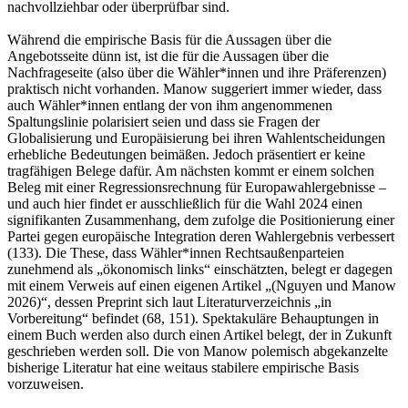
nachvollziehbar oder überprüfbar sind.
Während die empirische Basis für die Aussagen über die
Angebotsseite dünn ist, ist die für die Aussagen über die
Nachfrageseite (also über die Wähler*innen und ihre Präferenzen)
praktisch nicht vorhanden. Manow suggeriert immer wieder, dass
auch Wähler*innen entlang der von ihm angenommenen
Spaltungslinie polarisiert seien und dass sie Fragen der
Globalisierung und Europäisierung bei ihren Wahlentscheidungen
erhebliche Bedeutungen beimäßen. Jedoch präsentiert er keine
tragfähigen Belege dafür. Am nächsten kommt er einem solchen
Beleg mit einer Regressionsrechnung für Europawahlergebnisse –
und auch hier findet er ausschließlich für die Wahl 2024 einen
signifikanten Zusammenhang, dem zufolge die Positionierung einer
Partei gegen europäische Integration deren Wahlergebnis verbessert
(133). Die These, dass Wähler*innen Rechtsaußenparteien
zunehmend als „ökonomisch links“ einschätzten, belegt er dagegen
mit einem Verweis auf einen eigenen Artikel „(Nguyen und Manow
2026)“, dessen Preprint sich laut Literaturverzeichnis „in
Vorbereitung“ befindet (68, 151). Spektakuläre Behauptungen in
einem Buch werden also durch einen Artikel belegt, der in Zukunft
geschrieben werden soll. Die von Manow polemisch abgekanzelte
bisherige Literatur hat eine weitaus stabilere empirische Basis
vorzuweisen.