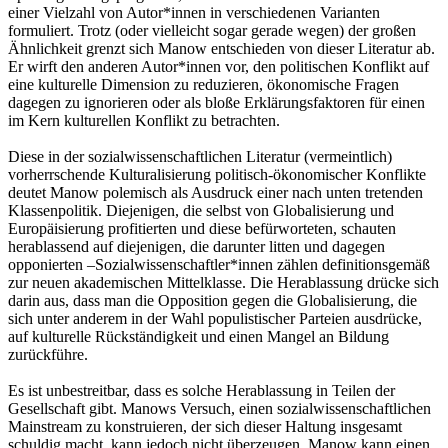
einer Vielzahl von Autor*innen in verschiedenen Varianten
formuliert. Trotz (oder vielleicht sogar gerade wegen) der großen
Ähnlichkeit grenzt sich Manow entschieden von dieser Literatur ab.
Er wirft den anderen Autor*innen vor, den politischen Konflikt auf
eine kulturelle Dimension zu reduzieren, ökonomische Fragen
dagegen zu ignorieren oder als bloße Erklärungsfaktoren für einen
im Kern kulturellen Konflikt zu betrachten.
Diese in der sozialwissenschaftlichen Literatur (vermeintlich)
vorherrschende Kulturalisierung politisch-ökonomischer Konflikte
deutet Manow polemisch als Ausdruck einer nach unten tretenden
Klassenpolitik. Diejenigen, die selbst von Globalisierung und
Europäisierung profitierten und diese befürworteten, schauten
herablassend auf diejenigen, die darunter litten und dagegen
opponierten –Sozialwissenschaftler*innen zählen definitionsgemäß
zur neuen akademischen Mittelklasse. Die Herablassung drücke sich
darin aus, dass man die Opposition gegen die Globalisierung, die
sich unter anderem in der Wahl populistischer Parteien ausdrücke,
auf kulturelle Rückständigkeit und einen Mangel an Bildung
zurückführe.
Es ist unbestreitbar, dass es solche Herablassung in Teilen der
Gesellschaft gibt. Manows Versuch, einen sozialwissenschaftlichen
Mainstream zu konstruieren, der sich dieser Haltung insgesamt
schuldig macht, kann jedoch nicht überzeugen. Manow kann einen