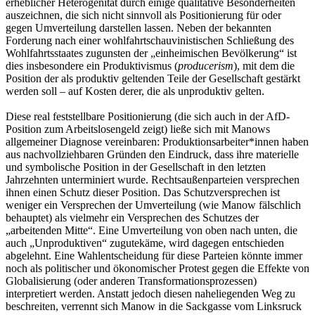
erheblicher Heterogenität durch einige qualitative Besonderheiten
auszeichnen, die sich nicht sinnvoll als Positionierung für oder
gegen Umverteilung darstellen lassen. Neben der bekannten
Forderung nach einer wohlfahrtschauvinistischen Schließung des
Wohlfahrtsstaates zugunsten der „einheimischen Bevölkerung“ ist
dies insbesondere ein Produktivismus (
producerism
), mit dem die
Position der als produktiv geltenden Teile der Gesellschaft gestärkt
werden soll – auf Kosten derer, die als unproduktiv gelten.
Diese real feststellbare Positionierung (die sich auch in der AfD-
Position zum Arbeitslosengeld zeigt) ließe sich mit Manows
allgemeiner Diagnose vereinbaren: Produktionsarbeiter*innen haben
aus nachvollziehbaren Gründen den Eindruck, dass ihre materielle
und symbolische Position in der Gesellschaft in den letzten
Jahrzehnten unterminiert wurde. Rechtsaußenparteien versprechen
ihnen einen Schutz dieser Position. Das Schutzversprechen ist
weniger ein Versprechen der Umverteilung (wie Manow fälschlich
behauptet) als vielmehr ein Versprechen des Schutzes der
„arbeitenden Mitte“. Eine Umverteilung von oben nach unten, die
auch „Unproduktiven“ zugutekäme, wird dagegen entschieden
abgelehnt. Eine Wahlentscheidung für diese Parteien könnte immer
noch als politischer und ökonomischer Protest gegen die Effekte von
Globalisierung (oder anderen Transformationsprozessen)
interpretiert werden. Anstatt jedoch diesen naheliegenden Weg zu
beschreiten, verrennt sich Manow in die Sackgasse vom Linksruck