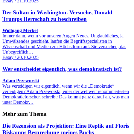
Essay / 21.10.2025
Der Sultan in Washington. Versuche, Donald
Trumps Herrschaft zu beschreiben
Wolfgang Merkel
Immer dann, wenn vor unseren Augen Neues, Unglaubliches, ja
Umwäl­zendes geschieht, laufen die Begriffsspezialisten in
Wissenschaft und Medien zur Höchstform auf. Sie versuchen, das
Unbegreiflich…
Essay / 20.10.2025
Wer entscheidet eigentlich, was demokratisch ist?
Adam Przeworski
Was verteidigen wir eigentlich, wenn wir die „Demokratie“
verteidigen? Adam Przeworski, einer der weltweit renommiertesten
Demokratieforscher, schreibt: Das kommt ganz darauf an, was man
unter Demokr…
Mehr zum Thema
Die Rezension als Projektion: Eine Replik auf Floris
Biskamps Besprechung meines Buchs