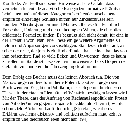
Konflikte. Wertvoll sind seine Hinweise auf die Gefahr, dass
vermeintlich neutrale analytische Kategorien normative Prämissen
beinhalten und auf diesen Kategorien beruhende, anscheinend
empirisch eindeutige Schlüsse mithin nur Zirkelschlüsse sein
könnten. Allerdings unterminiert Manow all diese Stärken durch
Forschheit, Fixierung und den unbedingten Willen, die eine alles
erklärende Formel zu finden. Er begnügt sich nicht damit, für eine in
der Literatur wohl etablierte These einige weitere Argumente zu
liefern und Anpassungen vorzuschlagen. Stattdessen tritt er auf, als
sei er der erste, der jemals ein Rad erfunden hat. Jedoch hat das von
ihm präsentierte Rad so viele Ecken und Unwuchten, dass es kaum
zu rollen im Stande ist – was seinen Hinweisen auf das Holpern der
Gefährte von anderen die Überzeugungskraft nimmt.
Dem Erfolg des Buches muss das keinen Abbruch tun. Die von
Manow gegen andere formulierte Polemik lässt sich gegen sein
Buch wenden: Es gibt ein Publikum, das sich gerne durch dessen
Thesen in der eigenen Identität und Weltsicht bestätigen lassen wird.
Mit der These, dass der Aufstieg von Rechtsaußenpolitik ein Protest
von Arbeiter*innen gegen arrogante linksliberale Eliten ist, wurden
schon viele Bücher verkauft. Jedoch: „[S]o glatt, wie dieses
Erklärungsschema diskursiv und politisch aufgehen mag, geht es
empirisch und theoretisch eben nicht auf“ (94).