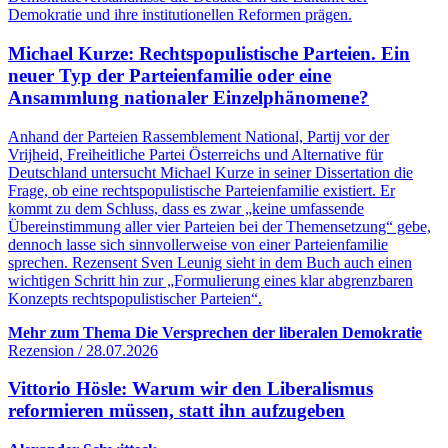
Demokratie und ihre institutionellen Reformen prägen.
Michael Kurze: Rechtspopulistische Parteien. Ein
neuer Typ der Parteienfamilie oder eine
Ansammlung nationaler Einzelphänomene?
Anhand der Parteien Rassemblement National, Partij vor der
Vrijheid, Freiheitliche Partei Österreichs und Alternative für
Deutschland untersucht Michael Kurze in seiner Dissertation die
Frage, ob eine rechtspopulistische Parteienfamilie existiert. Er
kommt zu dem Schluss, dass es zwar „keine umfassende
Übereinstimmung aller vier Parteien bei der Themensetzung“ gebe,
dennoch lasse sich sinnvollerweise von einer Parteienfamilie
sprechen. Rezensent Sven Leunig sieht in dem Buch auch einen
wichtigen Schritt hin zur „Formulierung eines klar abgrenzbaren
Konzepts rechtspopulistischer Parteien“.
Mehr zum Thema Die Versprechen der liberalen Demokratie
Rezension / 28.07.2026
Vittorio Hösle: Warum wir den Liberalismus
reformieren müssen, statt ihn aufzugeben