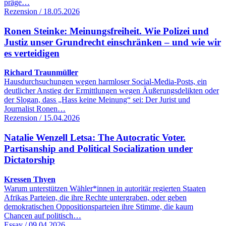
präge…
Rezension / 18.05.2026
Ronen Steinke: Meinungsfreiheit. Wie Polizei und
Justiz unser Grundrecht einschränken – und wie wir
es verteidigen
Richard Traunmüller
Hausdurchsuchungen wegen harmloser Social-Media-Posts, ein
deutlicher Anstieg der Ermittlungen wegen Äußerungsdelikten oder
der Slogan, dass „Hass keine Meinung“ sei: Der Jurist und
Journalist Ronen…
Rezension / 15.04.2026
Natalie Wenzell Letsa: The Autocratic Voter.
Partisanship and Political Socialization under
Dictatorship
Kressen Thyen
Warum unterstützen Wähler*innen in autoritär regierten Staaten
Afrikas Parteien, die ihre Rechte untergraben, oder geben
demokratischen Oppositionsparteien ihre Stimme, die kaum
Chancen auf politisch…
Essay / 09.04.2026