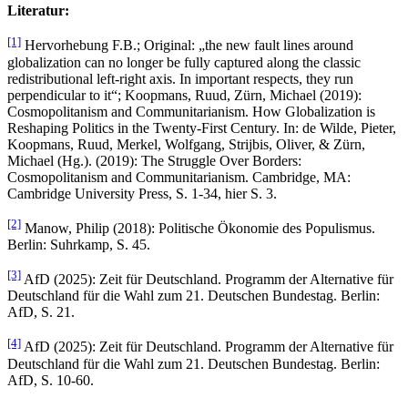
Literatur:
[1]
Hervorhebung F.B.; Original: „the new fault lines around
globalization can no longer be fully captured along the classic
redistributional left-right axis. In important respects, they run
perpendicular to it“; Koopmans, Ruud, Zürn, Michael (2019):
Cosmopolitanism and Communitarianism. How Globalization is
Reshaping Politics in the Twenty-First Century. In: de Wilde, Pieter,
Koopmans, Ruud, Merkel, Wolfgang, Strijbis, Oliver, & Zürn,
Michael (Hg.). (2019): The Struggle Over Borders:
Cosmopolitanism and Communitarianism. Cambridge, MA:
Cambridge University Press, S. 1-34, hier S. 3.
[2]
Manow, Philip (2018): Politische Ökonomie des Populismus.
Berlin: Suhrkamp, S. 45.
[3]
AfD (2025): Zeit für Deutschland. Programm der Alternative für
Deutschland für die Wahl zum 21. Deutschen Bundestag. Berlin:
AfD, S. 21.
[4]
AfD (2025): Zeit für Deutschland. Programm der Alternative für
Deutschland für die Wahl zum 21. Deutschen Bundestag. Berlin:
AfD, S. 10-60.