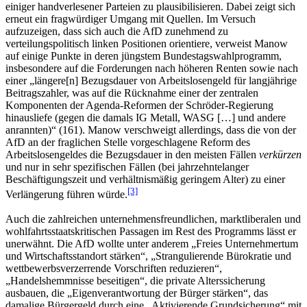
einiger handverlesener Parteien zu plausibilisieren. Dabei zeigt sich
erneut ein fragwürdiger Umgang mit Quellen. Im Versuch
aufzuzeigen, dass sich auch die AfD zunehmend zu
verteilungspolitisch linken Positionen orientiere, verweist Manow
auf einige Punkte in deren jüngstem Bundestagswahlprogramm,
insbesondere auf die Forderungen nach höheren Renten sowie nach
einer „längere[n] Bezugsdauer von Arbeitslosengeld für langjährige
Beitragszahler, was auf die Rücknahme einer der zentralen
Komponenten der Agenda-Reformen der Schröder-Regierung
hinausliefe (gegen die damals IG Metall, WASG […] und andere
anrannten)“ (161). Manow verschweigt allerdings, dass die von der
AfD an der fraglichen Stelle vorgeschlagene Reform des
Arbeitslosengeldes die Bezugsdauer in den meisten Fällen
verkürzen
und nur in sehr spezifischen Fällen (bei jahrzehntelanger
Beschäftigungszeit und verhältnismäßig geringem Alter) zu einer
[3]
Verlängerung führen würde.
Auch die zahlreichen unternehmensfreundlichen, marktliberalen und
wohlfahrtsstaatskritischen Passagen im Rest des Programms lässt er
unerwähnt. Die AfD wollte unter anderem „Freies Unternehmertum
und Wirtschaftsstandort stärken“, „Strangulierende Bürokratie und
wettbewerbsverzerrende Vorschriften reduzieren“,
„Handelshemmnisse beseitigen“, die private Alterssicherung
ausbauen, die „Eigenverantwortung der Bürger stärken“, das
damalige Bürgergeld durch eine „Aktivierende Grundsicherung“ mit