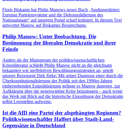
Floris Biskamp hat Philip Manows neues Buch „Spaltungslinien:
Europas Parteiensysteme und die Dekonsolidierung des
Nationalstaats“ auf unserem Portal scharf kritisiert. In diesem Text
antwortet Manow auf Biskamps Besprechung.
Philip Manow: Unter Beobachtung. Die
Bestimmung der liberalen Demokratie und ihrer
Feinde
Anders als der Mainstream der politikwissenschaftlichen
Krisenliteratur schließt Philip Manow nicht an die gleichsam
bekannten wie ineffektiven Bewältigungsstrategien an, urteilt
unserer Rezensent Dirk Jörke: Mit seiner Diagnose einer durch die
Überkonstitutionalisierung der Politik seit den 1990er-Jahren
einhergehenden Entpolitisierung gelinge es Manow dagegen, zur
Aufklärung über die gegenwärtige Krise beizutragen – auch wenn
das Werk mit Blick auf die historische Einordnung der Demokratie
selbst Leerstellen aufweise.
Ist die AfD eine Partei der abgehängten Regionen?
Politikwissenschaftler Haffert über Stadt-Land-
Gegensätze in Deutschland