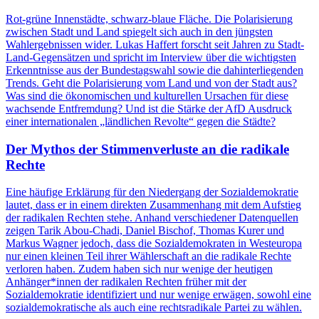
Rot-grüne Innenstädte, schwarz-blaue Fläche. Die Polarisierung
zwischen Stadt und Land spiegelt sich auch in den jüngsten
Wahlergebnissen wider. Lukas Haffert forscht seit Jahren zu Stadt-
Land-Gegensätzen und spricht im Interview über die wichtigsten
Erkenntnisse aus der Bundestagswahl sowie die dahinterliegenden
Trends. Geht die Polarisierung vom Land und von der Stadt aus?
Was sind die ökonomischen und kulturellen Ursachen für diese
wachsende Entfremdung? Und ist die Stärke der AfD Ausdruck
einer internationalen „ländlichen Revolte“ gegen die Städte?
Der Mythos der Stimmenverluste an die radikale
Rechte
Eine häufige Erklärung für den Niedergang der Sozialdemokratie
lautet, dass er in einem direkten Zusammenhang mit dem Aufstieg
der radikalen Rechten stehe. Anhand verschiedener Datenquellen
zeigen Tarik Abou-Chadi, Daniel Bischof, Thomas Kurer und
Markus Wagner jedoch, dass die Sozialdemokraten in Westeuropa
nur einen kleinen Teil ihrer Wählerschaft an die radikale Rechte
verloren haben. Zudem haben sich nur wenige der heutigen
Anhänger*innen der radikalen Rechten früher mit der
Sozialdemokratie identifiziert und nur wenige erwägen, sowohl eine
sozialdemokratische als auch eine rechtsradikale Partei zu wählen.