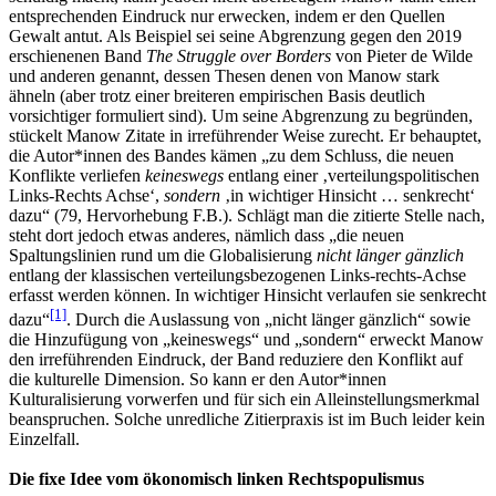
entsprechenden Eindruck nur erwecken, indem er den Quellen
Gewalt antut. Als Beispiel sei seine Abgrenzung gegen den 2019
erschienenen Band
The Struggle over Borders
von Pieter de Wilde
und anderen genannt, dessen Thesen denen von Manow stark
ähneln (aber trotz einer breiteren empirischen Basis deutlich
vorsichtiger formuliert sind). Um seine Abgrenzung zu begründen,
stückelt Manow Zitate in irreführender Weise zurecht. Er behauptet,
die Autor*innen des Bandes kämen „zu dem Schluss, die neuen
Konflikte verliefen
keineswegs
entlang einer ‚verteilungspolitischen
Links-Rechts Achse‘,
sondern
‚in wichtiger Hinsicht … senkrecht‘
dazu“ (79, Hervorhebung F.B.). Schlägt man die zitierte Stelle nach,
steht dort jedoch etwas anderes, nämlich dass „die neuen
Spaltungslinien rund um die Globalisierung
nicht länger gänzlich
entlang der klassischen verteilungsbezogenen Links-rechts-Achse
erfasst werden können. In wichtiger Hinsicht verlaufen sie senkrecht
[1]
dazu“
. Durch die Auslassung von „nicht länger gänzlich“ sowie
die Hinzufügung von „keineswegs“ und „sondern“ erweckt Manow
den irreführenden Eindruck, der Band reduziere den Konflikt auf
die kulturelle Dimension. So kann er den Autor*innen
Kulturalisierung vorwerfen und für sich ein Alleinstellungsmerkmal
beanspruchen. Solche unredliche Zitierpraxis ist im Buch leider kein
Einzelfall.
Die fixe Idee vom ökonomisch linken Rechtspopulismus