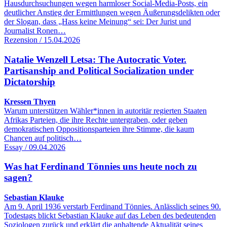
Hausdurchsuchungen wegen harmloser Social-Media-Posts, ein
deutlicher Anstieg der Ermittlungen wegen Äußerungsdelikten oder
der Slogan, dass „Hass keine Meinung“ sei: Der Jurist und
Journalist Ronen…
Rezension / 15.04.2026
Natalie Wenzell Letsa: The Autocratic Voter.
Partisanship and Political Socialization under
Dictatorship
Kressen Thyen
Warum unterstützen Wähler*innen in autoritär regierten Staaten
Afrikas Parteien, die ihre Rechte untergraben, oder geben
demokratischen Oppositionsparteien ihre Stimme, die kaum
Chancen auf politisch…
Essay / 09.04.2026
Was hat Ferdinand Tönnies uns heute noch zu
sagen?
Sebastian Klauke
Am 9. April 1936 verstarb Ferdinand Tönnies. Anlässlich seines 90.
Todestags blickt Sebastian Klauke auf das Leben des bedeutenden
Soziologen zurück und erklärt die anhaltende Aktualität seines