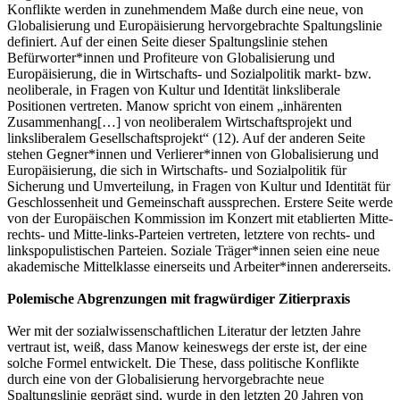
Konflikte werden in zunehmendem Maße durch eine neue, von
Globalisierung und Europäisierung hervorgebrachte Spaltungslinie
definiert. Auf der einen Seite dieser Spaltungslinie stehen
Befürworter*innen und Profiteure von Globalisierung und
Europäisierung, die in Wirtschafts- und Sozialpolitik markt- bzw.
neoliberale, in Fragen von Kultur und Identität linksliberale
Positionen vertreten. Manow spricht von einem „inhärenten
Zusammenhang[…] von neoliberalem Wirtschaftsprojekt und
linksliberalem Gesellschaftsprojekt“ (12). Auf der anderen Seite
stehen Gegner*innen und Verlierer*innen von Globalisierung und
Europäisierung, die sich in Wirtschafts- und Sozialpolitik für
Sicherung und Umverteilung, in Fragen von Kultur und Identität für
Geschlossenheit und Gemeinschaft aussprechen. Erstere Seite werde
von der Europäischen Kommission im Konzert mit etablierten Mitte-
rechts- und Mitte-links-Parteien vertreten, letztere von rechts- und
linkspopulistischen Parteien. Soziale Träger*innen seien eine neue
akademische Mittelklasse einerseits und Arbeiter*innen andererseits.
Polemische Abgrenzungen mit fragwürdiger Zitierpraxis
Wer mit der sozialwissenschaftlichen Literatur der letzten Jahre
vertraut ist, weiß, dass Manow keineswegs der erste ist, der eine
solche Formel entwickelt. Die These, dass politische Konflikte
durch eine von der Globalisierung hervorgebrachte neue
Spaltungslinie geprägt sind, wurde in den letzten 20 Jahren von