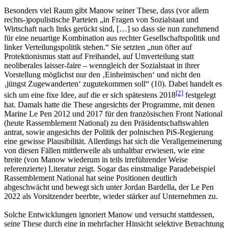
Besonders viel Raum gibt Manow seiner These, dass (vor allem
rechts-)populistische Parteien „in Fragen von Sozialstaat und
Wirtschaft nach links gerückt sind, […] so dass sie nun zunehmend
für eine neuartige Kombination aus rechter Gesellschaftspolitik und
linker Verteilungspolitik stehen.“ Sie setzten „nun öfter auf
Protektionismus statt auf Freihandel, auf Umverteilung statt
neoliberales laisser-faire – wenngleich der Sozialstaat in ihrer
Vorstellung möglichst nur den ‚Einheimischen‘ und nicht den
‚jüngst Zugewanderten‘ zugutekommen soll“ (10). Dabei handelt es
[2]
sich um eine fixe Idee, auf die er sich spätestens 2018
festgelegt
hat. Damals hatte die These angesichts der Programme, mit denen
Marine Le Pen 2012 und 2017 für den französischen Front National
(heute Rassemblement National) zu den Präsidentschaftswahlen
antrat, sowie angesichts der Politik der polnischen PiS-Regierung
eine gewisse Plausibilität. Allerdings hat sich die Verallgemeinerung
von diesen Fällen mittlerweile als unhaltbar erwiesen, wie eine
breite (von Manow wiederum in teils irreführender Weise
referenzierte) Literatur zeigt. Sogar das einstmalige Paradebeispiel
Rassemblement National hat seine Positionen deutlich
abgeschwächt und bewegt sich unter Jordan Bardella, der Le Pen
2022 als Vorsitzender beerbte, wieder stärker auf Unternehmen zu.
Solche Entwicklungen ignoriert Manow und versucht stattdessen,
seine These durch eine in mehrfacher Hinsicht selektive Betrachtung