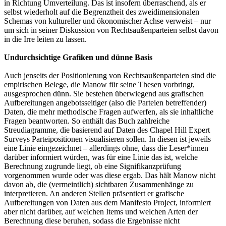
in Richtung Umverteilung. Das ist insofern überraschend, als er
selbst wiederholt auf die Begrenztheit des zweidimensionalen
Schemas von kultureller und ökonomischer Achse verweist – nur
um sich in seiner Diskussion von Rechtsaußenparteien selbst davon
in die Irre leiten zu lassen.
Undurchsichtige Grafiken und dünne Basis
Auch jenseits der Positionierung von Rechtsaußenparteien sind die
empirischen Belege, die Manow für seine Thesen vorbringt,
ausgesprochen dünn. Sie bestehen überwiegend aus grafischen
Aufbereitungen angebotsseitiger (also die Parteien betreffender)
Daten, die mehr methodische Fragen aufwerfen, als sie inhaltliche
Fragen beantworten. So enthält das Buch zahlreiche
Streudiagramme, die basierend auf Daten des Chapel Hill Expert
Surveys Parteipositionen visualisieren sollen. In diesen ist jeweils
eine Linie eingezeichnet – allerdings ohne, dass die Leser*innen
darüber informiert würden, was für eine Linie das ist, welche
Berechnung zugrunde liegt, ob eine Signifikanzprüfung
vorgenommen wurde oder was diese ergab. Das hält Manow nicht
davon ab, die (vermeintlich) sichtbaren Zusammenhänge zu
interpretieren. An anderen Stellen präsentiert er grafische
Aufbereitungen von Daten aus dem Manifesto Project, informiert
aber nicht darüber, auf welchen Items und welchen Arten der
Berechnung diese beruhen, sodass die Ergebnisse nicht