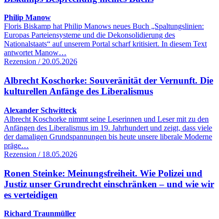
Philip Manow
Floris Biskamp hat Philip Manows neues Buch „Spaltungslinien:
Europas Parteiensysteme und die Dekonsolidierung des
Nationalstaats“ auf unserem Portal scharf kritisiert. In diesem Text
antwortet Manow…
Rezension / 20.05.2026
Albrecht Koschorke: Souveränität der Vernunft. Die
kulturellen Anfänge des Liberalismus
Alexander Schwitteck
Albrecht Koschorke nimmt seine Leserinnen und Leser mit zu den
Anfängen des Liberalismus im 19. Jahrhundert und zeigt, dass viele
der damaligen Grundspannungen bis heute unsere liberale Moderne
präge…
Rezension / 18.05.2026
Ronen Steinke: Meinungsfreiheit. Wie Polizei und
Justiz unser Grundrecht einschränken – und wie wir
es verteidigen
Richard Traunmüller