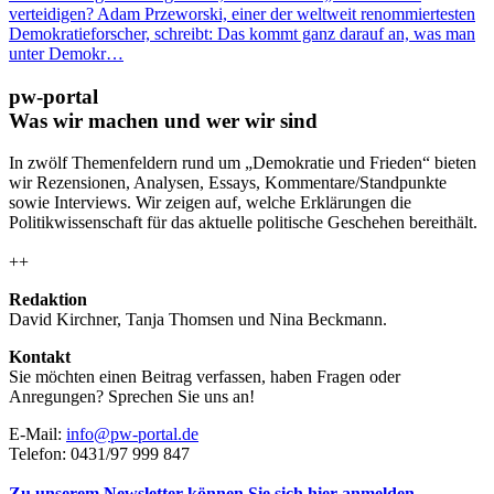
verteidigen? Adam Przeworski, einer der weltweit renommiertesten
Demokratieforscher, schreibt: Das kommt ganz darauf an, was man
unter Demokr…
pw-portal
Was wir machen und wer wir sind
In zwölf Themenfeldern rund um „Demokratie und Frieden“ bieten
wir Rezensionen, Analysen, Essays, Kommentare/Standpunkte
sowie Interviews. Wir zeigen auf, welche Erklärungen die
Politikwissenschaft für das aktuelle politische Geschehen bereithält.
++
Redaktion
David Kirchner, Tanja Thomsen
und
Nina Beckmann.
Kontakt
Sie möchten einen Beitrag verfassen, haben Fragen oder
Anregungen? Sprechen Sie uns an!
E-Mail:
info@pw-portal.de
Telefon: 0431/97 999 847
Zu unserem Newsletter können Sie sich hier anmelden.