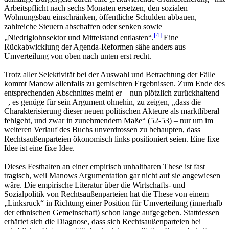
Arbeitspflicht nach sechs Monaten ersetzen, den sozialen
Wohnungsbau einschränken, öffentliche Schulden abbauen,
zahlreiche Steuern abschaffen oder senken sowie
[4]
„Niedriglohnsektor und Mittelstand entlasten“.
Eine
Rückabwicklung der Agenda-Reformen sähe anders aus –
Umverteilung von oben nach unten erst recht.
Trotz aller Selektivität bei der Auswahl und Betrachtung der Fälle
kommt Manow allenfalls zu gemischten Ergebnissen. Zum Ende des
entsprechenden Abschnittes meint er – nun plötzlich zurückhaltend
–, es genüge für sein Argument ohnehin, zu zeigen, „dass die
Charakterisierung dieser neuen politischen Akteure als marktliberal
fehlgeht, und zwar in zunehmendem Maße“ (52-53) – nur um im
weiteren Verlauf des Buchs unverdrossen zu behaupten, dass
Rechtsaußenparteien ökonomisch links positioniert seien. Eine fixe
Idee ist eine fixe Idee.
Dieses Festhalten an einer empirisch unhaltbaren These ist fast
tragisch, weil Manows Argumentation gar nicht auf sie angewiesen
wäre. Die empirische Literatur über die Wirtschafts- und
Sozialpolitik von Rechtsaußenparteien hat die These von einem
„Linksruck“ in Richtung einer Position für Umverteilung (innerhalb
der ethnischen Gemeinschaft) schon lange aufgegeben. Stattdessen
erhärtet sich die Diagnose, dass sich Rechtsaußenparteien bei