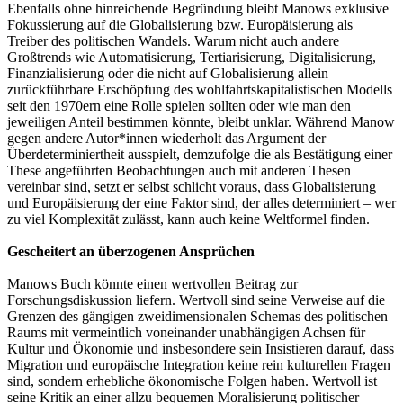
Ebenfalls ohne hinreichende Begründung bleibt Manows exklusive
Fokussierung auf die Globalisierung bzw. Europäisierung als
Treiber des politischen Wandels. Warum nicht auch andere
Großtrends wie Automatisierung, Tertiarisierung, Digitalisierung,
Finanzialisierung oder die nicht auf Globalisierung allein
zurückführbare Erschöpfung des wohlfahrtskapitalistischen Modells
seit den 1970ern eine Rolle spielen sollten oder wie man den
jeweiligen Anteil bestimmen könnte, bleibt unklar. Während Manow
gegen andere Autor*innen wiederholt das Argument der
Überdeterminiertheit ausspielt, demzufolge die als Bestätigung einer
These angeführten Beobachtungen auch mit anderen Thesen
vereinbar sind, setzt er selbst schlicht voraus, dass Globalisierung
und Europäisierung der eine Faktor sind, der alles determiniert – wer
zu viel Komplexität zulässt, kann auch keine Weltformel finden.
Gescheitert an überzogenen Ansprüchen
Manows Buch könnte einen wertvollen Beitrag zur
Forschungsdiskussion liefern. Wertvoll sind seine Verweise auf die
Grenzen des gängigen zweidimensionalen Schemas des politischen
Raums mit vermeintlich voneinander unabhängigen Achsen für
Kultur und Ökonomie und insbesondere sein Insistieren darauf, dass
Migration und europäische Integration keine rein kulturellen Fragen
sind, sondern erhebliche ökonomische Folgen haben. Wertvoll ist
seine Kritik an einer allzu bequemen Moralisierung politischer