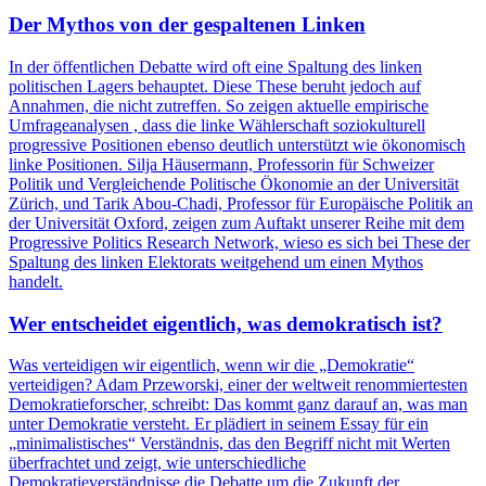
Der Mythos von der gespaltenen Linken
In der öffentlichen Debatte wird oft eine Spaltung des linken
politischen Lagers behauptet. Diese These beruht jedoch auf
Annahmen, die nicht zutreffen. So zeigen aktuelle empirische
Umfrageanalysen , dass die linke Wählerschaft soziokulturell
progressive Positionen ebenso deutlich unterstützt wie ökonomisch
linke Positionen. Silja Häusermann, Professorin für Schweizer
Politik und Vergleichende Politische Ökonomie an der Universität
Zürich, und Tarik Abou-Chadi, Professor für Europäische Politik an
der Universität Oxford, zeigen zum Auftakt unserer Reihe mit dem
Progressive Politics Research Network, wieso es sich bei These der
Spaltung des linken Elektorats weitgehend um einen Mythos
handelt.
Wer entscheidet eigentlich, was demokratisch ist?
Was verteidigen wir eigentlich, wenn wir die „Demokratie“
verteidigen? Adam Przeworski, einer der weltweit renommiertesten
Demokratieforscher, schreibt: Das kommt ganz darauf an, was man
unter Demokratie versteht. Er plädiert in seinem Essay für ein
„minimalistisches“ Verständnis, das den Begriff nicht mit Werten
überfrachtet und zeigt, wie unterschiedliche
Demokratieverständnisse die Debatte um die Zukunft der