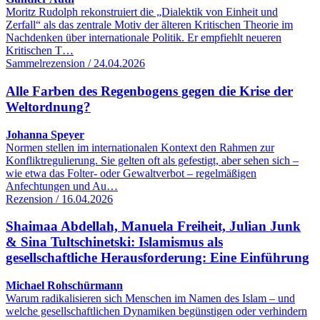
Moritz Rudolph rekonstruiert die „Dialektik von Einheit und
Zerfall“ als das zentrale Motiv der älteren Kritischen Theorie im
Nachdenken über internationale Politik. Er empfiehlt neueren
Kritischen T…
Sammelrezension / 24.04.2026
Alle Farben des Regenbogens gegen die Krise der
Weltordnung?
Johanna Speyer
Normen stellen im internationalen Kontext den Rahmen zur
Konfliktregulierung. Sie gelten oft als gefestigt, aber sehen sich –
wie etwa das Folter- oder Gewaltverbot – regelmäßigen
Anfechtungen und Au…
Rezension / 16.04.2026
Shaimaa Abdellah, Manuela Freiheit, Julian Junk
& Sina Tultschinetski: Islamismus als
gesellschaftliche Herausforderung: Eine Einführung
Michael Rohschürmann
Warum radikalisieren sich Menschen im Namen des Islam – und
welche gesellschaftlichen Dynamiken begünstigen oder verhindern