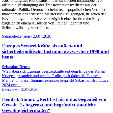
Aushöhlung des Pluralismus in den staatlichen Institutionen vor
allem die Verdrängung der Transformationsverlierer aus der
rationalen Politik. Dennoch scheint rechtspopulistischen Vertretern
mancherorts das eristische Meisterstück zu gelingen, in Teilen der
Bevölkerungen den Zweifel bezüglich einer bestimmten Frage
zugleich zu einem Ausdruck von Freiheit, Identität und
Selbstbewährung zu erhöhen.
Sammelrezension / 23.07.2026
Europas Seestreitkräfte als außen- und
sicherheitspolitische Instrumente zwischen 1990 und
heute
Sebastian Bruns
Wie haben sich Europas Seestreitkräfte seit dem Ende des Kalten
Krieges gewandelt und welche Rolle spielt dabei die Deutsche
Marine? In dieser Sammelrezension bespricht Sebastian Bruns zwei
2024 ersc…
Interview / 15.07.2026
Hendrik Simon: „Recht ist nicht das Gegenteil von
Gewalt. Es begrenzt und begründet staatliche
Gewalt gleichermaßen“