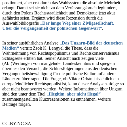
positioniert, aber erst durch das Wahlsystem die absolute Mehrheit
erlangt. Damit sei sie nicht zu dem Verfassungsbruch legitimiert,
durch den Polens Rechtsstaatlichkeit und Demokratie jetzt akut
gefährdet seien. Ergänzt wird diese Rezension durch die
Auswahlbibliografie
„Der lange Weg einer Zivilgesellschaft.
Über die Vergangenheit der polnischen Gegenwart“
.
In seiner ausführlichen Analyse
„Das Ungarn-Bild der deutschen
Medien“
vertritt Zsolt K. Lengyel die These, dass die
Wahrnehmung von Rechtspopulismus und Rechtskonservatismus
Schlagseite erlitten hat. Seiner Ansicht nach zeugen viele
(Ab-)Wertungen von mangelnder Landeskenntnis und spiegeln
überdies den Versuch, die Schlussfolgerungen aus der deutschen
Vergangenheitsbewältigung für die politische Kultur auf andere
Länder zu übertragen. Die Frage, ob Viktor Orbán tatsächlich ein
europafeindlicher Rechtspopulist ist, kann dieser Analyse zufolge so
aber nicht beantwortet werden. Weitere Informationen über Ungarn
sind den unter dem Titel
„Illegitim, aber nicht illegal“
zusammengestellten Kurzrezensionen zu entnehmen, weitere
Beiträge folgen.
CC-BY-NC-SA