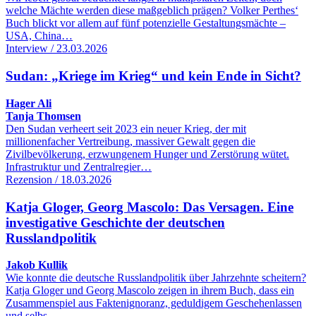
welche Mächte werden diese maßgeblich prägen? Volker Perthes‘
Buch blickt vor allem auf fünf potenzielle Gestaltungsmächte –
USA, China…
Interview / 23.03.2026
Sudan: „Kriege im Krieg“ und kein Ende in Sicht?
Hager Ali
Tanja Thomsen
Den Sudan verheert seit 2023 ein neuer Krieg, der mit
millionenfacher Vertreibung, massiver Gewalt gegen die
Zivilbevölkerung, erzwungenem Hunger und Zerstörung wütet.
Infrastruktur und Zentralregier…
Rezension / 18.03.2026
Katja Gloger, Georg Mascolo: Das Versagen. Eine
investigative Geschichte der deutschen
Russlandpolitik
Jakob Kullik
Wie konnte die deutsche Russlandpolitik über Jahrzehnte scheitern?
Katja Gloger und Georg Mascolo zeigen in ihrem Buch, dass ein
Zusammenspiel aus Faktenignoranz, geduldigem Geschehenlassen
und selbs…