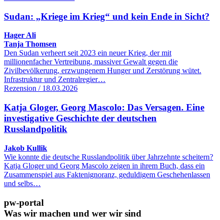
Sudan: „Kriege im Krieg“ und kein Ende in Sicht?
Hager Ali
Tanja Thomsen
Den Sudan verheert seit 2023 ein neuer Krieg, der mit
millionenfacher Vertreibung, massiver Gewalt gegen die
Zivilbevölkerung, erzwungenem Hunger und Zerstörung wütet.
Infrastruktur und Zentralregier…
Rezension / 18.03.2026
Katja Gloger, Georg Mascolo: Das Versagen. Eine
investigative Geschichte der deutschen
Russlandpolitik
Jakob Kullik
Wie konnte die deutsche Russlandpolitik über Jahrzehnte scheitern?
Katja Gloger und Georg Mascolo zeigen in ihrem Buch, dass ein
Zusammenspiel aus Faktenignoranz, geduldigem Geschehenlassen
und selbs…
pw-portal
Was wir machen und wer wir sind