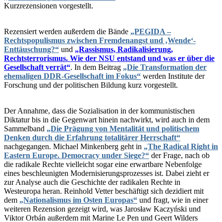
Kurzrezensionen vorgestellt.
Rezensiert werden außerdem die Bände
„PEGIDA –
Rechtspopulismus zwischen Fremdenangst und ‚Wende‘-
Enttäuschung?“
und
„Rassismus, Radikalisierung,
Rechtsterrorismus. Wie der NSU entstand und was er über die
Gesellschaft verrät“
. In dem Beitrag
„Die Transformation der
ehemaligen DDR-Gesellschaft im Fokus“
werden Institute der
Forschung und der politischen Bildung kurz vorgestellt.
Der Annahme, dass die Sozialisation in der kommunistischen
Diktatur bis in die Gegenwart hinein nachwirkt, wird auch in dem
Sammelband
„Die Prägung von Mentalität und politischem
Denken durch die Erfahrung totalitärer Herrschaft“
nachgegangen. Michael Minkenberg geht in
„The Radical Right in
Eastern Europe. Democracy under Siege?“
der Frage, nach ob
die radikale Rechte vielleicht sogar eine erwartbare Nebenfolge
eines beschleunigten Modernisierungsprozesses ist. Dabei zieht er
zur Analyse auch die Geschichte der radikalen Rechte in
Westeuropa heran. Reinhold Vetter beschäftigt sich dezidiert mit
dem
„Nationalismus im Osten Europas“
und fragt, wie in einer
weiteren Rezension gezeigt wird, was Jarosław Kaczyński und
Viktor Orbán außerdem mit Marine Le Pen und Geert Wilders