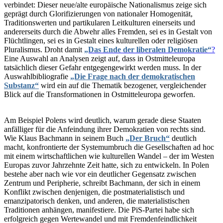
verbindet: Dieser neue/alte europäische Nationalismus zeige sich
geprägt durch Glorifizierungen von nationaler Homogenität,
Traditionswerten und partikularen Leitkulturen einerseits und
andererseits durch die Abwehr alles Fremden, sei es in Gestalt von
Flüchtlingen, sei es in Gestalt eines kulturellen oder religiösen
Pluralismus. Droht damit
„Das Ende der liberalen Demokratie“
?
Eine Auswahl an Analysen zeigt auf, dass in Ostmitteleuropa
tatsächlich dieser Gefahr entgegengewirkt werden muss. In der
Auswahlbibliografie
„Die Frage nach der demokratischen
Substanz“
wird ein auf die Thematik bezogener, vergleichender
Blick auf die Transformationen in Ostmitteleuropa geworfen.
Am Beispiel Polens wird deutlich, warum gerade diese Staaten
anfälliger für die Anfeindung ihrer Demokratien von rechts sind.
Wie Klaus Bachmann in seinem Buch
„Der Bruch“
deutlich
macht, konfrontierte der Systemumbruch die Gesellschaften ad hoc
mit einem wirtschaftlichen wie kulturellen Wandel – der im Westen
Europas zuvor Jahrzehnte Zeit hatte, sich zu entwickeln. In Polen
bestehe aber nach wie vor ein deutlicher Gegensatz zwischen
Zentrum und Peripherie, schreibt Bachmann, der sich in einem
Konflikt zwischen denjenigen, die postmaterialistisch und
emanzipatorisch denken, und anderen, die materialistischen
Traditionen anhängen, manifestiere. Die PiS-Partei habe sich
erfolgreich gegen Wertewandel und mit Fremdenfeindlichkeit