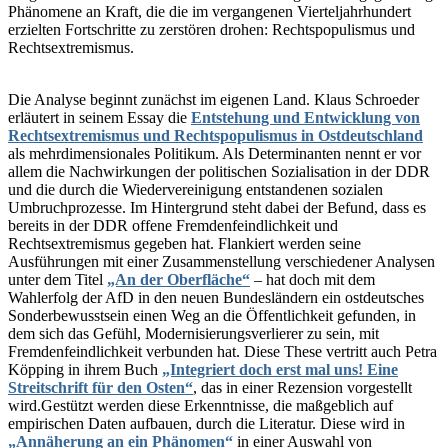
Phänomene an Kraft, die die im vergangenen Vierteljahrhundert
erzielten Fortschritte zu zerstören drohen: Rechtspopulismus und
Rechtsextremismus.
Die Analyse beginnt zunächst im eigenen Land. Klaus Schroeder
erläutert in seinem Essay die
Entstehung und Entwicklung von
Rechtsextremismus und Rechtspopulismus in Ostdeutschland
als mehrdimensionales Politikum. Als Determinanten nennt er vor
allem die Nachwirkungen der politischen Sozialisation in der DDR
und die durch die Wiedervereinigung entstandenen sozialen
Umbruchprozesse. Im Hintergrund steht dabei der Befund, dass es
bereits in der DDR offene Fremdenfeindlichkeit und
Rechtsextremismus gegeben hat. Flankiert werden seine
Ausführungen mit einer Zusammenstellung verschiedener Analysen
unter dem Titel
„An der Oberfläche“
– hat doch mit dem
Wahlerfolg der AfD in den neuen Bundesländern ein ostdeutsches
Sonderbewusstsein einen Weg an die Öffentlichkeit gefunden, in
dem sich das Gefühl, Modernisierungsverlierer zu sein, mit
Fremdenfeindlichkeit verbunden hat. Diese These vertritt auch Petra
Köpping in ihrem Buch
„Integriert doch erst mal uns! Eine
Streitschrift für den Osten“
, das in einer Rezension vorgestellt
wird.Gestützt werden diese Erkenntnisse, die maßgeblich auf
empirischen Daten aufbauen, durch die Literatur. Diese wird in
„Annäherung an ein Phänomen“
in einer Auswahl von