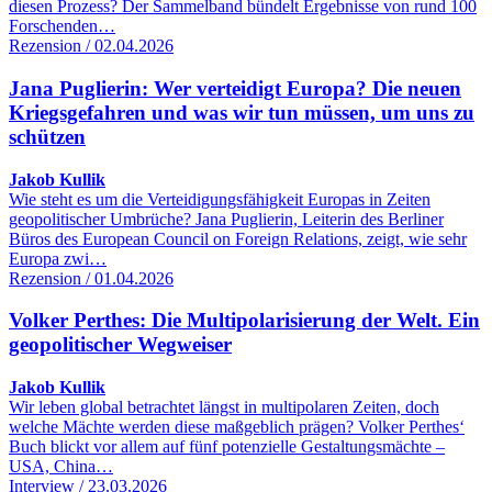
diesen Prozess? Der Sammelband bündelt Ergebnisse von rund 100
Forschenden…
Rezension / 02.04.2026
Jana Puglierin: Wer verteidigt Europa? Die neuen
Kriegsgefahren und was wir tun müssen, um uns zu
schützen
Jakob Kullik
Wie steht es um die Verteidigungsfähigkeit Europas in Zeiten
geopolitischer Umbrüche? Jana Puglierin, Leiterin des Berliner
Büros des European Council on Foreign Relations, zeigt, wie sehr
Europa zwi…
Rezension / 01.04.2026
Volker Perthes: Die Multipolarisierung der Welt. Ein
geopolitischer Wegweiser
Jakob Kullik
Wir leben global betrachtet längst in multipolaren Zeiten, doch
welche Mächte werden diese maßgeblich prägen? Volker Perthes‘
Buch blickt vor allem auf fünf potenzielle Gestaltungsmächte –
USA, China…
Interview / 23.03.2026