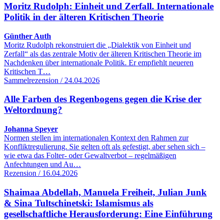
Moritz Rudolph: Einheit und Zerfall. Internationale
Politik in der älteren Kritischen Theorie
Günther Auth
Moritz Rudolph rekonstruiert die „Dialektik von Einheit und
Zerfall“ als das zentrale Motiv der älteren Kritischen Theorie im
Nachdenken über internationale Politik. Er empfiehlt neueren
Kritischen T…
Sammelrezension / 24.04.2026
Alle Farben des Regenbogens gegen die Krise der
Weltordnung?
Johanna Speyer
Normen stellen im internationalen Kontext den Rahmen zur
Konfliktregulierung. Sie gelten oft als gefestigt, aber sehen sich –
wie etwa das Folter- oder Gewaltverbot – regelmäßigen
Anfechtungen und Au…
Rezension / 16.04.2026
Shaimaa Abdellah, Manuela Freiheit, Julian Junk
& Sina Tultschinetski: Islamismus als
gesellschaftliche Herausforderung: Eine Einführung