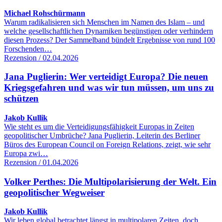
Michael Rohschürmann
Warum radikalisieren sich Menschen im Namen des Islam – und
welche gesellschaftlichen Dynamiken begünstigen oder verhindern
diesen Prozess? Der Sammelband bündelt Ergebnisse von rund 100
Forschenden…
Rezension / 02.04.2026
Jana Puglierin: Wer verteidigt Europa? Die neuen
Kriegsgefahren und was wir tun müssen, um uns zu
schützen
Jakob Kullik
Wie steht es um die Verteidigungsfähigkeit Europas in Zeiten
geopolitischer Umbrüche? Jana Puglierin, Leiterin des Berliner
Büros des European Council on Foreign Relations, zeigt, wie sehr
Europa zwi…
Rezension / 01.04.2026
Volker Perthes: Die Multipolarisierung der Welt. Ein
geopolitischer Wegweiser
Jakob Kullik
Wir leben global betrachtet längst in multipolaren Zeiten, doch